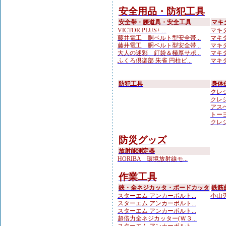
安全用品・防犯工具
安全帯・腰道具・安全工具
マキ
VICTOR PLUS+ ...
マキタ
藤井電工 胴ベルト型安全帯...
マキ
藤井電工 胴ベルト型安全帯...
マキタ
大人の迷彩 釘袋＆極厚サポ...
マキタ
ふくろ倶楽部 朱雀 円柱ビ...
マキタ
防犯工具
身体
クレシ
クレシ
アスベ
トーヨ
クレシ
防災グッズ
放射能測定器
HORIBA 環境放射線モ...
作業工具
鋏・全ネジカッタ・ボードカッタ
鉄筋
スターエム アンカーボルト...
小山刃
スターエム アンカーボルト...
スターエム アンカーボルト...
超倍力全ネジカッター(Ｗ３...