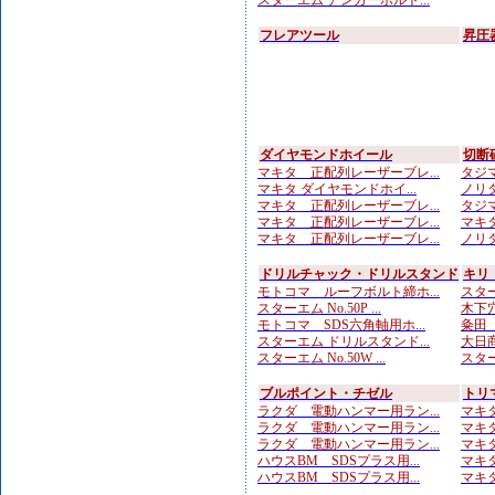
スターエム アンカーボルト...
フレアツール
昇圧
ダイヤモンドホイール
切断
マキタ 正配列レーザーブレ...
タジマ
マキタ ダイヤモンドホイ...
ノリタ
マキタ 正配列レーザーブレ...
タジマ
マキタ 正配列レーザーブレ...
マキタ
マキタ 正配列レーザーブレ...
ノリタ
ドリルチャック・ドリルスタンド
キリ
モトコマ ルーフボルト締ホ...
スター
スターエム No.50P ...
木下穴
モトコマ SDS六角軸用ホ...
粂田（
スターエム ドリルスタンド...
大日商
スターエム No.50W ...
スター
ブルポイント・チゼル
トリ
ラクダ 電動ハンマー用ラン...
マキタ
ラクダ 電動ハンマー用ラン...
マキタ
ラクダ 電動ハンマー用ラン...
マキタ
ハウスBM SDSプラス用...
マキタ
ハウスBM SDSプラス用...
マキタ