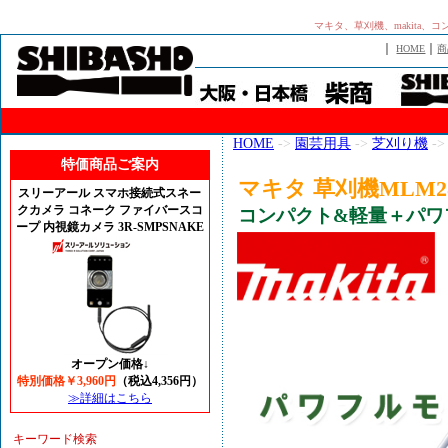
マキタ、草刈機、makita、
｜
｜
HOME
商
HOME
->
園芸用具
->
芝刈り機
->
特価商品ご案内
マキタ 草刈機MLM28
スリーアール スマホ接続式スネー
クカメラ コネーク ファイバースコ
コンパクト&軽量＋パワ
ープ 内視鏡カメラ 3R-SMPSNAKE
オープン価格↓
特別価格￥3,960円
（税込4,356円）
≫詳細はこちら
キーワード検索