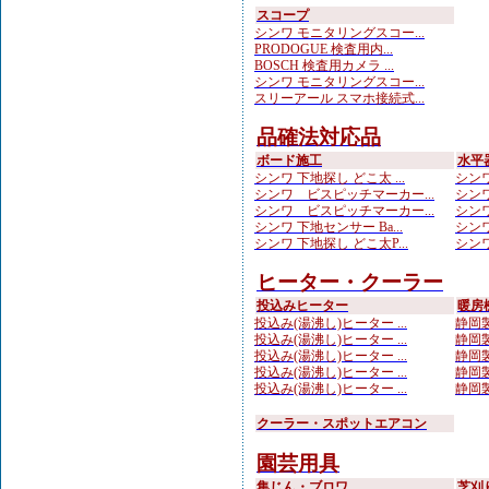
スコープ
シンワ モニタリングスコー...
PRODOGUE 検査用内...
BOSCH 検査用カメラ ...
シンワ モニタリングスコー...
スリーアール スマホ接続式...
品確法対応品
ボード施工
水平
シンワ 下地探し どこ太 ...
シンワ
シンワ ビスピッチマーカー...
シンワ
シンワ ビスピッチマーカー...
シンワ
シンワ 下地センサー Ba...
シンワ
シンワ 下地探し どこ太P...
シンワ
ヒーター・クーラー
投込みヒーター
暖房
投込み(湯沸し)ヒーター ...
静岡製
投込み(湯沸し)ヒーター ...
静岡製
投込み(湯沸し)ヒーター ...
静岡製
投込み(湯沸し)ヒーター ...
静岡製
投込み(湯沸し)ヒーター ...
静岡製
クーラー・スポットエアコン
園芸用具
集じん・ブロワ
芝刈