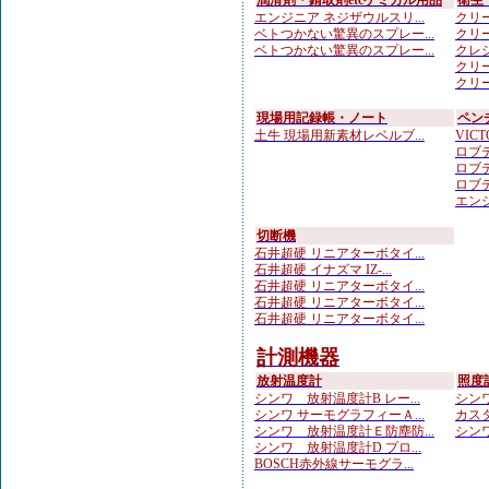
潤滑剤・錆取剤etcケミカル用品
衛生
エンジニア ネジザウルスリ...
クリー
ベトつかない驚異のスプレー...
クリー
ベトつかない驚異のスプレー...
クレシ
クリー
クリー
現場用記録帳・ノート
ペン
土牛 現場用新素材レベルブ...
VICTO
ロブテ
ロブテ
ロブテ
エンジ
切断機
石井超硬 リニアターボタイ...
石井超硬 イナズマ IZ-...
石井超硬 リニアターボタイ...
石井超硬 リニアターボタイ...
石井超硬 リニアターボタイ...
計測機器
放射温度計
照度
シンワ 放射温度計B レー...
シンワ
シンワ サーモグラフィーＡ...
カスタ
シンワ 放射温度計Ｅ防塵防...
シンワ
シンワ 放射温度計D プロ...
BOSCH赤外線サーモグラ...