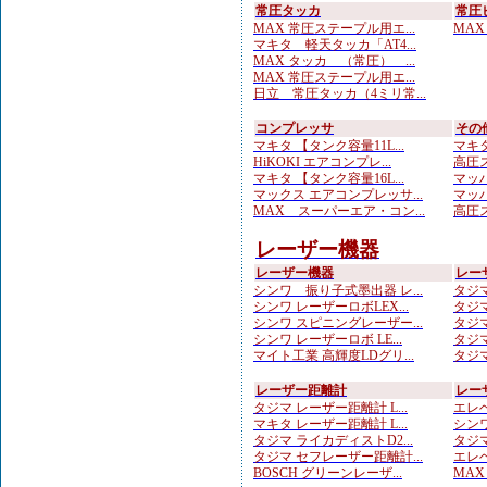
常圧タッカ
常圧
MAX 常圧ステープル用エ...
MAX
マキタ 軽天タッカ「AT4...
MAX タッカ （常圧） ...
MAX 常圧ステープル用エ...
日立 常圧タッカ（4ミリ常...
コンプレッサ
その
マキタ 【タンク容量11L...
マキタ
HiKOKI エアコンプレ...
高圧ス
マキタ 【タンク容量16L...
マッハ
マックス エアコンプレッサ...
マッハ
MAX スーパーエア・コン...
高圧ス
レーザー機器
レーザー機器
レー
シンワ 振り子式墨出器 レ...
タジマ
シンワ レーザーロボLEX...
タジマ
シンワ スピニングレーザー...
タジマ
シンワ レーザーロボ LE...
タジマ
マイト工業 高輝度LDグリ...
タジマ
レーザー距離計
レー
タジマ レーザー距離計 L...
エレベ
マキタ レーザー距離計 L...
シンワ
タジマ ライカディストD2...
タジマ
タジマ セフレーザー距離計...
エレベ
BOSCH グリーンレーザ...
MA