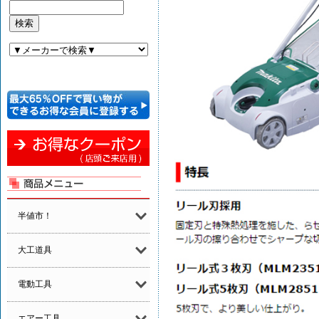
半値市！
大工道具
電動工具
エアー工具