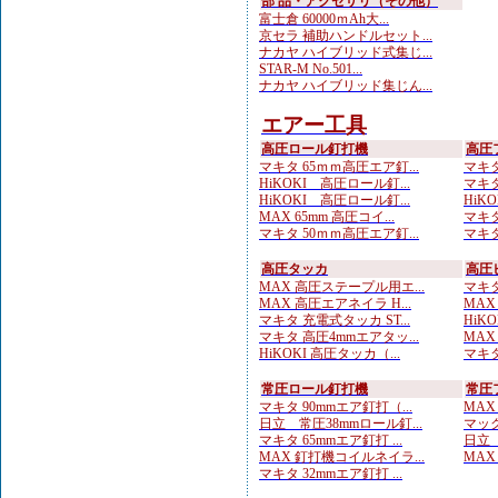
部 品・アクセサリ（その他）
富士倉 60000ｍAh大...
京セラ 補助ハンドルセット...
ナカヤ ハイブリッド式集じ...
STAR-M No.501...
ナカヤ ハイブリッド集じん...
エアー工具
高圧ロール釘打機
高圧
マキタ 65ｍｍ高圧エア釘...
マキタ
HiKOKI 高圧ロール釘...
マキタ
HiKOKI 高圧ロール釘...
HiKO
MAX 65mm 高圧コイ...
マキタ
マキタ 50ｍｍ高圧エア釘...
マキタ
高圧タッカ
高圧
MAX 高圧ステープル用エ...
マキタ
MAX 高圧エアネイラ H...
MAX
マキタ 充電式タッカ ST...
HiK
マキタ 高圧4mmエアタッ...
MAX
HiKOKI 高圧タッカ（...
マキタ
常圧ロール釘打機
常圧
マキタ 90mmエア釘打（...
MAX
日立 常圧38mmロール釘...
マック
マキタ 65mmエア釘打 ...
日立 
MAX 釘打機コイルネイラ...
MAX
マキタ 32mmエア釘打 ...