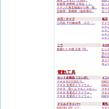
孫光 こやすけ（2.0Kg...
別所二
玄能用 赤樫柄 上等品（（...
ゼット
ステン八角玄能曲がり柄 桜...
ゼット
玄能用 黒檀柄（仮枠用45...
ゼット
小刀・ナイフ
砥石
三代目 千代鶴貞秀 小刀「...
アイウ
シャプ
シャプ
シャプト
シャプ
こて
その
造園たたき鏝 元首 750...
ヒシカ
タジマ
鉋の台
タジマ
タジマ
電動工具
セット企画品（コンボ）
イン
マキタ KS515DZ+V...
HiKO
マキタ 充電式ドライウォ...
HiKOK
マキタ 防じんマルノコセッ...
マキタ 
マキタ 充電式ドライウォ...
マキタ
マキタ 充電式ドライウォ...
HiKO
ドリルドライバー
電気
HiKOKI 18V コー...
マキタ 