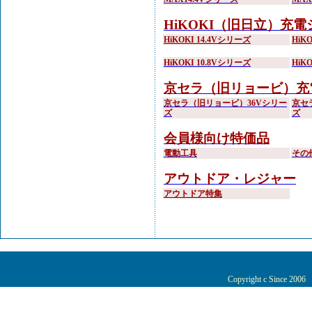
HiKOKI（旧日立）充
HiKOKI 14.4Vシリーズ
HiK
HiKOKI 10.8Vシリーズ
HiK
京セラ（旧リョービ）充
京セラ（旧リョービ）36Vシリー
京セ
ズ
ズ
会員様向け特価品
電動工具
その
アウトドア・レジャー
アウトドア特集
Copyright c Since 200