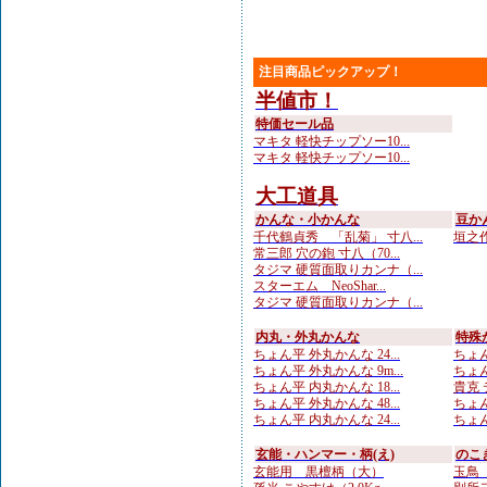
注目商品ピックアップ！
半値市！
特価セール品
マキタ 軽快チップソー10...
マキタ 軽快チップソー10...
大工道具
かんな・小かんな
豆か
千代鶴貞秀 「乱菊」 寸八...
垣之作
常三郎 穴の鉋 寸八（70...
タジマ 硬質面取りカンナ（...
スターエム NeoShar...
タジマ 硬質面取りカンナ（...
内丸・外丸かんな
特殊
ちょん平 外丸かんな 24...
ちょん
ちょん平 外丸かんな 9m...
ちょん
ちょん平 内丸かんな 18...
貴克 
ちょん平 外丸かんな 48...
ちょん
ちょん平 内丸かんな 24...
ちょん
玄能・ハンマー・柄(え)
のこ
玄能用 黒檀柄（大）
玉鳥 