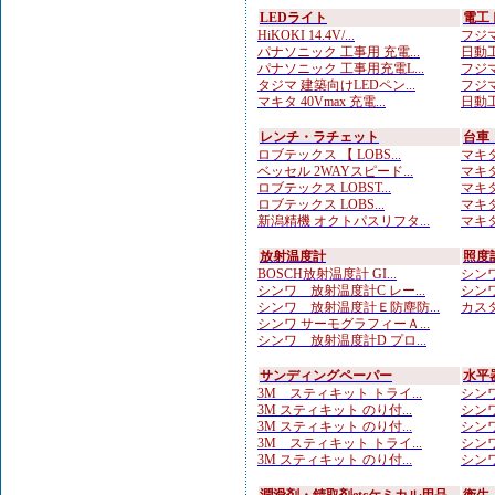
LEDライト
電工
HiKOKI 14.4V/...
フジマ
パナソニック 工事用 充電...
日動工
パナソニック 工事用充電L...
フジマ
タジマ 建築向けLEDペン...
フジマ
マキタ 40Vmax 充電...
日動工
レンチ・ラチェット
台車
ロブテックス 【 LOBS...
マキタ
ベッセル 2WAYスピード...
マキタ
ロブテックス LOBST...
マキタ
ロブテックス LOBS...
マキタ
新潟精機 オクトパスリフタ...
マキタ
放射温度計
照度
BOSCH放射温度計 GI...
シンワ
シンワ 放射温度計C レー...
シンワ
シンワ 放射温度計Ｅ防塵防...
カスタ
シンワ サーモグラフィーＡ...
シンワ 放射温度計D プロ...
サンディングペーパー
水平
3M スティキット トライ...
シンワ
3M スティキット のり付...
シンワ
3M スティキット のり付...
シンワ
3M スティキット トライ...
シンワ
3M スティキット のり付...
シンワ