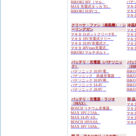
パナソ
HiKOKI 36V（マル...
マキタ
MAX 充電式タッカ TG...
マキタ
HiKOKI 10.8Vコ...
マキタ
クリーナ・ファン（扇風機）・シ
冷温
ーリングガン
マキタ
マキタ ロボットクリーナR...
マキタ
マキタ 18V充電式クリー...
マキタ
マキタ 10.8V充電式ク...
マキタ
マキタ 40Vmax充電式...
マキタ 
HiKOKI マルチボルト...
バッテリ・充電器（パナソニッ
バッ
ク）
（Hi
パナソニック 10.8V電...
HiKO
パナソニック 急速充電器 ...
HiKO
パナソニック 10.8V用...
HiKOK
パナソニック 14.4V ...
HiK
パナソニック 28.8V ...
HiKO
バッテリ・充電器・ラジオ
部 
（MAX）
マキタ
BOSCH リチウム充電器...
マキタ
MAX 18V-2.5Ah...
マキタ
MAX 14.4V 4.0...
マキタ
BOSCH 18V6.0A...
マキタ
MAX 18V 5.0Ah...