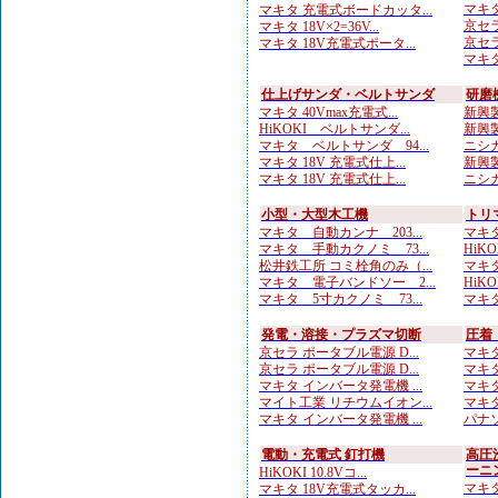
マキタ
マキタ 充電式ボードカッタ...
京セラ
マキタ 18V×2=36V...
京セラ
マキタ 18V充電式ポータ...
マキタ
仕上げサンダ・ベルトサンダ
研磨
マキタ 40Vmax充電式...
新興製
HiKOKI ベルトサンダ...
新興製
マキタ ベルトサンダ 94...
ニシガ
マキタ 18V 充電式仕上...
新興製
マキタ 18V 充電式仕上...
ニシガ
小型・大型木工機
トリ
マキタ 自動カンナ 203...
マキタ
マキタ 手動カクノミ 73...
HiKO
松井鉄工所 コミ栓角のみ（...
マキタ
マキタ 電子バンドソー 2...
HiKO
マキタ 5寸カクノミ 73...
マキタ
発電・溶接・プラズマ切断
圧着
京セラ ポータブル電源 D...
マキタ
京セラ ポータブル電源 D...
マキタ
マキタ インバータ発電機 ...
マキタ
マイト工業 リチウムイオン...
マキタ
マキタ インバータ発電機 ...
パナソ
電動・充電式 釘打機
高圧
ーニ
HiKOKI 10.8Vコ...
マキタ
マキタ 18V充電式タッカ...