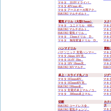
マキタ 10.8Vドライバ...
マキタ 40Vmax 40...
マキタ アースオーガ用アク...
HiKOKI マルチボルト...
電気ドリル（大型13mm）
スク
マキタ ユニドリル 600...
マキタ
HiKOKI マルチボルト...
マキタ
HiKOKI 電気ドリル ...
マキタ
マキタ 13mmドリル D...
マキタ
マキタ 無段変速ドリル D...
マキタ
ハンマドリル
震動
パナソニック 充電ハンマー...
マキタ
マキタ 24mm 18V充...
マキタ
マキタ 14.4V 18m...
HiKOK
マキタ 18V 18mm充...
マキタ
HiKOKI 36Vマルチ...
HiKOK
卓上・スライド丸ノコ
ジグ
マキタ 165mm40V...
マキタ
マキタ 165mm40V充...
マキタ
HiKOKI 190mm卓...
マキタ
マキタ 充電式卓上マルノコ...
マキタ
マキタ 380mm卓上マル...
マキタ
切断
カク
チ
HiKOKI コードレス全...
マキタ
HiKOKI 電気チェンソ...