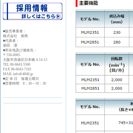
■
販売事業者：
株式会社 柴商
■代表者：
柴田 潔
■所在地及び連絡先：
〒556-0005
大阪市浪速区日本橋 4-14-13
TEL 06-6643-5560
FAX 06-6643-7165
MAIL info＠4840.jp
■定 休 日 毎週土曜日
■営業時間 8：30～18：30