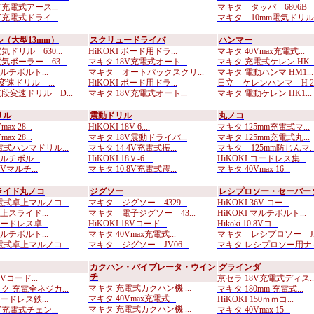
V充電式アース...
マキタ タッパ 6806B
V充電式ドライ...
マキタ 10mm電気ドリル..
（大型13mm）
スクリュードライバ
ハンマー
ドリル 630...
HiKOKI ボード用ドラ...
マキタ 40Vmax充電式...
ボーラー 63...
マキタ 18V充電式オート...
マキタ 充電式ケレン HK..
マルチボルト...
マキタ オートパックスクリ...
マキタ 電動ハンマ HM1...
 変速ドリル ...
HiKOKI ボード用ドラ...
日立 ケレンハンマ H 2..
段変速ドリル D...
マキタ 18V充電式オート...
マキタ 電動ケレン HK1...
リル
震動ドリル
丸ノコ
ax 28...
HiKOKI 18V-6....
マキタ 125mm充電式マ...
ax 28...
マキタ 18V震動ドライバ...
マキタ 125mm充電式丸...
電式ハンマドリル...
マキタ 14.4V充電式振...
マキタ 125mm防じんマ..
マルチボル...
HiKOKI 18Ｖ-6....
HiKOKI コードレス集...
6Vマルチ...
マキタ 10.8V充電式震...
マキタ 40Vmax 16...
ライド丸ノコ
ジグソー
レシプロソー・セーバー
電式卓上マルノコ...
マキタ ジグソー 4329...
HiKOKI 36V コー...
卓上スライド...
マキタ 電子ジグソー 43...
HiKOKI マルチボルト...
コードレス卓...
HiKOKI 18Vコード...
Hikoki 10.8Vコ...
マルチボルト...
マキタ 40Vmax充電式...
マキタ レシプロソー JR.
電式卓上マルノコ...
マキタ ジグソー JV06...
マキタ レシプロソー用ナイ.
カクハン・バイブレータ・ウイン
グラインダ
チ
8Vコード...
京セラ 18V充電式ディス..
マキタ 充電式カクハン機 ...
ク 充電全ネジカ...
マキタ 180mm 充電式...
マキタ 40Vmax充電式...
コードレス鉄...
HiKOKI 150ｍｍコ...
マキタ 充電式カクハン機 ...
V充電式チェン...
マキタ 40Vmax 15...