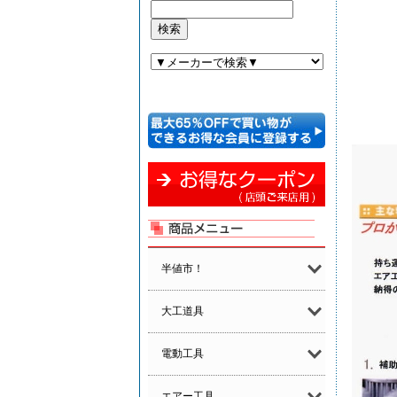
半値市！
大工道具
電動工具
エアー工具