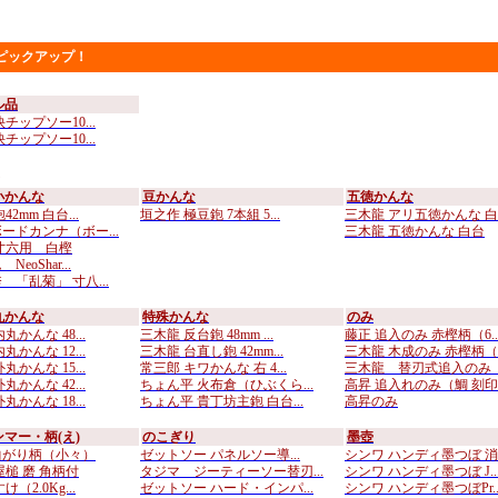
ピックアップ！
ル品
チップソー10...
チップソー10...
小かんな
豆かんな
五徳かんな
2mm 白台...
垣之作 極豆鉋 7本組 5...
三木龍 アリ五徳かんな 白..
ードカンナ（ボー...
三木龍 五徳かんな 白台
寸六用 白樫
eoShar...
 「乱菊」 寸八...
丸かんな
特殊かんな
のみ
丸かんな 48...
三木龍 反台鉋 48mm ...
藤正 追入のみ 赤樫柄（6..
丸かんな 12...
三木龍 台直し鉋 42mm...
三木龍 木成のみ 赤樫柄（..
丸かんな 15...
常三郎 キワかんな 右 4...
三木龍 替刃式追入のみ （
丸かんな 42...
ちょん平 火布倉（ひぶくら...
高昇 追入れのみ（鯛 刻印..
丸かんな 18...
ちょん平 貴丁坊主鉋 白台...
高昇のみ
マー・柄(え)
のこぎり
墨壺
曲がり柄（小々）
ゼットソー パネルソー導...
シンワ ハンディ墨つぼ 消..
屋槌 磨 角柄付
タジマ ジーティーソー替刃...
シンワ ハンディ墨つぼ J..
（2.0Kg...
ゼットソー ハード・インパ...
シンワ ハンディ墨つぼPr..