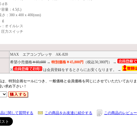
5ｄB
量：4.5(L)
さ：380ｘ400ｘ400(mm)
ｋｇ
ル：オイルレス
：圧力スイッチ
MAX エアコンプレッサ AK-820
希望小売価格
￥69,600
→
特別価格￥45,800円
（税込50,380円） →
※
は会員登録をするとさらにお安くなります。 →
品は、特別企画セールにつき、一般価格と会員価格を同じにさせていただいておりま
買い求め下さい！
商品に関して質問する
この商品をお友達に紹介する
この商品のレビュー