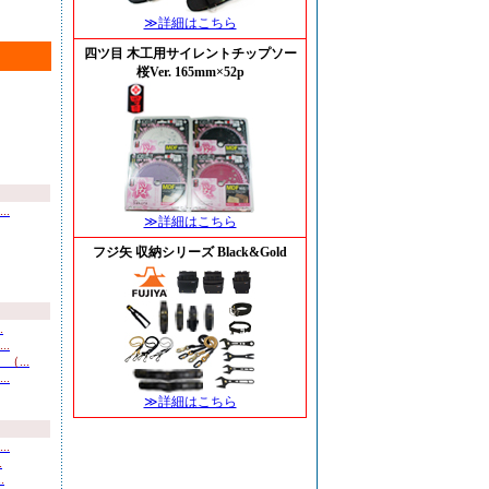
≫詳細はこちら
四ツ目 木工用サイレントチップソー
桜Ver. 165mm×52p
.
≫詳細はこちら
フジ矢 収納シリーズ Black&Gold
.
.
...
.
≫詳細はこちら
.
.
.