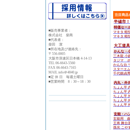
注目商品
半値市！
特価セー
■
販売事業者：
マキタ 軽快
株式会社 柴商
マキタ 軽快
■代表者：
柴田 潔
大工道具
■所在地及び連絡先：
かんな・
〒556-0005
三木龍 小鉋4
大阪市浪速区日本橋 4-14-13
タジマ ボ
TEL 06-6643-5560
かんな台 
FAX 06-6643-7165
スターエム N
MAIL info＠4840.jp
千代鶴貞秀
■定 休 日 毎週土曜日
■営業時間 8：30～18：30
内丸・外
ちょん平 内
ちょん平 内
ちょん平 外
ちょん平 外
ちょん平 外
玄能・ハン
玄能用 
王将 舞台
孫光 こやすけ