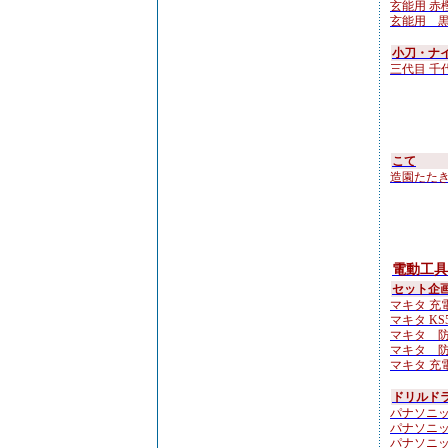
玄能用 赤樫
玄能用 黒檀
小刀・ナ
三代目 千
こて
造園たたき鏝 
電動工具
セット企
マキタ 充電
マキタ KS51
マキタ 防
マキタ 防
マキタ 充電
ドリルド
パナソニッ
パナソニッ
パナソニッ