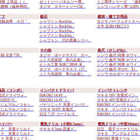
柄 上等品（（...
ゼットソー パネルソー導...
ミニ墨坪シリーズ 「渦巻付
柄（仮枠用60...
タジマ スマートソー150...
シンワ ハンディ墨つぼPr..
イフ
砥石
建前・建て方用品
代鶴貞秀 小刀「...
シャプトン RockSta...
タジマ パーフェクトスーパ.
シャプトン RockSta...
土牛 足掛け助三3.5
シャプトン RockSta...
シャプトン RockSta...
シャプトン 刃の黒幕シリー...
その他
曲尺（さしがね）
元首 750...
タジマ ボードヤスリ スー...
シンワ 曲尺 同厚 ホワイ...
ふくろ倶楽部 革のみ差し ...
シンワ 曲尺 同厚 ホワイ...
ヒシカ工業 別所二郎作 木...
シンワ 曲尺 同厚 ホワイ...
タジマ ボードヤスリ（27...
シンワ 曲尺 平ぴた 【1...
ふくろ倶楽部 革のみ差し ...
シンワ ホルダー マグキャ..
画品（コンボ）
インパクトドライバ
インパクトレンチ
式ドライウォ...
HiKOKI 14.4V ...
マキタ 18V 充電式イン...
6DZ+V...
HiKOKI 14.4V（...
マキタ 40V充電式インパ..
じんマルノコセッ...
パナソニック 充電インパク...
HiKOKI インパクトレ...
じんマルノコセッ...
マキタ 10.8V 充電式...
マキタ インパクトレンチ 
式ドライウォ...
日立 7.2V コードレス...
HiKOKI インパクトレ...
ライバー
電気ドリル（小型6.5mm）
電気ドリル（中型10mm
ク 充電ドリルド...
マキタ 6.5mm 高速ド...
日立 電子コーナドリル D
ク 充電ドリルド...
マキタ アングルドリル D
ク 充電ミニドラ...
HiKOKI 変速ドリル ...