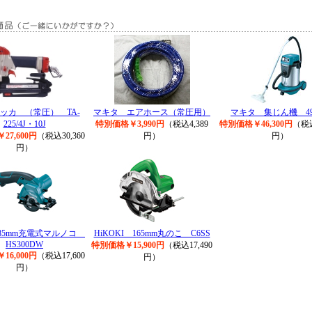
タッカ （常圧） TA-
マキタ エアホース（常圧用）
マキタ 集じん機 491
225/4J・10J
特別価格￥3,990円
（税込4,389
特別価格￥46,300円
（税込
27,600円
（税込30,360
円）
円）
円）
85mm充電式マルノコ
HiKOKI 165mm丸のこ C6SS
HS300DW
特別価格￥15,900円
（税込17,490
16,000円
（税込17,600
円）
円）