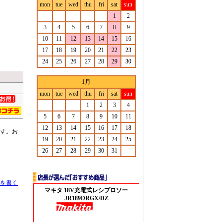
mon
tue
wed
thu
fri
sat
sun
1
2
3
4
5
6
7
8
9
10
11
12
13
14
15
16
17
18
19
20
21
22
23
24
25
26
27
28
29
30
1月
mon
tue
wed
thu
fri
sat
sun
1
2
3
4
5
6
7
8
9
10
11
12
13
14
15
16
17
18
す。お
19
20
21
22
23
24
25
26
27
28
29
30
31
を書く
マキタ 18V充電式レシプロソー
JR189DRGX/DZ