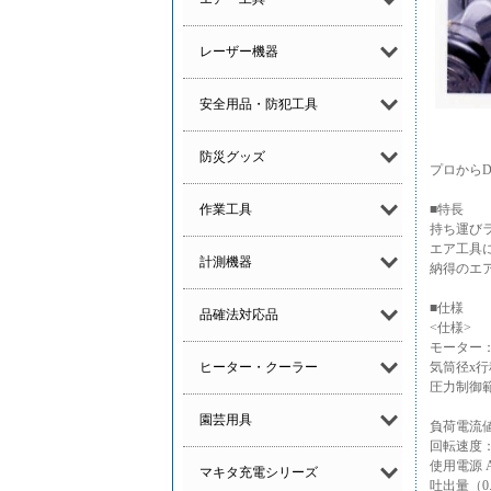
レーザー機器
安全用品・防犯工具
防災グッズ
プロからD
作業工具
■特長
持ち運び
エア工具
計測機器
納得のエア量
■仕様
品確法対応品
<仕様>
モーター：
ヒーター・クーラー
気筒径x行程
圧力制御範囲：
ON圧 約
園芸用具
負荷電流値
回転速度：5
使用電源 A
マキタ充電シリーズ
吐出量（0.4