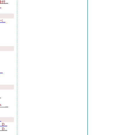
...
.
..
.
.
...
）
...
...