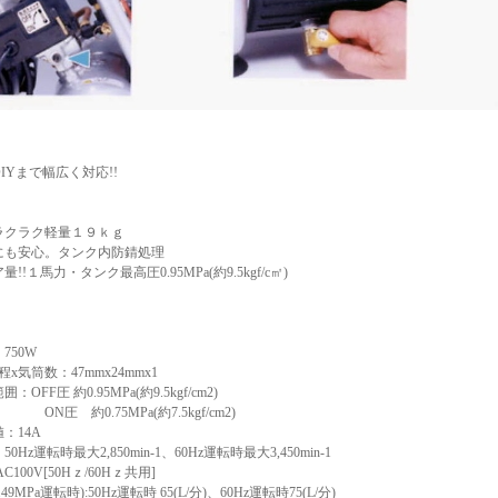
IYまで幅広く対応!!
ラクラク軽量１９ｋｇ
にも安心。タンク内防錆処理
!!１馬力・タンク最高圧0.95MPa(約9.5kgf/c㎡)
750W
x気筒数：47mmx24mmx1
OFF圧 約0.95MPa(約9.5kgf/cm2)
0.75MPa(約7.5kgf/cm2)
：14A
0Hz運転時最大2,850min-1、60Hz運転時最大3,450min-1
C100V[50Hｚ/60Hｚ共用]
9MPa運転時):50Hz運転時 65(L/分)、60Hz運転時75(L/分)