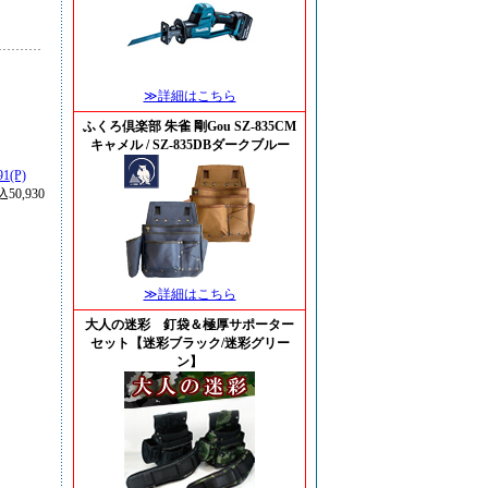
≫詳細はこちら
ふくろ倶楽部 朱雀 剛Gou SZ-835CM
キャメル / SZ-835DBダークブルー
(P)
50,930
≫詳細はこちら
大人の迷彩 釘袋＆極厚サポーター
セット【迷彩ブラック/迷彩グリー
ン】