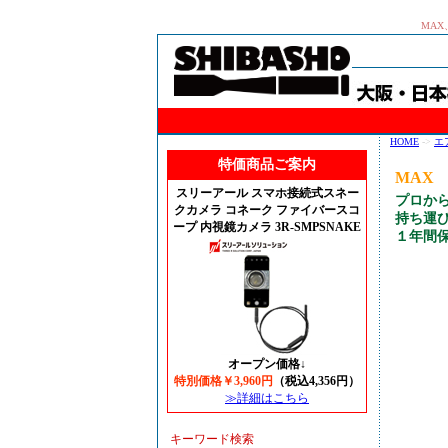
MAX
HOME
->
エ
特価商品ご案内
MAX
スリーアール スマホ接続式スネー
プロか
クカメラ コネーク ファイバースコ
持ち運
ープ 内視鏡カメラ 3R-SMPSNAKE
１年間
オープン価格↓
特別価格￥3,960円
（税込4,356円）
≫詳細はこちら
キーワード検索