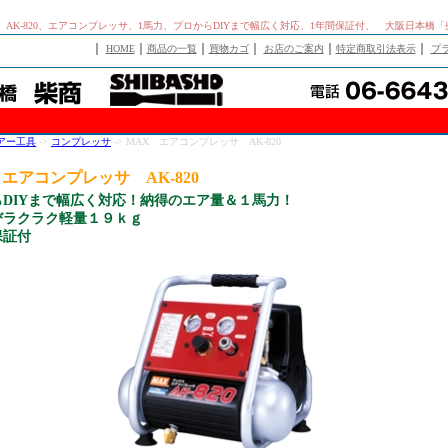
、AK-820、エアコンプレッサ、1馬力、プロからDIYまで幅広く対応、1年間保証付、 大阪日本橋
｜
｜
｜
｜
｜
｜
HOME
商品の一覧
買物カゴ
お店のご案内
特定商取引法表示
プ
アー工具
->
コンプレッサ
-> MAX エアコンプレッサ AK-820
 エアコンプレッサ AK-820
らDIYまで幅広く対応！納得のエア量＆１馬力！
びラクラク軽量１９ｋｇ
保証付