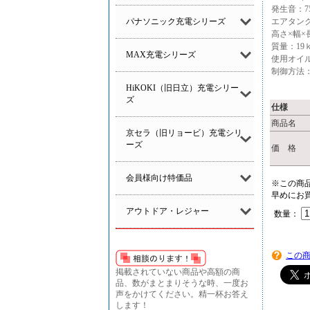
発生音：7
パナソニック充電シリーズ
エアタンク容
高さ×幅×長
質量：19
MAX充電シリーズ
使用オイ
制御方法
HiKOKI（旧日立）充電シリー
ズ
仕様
商品名
京セラ（旧リョービ）充電シリ
ーズ
価 格
会員様向け特価品
※この商
早めにお
アウトドア・レジャー
数量：
この
掲載されていない商品や高額の商
品、数がまとまりそうな時、一度お
声をかけてください。精一杯お答え
します！