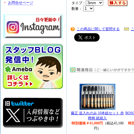
お問合せページ
タイプ：
数量：
この商品に関して質問する
藤正 追入れのみ 10本組セット 赤
BO
樫柄 紙箱入
特別価格￥41,000円
（税込45,100
特別
円）