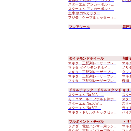
佐藤機工 特殊パワーカッタ...
小山刃
スターエム アンカーボルト...
スターエム アンカーボルト...
土牛 倍力Wカッター
フジ矢 ケーブルカッター（...
フレアツール
昇圧
ダイヤモンドホイール
切断
マキタ 正配列レーザーブレ...
マキタ
マキタ ダイヤモンドホイ...
ノリタ
マキタ 正配列レーザーブレ...
タジマ
マキタ 正配列レーザーブレ...
マキタ
マキタ 正配列レーザーブレ...
柳瀬（
ドリルチャック・ドリルスタンド
キリ
スターエム No.50A ...
スター
モトコマ ルーフボルト締ホ...
スター
スターエム No.50W ...
スター
スターエム No.50P ...
ライト
マキタ・ドリルチャックセッ...
ハイス
ブルポイント・チゼル
トリ
ラクダ 電動ハンマー用ラン...
マキタ
ラクダ 電動ハンマー用ラン...
マキタ