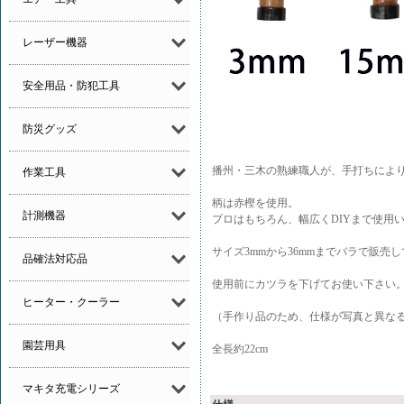
レーザー機器
安全用品・防犯工具
防災グッズ
播州・三木の熟練職人が、手打ちによ
作業工具
柄は赤樫を使用。
計測機器
プロはもちろん、幅広くDIYまで使用
サイズ3mmから36mmまでバラで販売
品確法対応品
使用前にカツラを下げてお使い下さい
ヒーター・クーラー
（手作り品のため、仕様が写真と異な
園芸用具
全長約22cm
マキタ充電シリーズ