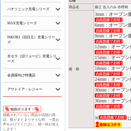
仕様
商品名
藤正 追入のみ 赤樫柄
パナソニック充電シリーズ
3mm：オープン
MAX充電シリーズ
6mm：オープン
9mm：オープン
HiKOKI（旧日立）充電シリー
ズ
12mm：オープン
京セラ（旧リョービ）充電シリ
15mm：オープン
ーズ
18mm：オープン
価 格
会員様向け特価品
24mm：オープン
アウトドア・レジャー
30mm：オープン
36mm：オープン
掲載されていない商品や高額の商
※
品、数がまとまりそうな時、一度お
声をかけてください。精一杯お答え
します！