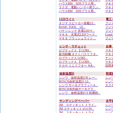
ハウスBM SDSプラス用...
マキタ
ラクダ 電動ハンマー用ラン...
マキタ
ハウスBM SDSプラス用...
マキタ
LEDライト
電工
タジマ スピーカー搭載LE...
フジマ
BASIC TOOL LE...
フジマ
パナソニック 充電LEDマ...
フジマ
マキタ 充電式LEDワーク...
Gran
マキタ フラッシュライト ...
フジマ
レンチ・ラチェット
台車
ロブテックス 【 LOBS...
マキタ
新潟精機 オクトパスリフタ...
マキタ
ロブテックス LOBS...
ナンシ
ロブテックス 【 LOBS...
マキタ
ナカヤ ミニリフター ＮK...
花岡車
放射温度計
照度
シンワ 放射温度計B レー...
シンワ
BOSCH放射温度計 GI...
シンワ
シンワ サーモグラフィーＡ...
カスタ
BOSCH赤外線サーモグラ...
シンワ 放射温度計Ｅ防塵防...
サンディングペーパー
水平
3M スティキット トライ...
シンワ
3M スティキット のり付...
シンワ
3M スティキット トライ...
シンワ