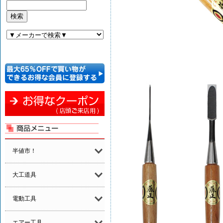
半値市！
大工道具
電動工具
エアー工具