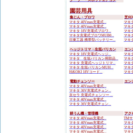
クーラー・スポットエアコン
園芸用具
集じん・ブロワ
芝刈
マキタ 40Vmax充電式...
マキタ
マキタ 40Vmax充電式...
マキタ
マキタ 18V充電式ブロワ...
マキタ
マキタ充電式ブロワMUB0...
マキタ
日東工器 携帯型バッテリー...
マキタ 
ヘッジトリマ・生垣バリカン
エン
マキタ 18V充電式ヘッジ...
マキタ
マキタ 生垣バリカン用部品...
マキタ
マキタ 充電式ヘッジトリマ...
マキタ
マキタ 生垣バリカンMUH...
マキタ
HiKOKI 18Vコード...
マキタ
電動チェンソー
エン
マキタ 40Vmax充電式...
マキタ 36V充電式チェン...
京セラ 充電式チェンソー ...
マキタ 40Vmax充電式...
マキタ 36V充電式チェン...
耕うん機・管理機
アク
マキタ 40Vmax充電式...
TMサ
マキタ 40Vmax充電式...
マキタ
マキタ 40Vmax充電式...
マキタ
マキタ 40Vmax充電式...
マキタ