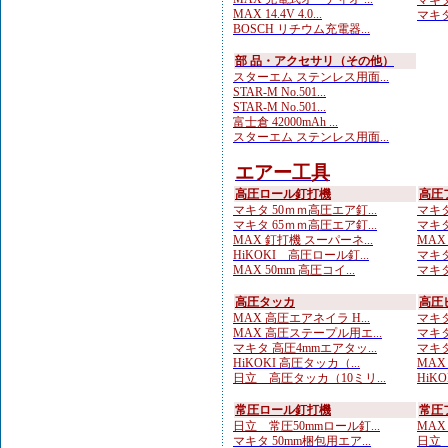
マキタ
MAX 14.4V 4.0...
マキタ
BOSCH リチウム充電器...
部 品・アクセサリ（その他）
スターエム ステンレス用面...
STAR-M No.501...
STAR-M No.501...
富士倉 42000mAh ...
スターエム ステンレス用面...
エアー工具
高圧ロール釘打機
高圧
マキタ 50ｍｍ高圧エア釘...
マキタ
マキタ 65ｍｍ高圧エア釘...
マキタ
MAX 釘打機 スーパーネ...
MAX
HiKOKI 高圧ロール釘...
マキタ
MAX 50mm 高圧コイ...
マキタ
高圧タッカ
高圧
MAX 高圧エアネイラ H...
マキタ
MAX 高圧ステープル用エ...
マキタ
マキタ 高圧4mmエアタッ...
マキタ
HiKOKI 高圧タッカ（...
MAX
日立 高圧タッカ（10ミリ...
HiK
常圧ロール釘打機
常圧
日立 常圧50mmロール釘...
MAX
マキタ 50mm梱包用エア...
日立 