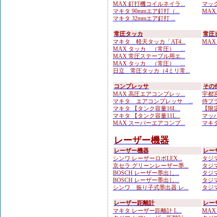
MAX 釘打機コイルネイラ...
マック
マキタ 90mmエア釘打（...
MAX
マキタ 32mmエア釘打 ...
常圧タッカ
常圧
マキタ 軽天タッカ「AT4...
MAX
MAX タッカ （常圧） ...
MAX 常圧ステープル用エ...
MAX タッカ （常圧） ...
日立 常圧タッカ（4ミリ常...
コンプレッサ
その
MAX 高圧エアコンプレッ...
宇都宮
マキタ エアコンプレッサ ...
侍ブラ
マキタ 【タンク容量16L...
【限定
マキタ 【タンク容量11L...
マッハ
MAX スーパーエアコンプ...
マキタ
レーザー機器
レーザー機器
レー
シンワ レーザーロボLEX...
タジマ
京セラ グリーンレーザー墨...
タジマ
BOSCH レーザー墨出し...
タジマ
BOSCH レーザー墨出し...
タジマ
シンワ 振り子式墨出器 レ...
タジマ
レーザー距離計
レー
マキタ レーザー距離計 L...
MAX