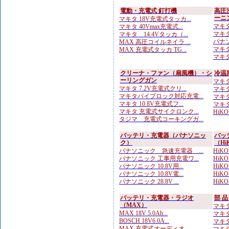
電動・充電式 釘打機
高圧
ーニ
マキタ 18V充電式タッカ...
マキタ
マキタ 40Vmax充電式...
マキタ
マキタ 14.4Vタッカ（...
パナソ
MAX 高圧コイルネイラ ...
マキタ
MAX 充電式タッカ TG...
マキタ
クリーナ・ファン（扇風機）・シ
冷温
ーリングガン
マキタ
マキタ 7.2V充電式クリ...
マキタ
マキタパイプロック対応充電...
マキタ
マキタ 10.8V充電式フ...
マキタ 
マキタ 充電式サイクロンク...
HiK
タジマ 充電式コーキングガ...
バッテリ・充電器（パナソニッ
バッ
ク）
（Hi
パナソニック 急速充電器 ...
HiK
パナソニック 工事用充電ワ...
HiKOK
パナソニック 10.8V用...
HiKOK
パナソニック 10.8V電...
HiKO
パナソニック 28.8V ...
HiKO
バッテリ・充電器・ラジオ
部 
（MAX）
マキタ
MAX 18V 5.0Ah...
マキタ
BOSCH 18V6.0A...
マキタ
MAX 充電式オーディオ ...