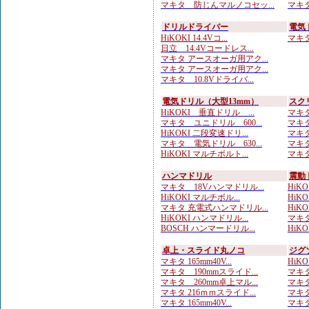
マキタ 防じんマルノコセッ...
マキタ 
ドリルドライバー
電気
HiKOKI 14.4Vコ...
マキタ 
日立 14.4Vコードレス...
マキタ アースオーガ用アク...
マキタ アースオーガ用アク...
マキタ 10.8Vドライバ...
電気ドリル（大型13mm）
スク
HiKOKI 垂直ドリル ...
マキタ
マキタ ユニドリル 600...
マキタ
HiKOKI 二段変速ドリ...
マキタ
マキタ 電気ドリル 630...
マキタ
HiKOKI マルチボルト...
マキタ
ハンマドリル
震動
マキタ 18Vハンマドリル...
HiKOK
HiKOKI マルチボル...
HiKOK
マキタ 充電式ハンマドリル...
HiKO
HiKOKI ハンマドリル...
マキタ
BOSCH ハンマードリル...
HiKOK
卓上・スライド丸ノコ
ジグ
マキタ 165mm40V...
HiK
マキタ 190mmスライド...
マキタ
マキタ 260mm卓上マル...
マキタ
マキタ 216ｍｍスライド...
マキタ
マキタ 165mm40V...
マキタ