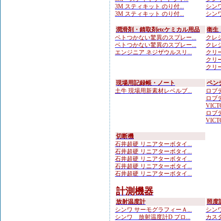
3M スティキット のり付...
シンワ
3M スティキット のり付...
シンワ
潤滑剤・錆取剤etcケミカル用品
衛生
ベトつかない驚異のスプレー...
クレシ
ベトつかない驚異のスプレー...
クレシ
エンジニア ネジザウルスリ...
クリー
クリー
クリー
現場用記録帳・ノート
ペン
土牛 現場用新素材レベルブ...
ロブテ
ロブテ
VICTO
ロブテ
VICTO
切断機
石井超硬 リニアターボタイ...
石井超硬 リニアターボタイ...
石井超硬 リニアターボタイ...
石井超硬 リニアターボタイ...
石井超硬 リニアターボタイ...
計測機器
放射温度計
照度
シンワ サーモグラフィーＡ...
シンワ
シンワ 放射温度計D プロ...
カスタ