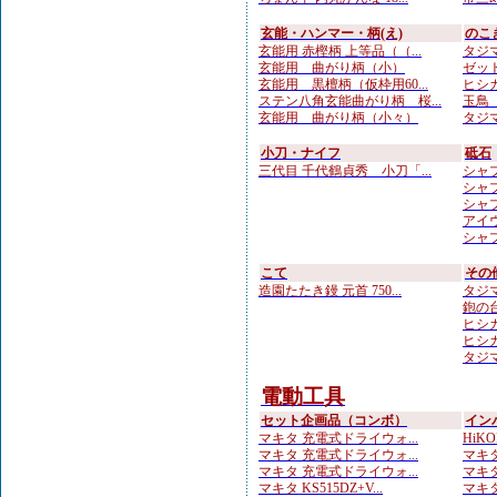
玄能・ハンマー・柄(え)
のこ
玄能用 赤樫柄 上等品（（...
タジマ
玄能用 曲がり柄（小）
ゼット
玄能用 黒檀柄（仮枠用60...
ヒシカ
ステン八角玄能曲がり柄 桜...
玉鳥 
玄能用 曲がり柄（小々）
タジマ
小刀・ナイフ
砥石
三代目 千代鶴貞秀 小刀「...
シャプト
シャプト
シャプト
アイウ
シャプ
こて
その
造園たたき鏝 元首 750...
タジマ
鉋の台
ヒシカ
ヒシカ
タジマ
電動工具
セット企画品（コンボ）
イン
マキタ 充電式ドライウォ...
HiKO
マキタ 充電式ドライウォ...
マキタ
マキタ 充電式ドライウォ...
マキタ
マキタ KS515DZ+V...
マキタ