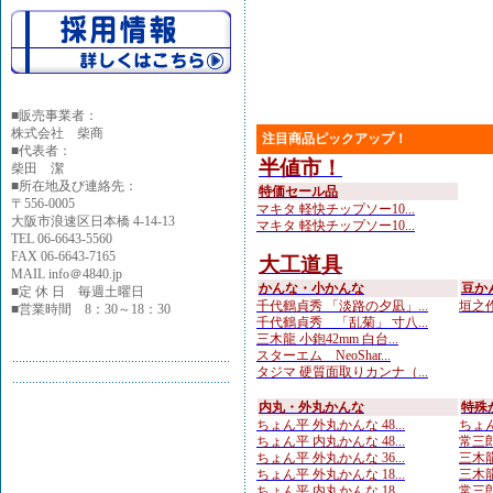
■
販売事業者：
株式会社 柴商
注目商品ピックアップ！
■代表者：
半値市！
柴田 潔
■所在地及び連絡先：
特価セール品
〒556-0005
マキタ 軽快チップソー10...
大阪市浪速区日本橋 4-14-13
マキタ 軽快チップソー10...
TEL 06-6643-5560
FAX 06-6643-7165
大工道具
MAIL info＠4840.jp
かんな・小かんな
豆か
■定 休 日 毎週土曜日
千代鶴貞秀 「淡路の夕凪」...
垣之作
■営業時間 8：30～18：30
千代鶴貞秀 「乱菊」 寸八...
三木龍 小鉋42mm 白台...
スターエム NeoShar...
タジマ 硬質面取りカンナ（...
内丸・外丸かんな
特殊
ちょん平 外丸かんな 48...
ちょん
ちょん平 内丸かんな 48...
常三郎
ちょん平 外丸かんな 36...
三木龍
ちょん平 外丸かんな 18...
三木龍
ちょん平 内丸かんな 18...
常三郎