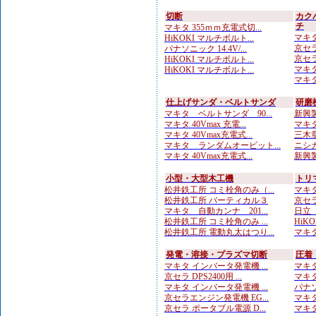
切断
カク
チ
マキタ 355ｍｍ充電式切...
マキタ
HiKOKI マルチボルト...
京セラ
パナソニック 14.4V/...
京セラ
HiKOKI マルチボルト...
マキタ
HiKOKI マルチボルト...
マキタ
仕上げサンダ・ベルトサンダ
研磨
マキタ ベルトサンダ 90...
新興製
マキタ 40Vmax 充電...
マキタ
マキタ 40Vmax充電式...
三木章
マキタ ランダムオービット...
ニシガ
マキタ 40Vmax充電式...
新興製
小型・大型木工機
トリ
松井鉄工所 コミ栓角のみ（...
マキタ
松井鉄工所 バーティカル３
京セラ
マキタ 自動カンナ 201...
日立
松井鉄工所 コミ栓角のみ ...
HiKO
松井鉄工所 電動丸太はつり...
マキタ
発電・溶接・プラズマ切断
圧着
マキタ インバータ発電機 ...
マキタ
京セラ DPS2400用 ...
マキタ
マキタ インバータ発電機 ...
パナソ
京セラエンジン発電機 EG...
マキタ
京セラ ポータブル電源 D...
マキタ