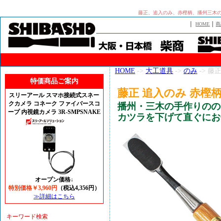
藤正、追入のみ、赤樫柄、播州三木
｜
｜
HOME
商
HOME
->
大工道具
->
のみ
-> 藤
特価商品ご案内
藤正 追入のみ 赤樫
スリーアール スマホ接続式スネー
クカメラ コネーク ファイバースコ
播州・三木の手作りのの
ープ 内視鏡カメラ 3R-SMPSNAKE
カツラを下げて直ぐにお
オープン価格↓
特別価格￥3,960円
（税込4,356円）
≫詳細はこちら
キーワード検索