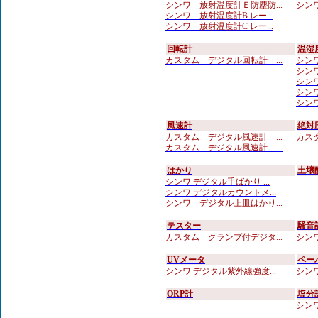
シンワ 放射温度計Ｅ防塵防...
シンワ
シンワ 放射温度計B レー...
シンワ 放射温度計C レー...
回転計
温湿
カスタム デジタル回転計 ...
シンワ
シンワ
シンワ
シンワ
シンワ
風速計
絶対
カスタム デジタル風速計 ...
カスタ
カスタム デジタル風速計 ...
はかり
土壌
シンワ デジタル手ばかり ...
シンワ デジタルカウントメ...
シンワ デジタル上皿はかり...
テスター
騒音
カスタム クランプ付デジタ...
シンワ
UVメータ
ペー
シンワ デジタル紫外線強度...
シンワ
ORP計
塩分
シンワ