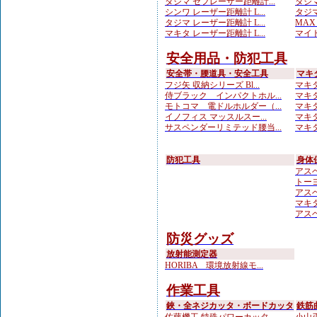
タジマ セフレーザー距離計...
タジマ
シンワ レーザー距離計 L...
タジマ
タジマ レーザー距離計 L...
MA
マキタ レーザー距離計 L...
マイト
安全用品・防犯工具
安全帯・腰道具・安全工具
マキ
フジ矢 収納シリーズ Bl...
マキタ
侍ブラック インパクトホル...
マキタ
モトコマ 電ドルホルダー（...
マキタ
イノフィス マッスルスー...
マキタ
サスペンダーリミテッド腰当...
マキタ
防犯工具
身体
アスベ
トーヨ
アスベ
マキ
アスベ
防災グッズ
放射能測定器
HORIBA 環境放射線モ...
作業工具
鋏・全ネジカッタ・ボードカッタ
鉄筋