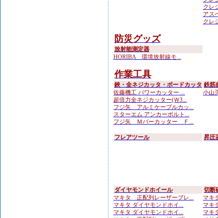
クレシ
アスベ
クレシ
防災グッズ
放射能測定器
HORIBA 環境放射線モ...
作業工具
鋏・全ネジカッタ・ボードカッタ
鉄筋
佐藤機工 パワーカッター ...
小山刃
超倍力全ネジカッター(Ｗ3...
フジ矢 アルミケーブルカッ...
スターエム アンカーボルト...
フジ矢 Ｍバーカッター Ｆ...
フレアツール
昇圧
ダイヤモンドホイール
切断
マキタ 正配列レーザーブレ...
マキタ
マキタ ダイヤモンドホイ...
マキタ
マキタ ダイヤモンドホイ...
マキタ