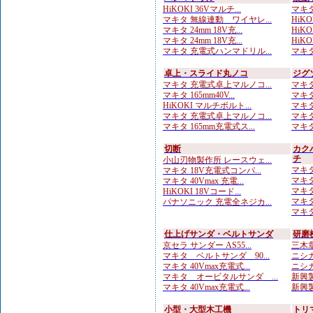
HiKOKI 36Vマルチ...
マキタ
マキタ 無線連動 ワイヤレ...
HiKO
マキタ 24mm 18V充...
HiKOK
マキタ 24mm 18V充...
HiKOK
マキタ 充電式ハンマドリル...
マキタ
卓上・スライド丸ノコ
ジグ
マキタ 充電式卓上マルノコ...
マキタ
マキタ 165mm40V...
マキタ
HiKOKI マルチボルト...
マキタ
マキタ 充電式卓上マルノコ...
マキタ
マキタ 165mm充電式ス...
マキタ
切断
カク
チ
小山刃物製作所 レースウェ...
マキタ
マキタ 18V充電式コンパ...
マキタ
マキタ 40Vmax 充電...
マキタ
HiKOKI 18Vコード...
マキタ
パナソニック 充電全ネジカ...
マキタ
仕上げサンダ・ベルトサンダ
研磨
京セラ サンダー AS55...
三木章
マキタ ベルトサンダ 90...
ニシガ
マキタ 40Vmax充電式...
ニシガ
マキタ オービタルサンダ ...
新興製
マキタ 40Vmax充電式...
新興製
小型・大型木工機
トリ