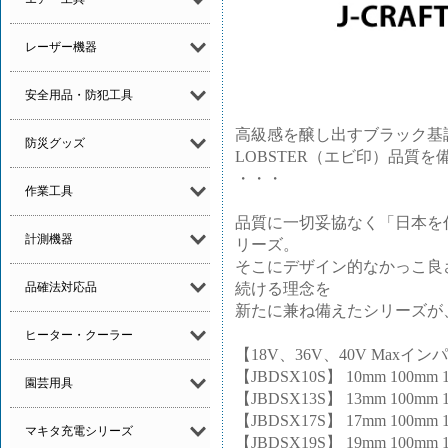
レーザー機器
安全用品・防犯工具
高級感を醸し出すブラック基
防災グッズ
LOBSTER（エビ印）品質
・・・
作業工具
品質に一切妥協なく「日本を代
計測機器
リーズ。
そこにデザイン的なかっこ良
続ける理念を
品確法対応品
新たに兼ね備えたシリーズが、「
ヒーター・クーラー
【18V、36V、40V Max
【JBDSX10S】 10mm 100mm 12
園芸用具
【JBDSX13S】 13mm 100mm 14
【JBDSX17S】 17mm 100mm 14
マキタ充電シリーズ
【JBDSX19S】 19mm 100mm 14