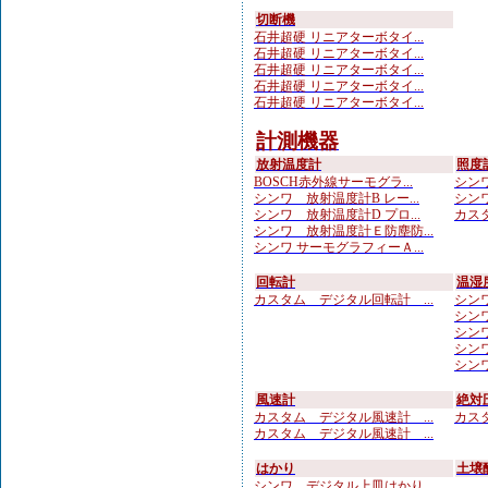
切断機
石井超硬 リニアターボタイ...
石井超硬 リニアターボタイ...
石井超硬 リニアターボタイ...
石井超硬 リニアターボタイ...
石井超硬 リニアターボタイ...
計測機器
放射温度計
照度
BOSCH赤外線サーモグラ...
シンワ
シンワ 放射温度計B レー...
シンワ
シンワ 放射温度計D プロ...
カスタ
シンワ 放射温度計Ｅ防塵防...
シンワ サーモグラフィーＡ...
回転計
温湿
カスタム デジタル回転計 ...
シンワ
シンワ
シンワ
シンワ
シンワ
風速計
絶対
カスタム デジタル風速計 ...
カスタ
カスタム デジタル風速計 ...
はかり
土壌
シンワ デジタル上皿はかり...