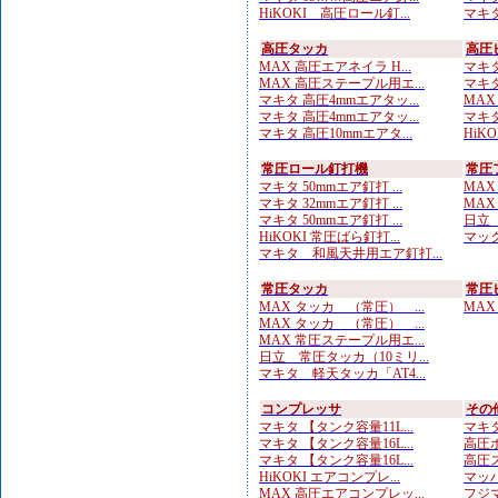
HiKOKI 高圧ロール釘...
マキタ
高圧タッカ
高圧
MAX 高圧エアネイラ H...
マキタ
MAX 高圧ステープル用エ...
マキタ
マキタ 高圧4mmエアタッ...
MAX
マキタ 高圧4mmエアタッ...
マキタ
マキタ 高圧10mmエアタ...
HiK
常圧ロール釘打機
常圧
マキタ 50mmエア釘打 ...
MAX
マキタ 32mmエア釘打 ...
MAX
マキタ 50mmエア釘打 ...
日立 
HiKOKI 常圧ばら釘打...
マック
マキタ 和風天井用エア釘打...
常圧タッカ
常圧
MAX タッカ （常圧） ...
MAX
MAX タッカ （常圧） ...
MAX 常圧ステープル用エ...
日立 常圧タッカ（10ミリ...
マキタ 軽天タッカ「AT4...
コンプレッサ
その
マキタ 【タンク容量11L...
マキタ
マキタ 【タンク容量16L...
高圧ホ
マキタ 【タンク容量16L...
高圧ス
HiKOKI エアコンプレ...
マッハ
MAX 高圧エアコンプレッ...
フジマ