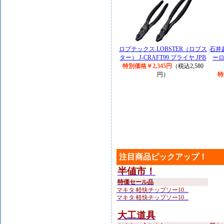
ロブテックス LOBSTER（ロブス
石井超
ター） J-CRAFT99 プライヤ JPB
ー
特別価格￥2,345円
（税込2,580
円）
特
注目商品ピックアップ！
半値市！
特価セール品
マキタ 軽快チップソー10...
マキタ 軽快チップソー10...
大工道具