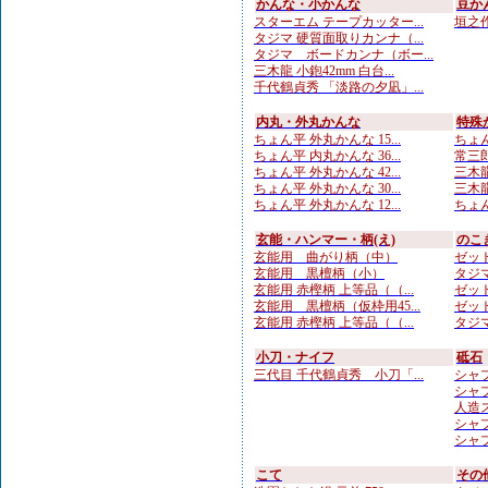
かんな・小かんな
豆か
スターエム テープカッター...
垣之作
タジマ 硬質面取りカンナ（...
タジマ ボードカンナ（ボー...
三木龍 小鉋42mm 白台...
千代鶴貞秀 「淡路の夕凪」...
内丸・外丸かんな
特殊
ちょん平 外丸かんな 15...
ちょん
ちょん平 内丸かんな 36...
常三郎
ちょん平 外丸かんな 42...
三木龍
ちょん平 外丸かんな 30...
三木龍 
ちょん平 外丸かんな 12...
ちょん
玄能・ハンマー・柄(え)
のこ
玄能用 曲がり柄（中）
ゼット
玄能用 黒檀柄（小）
タジマ
玄能用 赤樫柄 上等品（（...
ゼット
玄能用 黒檀柄（仮枠用45...
ゼット
玄能用 赤樫柄 上等品（（...
タジマ
小刀・ナイフ
砥石
三代目 千代鶴貞秀 小刀「...
シャプト
シャプ
人造
シャプト
シャプト
こて
その