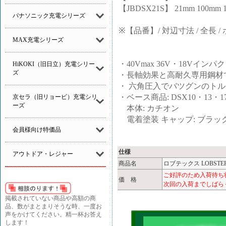
【JBDSX21S】 21mm 100mm 14
パナソニック充電シリーズ
※【品番】/ 対辺寸法 / 全長 /
MAX充電シリーズ
・40Vmax 36V・18Vイ
HiKOKI（旧日立）充電シリー
ズ
・長軸効果と高耐久専用鋼材
・ 六角圧入でバツグンのトル
・ベース商品: DSX10・13・17
京セラ（旧リョービ）充電シリ
ーズ
本体: カチオン
電着塗装 キャップ: ブラッ
会員様向け特価品
仕様
アウトドア・レジャー
商品名
ロブテックス LOBSTE
ご好評のため入荷待ち
価 格
次回の入荷までしばら
掲載されていない商品や高額の商
品、数がまとまりそうな時、一度お
声をかけてください。精一杯お答え
します！