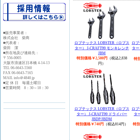
■
販売事業者：
株式会社 柴商
■代表者：
ロブテックス LOBSTER（ロブス
ロブ
柴田 潔
ター） J-CRAFT99 モンキレンチ
ター
■所在地及び連絡先：
JBM
〒556-0005
特別価格￥2,580円
（税込2,838
特別
大阪市浪速区日本橋 4-14-13
円）
TEL 06-6643-5560
FAX 06-6643-7165
MAIL info＠4840.jp
■定 休 日 毎週土曜日
■営業時間 8：30～18：30
ロブテックス LOBSTER（ロブス
ロブ
ター） J-CRAFT99 ドライバー
ター
JBDP/JBDM
特別価格￥740円
（税込814円）
特別