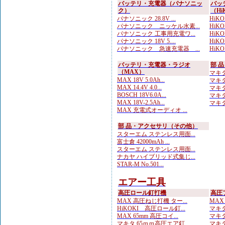
バッテリ・充電器（パナソニッ
バッ
ク）
（Hi
パナソニック 28.8V ...
HiKOK
パナソニック ニッケル水素...
HiKOK
パナソニック 工事用充電ワ...
HiK
パナソニック 18V 5....
HiKOK
パナソニック 急速充電器 ...
HiKO
バッテリ・充電器・ラジオ
部 
（MAX）
マキタ
MAX 18V 5.0Ah...
マキタ
MAX 14.4V 4.0...
マキタ
BOSCH 18V6.0A...
マキタ
MAX 18V-2.5Ah...
マキタ
MAX 充電式オーディオ ...
部 品・アクセサリ（その他）
スターエム ステンレス用面...
富士倉 42000mAh ...
スターエム ステンレス用面...
ナカヤ ハイブリッド式集じ...
STAR-M No.501...
エアー工具
高圧ロール釘打機
高圧
MAX 高圧ねじ打機 ター...
MAX
HiKOKI 高圧ロール釘...
マキタ
MAX 65mm 高圧コイ...
マキタ
マキタ 65ｍｍ高圧エア釘...
マキタ