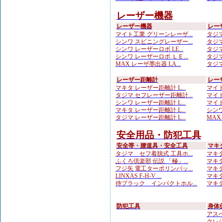
レーザー機器
レーザー機器
レー
マイト工業 グリーンレーザ...
タジマ
シンワ スピニングレーザー...
タジマ
シンワ レーザーロボ LE...
タジマ
シンワ レーザーロボ ＬＥ...
タジマ
MAX レーザ墨出器 LA...
タジマ
レーザー距離計
レー
マキタ レーザー距離計 L...
マイト
タジマ セフレーザー距離計...
マイト
シンワ レーザー距離計 L...
マイト
マキタ レーザー距離計 L...
シンワ
タジマ レーザー距離計 L...
MA
安全用品・防犯工具
安全帯・腰道具・安全工具
マキ
タジマ セフ着脱式 工具ホ...
マキ
ふくろ倶楽部 伝説 「極」...
マキタ
フジ矢 電工ターポリンバッ...
マキタ
LINXAS F-H-V ...
マキタ
侍ブラック インパクトホル...
マキタ
防犯工具
身体
アスベ
クレシ