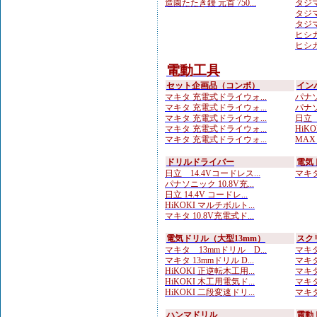
造園たたき鏝 元首 750...
タジマ
タジマ
タジマ
ヒシカ
ヒシカ
電動工具
セット企画品（コンボ）
イン
マキタ 充電式ドライウォ...
パナソ
マキタ 充電式ドライウォ...
パナソ
マキタ 充電式ドライウォ...
日立 
マキタ 充電式ドライウォ...
HiKO
マキタ 充電式ドライウォ...
MAX
ドリルドライバー
電気
日立 14.4Vコードレス...
マキタ 
パナソニック 10.8V充...
日立 14.4V コードレ...
HiKOKI マルチボルト...
マキタ 10.8V充電式ド...
電気ドリル（大型13mm）
スク
マキタ 13mmドリル D...
マキタ
マキタ 13mmドリル D...
マキタ
HiKOKI 正逆転木工用...
マキタ
HiKOKI 木工用電気ド...
マキタ
HiKOKI 二段変速ドリ...
マキタ
ハンマドリル
震動