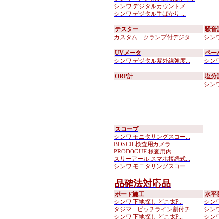
シンワ デジタルカウントメ...
シンワ デジタル手ばかり ...
テスター
騒音
カスタム クランプ付デジタ...
シンワ
UVメータ
ペー
シンワ デジタル紫外線強度...
シンワ
ORP計
塩分
シンワ
スコープ
シンワ モニタリングスコー...
BOSCH 検査用カメラ ...
PRODOGUE 検査用内...
スリーアール スマホ接続式...
シンワ モニタリングスコー...
品確法対応品
ボード施工
水平
シンワ 下地探し どこ太P...
シンワ
タジマ ピッチライン割付チ...
シンワ
シンワ 下地探し どこ太P...
シンワ