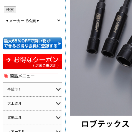
半値市！
大工道具
電動工具
エアー工具