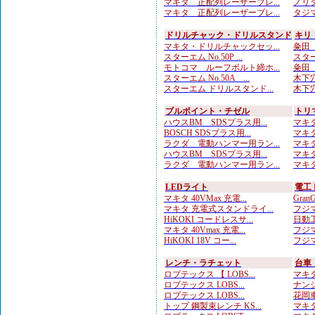
マキタ 正配列レーザーブレ...
ノリタ
マキタ 正配列レーザーブレ...
タジマ
ドリルチャック・ドリルスタンド
キリ
マキタ・ドリルチャックセッ...
粂田（
スターエム No.50P ...
スター
モトコマ ルーフボルト締ホ...
粂田（
スターエム No.50A ...
木下穴
スターエム ドリルスタンド...
木下穴
ブルポイント・チゼル
トリ
ハウスBM SDSプラス用...
マキタ
BOSCH SDSプラス用...
マキタ
ラクダ 電動ハンマー用ラン...
マキタ
ハウスBM SDSプラス用...
マキタ
ラクダ 電動ハンマー用ラン...
マキタ
LEDライト
電工
マキタ 40VMax 充電...
Gran
マキタ 充電式スタンドライ...
フジマ
HiKOKI コードレスサ...
日動工
マキタ 40Vmax 充電...
フジマ
HiKOKI 18V コー...
フジマ
レンチ・ラチェット
台車
ロブテックス 【 LOBS...
マキタ
ロブテックス LOBS...
ナンシ
ロブテックス LOBS...
花岡車
トップ 鋼製束レンチ KS...
マキタ