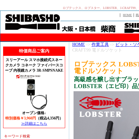
ロブテックス、ロブスター、LOBSTER、J-CRAF
｜
｜
HOME
商
HOME
->
作業工具
->
ビット・ソ
CRAFT99 電ドルソケット
特価商品ご案内
スリーアール スマホ接続式スネー
ロブテックス LOBST
クカメラ コネーク ファイバースコ
電ドルソケット
ープ 内視鏡カメラ 3R-SMPSNAKE
高級感を醸し出すブラッ
LOBSTER（エビ印）
オープン価格↓
特別価格￥3,960円
（税込4,356円）
≫詳細はこちら
キーワード検索