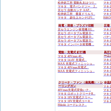
松井鉄工所 電動丸太はつり...
マキタ
マキタ 電子バンドソー 2...
マキタ
京セラ 自動カンナ AAP...
マキタ
松井鉄工所 垂直ドリル S...
マキタ
マキタ 超仕上カンナLP1...
HiKO
発電・溶接・プラズマ切断
圧着
京セラエンジン発電機 EG...
マキタ
京セラ ポータブル電源 D...
マキタ
京セラ ポータブル電源 D...
パナソ
京セラ ポータブル電源 D...
マキタ
マキタ インバータ発電機 ...
マキタ
電動・充電式 釘打機
高圧
ーニ
マキタ 40Vmax 40...
マキタ
マキタ 14.4V 充電式...
マキタ
MAX 充電式フィニッシュ...
マキタ
マキタ 40Vmax充電式...
マキタ
MAX 充電式フィニッシュ...
マキタ
クリーナ・ファン（扇風機）・シ
冷温
ーリングガン
マキタ
40Vmax充電式背負いク...
マキタ
マキタ ロボットクリーナR...
マキタ
マキタ 18V充電式クリー...
マキタ
マキタ 18V充電式コーキ...
マキタ
Hikoki コードレスク...