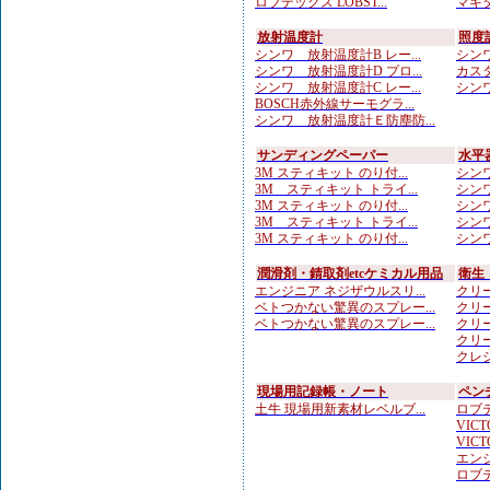
ロブテックス LOBST...
マキタ
放射温度計
照度
シンワ 放射温度計B レー...
シンワ
シンワ 放射温度計D プロ...
カスタ
シンワ 放射温度計C レー...
シンワ
BOSCH赤外線サーモグラ...
シンワ 放射温度計Ｅ防塵防...
サンディングペーパー
水平
3M スティキット のり付...
シンワ
3M スティキット トライ...
シンワ
3M スティキット のり付...
シンワ
3M スティキット トライ...
シンワ
3M スティキット のり付...
シンワ
潤滑剤・錆取剤etcケミカル用品
衛生
エンジニア ネジザウルスリ...
クリー
ベトつかない驚異のスプレー...
クリー
ベトつかない驚異のスプレー...
クリー
クリー
クレシ
現場用記録帳・ノート
ペン
土牛 現場用新素材レベルブ...
ロブテ
VICTO
VICTO
エンジ
ロブテ