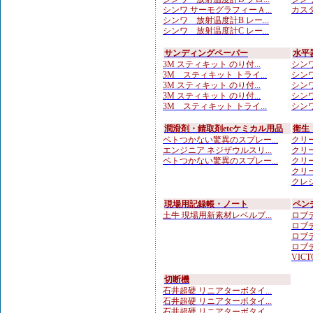
シンワ サーモグラフィーＡ...
カスタ
シンワ 放射温度計B レー...
シンワ 放射温度計C レー...
サンディングペーパー
水平
3M スティキット のり付...
シンワ
3M スティキット トライ...
シンワ
3M スティキット のり付...
シンワ
3M スティキット のり付...
シンワ
3M スティキット トライ...
シンワ
潤滑剤・錆取剤etcケミカル用品
衛生
ベトつかない驚異のスプレー...
クリー
エンジニア ネジザウルスリ...
クリー
ベトつかない驚異のスプレー...
クリー
クリー
クレシ
現場用記録帳・ノート
ペン
土牛 現場用新素材レベルブ...
ロブテ
ロブテ
ロブテ
ロブテ
VICTO
切断機
石井超硬 リニアターボタイ...
石井超硬 リニアターボタイ...
石井超硬 リニアターボタイ...