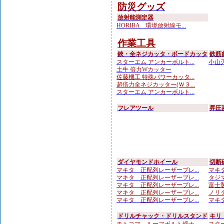
防災グッズ
放射能測定器
HORIBA 環境放射線モ...
作業工具
鋏・全ネジカッタ・ボードカッタ
鉄筋
スターエム アンカーボルト...
小山刃
土牛 倍力Wカッター
佐藤機工 特殊パワーカッタ...
超倍力全ネジカッター(Ｗ３...
スターエム アンカーボルト...
フレアツール
昇圧
ダイヤモンドホイール
切断
マキタ 正配列レーザーブレ...
マキタ
マキタ 正配列レーザーブレ...
タジマ
マキタ 正配列レーザーブレ...
富士製
マキタ 正配列レーザーブレ...
ノリタ
マキタ 正配列レーザーブレ...
マキタ
ドリルチャック・ドリルスタンド
キリ