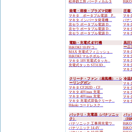
松井鉄工所 バーティカル３
HiKO
発電・溶接・プラズマ切断
圧着
マキタ ポータブル電源 P...
マキタ
マキタ インバータ発電機 ...
パナソ
京セラ ポータブル電源 D...
マキタ
京セラ ポータブル電源 D...
マキタ
京セラ ポータブル電源 D...
マキタ
電動・充電式 釘打機
高圧
ーニ
HiKOKI 10.8Vコ...
マキタ
MAX 充電式フィニッシュ...
マキタ
HiKOKI マルチボルト...
マキタ
マキタ 18V充電式タッカ...
マキタ
充電式タッカ ST313D...
マキタ
クリーナ・ファン（扇風機）・シ
冷温
ーリングガン
マキタ
マキタ CF202D・CF...
マキタ
マキタ 40Vmax 充電...
マキタ
マキタ 40Vmax 充電...
マキタ
マキタ 充電式背負クリーナ...
マキタ
Hikoki コードレスク...
バッテリ・充電器（パナソニッ
バッ
ク）
（Hi
パナソニック 工事用充電ワ...
HiKO
パナソニック 14.4V ...
HiKO