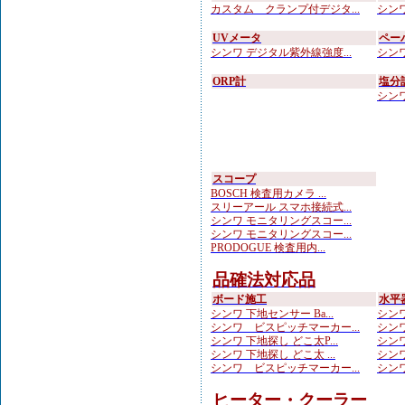
カスタム クランプ付デジタ...
シンワ
UVメータ
ペー
シンワ デジタル紫外線強度...
シンワ
ORP計
塩分
シンワ
スコープ
BOSCH 検査用カメラ ...
スリーアール スマホ接続式...
シンワ モニタリングスコー...
シンワ モニタリングスコー...
PRODOGUE 検査用内...
品確法対応品
ボード施工
水平
シンワ 下地センサー Ba...
シンワ
シンワ ビスピッチマーカー...
シンワ
シンワ 下地探し どこ太P...
シンワ
シンワ 下地探し どこ太 ...
シンワ
シンワ ビスピッチマーカー...
シンワ
ヒーター・クーラー