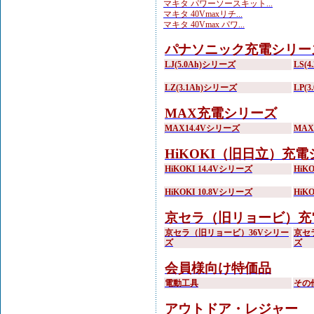
マキタ パワーソースキット...
マキタ 40Vmaxリチ...
マキタ 40Vmax パワ...
パナソニック充電シリー
LJ(5.0Ah)シリーズ
LS(
LZ(3.1Ah)シリーズ
LP(
MAX充電シリーズ
MAX14.4Vシリーズ
MA
HiKOKI（旧日立）充
HiKOKI 14.4Vシリーズ
HiK
HiKOKI 10.8Vシリーズ
HiK
京セラ（旧リョービ）充
京セラ（旧リョービ）36Vシリー
京セ
ズ
ズ
会員様向け特価品
電動工具
その
アウトドア・レジャー