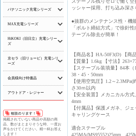
ステープル残りゼロで働く空
ッシャー採用、打ち込み深さ
パナソニック充電シリーズ
●抜群のメンテナンス性・機
MAX充電シリーズ
「ボルト締結方式」で徐針性
テープル除去が簡単！
HiKOKI（旧日立）充電シリー
ズ
【商品名】HA-50F3(D) 【商品品
京セラ（旧リョービ）充電シリ
【質量】1.6kg 【寸法】263×77
ーズ
【ステープル装填量】84本（1
38・45・50mm
会員様向け特価品
【使用空気圧】1.2～2.3MPa(
さ30ｍ以内
アウトドア・レジャー
【安全装置】メカニカル方式
4mm
【付属品】保護メガネ、ジェ
キャリングケース
掲載されていない商品や高額の商
品、数がまとまりそうな時、一度お
適合ステープル
声をかけてください。精一杯お答え
します！
425MA(MS95552)25mm、42