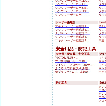
シンワ レーザーロボLEX...
タジマ
シンワ レーザーロボ LE...
タジマ
シンワ レーザーロボ SH...
タジマ
シンワ レーザーロボLEX...
タジマ
シンワ レーザーロボ ＬＥ...
タジマ
レーザー距離計
レー
マキタ レーザー距離計 L...
MAX
タジマ レーザー距離計 L...
タジマ
タジマ レーザー距離計 ラ...
タジマ
シンワ レーザー距離計 L...
タジマ
マキタ レーザー距離計 L...
日立 
安全用品・防犯工具
安全帯・腰道具・安全工具
マキ
VICTOR PLUS+ ...
マキタ
フジ矢 収納シリーズ Bl...
マキタ
タイタン プロガード3Dサ...
マキタ
ふくろ倶楽部 伝説 のみ差...
マキタ
侍ブラック×ふくろ倶楽部 ...
マキタ
防犯工具
身体
クレシ
アスベ
クレシ
アスベ
アスベ