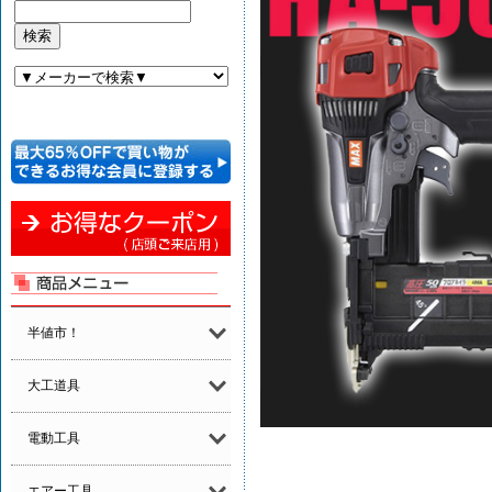
半値市！
大工道具
電動工具
エアー工具