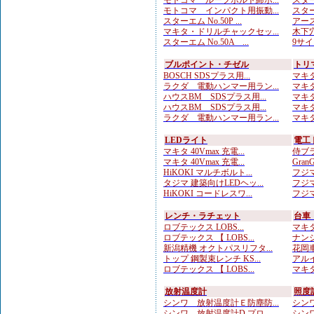
モトコマ ルーフボルト締ホ...
スターエ
モトコマ インパクト用振動...
スターエ
スターエム No.50P ...
アース
マキタ・ドリルチャックセッ...
木下穴
スターエム No.50A ...
9サイ
ブルポイント・チゼル
トリ
BOSCH SDSプラス用...
マキタ
ラクダ 電動ハンマー用ラン...
マキタ
ハウスBM SDSプラス用...
マキタ
ハウスBM SDSプラス用...
マキタ
ラクダ 電動ハンマー用ラン...
マキタ
LEDライト
電工
マキタ 40Vmax 充電...
侍ブラ
マキタ 40Vmax 充電...
Gran
HiKOKI マルチボルト...
フジマ
タジマ 建築向けLEDヘッ...
フジマ
HiKOKI コードレスワ...
フジマ
レンチ・ラチェット
台車
ロブテックス LOBS...
マキタ
ロブテックス 【 LOBS...
ナンシ
新潟精機 オクトパスリフタ...
花岡車
トップ 鋼製束レンチ KS...
アルイ
ロブテックス 【 LOBS...
マキタ
放射温度計
照度
シンワ 放射温度計Ｅ防塵防...
シンワ
シンワ 放射温度計D プロ...
シンワ