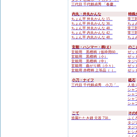
三代目 千代鶴貞秀 「春慶...
内丸・外丸かんな
特殊
ちょん平 外丸かんな 15...
常三郎
ちょん平 外丸かんな 36...
ちょん
ちょん平 外丸かんな 48...
常三郎
ちょん平 内丸かんな 42...
常三郎
ちょん平 内丸かんな 48...
ちょん
玄能・ハンマー・柄(え)
のこ
玄能用 黒檀柄（仮枠用60...
ゼット
玄能用 黒檀柄（小）
ゼット
玄能用 黒檀柄（中）
タジマ
玄能用 曲がり柄（小々）
ゼット
玄能用 赤樫柄 上等品（（...
ゼット
小刀・ナイフ
砥石
三代目 千代鶴貞秀 小刀「...
人造
シャプト
シャプ
シャプト
シャプト
こて
その
造園たたき鏝 元首 750...
ふくろ
タジマ
タジマ
ヒシカ
ふくろ