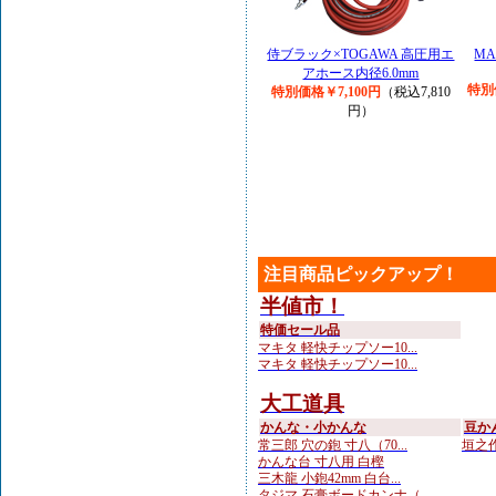
侍ブラック×TOGAWA 高圧用エ
MA
アホース内径6.0mm
特別
特別価格￥7,100円
（税込7,810
円）
注目商品ピックアップ！
半値市！
特価セール品
マキタ 軽快チップソー10...
マキタ 軽快チップソー10...
大工道具
かんな・小かんな
豆か
常三郎 穴の鉋 寸八（70...
垣之作
かんな台 寸八用 白樫
三木龍 小鉋42mm 白台...
タジマ 石膏ボードカンナ（...