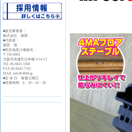
■
販売事業者：
株式会社 柴商
■代表者：
柴田 潔
■所在地及び連絡先：
〒556-0005
大阪市浪速区日本橋 4-14-13
TEL 06-6643-5560
FAX 06-6643-7165
MAIL info＠4840.jp
■定 休 日 毎週土曜日
■営業時間 8：30～18：30