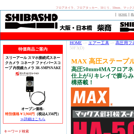
フロアネイラ、フロアタッカー、50ミリ、50mm、マッ
｜
｜
HOME
商
HOME
->
エアー工具
->
高圧用フ
50F3(D)
特価商品ご案内
スリーアール スマホ接続式スネー
MAX 高圧ステープル用
クカメラ コネーク ファイバースコ
ープ 内視鏡カメラ 3R-SMPSNAKE
高圧50mm4MAフロ
仕上がりキレイで膨らみ
構搭載！
オープン価格↓
特別価格￥3,960円
（税込4,356円）
≫詳細はこちら
キーワード検索