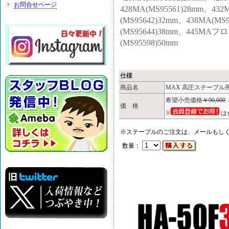
お問合せページ
428MA(MS95561)28mm、43
(MS95642)32mm、438MA(M
(MS95644)38mm、445MAフ
(MS95598)50mm
仕様
商品名
MAX 高圧ステープル用エ
希望小売価格
￥90,600
価 格
※
は
※ステープルのご注文は、メールもし
数量：