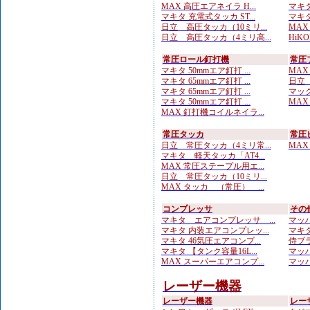
MAX 高圧エアネイラ H...
マキタ
マキタ 充電式タッカ ST...
マキタ
日立 高圧タッカ（10ミリ...
MAX
日立 高圧タッカ（4ミリ高...
HiK
常圧ロール釘打機
常圧
マキタ 50mmエア釘打 ...
MAX
マキタ 65mmエア釘打 ...
日立 
マキタ 65mmエア釘打 ...
マック
マキタ 50mmエア釘打 ...
MAX
MAX 釘打機コイルネイラ...
常圧タッカ
常圧
日立 常圧タッカ（4ミリ常...
MAX
マキタ 軽天タッカ「AT4...
MAX 常圧ステープル用エ...
日立 常圧タッカ（10ミリ...
MAX タッカ （常圧） ...
コンプレッサ
その
マキタ エアコンプレッサ ...
マッハ
マキタ 内装エアコンプレッ...
マキタ
マキタ 46気圧エアコンプ...
侍ブラ
マキタ 【タンク容量16L...
マッハ
MAX スーパーエアコンプ...
マッハ
レーザー機器
レーザー機器
レー