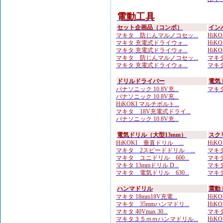
電動工具
セット企画品（コンボ）
イン
マキタ 防じんマルノコセッ...
HiKOK
マキタ 充電式ドライウォ...
HiKO
マキタ 充電式ドライウォ...
HiKO
マキタ 防じんマルノコセッ...
マキタ
マキタ 充電式ドライウォ...
マキタ
ドリルドライバー
電気
パナソニック 10.8V充...
マキタ 
パナソニック 10.8V充...
HiKOKI マルチボルト...
マキタ 18V充電式ドライ...
パナソニック 10.8V充...
電気ドリル（大型13mm）
スク
HiKOKI 垂直ドリル ...
HiK
マキタ 2スピードドリル ...
マキタ
マキタ ユニドリル 600...
マキタ
マキタ 13mmドリル D...
マキタ
マキタ 電気ドリル 630...
マキタ
ハンマドリル
震動
マキタ 18mm18V充電...
HiKO
マキタ 35mmハンマドリ...
HiKOK
マキタ 40Vmax 30...
マキタ
マキタ３５ｍｍハンマドリル...
HiKOK