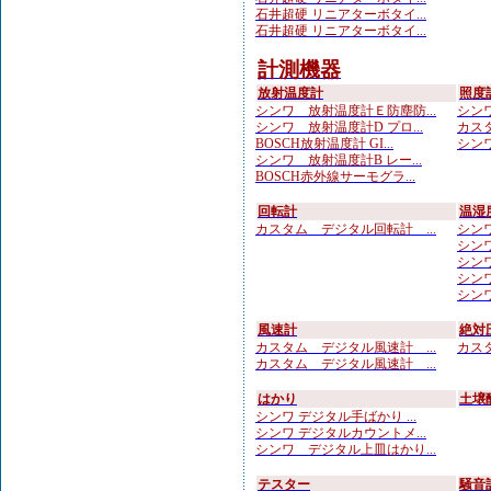
石井超硬 リニアターボタイ...
石井超硬 リニアターボタイ...
計測機器
放射温度計
照度
シンワ 放射温度計Ｅ防塵防...
シンワ
シンワ 放射温度計D プロ...
カスタ
BOSCH放射温度計 GI...
シンワ
シンワ 放射温度計B レー...
BOSCH赤外線サーモグラ...
回転計
温湿
カスタム デジタル回転計 ...
シンワ
シンワ
シンワ 
シンワ
シンワ
風速計
絶対
カスタム デジタル風速計 ...
カスタ
カスタム デジタル風速計 ...
はかり
土壌
シンワ デジタル手ばかり ...
シンワ デジタルカウントメ...
シンワ デジタル上皿はかり...
テスター
騒音