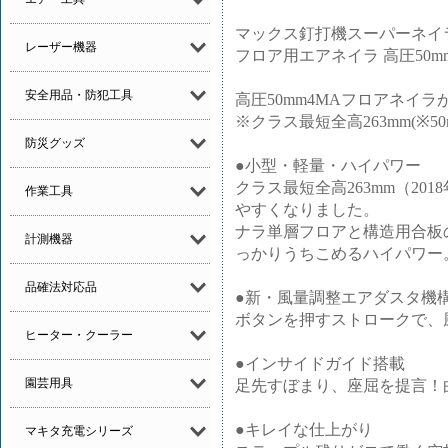
マックス釘打機スーパーネイラ HA
レーザー機器
フロア用エアネイラ 高圧50m
安全用品・防犯工具
高圧50mm4MAフロアネイ
※クラス最短全高263mm(※5
防災グッズ
●小型・軽量・ハイパワー
クラス最短全高263mm（2
作業工具
やすくなりました。
ナラ単層フロアと構造用合板
計測機器
っかりうちこめるハイパワー
品確法対応品
●新・風量調整エアダスタ機構（
ボタンを押すストロークで、
ヒーター・クーラー
●インサイドガイド搭載
園芸用具
足先すぼまり、座屈を提言！
●キレイな仕上がり
マキタ充電シリーズ