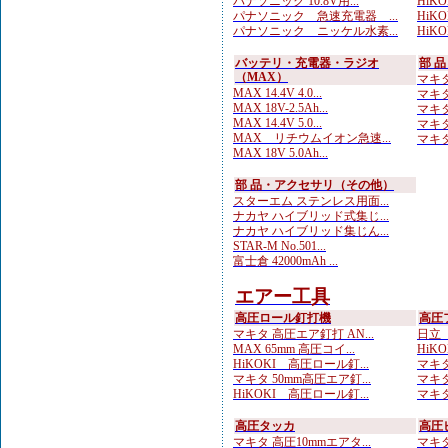
パナソニック 10.8V用...
HiKOK
パナソニック 急速充電器 ...
HiKOK
パナソニック ニッケル水素...
HiK
バッテリ・充電器・ラジオ
部 
（MAX）
マキタ
MAX 14.4V 4.0...
マキタ
MAX 18V-2.5Ah...
マキタ
MAX 14.4V 5.0...
マキタ
MAX リチウムイオン急速...
マキタ
MAX 18V 5.0Ah...
部 品・アクセサリ（その他）
スターエム ステンレス用面...
ナカヤ ハイブリッド式集じ...
ナカヤ ハイブリッド集じん...
STAR-M No.501...
富士倉 42000mAh ...
エアー工具
高圧ロール釘打機
高圧
マキタ 高圧エア釘打 AN...
日立 
MAX 65mm 高圧コイ...
HiKO
HiKOKI 高圧ロール釘...
マキタ
マキタ 50mm高圧エア釘...
マキタ
HiKOKI 高圧ロール釘...
マキタ
高圧タッカ
高圧
マキタ 高圧10mmエアタ...
マキタ