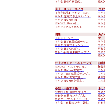
マキタ 10.8V 充電式...
HiKOK
卓上・スライド丸ノコ
ジグ
［別売部品］マキタ LS0...
マキタ
マキタ 充電式卓上マルノコ...
マキタ
マキタ 40Vmax 19...
マキタ
HiKOKI 190mm卓...
マキタ
HiKOKI マルチボルト...
マキタ
切断
カク
チ
HiKOKI 18V コー...
マキタ
マキタ 18V充電式ポータ...
マキタ
マキタ 充電式チェンソー ...
京セラ
マキタ 18V×2=36V...
マキタ 
モトユキ 軽量形鋼チップソ...
HiKO
仕上げサンダ・ベルトサンダ
研磨
HiKOKI ベルトサンダ...
新興製
マキタ 40Vmax充電式...
ニシガ
マキタ 18V充電式ランダ...
マキタ
マキタ 18V 充電式仕上...
新興製
マキタ 40Vmax充電式...
三木章
小型・大型木工機
トリ
松井鉄工所 電動丸太はつり...
マキタ
京セラ 自動カンナ AAP...
HiKO
マキタ 5寸カクノミ 73...
マキタ
マキタ 自動カンナ 203...
京セラ