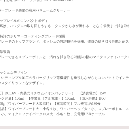
AC【充電用USBケーブル付】 JAN:3165140938693
パーブレード装備の窓用バキュームクリーナー
トップレベルのコンパクトボディ
の全高は、バツグンの取り回しやすさ！タンクから水が流れることなく最後まで拭き取
ュ特許のポリマーコーティングブレード採用
ブレードのトップブランド、ボッシュの特許技術を採用。抜群の拭き取り性能と耐久
標準装備
プレーできるスプレーボトルと、汚れを拭き取る2種類の幅のマイクロファイバーク
リッシュなデザイン
くいディンプル加工のラバーグリップ等機能性を重視しながらもコンパクトでインテ
いスタイリッシュなデザイン。
】DC3.6V（内装式リチウムイオンバッテリー） 【消費電力】15W
ク容量】100ml 【作業量（フル充電）】100mL 【防水性能】IPX4
00g（ワイパーブレード大装着時）【充電時間】フル充電 約180分
属品】ワイパーブレード大・小各１枚、ワイパーヘッド大・小、スプレーボトル、ス
・小、マイクロファイバークロス大・小各１枚、充電用USBケーブル