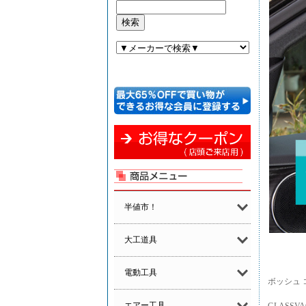
半値市！
大工道具
電動工具
ボッシュ 
エアー工具