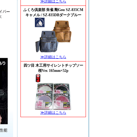
≫詳細はこちら
ふくろ倶楽部 朱雀 剛Gou SZ-835CM
キャメル / SZ-835DBダークブルー
≫詳細はこちら
四ツ目 木工用サイレントチップソー
桜Ver. 165mm×52p
≫詳細はこちら