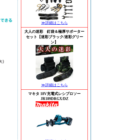
≫詳細はこちら
大人の迷彩 釘袋＆極厚サポーター
セット【迷彩ブラック/迷彩グリー
ン】
≫詳細はこちら
マキタ 18V充電式レシプロソー
JR189DRGX/DZ