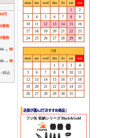
mon
tue
wed
thu
fri
sat
sun
1
2
00円
3
4
5
6
7
8
9
10
11
12
13
14
15
16
別価格
17
18
19
20
21
22
23
別価格
24
25
26
27
28
29
30
00
→
特
1月
mon
tue
wed
thu
fri
sat
sun
00
→
特
1
2
3
4
5
6
7
8
9
10
11
（税込
12
13
14
15
16
17
18
19
20
21
22
23
24
25
26
27
28
29
30
31
フジ矢 収納シリーズ Black&Gold