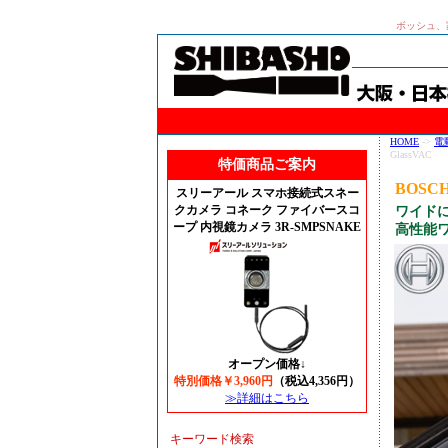
ボッシュ、
HOME
->
電
GlassVAC
特価商品ご案内
BOSC
スリーアール スマホ接続式スネー
クカメラ コネーク ファイバースコ
ワイド
ープ 内視鏡カメラ 3R-SMPSNAKE
高性能
オープン価格↓
特別価格￥3,960円
（税込4,356円）
≫詳細はこちら
キーワード検索