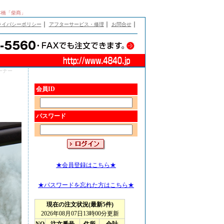
本橋「柴商」
｜
｜
｜
ライバシーポリシー
アフターサービス・修理
お問合せ
ーナー
会員ID
。
パスワード
★会員登録はこちら★
★パスワードを忘れた方はこちら★