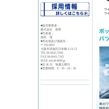
■
販売事業者：
株式会社 柴商
■代表者：
柴田 潔
■所在地及び連絡先：
〒556-0005
大阪市浪速区日本橋 4-14-13
TEL 06-6643-5560
FAX 06-6643-7165
MAIL info＠4840.jp
■定 休 日 毎週土曜日
■営業時間 8：30～18：30