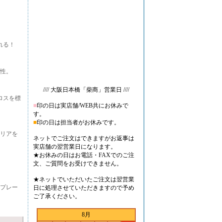
れる！
性。
//// 大阪日本橋「柴商」営業日 ////
ロスを標
■
印の日は実店舗/WEB共にお休みで
す。
■
印の日は担当者がお休みです。
リアを
ネットでご注文はできますがお返事は
実店舗の翌営業日になります。
★お休みの日はお電話・FAXでのご注
文、ご質問をお受けできません。
★ネットでいただいたご注文は翌営業
プレー
日に処理させていただきますので予め
ご了承ください。
8月