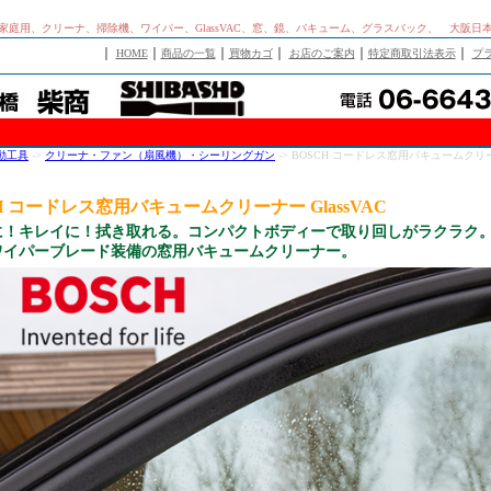
家庭用、クリーナ、掃除機、ワイパー、GlassVAC、窓、鏡、バキューム、グラスバック、 大阪日
｜
｜
｜
｜
｜
｜
HOME
商品の一覧
買物カゴ
お店のご案内
特定商取引法表示
プ
動工具
->
クリーナ・ファン（扇風機）・シーリングガン
-> BOSCH コードレス窓用バキュームクリ
H コードレス窓用バキュームクリーナー GlassVAC
に！キレイに！拭き取れる。コンパクトボディーで取り回しがラクラク
ワイパーブレード装備の窓用バキュームクリーナー。