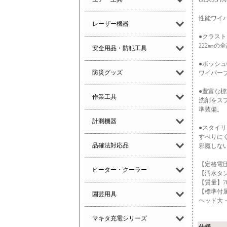
GLASSV
性能ワイ
レーザー機器
●クラス
222㎜
安全用品・防犯工具
●ボッシ
防災グッズ
ワイパー
●豊富な
作業工具
洗剤をス
準装備。
計測機器
●スタイ
すべりに
品確法対応品
邪魔しな
【定格電圧
ヒーター・クーラー
【汚水タン
【質量】7
【標準付
園芸用具
ヘッド大
マキタ充電シリーズ