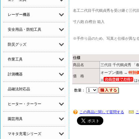
名工二代目千代鶴貞秀を受け継ぐ三代
レーザー機器
寸八鉋 白樫台 箱入
安全用品・防犯工具
※手作り品のため、写真と仕様が異な
防災グッズ
仕様
作業工具
商品名
三代目 千代鶴貞秀 「春
オープン価格 →
特別価
計測機器
価 格
※
は
品確法対応品
数量：
ヒーター・クーラー
この商品に関して質問する
園芸用具
マキタ充電シリーズ