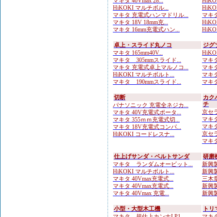
マキタ 40Vmax 28...
HiK
HiKOKI マルチボル...
HiKOK
マキタ 充電式ハンマドリル...
マキタ
マキタ 18V 18mm充...
HiK
マキタ 16mm充電式ハン...
HiKOK
卓上・スライド丸ノコ
ジグ
マキタ 165mm40V...
HiKO
マキタ 305mmスライド...
マキタ
マキタ 充電式卓上マルノコ...
マキタ
HiKOKI マルチボルト...
マキタ
マキタ 190mmスライド...
マキタ
切断
カク
チ
パナソニック 充電全ネジカ...
京セラ
マキタ 40V充電式ポータ...
マキタ
マキタ 355ｍｍ充電式切...
マキタ
マキタ 18V充電式コンパ...
京セラ
HiKOKI コードレスナ...
マキタ
仕上げサンダ・ベルトサンダ
研磨
マキタ ランダムオービット...
新興製
HiKOKI マルチボルト...
新興製
マキタ 40Vmax充電式...
三木章
マキタ 40Vmax充電式...
新興製
マキタ 40Vmax 充電...
新興製
小型・大型木工機
トリ
マキタ 超仕上カンナLP1...
マキタ