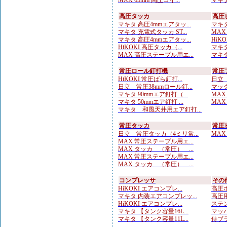
MAX 65mm 高圧コイ...
マキタ
高圧タッカ
高圧
マキタ 高圧4mmエアタッ...
マキタ
マキタ 充電式タッカ ST...
MAX
マキタ 高圧4mmエアタッ...
HiK
HiKOKI 高圧タッカ（...
マキタ
MAX 高圧ステープル用エ...
マキタ
常圧ロール釘打機
常圧
HiKOKI 常圧ばら釘打...
日立 
日立 常圧38mmロール釘...
マック
マキタ 90mmエア釘打（...
MAX
マキタ 50mmエア釘打 ...
MAX
マキタ 和風天井用エア釘打...
常圧タッカ
常圧
日立 常圧タッカ（4ミリ常...
MAX
MAX 常圧ステープル用エ...
MAX タッカ （常圧） ...
MAX 常圧ステープル用エ...
MAX タッカ （常圧） ...
コンプレッサ
その
HiKOKI エアコンプレ...
高圧ホ
マキタ 内装エアコンプレッ...
高圧用
HiKOKI エアコンプレ...
ステン
マキタ 【タンク容量16L...
マッハ
マキタ 【タンク容量11L...
侍ブラ