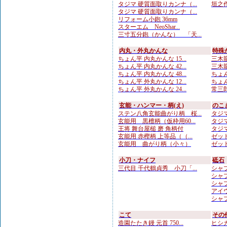
タジマ 硬質面取りカンナ（...
垣之作
タジマ 硬質面取りカンナ（...
リフォーム小鉋 36mm
スターエム NeoShar...
三寸五分鉋（かんな） 「天...
内丸・外丸かんな
特殊
ちょん平 内丸かんな 15...
三木龍
ちょん平 内丸かんな 42...
三木龍 
ちょん平 内丸かんな 48...
ちょん
ちょん平 外丸かんな 12...
ちょん
ちょん平 外丸かんな 24...
常三郎
玄能・ハンマー・柄(え)
のこ
ステン八角玄能曲がり柄 桜...
タジマ
玄能用 黒檀柄（仮枠用60...
タジマ
王将 舞台屋槌 磨 角柄付
タジマ
玄能用 赤樫柄 上等品（（...
ゼット
玄能用 曲がり柄（小々）
ゼット
小刀・ナイフ
砥石
三代目 千代鶴貞秀 小刀「...
シャプト
シャプト
シャプト
アイウ
シャプト
こて
その
造園たたき鏝 元首 750...
ヒシカ