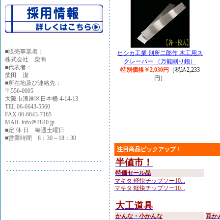
■
販売事業者：
ヒシカ工業 別所二郎作 木工用ス
株式会社 柴商
クレーパー （万能削り鉋）
■代表者：
特別価格￥2,030円
（税込2,233
柴田 潔
円）
■所在地及び連絡先：
〒556-0005
大阪市浪速区日本橋 4-14-13
TEL 06-6643-5560
FAX 06-6643-7165
MAIL info＠4840.jp
■定 休 日 毎週土曜日
■営業時間 8：30～18：30
注目商品ピックアップ！
半値市！
特価セール品
マキタ 軽快チップソー10...
マキタ 軽快チップソー10...
大工道具
かんな・小かんな
豆か