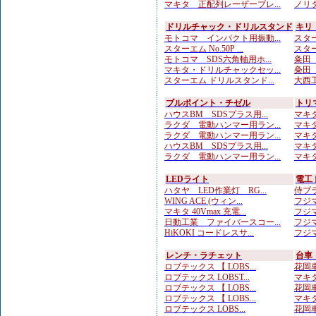
マキタ 正配列レーザーブレ...
ノリタ
ドリルチャック・ドリルスタンド
キリ
モトコマ インパクト用振動...
スターエ
スターエム No.50P ...
スター
モトコマ SDS六角軸用ホ...
粂田（
マキタ・ドリルチャックセッ...
粂田（
スターエム ドリルスタンド...
大西工
ブルポイント・チゼル
トリ
ハウスBM SDSプラス用...
マキタ
ラクダ 電動ハンマー用ラン...
マキタ
ラクダ 電動ハンマー用ラン...
マキタ
ハウスBM SDSプラス用...
マキタ
ラクダ 電動ハンマー用ラン...
マキタ
LEDライト
電工
ハタヤ LED作業灯 RG...
侍ブラ
WING ACE (ウィン...
フジマ
マキタ 40Vmax 充電...
フジマ
日動工業 ファイバースコー...
フジマ
HiKOKI コードレスサ...
フジマ
レンチ・ラチェット
台車
ロブテックス 【 LOBS...
花岡車
ロブテックス LOBST...
マキタ
ロブテックス 【 LOBS...
花岡車
ロブテックス 【 LOBS...
マキタ
ロブテックス LOBS...
花岡車