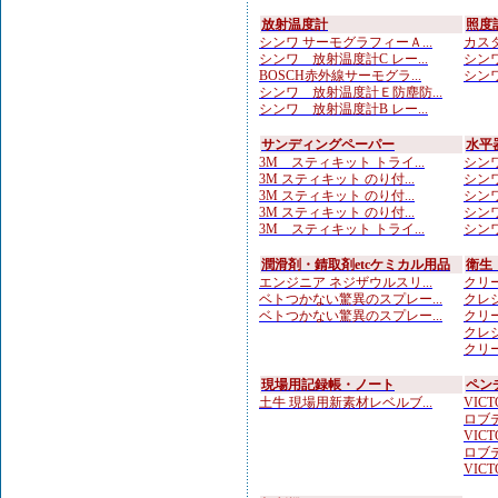
放射温度計
照度
シンワ サーモグラフィーＡ...
カスタ
シンワ 放射温度計C レー...
シンワ
BOSCH赤外線サーモグラ...
シンワ
シンワ 放射温度計Ｅ防塵防...
シンワ 放射温度計B レー...
サンディングペーパー
水平
3M スティキット トライ...
シンワ
3M スティキット のり付...
シンワ
3M スティキット のり付...
シンワ
3M スティキット のり付...
シンワ
3M スティキット トライ...
シンワ
潤滑剤・錆取剤etcケミカル用品
衛生
エンジニア ネジザウルスリ...
クリー
ベトつかない驚異のスプレー...
クレシ
ベトつかない驚異のスプレー...
クリー
クレシ
クリー
現場用記録帳・ノート
ペン
土牛 現場用新素材レベルブ...
VICTO
ロブテ
VICTO
ロブテ
VICTO