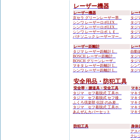
レーザー機器
レーザー機器
レー
京セラ グリーンレーザー墨...
タジマ
シンワ レーザーロボLEX...
タジマ
シンワ レーザーロボLEX...
タジマ
シンワ レーザーロボ ＬＥ...
タジマ
パナソニック レーザーマー...
タジマ
レーザー距離計
レー
タジマ レーザー距離計 L...
自動追
BOSCH レーザー距離計...
タジマ
BOSCH グリーンレーザ...
タジマ
マキタ レーザー距離計 L...
シンワ
シンワ レーザー距離計 L...
タジマ
安全用品・防犯工具
安全帯・腰道具・安全工具
マキ
タジマ セフ着脱式 工具ホ...
マキタ
タジマ セフ着脱式 セフ後...
マキタ
ふくろ倶楽部 伝説 のみ差...
マキタ
タジマ セフ着脱式 工具ホ...
マキタ
あんぜんカバーセット
マキタ
防犯工具
身体
アスベ
クレシ