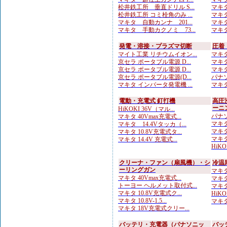
松井鉄工所 垂直ドリル S...
マキタ
松井鉄工所 コミ栓角のみ ...
マキタ
マキタ 自動カンナ 201...
マキタ
マキタ 手動カクノミ 73...
マキタ
発電・溶接・プラズマ切断
圧着
マイト工業 リチウムイオン...
マキタ
京セラ ポータブル電源 D...
マキタ
京セラ ポータブル電源 D...
マキタ
京セラ ポータブル電源(D...
パナソ
マキタ インバータ発電機 ...
マキタ
電動・充電式 釘打機
高圧
ーニ
HiKOKI 36V（マル...
パナソ
マキタ 40Vmax充電式...
マキタ
マキタ 14.4Vタッカ（...
マキタ
マキタ 10.8V充電式タ...
マキタ
マキタ 14.4V 充電式...
HiKO
クリーナ・ファン（扇風機）・シ
冷温
ーリングガン
マキタ 
マキタ 40Vmax充電式...
マキタ
トーヨー ヘルメット取付式...
マキタ 
マキタ 10.8V充電式ク...
HiK
マキタ 10.8V-1.5...
マキタ
マキタ 18V充電式クリー...
バッテリ・充電器（パナソニッ
バッ