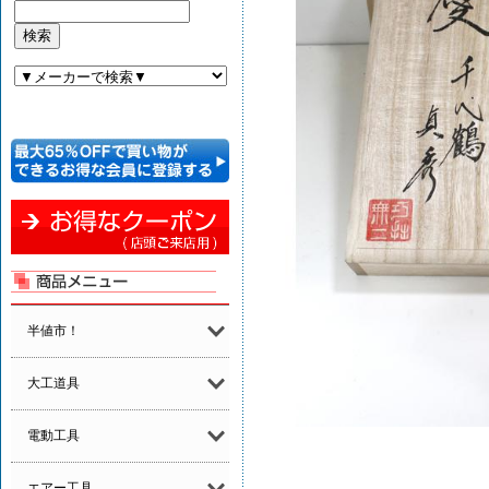
半値市！
大工道具
電動工具
エアー工具