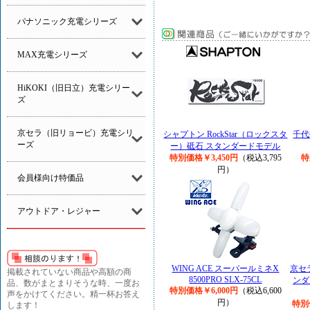
パナソニック充電シリーズ
MAX充電シリーズ
HiKOKI（旧日立）充電シリー
ズ
京セラ（旧リョービ）充電シリ
シャプトン RockStar（ロックスタ
千代
ーズ
ー）砥石 スタンダードモデル
特別価格￥3,450円
（税込3,795
特
円）
会員様向け特価品
アウトドア・レジャー
WING ACE スーパールミネX
京セ
掲載されていない商品や高額の商
8500PRO SLX-75CL
ンダ
品、数がまとまりそうな時、一度お
特別価格￥6,000円
（税込6,600
声をかけてください。精一杯お答え
円）
特別
します！