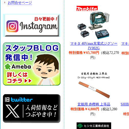
お問合せページ
マキタ 40Vmax充電式ジグソー
マキ
JV002G
特別価格￥65,700円
（税込72,270
特別
円）
玄能用 赤樫柄 上等品
SHI
特別価格￥4,800円
（税込5,280
円）
特別