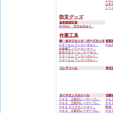
クレシ
山本光学
トーヨ
防災グッズ
放射能測定器
HORIBA 環境放射線モ...
作業工具
鋏・全ネジカッタ・ボードカッタ
鉄筋
スターエム アンカーボルト...
小山刃
佐藤機工 パワーカッター ...
超倍力全ネジカッター(Ｗ３...
スターエム アンカーボルト...
スターエム アンカーボルト...
フレアツール
昇圧
ダイヤモンドホイール
切断
マキタ 正配列レーザーブレ...
マキタ
マキタ 正配列レーザーブレ...
マキタ
マキタ ダイヤモンドホイ...
柳瀬（
マキタ 正配列レーザーブレ...
マキタ