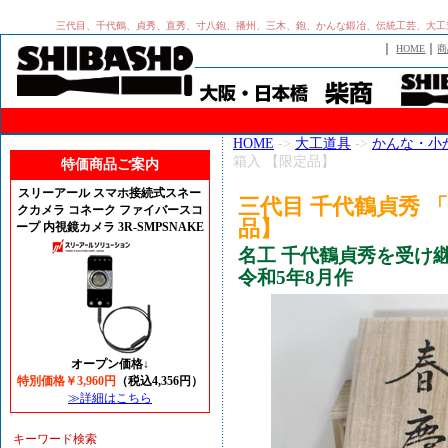
三代目、千代鶴、貞秀、直秀、寸八鉋、播州、三木、鉋、かんな鍛冶、伝統工芸、大工道具、白樫台、木工工
｜
｜
HOME
商
HOME
->
大工道具
->
かんな・小
箱入 【限定品】
特価商品ご案内
スリーアール スマホ接続式スネー
三代目 千代鶴貞秀 「
クカメラ コネーク ファイバースコ
品】
ープ 内視鏡カメラ 3R-SMPSNAKE
名工 千代鶴貞秀を受け
令和5年8月作
オープン価格↓
特別価格￥3,960円
（税込4,356円）
≫詳細はこちら
キーワード検索