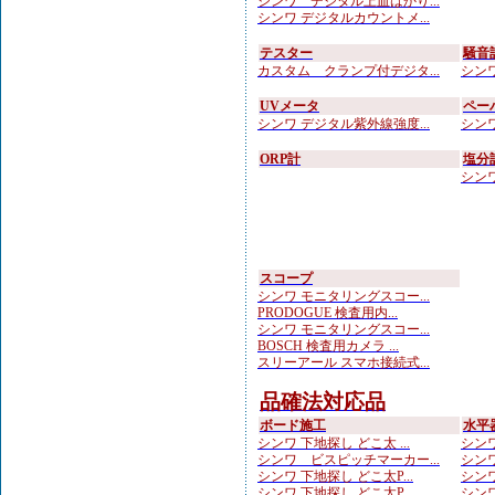
シンワ デジタル上皿はかり...
シンワ デジタルカウントメ...
テスター
騒音
カスタム クランプ付デジタ...
シンワ
UVメータ
ペー
シンワ デジタル紫外線強度...
シンワ
ORP計
塩分
シンワ
スコープ
シンワ モニタリングスコー...
PRODOGUE 検査用内...
シンワ モニタリングスコー...
BOSCH 検査用カメラ ...
スリーアール スマホ接続式...
品確法対応品
ボード施工
水平
シンワ 下地探し どこ太 ...
シンワ
シンワ ビスピッチマーカー...
シンワ
シンワ 下地探し どこ太P...
シンワ
シンワ 下地探し どこ太P...
シンワ