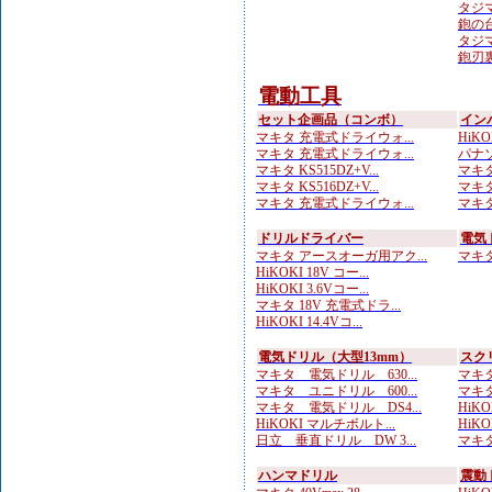
タジマ
鉋の台
タジマ
鉋刃
電動工具
セット企画品（コンボ）
イン
マキタ 充電式ドライウォ...
HiKOK
マキタ 充電式ドライウォ...
パナソ
マキタ KS515DZ+V...
マキタ
マキタ KS516DZ+V...
マキタ
マキタ 充電式ドライウォ...
マキタ
ドリルドライバー
電気
マキタ アースオーガ用アク...
マキタ 
HiKOKI 18V コー...
HiKOKI 3.6Vコー...
マキタ 18V 充電式ドラ...
HiKOKI 14.4Vコ...
電気ドリル（大型13mm）
スク
マキタ 電気ドリル 630...
マキタ
マキタ ユニドリル 600...
マキタ
マキタ 電気ドリル DS4...
HiK
HiKOKI マルチボルト...
HiK
日立 垂直ドリル DW 3...
マキタ
ハンマドリル
震動