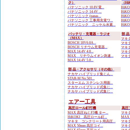
ク）
（Hi
パナソニック 10.8V電...
HiKOK
パナソニック 14.4V ...
HiK
パナソニック (panas...
HiK
パナソニック 工事用充電ワ...
HiKO
パナソニック ニッケル水素...
HiKOK
バッテリ・充電器・ラジオ
部 
（MAX）
マキタ
BOSCH 18V6.0A...
マキタ
BOSCH リチウム充電器...
マキタ 
MAX 14.4V 4.0...
マキタ
MAX リチウムイオン急速...
マキタ
MAX 14.4V 5.0...
部 品・アクセサリ（その他）
ナカヤ ハイブリッド集じん...
STAR-M No.501...
スターエム ステンレス用面...
ナカヤ ハイブリッド式集じ...
ナカヤ ハイブリッド式集じ...
エアー工具
高圧ロール釘打機
高圧
MAX 高圧ねじ打機 ター...
マキタ
HiKOKI 高圧ロール釘...
MAX
マキタ コンクリート用高圧...
マキタ
MAX 50mm 高圧コイ...
マキタ