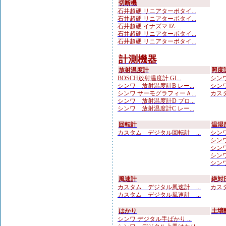
切断機
石井超硬 リニアターボタイ...
石井超硬 リニアターボタイ...
石井超硬 イナズマ IZ-...
石井超硬 リニアターボタイ...
石井超硬 リニアターボタイ...
計測機器
放射温度計
照度
BOSCH放射温度計 GI...
シンワ
シンワ 放射温度計B レー...
シンワ
シンワ サーモグラフィーＡ...
カスタ
シンワ 放射温度計D プロ...
シンワ 放射温度計C レー...
回転計
温湿
カスタム デジタル回転計 ...
シンワ
シンワ
シンワ 
シンワ
シンワ
風速計
絶対
カスタム デジタル風速計 ...
カスタ
カスタム デジタル風速計 ...
はかり
土壌
シンワ デジタル手ばかり ...