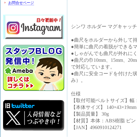
お問合せページ
シンワ ホルダー マグキャッチ式 
●曲尺をホルダーから外して
●簡単に曲尺の着脱ができる
●しゃがんでも曲尺が外れに
●曲尺の巾10mm、15mm、
で対応しています。
●曲尺に安全コードを付けた
み）。
仕様
【取付可能ベルトサイズ】幅：5
【本体サイズ】 140×43×19mm
【製品質量】 30g
【材質】本体：ABS樹脂 ピ
【JAN】4960910124271