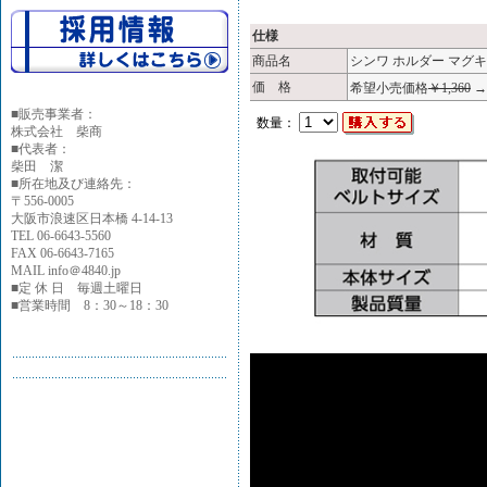
仕様
商品名
シンワ ホルダー マグキャ
価 格
希望小売価格
￥1,360
■
販売事業者：
数量：
株式会社 柴商
■代表者：
柴田 潔
■所在地及び連絡先：
〒556-0005
大阪市浪速区日本橋 4-14-13
TEL 06-6643-5560
FAX 06-6643-7165
MAIL info＠4840.jp
■定 休 日 毎週土曜日
■営業時間 8：30～18：30