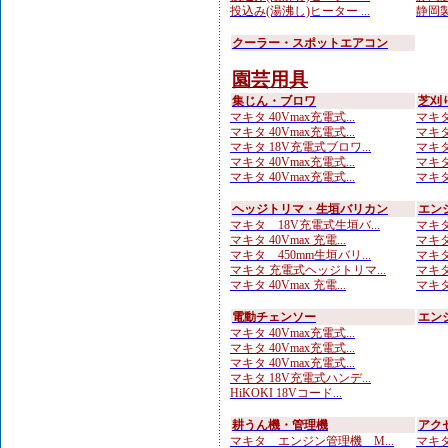
投込み(湯沸し)ヒーター ...
静岡製
クーラー・スポットエアコン
園芸用具
集じん・ブロワ
芝刈
マキタ 40Vmax充電式...
マキタ
マキタ 40Vmax充電式...
マキタ 
マキタ 18V充電式ブロワ...
マキタ
マキタ 40Vmax充電式...
マキタ 
マキタ 40Vmax充電式...
マキタ
ヘッジトリマ・生垣バリカン
エン
マキタ 18V充電式生垣バ...
マキタ
マキタ 40Vmax 充電...
マキタ
マキタ 450mm生垣バリ...
マキタ
マキタ 充電式ヘッジトリマ...
マキタ
マキタ 40Vmax 充電...
マキタ
電動チェンソー
エン
マキタ 40Vmax充電式...
マキタ 40Vmax充電式...
マキタ 40Vmax充電式...
マキタ 18V充電式ハンデ...
HiKOKI 18Vコード...
耕うん機・管理機
アク
マキタ エンジン管理機 M...
マキタ