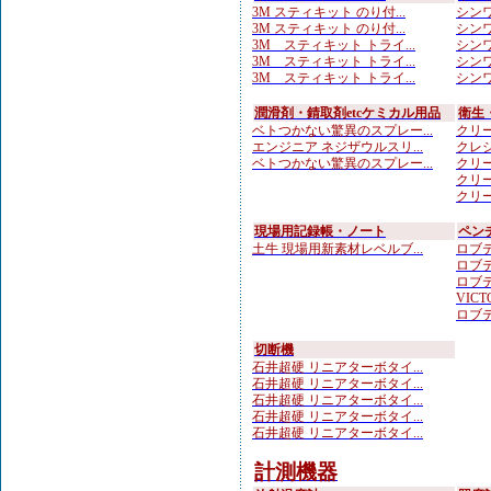
3M スティキット のり付...
シンワ
3M スティキット のり付...
シンワ
3M スティキット トライ...
シンワ
3M スティキット トライ...
シンワ
3M スティキット トライ...
シンワ
潤滑剤・錆取剤etcケミカル用品
衛生
ベトつかない驚異のスプレー...
クリー
エンジニア ネジザウルスリ...
クレシ
ベトつかない驚異のスプレー...
クリー
クリー
クリー
現場用記録帳・ノート
ペン
土牛 現場用新素材レベルブ...
ロブテ
ロブテ
ロブテ
VICTO
ロブテ
切断機
石井超硬 リニアターボタイ...
石井超硬 リニアターボタイ...
石井超硬 リニアターボタイ...
石井超硬 リニアターボタイ...
石井超硬 リニアターボタイ...
計測機器