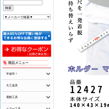
半値市！
大工道具
電動工具
エアー工具