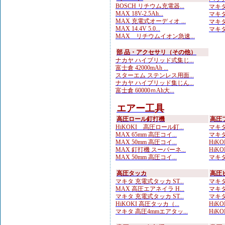
BOSCH リチウム充電器...
マキタ 
MAX 18V-2.5Ah...
マキタ 
MAX 充電式オーディオ ...
マキタ
MAX 14.4V 5.0...
マキタ
MAX リチウムイオン急速...
部 品・アクセサリ（その他）
ナカヤ ハイブリッド式集じ...
富士倉 42000mAh ...
スターエム ステンレス用面...
ナカヤ ハイブリッド集じん...
富士倉 60000ｍAh大...
エアー工具
高圧ロール釘打機
高圧
HiKOKI 高圧ロール釘...
マキタ
MAX 65mm 高圧コイ...
マキタ
MAX 50mm 高圧コイ...
HiKO
MAX 釘打機 スーパーネ...
HiKO
MAX 50mm 高圧コイ...
マキタ
高圧タッカ
高圧
マキタ 充電式タッカ ST...
マキタ
MAX 高圧エアネイラ H...
マキタ
マキタ 充電式タッカ ST...
マキタ
HiKOKI 高圧タッカ（...
HiKO
マキタ 高圧4mmエアタッ...
HiKO