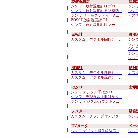
放射温度計
照度
シンワ 放射温度計D プロ...
シンワ
シンワ 放射温度計Ｅ防塵防...
シンワ
シンワ サーモグラフィーＡ...
カスタ
BOSCH放射温度計 GI...
シンワ 放射温度計C レー...
回転計
温湿
カスタム デジタル回転計 ...
シンワ
シンワ
シンワ
シンワ 
シンワ
風速計
絶対
カスタム デジタル風速計 ...
カスタ
カスタム デジタル風速計 ...
はかり
土壌
シンワ デジタル手ばかり ...
シンワ デジタル上皿はかり...
シンワ デジタルカウントメ...
テスター
騒音
カスタム クランプ付デジタ...
シンワ
UVメータ
ペー
シンワ デジタル紫外線強度...
シンワ