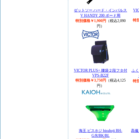
ゼットソー ハード・インパルス
VI
V HANDY 200 ボード用
特別
特別価格￥1,900円
（税込2,090
円）
VICTOR PLUS+ 腰袋２段フタ付
ふく
VPS-B22F
特別価格￥3,750円
（税込4,125
特別
円）
海王 ビスホジ bisuhoji BH-
高儀
G/R/BK/BL