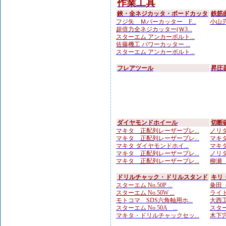
作業工具
鋏・全ネジカッタ・ボードカッタ
鉄筋
フジ矢 Ｍバーカッター F...
小山刃
超倍力全ネジカッター(Ｗ3...
スターエム アンカーボルト...
佐藤機工 パワーカッター ...
スターエム アンカーボルト...
フレアツール
昇圧
ダイヤモンドホイール
切断
マキタ 正配列レーザーブレ...
ノリタ
マキタ 正配列レーザーブレ...
マキタ
マキタ ダイヤモンドホイ...
マキタ
マキタ 正配列レーザーブレ...
ノリタ
マキタ 正配列レーザーブレ...
柳瀬（
ドリルチャック・ドリルスタンド
キリ
スターエム No.50P ...
粂田（
スターエム No.50W ...
ライト
モトコマ SDS六角軸用ホ...
大西工
スターエム No.50A ...
スターエ
マキタ・ドリルチャックセッ...
木下穴