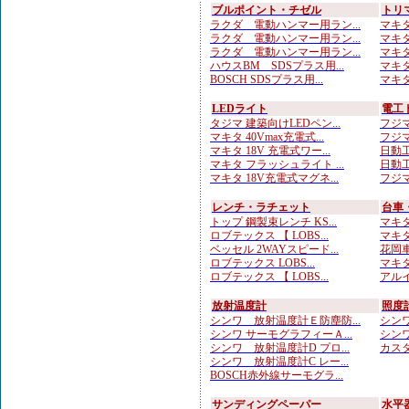
ブルポイント・チゼル
トリ
ラクダ 電動ハンマー用ラン...
マキタ
ラクダ 電動ハンマー用ラン...
マキタ
ラクダ 電動ハンマー用ラン...
マキタ
ハウスBM SDSプラス用...
マキタ
BOSCH SDSプラス用...
マキタ
LEDライト
電工
タジマ 建築向けLEDペン...
フジマ
マキタ 40Vmax充電式...
フジマ
マキタ 18V 充電式ワー...
日動工
マキタ フラッシュライト ...
日動工
マキタ 18V充電式マグネ...
フジマ
レンチ・ラチェット
台車
トップ 鋼製束レンチ KS...
マキタ
ロブテックス 【 LOBS...
マキタ
ベッセル 2WAYスピード...
花岡車
ロブテックス LOBS...
マキタ
ロブテックス 【 LOBS...
アルイ
放射温度計
照度
シンワ 放射温度計Ｅ防塵防...
シンワ
シンワ サーモグラフィーＡ...
シンワ
シンワ 放射温度計D プロ...
カスタ
シンワ 放射温度計C レー...
BOSCH赤外線サーモグラ...
サンディングペーパー
水平