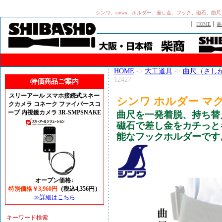
シンワ、sinwa、ホルダー、差し金、フック、磁石、
｜
｜
HOME
商
HOME
->
大工道具
->
曲尺（さし
12427
特価商品ご案内
スリーアール スマホ接続式スネー
シンワ ホルダー マグ
クカメラ コネーク ファイバースコ
ープ 内視鏡カメラ 3R-SMPSNAKE
曲尺を一発着脱、持ち替
磁石で差し金をカチっと
能なフックホルダーです
オープン価格↓
特別価格￥3,960円
（税込4,356円）
≫詳細はこちら
キーワード検索