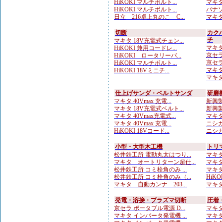
HiKOKI マルチボルト...
マキタ 
HiKOKI マルチボルト...
パナソ
日立 216卓上丸のこ C...
マキタ
切断
カク
チ
マキタ 18V充電式チェン...
マキタ
HiKOKI 兼用コードレ...
京セラ
HiKOKI ロータリーバ...
京セラ
HiKOKI マルチボルト...
マキタ 
HiKOKI 18Vミニチ...
マキタ
仕上げサンダ・ベルトサンダ
研磨
マキタ 40Vmax 充電...
新興製
マキタ 18V充電式ベルト...
新興製
マキタ 40Vmax充電式...
マキタ
マキタ 40Vmax 充電...
ニシガ
HiKOKI 18Vコード...
ニシガ
小型・大型木工機
トリ
松井鉄工所 電動丸太はつり...
マキタ
マキタ オートリターン超仕...
マキタ 
松井鉄工所 コミ栓角のみ ...
マキタ 
松井鉄工所 コミ栓角のみ（...
HiKO
マキタ 自動カンナ 203...
マキタ 
発電・溶接・プラズマ切断
圧着
京セラ ポータブル電源 D...
マキタ
マキタ インバータ発電機 ...
マキタ