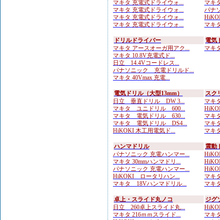
マキタ 充電式ドライウォ...
マキタ
マキタ 充電式ドライウォ...
パナソ
マキタ 充電式ドライウォ...
HiKOK
マキタ 充電式ドライウォ...
マキタ 
ドリルドライバー
電気
マキタ アースオーガ用アク...
マキタ 
マキタ 10.8V充電式ド...
日立 14.4Vコードレス...
パナソニック 充電ドリルド...
マキタ 40Vmax 充電...
電気ドリル（大型13mm）
スク
日立 垂直ドリル DW 3...
マキタ
マキタ ユニドリル 600...
HiKO
マキタ 電気ドリル 630...
マキタ
マキタ 電気ドリル DS4...
マキタ
HiKOKI 木工用電気ド...
マキタ
ハンマドリル
震動
パナソニック 充電ハンマー...
HiKO
マキタ 30mmハンマドリ...
HiKOK
パナソニック 充電ハンマー...
HiKO
HiKOKI ロータリハン...
マキタ
マキタ 18Vハンマドリル...
マキタ
卓上・スライド丸ノコ
ジグ
日立 260卓上スライド丸...
HiKO
マキタ 216ｍｍスライド...
マキタ 