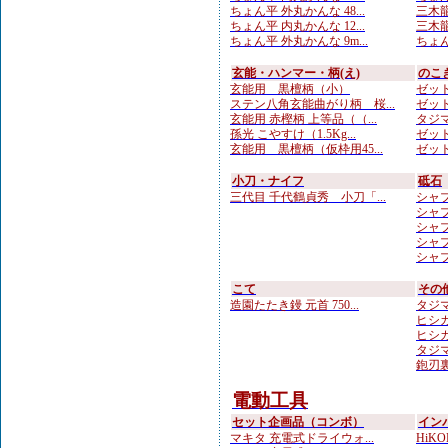
ちょん平 外丸かんな 48...
三木龍
ちょん平 内丸かんな 12...
三木龍
ちょん平 外丸かんな 9m...
ちょん
玄能・ハンマー・柄(え)
のこ
玄能用 黒檀柄（小）
ゼット
ステン八角玄能曲がり柄 桜...
ゼット
玄能用 赤樫柄 上等品（（...
タジマ
孫光 こやすけ（1.5Kg...
ゼット
玄能用 黒檀柄（仮枠用45...
ゼット
小刀・ナイフ
砥石
三代目 千代鶴貞秀 小刀「...
シャプト
シャプト
シャプト
シャプト
シャプト
こて
その
造園たたき鏝 元首 750...
タジマ
ヒシカ
ヒシカ
タジマ
鉋刃
電動工具
セット企画品（コンボ）
イン
マキタ 充電式ドライウォ...
HiKOK