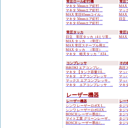
常圧ロール釘打機
常圧
マキタ 50mmエア釘打 ...
MAX
マキタ 50mmエア釘打 ...
マック
MAX 常圧65mmコイル...
MAX
マキタ 50mmエア釘打 ...
日立 
マキタ 65mmエア釘打 ...
常圧タッカ
常圧
日立 常圧タッカ（4ミリ常...
MAX
MAX タッカ （常圧） ...
MAX 常圧ステープル用エ...
MAX タッカ （常圧） ...
マキタ 軽天タッカ「AT4...
コンプレッサ
その
HiKOKI エアコンプレ...
高圧ス
マキタ 【タンク容量11L...
マッハ
マキタ エアコンプレッサ ...
マッハ
マックス エアコンプレッサ...
マッハ
マキタ エアコンプレッサ ...
マキタ
レーザー機器
レーザー機器
レー
シンワ レーザーロボX L...
タジマ
シンワ レーザーロボLEX...
タジマ
BOSCH レーザー墨出し...
タジマ
マイト工業 グリーンレーザ...
タジマ
BOSCH レーザー墨出し...
タジマ