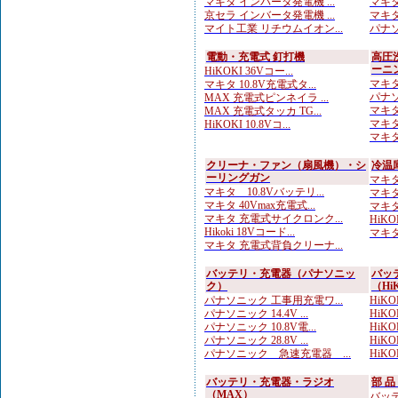
マキタ インバータ発電機 ...
マキタ
京セラ インバータ発電機 ...
マキタ
マイト工業 リチウムイオン...
パナソニ
電動・充電式 釘打機
高圧
ーニ
HiKOKI 36Vコー...
マキタ
マキタ 10.8V充電式タ...
パナソ
MAX 充電式ピンネイラ ...
マキタ
MAX 充電式タッカ TG...
マキタ
HiKOKI 10.8Vコ...
マキタ
クリーナ・ファン（扇風機）・シ
冷温
ーリングガン
マキタ 
マキタ 10.8Vバッテリ...
マキタ 
マキタ 40Vmax充電式...
マキタ 
マキタ 充電式サイクロンク...
HiKO
Hikoki 18Vコード...
マキタ 
マキタ 充電式背負クリーナ...
バッテリ・充電器（パナソニッ
バッ
ク）
（Hi
パナソニック 工事用充電ワ...
HiKO
パナソニック 14.4V ...
HiKOK
パナソニック 10.8V電...
HiKO
パナソニック 28.8V ...
HiKOK
パナソニック 急速充電器 ...
HiKO
バッテリ・充電器・ラジオ
部 
（MAX）
バッテ