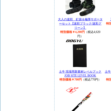
大人の迷彩 釘袋＆極厚サポータ
ーセット【迷彩ブラック/迷彩グ
特別
リーン】
特別価格￥4,200円
（税込4,620
円）
土牛 現場用新素材レベルブック
土牛
JOB SITE LEVEL BOOK
特別価格￥700円
（税込770円）
特別