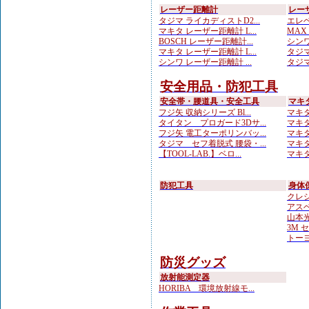
レーザー距離計
レー
タジマ ライカディストD2...
エレベ
マキタ レーザー距離計 L...
MAX
BOSCH レーザー距離計...
シンワ
マキタ レーザー距離計 L...
タジマ
シンワ レーザー距離計 ...
タジマ
安全用品・防犯工具
安全帯・腰道具・安全工具
マキ
フジ矢 収納シリーズ Bl...
マキタ
タイタン プロガード3Dサ...
マキタ
フジ矢 電工ターポリンバッ...
マキタ
タジマ セフ着脱式 腰袋・...
マキタ
【TOOL-LAB.】ベロ...
マキタ
防犯工具
身体
クレシ
アスベ
山本光学
3M 
トーヨ
防災グッズ
放射能測定器
HORIBA 環境放射線モ...