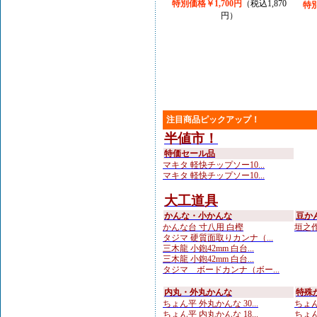
特別価格￥1,700円
（税込1,870
特別
円）
注目商品ピックアップ！
半値市！
特価セール品
マキタ 軽快チップソー10...
マキタ 軽快チップソー10...
大工道具
かんな・小かんな
豆か
かんな台 寸八用 白樫
垣之作 
タジマ 硬質面取りカンナ（...
三木龍 小鉋42mm 白台...
三木龍 小鉋42mm 白台...
タジマ ボードカンナ（ボー...
内丸・外丸かんな
特殊
ちょん平 外丸かんな 30...
ちょん
ちょん平 内丸かんな 18...
ちょん