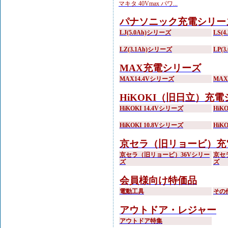
マキタ 40Vmax パワ...
パナソニック充電シリー
LJ(5.0Ah)シリーズ
LS(
LZ(3.1Ah)シリーズ
LP(
MAX充電シリーズ
MAX14.4Vシリーズ
MA
HiKOKI（旧日立）充
HiKOKI 14.4Vシリーズ
HiK
HiKOKI 10.8Vシリーズ
HiK
京セラ（旧リョービ）充
京セラ（旧リョービ）36Vシリー
京セ
ズ
ズ
会員様向け特価品
電動工具
その
アウトドア・レジャー
アウトドア特集