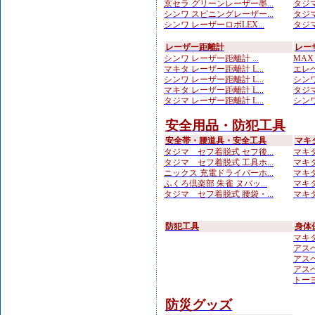
京セラ グリーンレーザー墨...
タジマ
シンワ スピニングレーザー...
タジマ
シンワ レーザーロボLEX...
タジマ
レーザー距離計
レー
シンワ レーザー距離計 ...
MAX
マキタ レーザー距離計 L...
エレベ
シンワ レーザー距離計 L...
シンワ
マキタ レーザー距離計 L...
タジマ
タジマ レーザー距離計 L...
シンワ
安全用品・防犯工具
安全帯・腰道具・安全工具
マキ
タジマ セフ着脱式 セフ後...
マキタ
タジマ セフ着脱式 工具ホ...
マキタ
ニックス 充電ドライバーホ...
マキタ
ふくろ倶楽部 朱雀 ヌバッ...
マキタ
タジマ セフ着脱式 腰袋・...
マキタ
防犯工具
身体
マキ
アスベ
アスベ
アスベ
トーヨ
防災グッズ