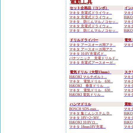
電動工具
セット企画品（コンボ）
イン
マキタ 充電式ドライウォ...
マキタ 
マキタ 充電式ドライウォ...
HiKOK
マキタ 防じんマルノコセッ...
マキタ
マキタ 充電式ドライウォ...
マキタ
マキタ 防じんマルノコセッ...
HiKOK
ドリルドライバー
電気
マキタ アースオーガ用アク...
マキタ 
マキタ アースオーガ用アク...
マキタ 10.8V充電式ド...
パナソニック 充電ドリルド...
マキタ 充電式アースオーガ...
電気ドリル（大型13mm）
スク
HiKOKI マルチボルト...
マキタ
マキタ 電気ドリル 630...
マキタ
HiKOKI 垂直ドリル ...
マキタ
マキタ 電気ドリル 630...
マキタ
HiKOKI 電気ドリル ...
マキタ
ハンマドリル
震動
BOSCH SDS-max...
マキタ
マキタ 集じんシステム D...
HiKOK
マキタ 18V×2=36V...
マキタ
HiKOKI 10.8Vロ...
HiK
マキタ 18mm18V充電...
マキタ