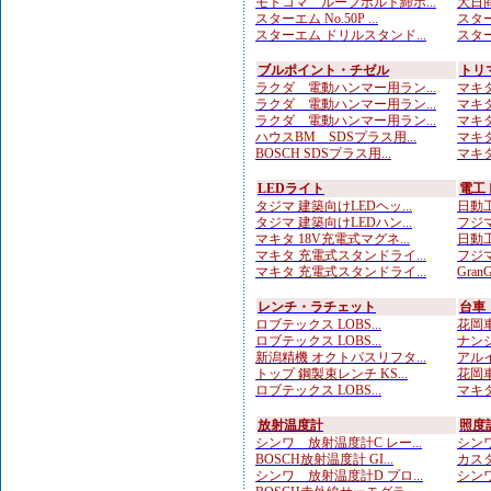
モトコマ ルーフボルト締ホ...
大日商
スターエム No.50P ...
スター
スターエム ドリルスタンド...
スター
ブルポイント・チゼル
トリ
ラクダ 電動ハンマー用ラン...
マキタ
ラクダ 電動ハンマー用ラン...
マキタ
ラクダ 電動ハンマー用ラン...
マキタ
ハウスBM SDSプラス用...
マキタ
BOSCH SDSプラス用...
マキタ
LEDライト
電工
タジマ 建築向けLEDヘッ...
日動工
タジマ 建築向けLEDハン...
フジマ
マキタ 18V充電式マグネ...
日動工
マキタ 充電式スタンドライ...
フジマ
マキタ 充電式スタンドライ...
Gran
レンチ・ラチェット
台車
ロブテックス LOBS...
花岡車
ロブテックス LOBS...
ナンシ
新潟精機 オクトパスリフタ...
アルイ
トップ 鋼製束レンチ KS...
花岡車
ロブテックス LOBS...
マキタ
放射温度計
照度
シンワ 放射温度計C レー...
シンワ
BOSCH放射温度計 GI...
カスタ
シンワ 放射温度計D プロ...
シンワ