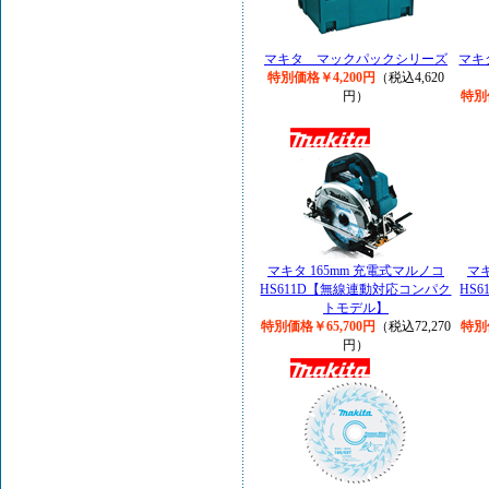
マキタ マックパックシリーズ
マキタ
特別価格￥4,200円
（税込4,620
円）
特別
マキタ 165mm 充電式マルノコ
マキ
HS611D【無線連動対応コンパク
HS
トモデル】
特別価格￥65,700円
（税込72,270
特別
円）