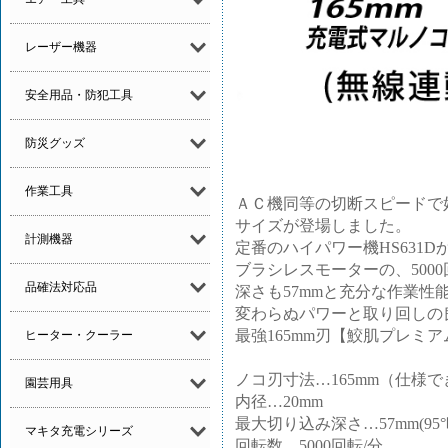
レーザー機器
安全用品・防犯工具
防災グッズ
作業工具
ＡＣ機同等の切断スピードで
サイズが登場しました。
計測機器
定番のハイパワー機HS631
ブラシレスモーターの、500
品確法対応品
深さも57mmと充分な作業性
変わらぬパワーと取り回しの
最強165mm刃【鮫肌プレミ
ヒーター・クーラー
ノコ刃寸法…165mm（仕様でき
園芸用具
内径…20mm
最大切り込み深さ…57mm(95°時)/
マキタ充電シリーズ
回転数…5000回転/分