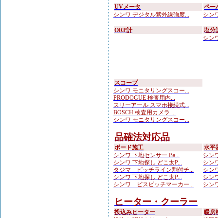
UVメータ
ペー
シンワ デジタル紫外線強度...
シンワ
ORP計
塩分
シンワ
スコープ
シンワ モニタリングスコー...
PRODOGUE 検査用内...
スリーアール スマホ接続式...
BOSCH 検査用カメラ ...
シンワ モニタリングスコー...
品確法対応品
ボード施工
水平
シンワ 下地センサー Ba...
シンワ
シンワ 下地探し どこ太P...
シンワ
タジマ ピッチライン割付チ...
シンワ
シンワ 下地探し どこ太P...
シンワ
シンワ ビスピッチマーカー...
シンワ
ヒーター・クーラー
投込みヒーター
暖房