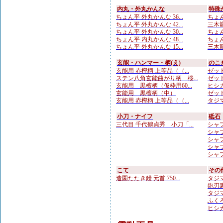
内丸・外丸かんな
特殊
ちょん平 外丸かんな 36...
ちょん
ちょん平 外丸かんな 42...
三木龍
ちょん平 外丸かんな 30...
ちょん
ちょん平 内丸かんな 48...
ちょん
ちょん平 外丸かんな 15...
三木龍
玄能・ハンマー・柄(え)
のこ
玄能用 赤樫柄 上等品（（...
ゼット
ステン八角玄能曲がり柄 桜...
ゼット
玄能用 黒檀柄（仮枠用60...
ヒシカ
玄能用 黒檀柄（中）
ゼット
玄能用 赤樫柄 上等品（（...
タジマ
小刀・ナイフ
砥石
三代目 千代鶴貞秀 小刀「...
シャプト
シャプト
シャプ
シャプト
シャプト
こて
その
造園たたき鏝 元首 750...
タジマ
鉋刃
タジマ
ふくろ
ヒシカ