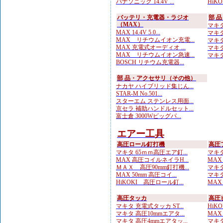
パナソニック 14.4V ...
HiKOK
バッテリ・充電器・ラジオ
部 
（MAX）
マキタ
MAX 14.4V 5.0...
マキタ
MAX リチウムイオン充電...
マキタ
MAX 充電式オーディオ ...
マキタ
MAX リチウムイオン急速...
マキタ
BOSCH リチウム充電器...
部 品・アクセサリ（その他）
ナカヤ ハイブリッド集じん...
STAR-M No.501...
スターエム ステンレス用面...
京セラ 補助ハンドルセット...
富士倉 3000Wビッグパ...
エアー工具
高圧ロール釘打機
高圧
マキタ 65ｍｍ高圧エア釘...
マキタ
MAX 高圧コイルネイラH...
MAX
ＭＡＸ 高圧90mm釘打機...
マキタ
MAX 50mm 高圧コイ...
マキタ
HiKOKI 高圧ロール釘...
MAX
高圧タッカ
高圧
マキタ 充電式タッカ ST...
HiK
マキタ 高圧10mmエアタ...
MAX
マキタ 高圧4mmエアタッ...
マキタ