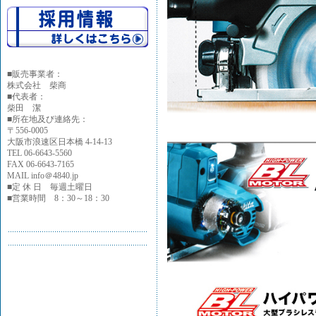
■
販売事業者：
株式会社 柴商
■代表者：
柴田 潔
■所在地及び連絡先：
〒556-0005
大阪市浪速区日本橋 4-14-13
TEL 06-6643-5560
FAX 06-6643-7165
MAIL info＠4840.jp
■定 休 日 毎週土曜日
■営業時間 8：30～18：30