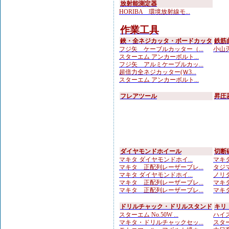
放射能測定器
HORIBA 環境放射線モ...
作業工具
鋏・全ネジカッタ・ボードカッタ
鉄筋
フジ矢 ケーブルカッター（...
小山刃
スターエム アンカーボルト...
フジ矢 アルミケーブルカッ...
超倍力全ネジカッター(Ｗ3...
スターエム アンカーボルト...
フレアツール
昇圧
ダイヤモンドホイール
切断
マキタ ダイヤモンドホイ...
マキタ
マキタ 正配列レーザーブレ...
タジマ
マキタ ダイヤモンドホイ...
ノリタ
マキタ 正配列レーザーブレ...
マキタ
マキタ 正配列レーザーブレ...
マキタ
ドリルチャック・ドリルスタンド
キリ
スターエム No.50W ...
ハイス
マキタ・ドリルチャックセッ...
スター