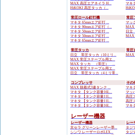
MAX 高圧エアネイラ H...
マキタ
HiKOKI 高圧タッカ（...
HiK
常圧ロール釘打機
常圧
マキタ 65mmエア釘打 ...
マック
マキタ 90mmエア釘打（...
MAX
マキタ 50mmエア釘打 ...
日立 
マキタ 50mmエア釘打 ...
MAX
マキタ 65mmエア釘打 ...
常圧タッカ
常圧
日立 常圧タッカ（10ミリ...
MAX
MAX 常圧ステープル用エ...
MAX タッカ （常圧） ...
MAX 常圧ステープル用エ...
日立 常圧タッカ（4ミリ常...
コンプレッサ
その
MAX 脱着式3連タンク ...
マキタ
マキタ 【タンク容量16L...
マッハ
マキタ 【タンク容量11L...
高圧ス
マキタ 【タンク容量11L...
高圧ス
マキタ 【タンク容量16L...
マキタ
レーザー機器
レーザー機器
レー
京セラ グリーンレーザー墨...
タジマ
シンワ レーザーロボLEX...
タジマ