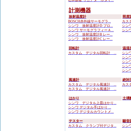
石井超硬 リニアターボタイ...
計測機器
放射温度計
照度
BOSCH赤外線サーモグラ...
カスタ
シンワ 放射温度計D プロ...
シンワ
シンワ サーモグラフィーＡ...
シンワ
シンワ 放射温度計B レー...
シンワ 放射温度計C レー...
回転計
温湿
カスタム デジタル回転計 ...
シンワ
シンワ
シンワ
シンワ
シンワ
風速計
絶対
カスタム デジタル風速計 ...
カスタ
カスタム デジタル風速計 ...
はかり
土壌
シンワ デジタル上皿はかり...
シンワ デジタル手ばかり ...
シンワ デジタルカウントメ...
テスター
騒音
カスタム クランプ付デジタ...
シンワ