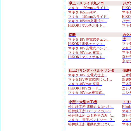
卓上・スライド丸ノコ
ジグ
マキタ 190mmスライド...
HiKO
マキタ 165mm40V...
マキタ
マキタ 165mmスライド...
HiKO
マキタ 165mm充電式ス...
パナソ
HiKOKI マルチボルト...
マキタ
切断
カク
チ
マキタ 18V充電式チェン...
マキタ
HiKOKI 電気チェンソ...
マキタ
マキタ 18V充電式ハンデ...
マキタ
マキタ 40Vmax 充電...
京セラ
HiKOKI マルチボルト...
京セラ
仕上げサンダ・ベルトサンダ
研磨
マキタ 18V 充電式仕上...
三木章
マキタ18V充電式防じんミ...
新興製
マキタ 40Vmax 充電...
三木章
HiKOKI 18Vコード...
ニシガ
マキタ 40Vmax充電式...
ニシガ
小型・大型木工機
トリ
松井鉄工所 電動丸太はつり...
Hiko
松井鉄工所 バーティカル３
マキタ
松井鉄工所 コミ栓角のみ（...
京セラ
マキタ 電子バンドソー 2...
マキタ
松井鉄工所 電動丸太はつり...
マキタ