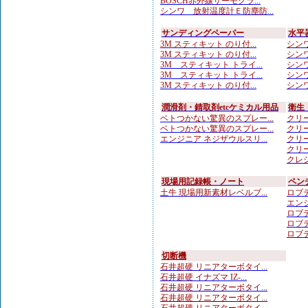
BOSCH赤外線サーモグラ...
シンワ 放射温度計Ｅ防塵防...
サンディングペーパー
水平
3M スティキット のり付...
シンワ
3M スティキット のり付...
シンワ
3M スティキット トライ...
シンワ
3M スティキット トライ...
シンワ
3M スティキット のり付...
シンワ
潤滑剤・錆取剤etcケミカル用品
衛生
ベトつかない驚異のスプレー...
クリー
ベトつかない驚異のスプレー...
クリー
エンジニア ネジザウルスリ...
クリー
クリー
クレシ
現場用記録帳・ノート
ペン
土牛 現場用新素材レベルブ...
ロブテ
エンジ
ロブテ
ロブテ
ロブテ
切断機
石井超硬 リニアターボタイ...
石井超硬 イナズマ IZ-...
石井超硬 リニアターボタイ...
石井超硬 リニアターボタイ...