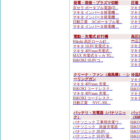
発電・溶接・プラズマ切断
圧着
京セラ ポータブル電源(D...
マキタ
マキタ インバータ発電機 ...
マキタ
マキタ インバータ発電機 ...
マキタ
日動工業 ACポータブル電...
マキタ
マキタ インバータ発電機 ...
パナソ
電動・充電式 釘打機
高圧
ーニ
Hikoki 高圧ロール釘...
マキタ
マキタ 10.8V充電式タ...
マキタ
マキタ 40Vmax充電式...
マキタ
MAX 充電式タッカ TG...
マキタ
HiKOKI 10.8Vコ...
マキタ
クリーナ・ファン（扇風機）・シ
冷温
ーリングガン
マキタ
マキタ 40Vmax 充電...
マキタ
HiKOKI コードレスク...
HiK
マキタ 40Vmax 充電...
マキタ
HiKOKI コードレスク...
マキタ
日動工業 NVC-30L...
バッテリ・充電器（パナソニッ
バッ
ク）
（Hi
パナソニック 工事用充電ワ...
HiKOK
パナソニック 急速充電器 ...
HiKO
パナソニック 28.8V ...
HiKO
パナソニック 10.8V電...
HiK