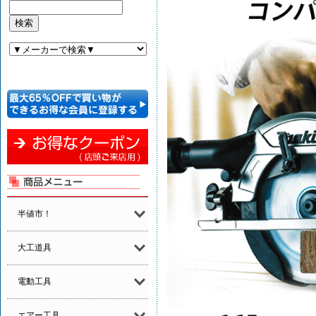
半値市！
大工道具
電動工具
エアー工具