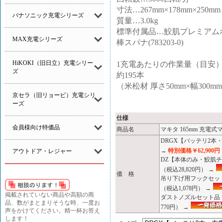
寸法…267mm×178mm×250mm
パナソニック充電シリーズ
質量…3.0kg
標準付属品…鮫肌プレミアムホ
MAX充電シリーズ
棒スパナ(783203-0)
HiKOKI（旧日立）充電シリー
1充電あたりの作業量（目安
ズ
約195本
（米松材 厚さ50mm×幅300m
京セラ（旧リョービ）充電シリ
ーズ
仕様
会員様向け特価品
商品名
マキタ 165mm 充電
DRGX【バッテリ2
→
特別価格￥62,900円
アウトドア・レジャー
DZ【本体のみ・鮫肌
（税込28,820円） →
価 格
吊り下げ用フックセット品
（税込1,078円） →
掲載されていない商品や高額の商
ダストノズルセット品【1
品、数がまとまりそうな時、一度お
770円） →
声をかけてください。精一杯お答え
します！