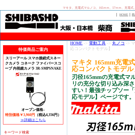
マキタ、充電式マルノコ、165ｍｍ、57ｍｍ、充電式、HS6
｜
｜
HOME
商
HOME
->
電動工具
->
丸ノコ
-> 
応コンパクトモデル】
特価商品ご案内
スリーアール スマホ接続式スネー
マキタ 165mm充電
クカメラ コネーク ファイバースコ
応コンパクトモデル
ープ 内視鏡カメラ 3R-SMPSNAKE
刃径165mmの充電式マ
リの充分な切り込み深さ
すい！最強チップソー「
応モデル】ページです。
オープン価格↓
特別価格￥3,960円
（税込4,356円）
≫詳細はこちら
キーワード検索