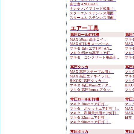
富士倉 42000mAh ...
ナカヤ ハイブリッド式集じ...
スターエム ステンレス用面...
スターエム ステンレス用面...
エアー工具
高圧ロール釘打機
高圧
MAX 50mm 高圧コイ...
マキタ
MAX 釘打機 スーパーネ...
MAX
マキタ 高圧エア釘打 AN...
マキタ
マキタ 65ｍｍ高圧エア釘...
マキタ
マキタ コンクリート用高圧...
マキタ
高圧タッカ
高圧
MAX 高圧ステープル用エ...
マキタ
MAX 高圧エアネイラ H...
マキタ
HiKOKI 高圧タッカ（...
マキタ
マキタ 高圧10mmエアタ...
HiK
マキタ 高圧4mmエアタッ...
マキタ
常圧ロール釘打機
常圧
マキタ 50mmエア釘打 ...
マック
マキタ ポケットエア釘打（...
MAX
マキタ 和風天井用エア釘打...
MAX
マキタ 32mmエア釘打 ...
日立 
マキタ 90mmエア釘打（...
常圧タッカ
常圧