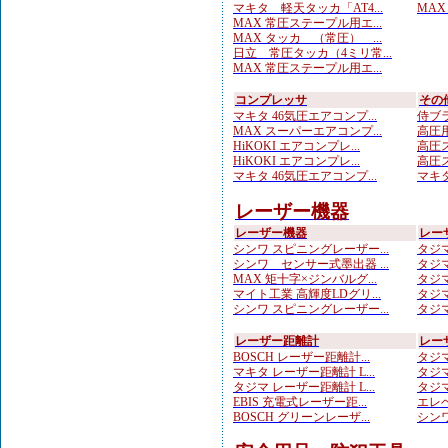
マキタ 軽天タッカ「AT4...
MAX
MAX 常圧ステープル用エ...
MAX タッカ （常圧） ...
日立 常圧タッカ（4ミリ常...
MAX 常圧ステープル用エ...
コンプレッサ
その
マキタ 46気圧エアコンプ...
侍ブラ
MAX スーパーエアコンプ...
高圧用
HiKOKI エアコンプレ...
高圧ス
HiKOKI エアコンプレ...
高圧ス
マキタ 46気圧エアコンプ...
マキタ
レーザー機器
レーザー機器
レー
シンワ スピニングレーザー...
タジマ
シンワ センサー式墨出器 ...
タジマ
MAX 矩十字×ジンバルグ...
タジマ
マイト工業 高輝度LDグリ...
タジマ
シンワ スピニングレーザー...
タジマ
レーザー距離計
レー
BOSCH レーザー距離計...
タジマ
マキタ レーザー距離計 L...
タジマ
タジマ レーザー距離計 L...
タジマ
EBIS 充電式レーザー距...
エレベ
BOSCH グリーンレーザ...
シンワ