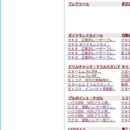
フレアツール
昇圧
ダイヤモンドホイール
切断
マキタ 正配列レーザーブレ...
マキタ
マキタ ダイヤモンドホイ...
マキタ
マキタ 正配列レーザーブレ...
マキタ
マキタ 正配列レーザーブレ...
富士製
マキタ 正配列レーザーブレ...
マキタ
ドリルチャック・ドリルスタンド
キリ
スターエム No.50W ...
スター
スターエム No.50P ...
大西工
モトコマ SDS六角軸用ホ...
大日商
スターエム ドリルスタンド...
粂田（
モトコマ インパクト用振動...
スター
ブルポイント・チゼル
トリ
ハウスBM SDSプラス用...
マキタ
ラクダ 電動ハンマー用ラン...
マキタ
ハウスBM SDSプラス用...
マキタ
ハウスBM SDSプラス用...
マキタ
ラクダ 電動ハンマー用ラン...
マキタ
LEDライト
電工