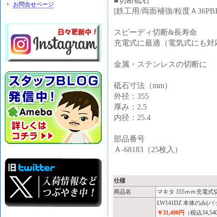
■切断砥石
お問合せページ
[鉄工用/両面補強/粒度Ａ36PB
スピーディ切断&長寿命
充電式に最適（電気式にも対
金属・ステンレスの切断に
砥石寸法（mm）
外径：355
厚み：2.5
内径：25.4
部品番号
Ａ-68183（25枚入）
仕様
商品名
マキタ 355ｍｍ充電式切
LW141DZ 本体のみ
￥31,400円
（税込34,5