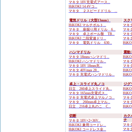
マキタ 18V充電式アース...
HiKOKI 14.4Vコ...
マキタ ２スピードドリル ...
電気ドリル（大型13mm）
スク
HiKOKI マルチボルト...
マキタ
マキタ 座掘り用ドリル 6...
マキタ
マキタ 卓上ボール盤 TB...
マキタ
HiKOKI 二段変速ドリ...
マキタ
マキタ 電気ドリル 630...
HiK
ハンマドリル
震動
マキタ 18mmハンマドリ...
HiKOK
HiKOKI ハンマドリル...
マキタ
マキタ 18V 18mm充...
マキタ
マキタ 40Vmax 28...
HiKOK
マキタ 充電式ハンマドリル...
HiKO
卓上・スライド丸ノコ
ジグ
日立 260卓上スライド丸...
HiKO
マキタ 165mm充電式ス...
HiKO
マキタ 充電式卓上マルノコ...
マキタ
マキタ 260mm卓上マル...
マキタ
日立 216卓上丸のこ C...
HiKO
切断
カク
チ
マキタ 18V×2=36V...
マキタ
HiKOKI 兼用コードレ...
マキタ
HiKOKI コードレス全...