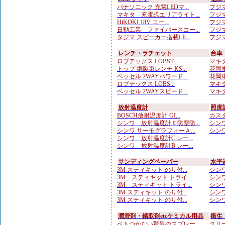
パナソニック 充電LEDマ...
フジマ
マキタ 充電式エリアライト...
フジマ
HiKOKI 18V コー...
フジマ
日動工業 ファイバースコー...
フジマ
タジマ スピーカー搭載LE...
フジマ
レンチ・ラチェット
台車
ロブテックス LOBST...
マキタ
トップ 鋼製束レンチ KS...
花岡車
ベッセル 2WAYパワード...
花岡車
ロブテックス LOBS...
マキタ
ベッセル 2WAYスピード...
マキタ
放射温度計
照度
BOSCH放射温度計 GI...
カスタ
シンワ 放射温度計Ｅ防塵防...
シンワ
シンワ サーモグラフィーＡ...
シンワ
シンワ 放射温度計C レー...
シンワ 放射温度計B レー...
サンディングペーパー
水平
3M スティキット のり付...
シンワ
3M スティキット トライ...
シンワ
3M スティキット トライ...
シンワ
3M スティキット のり付...
シンワ
3M スティキット のり付...
シンワ
潤滑剤・錆取剤etcケミカル用品
衛生
ベトつかない驚異のスプレー...
クリー