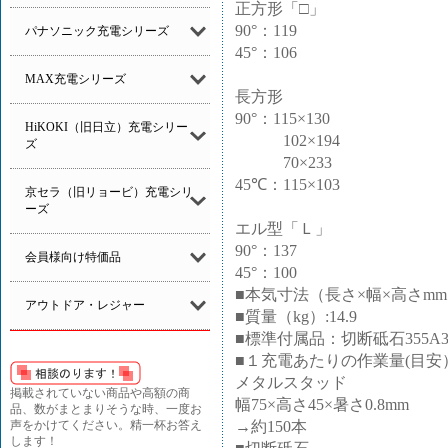
正方形「□」
90°：119
パナソニック充電シリーズ
45°：106
MAX充電シリーズ
長方形
90°：115×130
HiKOKI（旧日立）充電シリー
102×194
ズ
70×233
45℃：115×103
京セラ（旧リョービ）充電シリ
ーズ
エル型「Ｌ」
90°：137
会員様向け特価品
45°：100
■本気寸法（長さ×幅×高さmm）：
アウトドア・レジャー
■質量（kg）:14.9
■標準付属品：切断砥石355A
■１充電あたりの作業量(目安
メタルスタッド
掲載されていない商品や高額の商
幅75×高さ45×暑さ0.8mm
品、数がまとまりそうな時、一度お
→約150本
声をかけてください。精一杯お答え
します！