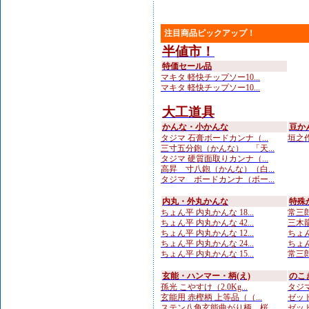
注目商品ピックアップ！
半値市！
特価セール品
マキタ 軽快チップソー10...
マキタ 軽快チップソー10...
大工道具
かんな・小かんな
豆か
タジマ 石膏ボードカンナ（...
垣之作
三寸五分鉋（かんな） 「天...
タジマ 硬質面取りカンナ（...
高昇 寸八鉋（かんな）（白...
タジマ ボードカンナ（ボー...
内丸・外丸かんな
特殊
ちょん平 内丸かんな 18...
常三郎
ちょん平 内丸かんな 42...
三木龍
ちょん平 内丸かんな 12...
ちょん
ちょん平 内丸かんな 24...
ちょん
ちょん平 内丸かんな 15...
常三郎
玄能・ハンマー・柄(え)
のこ
孫光 こやすけ（2.0Kg...
タジマ
玄能用 赤樫柄 上等品（（...
ゼット
ステン八角玄能曲がり柄 桜...
ゼット