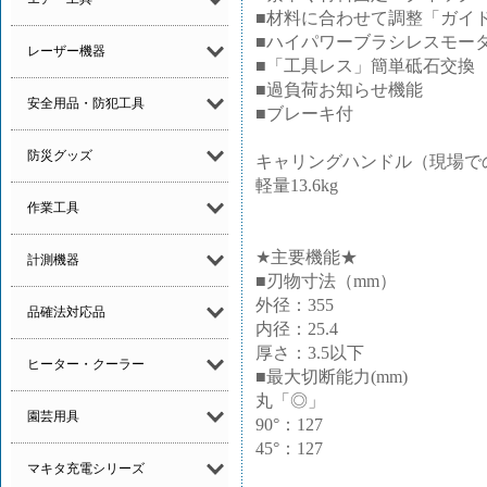
■材料に合わせて調整「ガイ
■ハイパワーブラシレスモー
レーザー機器
■「工具レス」簡単砥石交換
■過負荷お知らせ機能
安全用品・防犯工具
■ブレーキ付
防災グッズ
キャリングハンドル（現場で
軽量13.6kg
作業工具
★主要機能★
計測機器
■刃物寸法（mm）
外径：355
品確法対応品
内径：25.4
厚さ：3.5以下
ヒーター・クーラー
■最大切断能力(mm)
丸「◎」
園芸用具
90°：127
45°：127
マキタ充電シリーズ