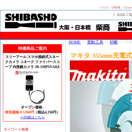
マキタ、切断機、355m
｜
｜
HOME
商
HOME
->
電動工具
->
切断
-> マ
特価商品ご案内
マキタ 355mm充電式
スリーアール スマホ接続式スネー
クカメラ コネーク ファイバースコ
ープ 内視鏡カメラ 3R-SMPSNAKE
オープン価格↓
特別価格￥3,960円
（税込4,356円）
≫詳細はこちら
キーワード検索