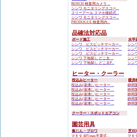
BOSCH 検査用カメラ ...
シンワ モニタリングスコー...
スリーアール スマホ接続式...
シンワ モニタリングスコー...
PRODOGUE 検査用内...
品確法対応品
ボード施工
水平
シンワ ビスピッチマーカー...
シンワ
シンワ ビスピッチマーカー...
シンワ
シンワ ビスピッチマーカー...
シンワ
シンワ 下地探し どこ太 ...
シンワ
シンワ 下地探し どこ太P...
シンワ
ヒーター・クーラー
投込みヒーター
暖房
投込み(湯沸し)ヒーター ...
静岡製
投込み(湯沸し)ヒーター ...
静岡製
投込み(湯沸し)ヒーター ...
静岡製
投込み(湯沸し)ヒーター ...
静岡製
投込み(湯沸し)ヒーター ...
静岡製
クーラー・スポットエアコン
園芸用具
集じん・ブロワ
芝刈
マキタ 40Vmax充電式...
マキタ