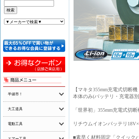
【マキタ355mm充電式切断機 L
半値市！
本体のみ(バッテリ・充電器別
大工道具
「世界初」355mm充電式切断
リチウムイオンバッテリ18V
電動工具
■素早く材料固定「クイック
エアー工具