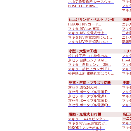
マキタ
小山刃物製作所 レースウェ...
マキタ
BOSCH GCB18V-...
マキタ
仕上げサンダ・ベルトサンダ
研磨
HiKOKI 18Vコード...
ニシガ
マキタ 40Vmax 充電...
マキタ
マキタ 18V 充電式仕上...
三木章
マキタ18V充電式防じんミ...
ニシガ
マキタ18V充電式防じんミ...
新興製
小型・大型木工機
トリ
松井鉄工所 コミ栓角のみ ...
マキタ
京セラ 自動カンナ AAP...
Hiko
マキタ 自動カンナ 203...
マキタ
マキタ 超仕上カンナLP1...
マキタ
松井鉄工所 電動丸太はつり...
マキタ
発電・溶接・プラズマ切断
圧着
京セラ DPS2400用 ...
マキタ
京セラ ポータブル電源 D...
マキタ
京セラ ポータブル電源 D...
マキタ
京セラ ポータブル電源 D...
マキタ
京セラ ポータブル電源(D...
マキタ
電動・充電式 釘打機
高圧
ーニ
マキタ 14.4Ｖピンタッ...
マキタ
マキタ40Vmax充電式ピ...
マキタ
HiKOKI マルチボルト...