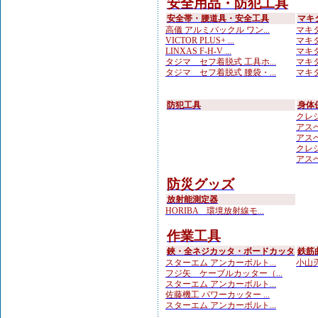
安全用品・防犯工具
安全帯・腰道具・安全工具
マキ
高儀 アルミバックル ワン...
マキタ
VICTOR PLUS+ ...
マキタ
LINXAS F-H-V ...
マキタ
タジマ セフ着脱式 工具ホ...
マキタ
タジマ セフ着脱式 腰袋・...
マキタ
防犯工具
身体
クレシ
アスベ
アスベ
クレシ
アスベ
防災グッズ
放射能測定器
HORIBA 環境放射線モ...
作業工具
鋏・全ネジカッタ・ボードカッタ
鉄筋
スターエム アンカーボルト...
小山刃
フジ矢 ケーブルカッター（...
スターエム アンカーボルト...
佐藤機工 パワーカッター ...
スターエム アンカーボルト...