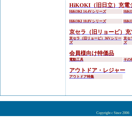
HiKOKI（旧日立）充
HiKOKI 14.4Vシリーズ
HiK
HiKOKI 10.8Vシリーズ
HiK
京セラ（旧リョービ）充
京セラ（旧リョービ）36Vシリー
京セ
ズ
ズ
会員様向け特価品
電動工具
その
アウトドア・レジャー
アウトドア特集
Copyright c Since 200