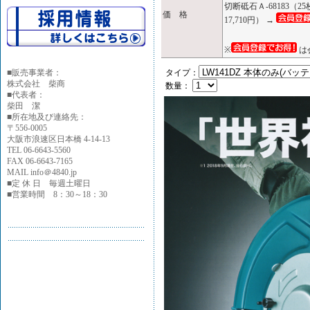
切断砥石Ａ-68183（
価 格
17,710円） →
※
は
■
販売事業者：
タイプ：
株式会社 柴商
数量：
■代表者：
柴田 潔
■所在地及び連絡先：
〒556-0005
大阪市浪速区日本橋 4-14-13
TEL 06-6643-5560
FAX 06-6643-7165
MAIL info＠4840.jp
■定 休 日 毎週土曜日
■営業時間 8：30～18：30