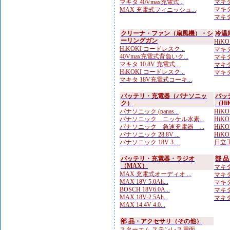
マキタ
マキタ 40Vmax充電式...
マキタ
MAX 充電式フィニッシュ...
マキタ
クリーナ・ファン（扇風機）・シ
冷温
ーリングガン
HiK
HiKOKI コードレスク...
マキタ
40Vmax充電式背負いク...
マキタ 
マキタ 10.8V 充電式...
マキタ
HiKOKI コードレスク...
マキタ
マキタ 18V充電式コーキ...
バッテリ・充電器（パナソニッ
バッ
ク）
（Hi
パナソニック (panas...
HiKO
パナソニック ニッケル水素...
HiKOK
パナソニック 急速充電器 ...
HiKOK
パナソニック 28.8V ...
HiKO
パナソニック 18V 3....
日立工
バッテリ・充電器・ラジオ
部 
（MAX）
マキタ
MAX 充電式オーディオ ...
マキタ
MAX 18V 5.0Ah...
マキタ
BOSCH 18V6.0A...
マキタ
MAX 18V-2.5Ah...
マキタ
MAX 14.4V 4.0...
部 品・アクセサリ（その他）
スターエム ステンレス用面...