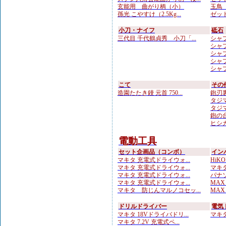
玄能用 曲がり柄（小）
玉鳥 
孫光 こやすけ（2.5Kg...
ゼット
小刀・ナイフ
砥石
三代目 千代鶴貞秀 小刀「...
シャプ
シャプト
シャプト
シャプ
シャプ
こて
その
造園たたき鏝 元首 750...
鉋刃
タジマ
タジマ
鉋の台
ヒシカ
電動工具
セット企画品（コンボ）
イン
マキタ 充電式ドライウォ...
HiKOK
マキタ 充電式ドライウォ...
マキタ
マキタ 充電式ドライウォ...
パナソ
マキタ 充電式ドライウォ...
MAX
マキタ 防じんマルノコセッ...
MAX
ドリルドライバー
電気
マキタ 18Vドライバドリ...
マキタ 
マキタ 7.2V 充電式ペ...