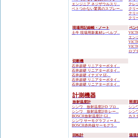
エンジニア ネジザウルスリ...
クレシ
ベトつかない驚異のスプレー...
クリー
クリー
クリー
現場用記録帳・ノート
ペン
土牛 現場用新素材レベルブ...
VICTO
エンジ
VICTO
VICTO
ロブテ
切断機
石井超硬 リニアターボタイ...
石井超硬 リニアターボタイ...
石井超硬 イナズマ IZ-...
石井超硬 リニアターボタイ...
石井超硬 リニアターボタイ...
計測機器
放射温度計
照度
シンワ 放射温度計D プロ...
シンワ
シンワ 放射温度計B レー...
シンワ
BOSCH放射温度計 GI...
カスタ
シンワ サーモグラフィーＡ...
BOSCH赤外線サーモグラ...
回転計
温湿