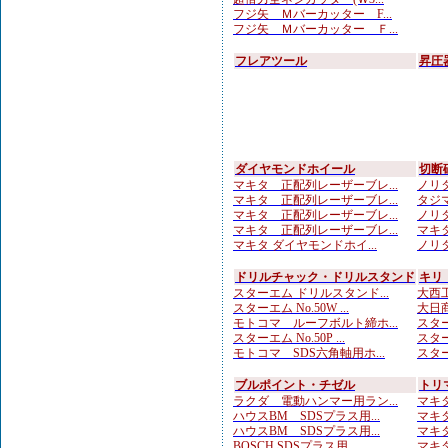
フジ矢 Ｍバーカッター F...
フジ矢 Ｍバーカッター Ｆ...
フレアツール
昇圧
ダイヤモンドホイール
切断
マキタ 正配列レーザーブレ...
ノリタ
マキタ 正配列レーザーブレ...
タジマ
マキタ 正配列レーザーブレ...
ノリタ
マキタ 正配列レーザーブレ...
マキタ
マキタ ダイヤモンドホイ...
ノリタ
ドリルチャック・ドリルスタンド
キリ
スターエム ドリルスタンド...
大西工
スターエム No.50W ...
大日商
モトコマ ルーフボルト締ホ...
スターエ
スターエム No.50P ...
スター
モトコマ SDS六角軸用ホ...
スターエ
ブルポイント・チゼル
トリ
ラクダ 電動ハンマー用ラン...
マキタ
ハウスBM SDSプラス用...
マキタ
ハウスBM SDSプラス用...
マキタ
BOSCH SDSプラス用...
マキタ