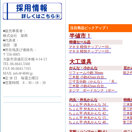
注目商品ピックアップ！
■
販売事業者：
半値市！
株式会社 柴商
■代表者：
特価セール品
柴田 潔
マキタ 軽快チップソー10...
■所在地及び連絡先：
マキタ 軽快チップソー10...
〒556-0005
大阪市浪速区日本橋 4-14-13
大工道具
TEL 06-6643-5560
かんな・小かんな
豆か
FAX 06-6643-7165
リフォーム小鉋 36mm
垣之作
MAIL info＠4840.jp
三木龍 小鉋42mm 白台...
■定 休 日 毎週土曜日
三寸五分鉋（かんな） 「天...
■営業時間 8：30～18：30
三木龍 小鉋42mm 白台...
タジマ ボードカンナ（ボー...
内丸・外丸かんな
特殊
ちょん平 内丸かんな 24...
三木龍
ちょん平 外丸かんな 36...
常三郎
ちょん平 内丸かんな 42...
三木龍
ちょん平 外丸かんな 15...
三木龍 
ちょん平 内丸かんな 48...
常三郎
玄能・ハンマー・柄(え)
のこ