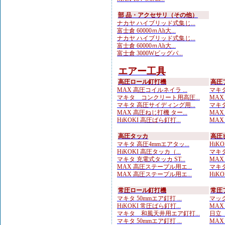
部 品・アクセサリ（その他）
ナカヤ ハイブリッド式集じ...
富士倉 60000ｍAh大...
ナカヤ ハイブリッド式集じ...
富士倉 60000ｍAh大...
富士倉 3000Wビッグパ...
エアー工具
高圧ロール釘打機
高圧
MAX 高圧コイルネイラ ...
マキタ
マキタ コンクリート用高圧...
MAX
マキタ 高圧サイディング用...
マキタ
MAX 高圧ねじ打機 ター...
MAX
HiKOKI 高圧ばら釘打...
MAX
高圧タッカ
高圧
マキタ 高圧4mmエアタッ...
HiK
HiKOKI 高圧タッカ（...
マキタ
マキタ 充電式タッカ ST...
MAX
MAX 高圧ステープル用エ...
マキタ
MAX 高圧ステープル用エ...
HiK
常圧ロール釘打機
常圧
マキタ 50mmエア釘打 ...
マック
HiKOKI 常圧ばら釘打...
MAX
マキタ 和風天井用エア釘打...
日立 
マキタ 50mmエア釘打 ...
MAX