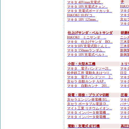
チ
マキタ 40Vmax充電式...
HiKO
マキタ 18V充電式チェン...
マキタ
マキタ 充電式ボードカッタ...
マキタ
HiKOKI 10.8Vコ...
京セラ
マキタ 18V 125mm...
マキタ
仕上げサンダ・ベルトサンダ
研磨
HiKOKI ミニサンダ ...
ニシガ
マキタ 仕上げサンダ BO...
三木章
マキタ18V充電式防じんミ...
三木章
マキタ 150mmランダム...
新興製
マキタ 18V充電式ベルト...
新興製
小型・大型木工機
トリ
マキタ 電子バンドソー21...
マキタ
松井鉄工所 電動丸太はつり...
日立
マキタ 電子バンドソー 2...
マキタ
京セラ 自動カンナ AAP...
マキタ
マキタ 自動カンナ 201...
マキタ
発電・溶接・プラズマ切断
圧着
京セラエンジン発電機 EG...
マキタ
京セラ ポータブル電源 D...
パナソ
マイト工業 リチウムイオン...
マキタ
マキタ インバータ発電機 ...
マキタ
マキタ インバータ発電機 ...
マキタ
電動・充電式 釘打機
高圧