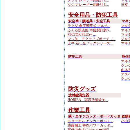
タジマ レーザー距離計 L...
マイト
タジマ レーザー距離計 L...
日立 
安全用品・防犯工具
安全帯・腰道具・安全工具
マキ
ラクダ 角度可変式 マルチ...
マキタ
ふくろ倶楽部 本皮製釘袋S...
マキタ
VICTOR PLUS+ ...
マキタ
フジ矢 アクティブポーチ（...
マキタ
土牛 差し金フックシリーズ...
マキタ
防犯工具
身体
マキ
クレシ
山本光学
アスベ
クレシ
防災グッズ
放射能測定器
HORIBA 環境放射線モ...
作業工具
鋏・全ネジカッタ・ボードカッタ
鉄筋
スターエム アンカーボルト...
小山刃
佐藤機工 特殊パワーカッタ...
超倍力全ネジカッター(Ｗ3...