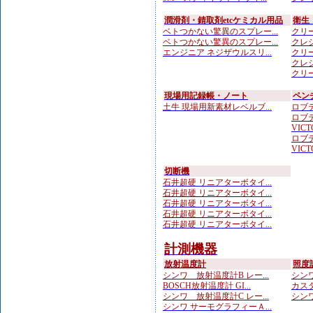
潤滑剤・錆取剤etcケミカル用品
衛生
ベトつかない驚異のスプレー...
クリー
ベトつかない驚異のスプレー...
クレシ
エンジニア ネジザウルスリ...
クリー
クレシ
クリー
現場用記録帳・ノート
ペン
土牛 現場用新素材レベルブ...
ロブテ
ロブテ
VICTO
ロブテ
VICTO
切断機
石井超硬 リニアターボタイ...
石井超硬 リニアターボタイ...
石井超硬 リニアターボタイ...
石井超硬 リニアターボタイ...
石井超硬 リニアターボタイ...
計測機器
放射温度計
照度
シンワ 放射温度計B レー...
シンワ
BOSCH放射温度計 GI...
カスタ
シンワ 放射温度計C レー...
シンワ
シンワ サーモグラフィーＡ...