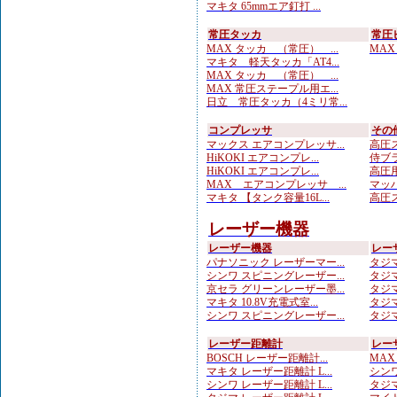
マキタ 65mmエア釘打 ...
常圧タッカ
常圧
MAX タッカ （常圧） ...
MAX
マキタ 軽天タッカ「AT4...
MAX タッカ （常圧） ...
MAX 常圧ステープル用エ...
日立 常圧タッカ（4ミリ常...
コンプレッサ
その
マックス エアコンプレッサ...
高圧ス
HiKOKI エアコンプレ...
侍ブラ
HiKOKI エアコンプレ...
高圧用
MAX エアコンプレッサ ...
マッハ
マキタ 【タンク容量16L...
高圧ス
レーザー機器
レーザー機器
レー
パナソニック レーザーマー...
タジマ
シンワ スピニングレーザー...
タジマ
京セラ グリーンレーザー墨...
タジマ
マキタ 10.8V充電式室...
タジマ
シンワ スピニングレーザー...
タジマ
レーザー距離計
レー
BOSCH レーザー距離計...
MAX
マキタ レーザー距離計 L...
シンワ
シンワ レーザー距離計 L...
タジマ