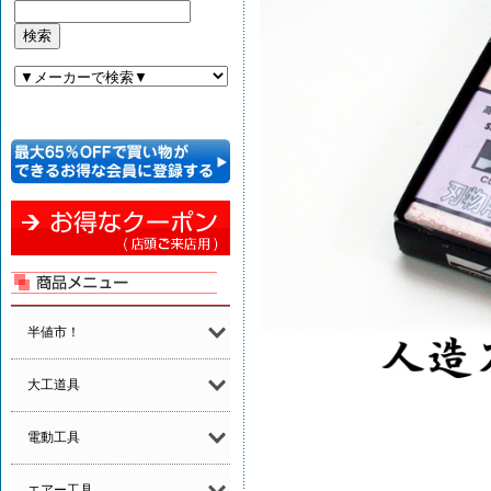
半値市！
大工道具
電動工具
エアー工具