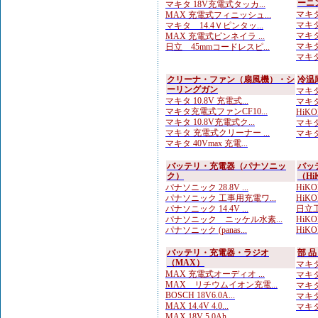
ーニ
マキタ 18V充電式タッカ...
マキタ
MAX 充電式フィニッシュ...
マキタ
マキタ 14.4Ｖピンタッ...
マキタ
MAX 充電式ピンネイラ ...
マキタ
日立 45mmコードレスピ...
マキタ
クリーナ・ファン（扇風機）・シ
冷温
ーリングガン
マキタ
マキタ 10.8V 充電式...
マキタ
マキタ充電式ファンCF10...
HiK
マキタ 10.8V充電式ク...
マキタ
マキタ 充電式クリーナー ...
マキタ 
マキタ 40Vmax 充電...
バッテリ・充電器（パナソニッ
バッ
ク）
（Hi
パナソニック 28.8V ...
HiKO
パナソニック 工事用充電ワ...
HiKOK
パナソニック 14.4V ...
日立工
パナソニック ニッケル水素...
HiKO
パナソニック (panas...
HiKO
バッテリ・充電器・ラジオ
部 
（MAX）
マキタ
MAX 充電式オーディオ ...
マキタ
MAX リチウムイオン充電...
マキタ
BOSCH 18V6.0A...
マキタ
MAX 14.4V 4.0...
マキタ
MAX 18V 5.0Ah...