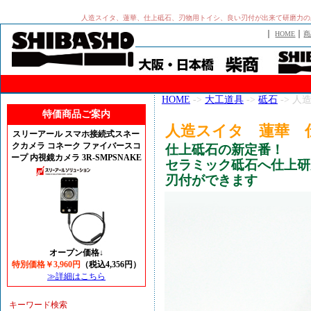
人造スイタ、蓮華、仕上砥石、刃物用トイシ、良い刃付が出来て研磨力の
｜
｜
HOME
商
HOME
->
大工道具
->
砥石
-> 
特価商品ご案内
人造スイタ 蓮華 
スリーアール スマホ接続式スネー
クカメラ コネーク ファイバースコ
仕上砥石の新定番！
ープ 内視鏡カメラ 3R-SMPSNAKE
セラミック砥石へ仕上研
刃付ができます
オープン価格↓
特別価格￥3,960円
（税込4,356円）
≫詳細はこちら
キーワード検索