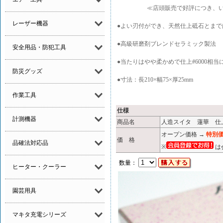
≪店頭販売で好評につき、いよ
レーザー機器
●よい刃付ができ、天然仕上砥石とま
●高級研磨剤ブレンドセラミック製法
安全用品・防犯工具
●当たりはやや柔かめで仕上#6000相
防災グッズ
●寸法：長210×幅75×厚25mm
作業工具
仕様
計測機器
商品名
人造スイタ 蓮華 仕
オープン価格 →
特別価
価 格
品確法対応品
※
は
数量：
ヒーター・クーラー
園芸用具
マキタ充電シリーズ