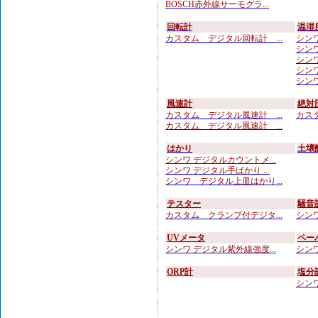
BOSCH赤外線サーモグラ...
回転計
温湿
カスタム デジタル回転計 ...
シンワ
シンワ 
シンワ
シンワ
シンワ
風速計
絶対
カスタム デジタル風速計 ...
カスタ
カスタム デジタル風速計 ...
はかり
土壌
シンワ デジタルカウントメ...
シンワ デジタル手ばかり ...
シンワ デジタル上皿はかり...
テスター
騒音
カスタム クランプ付デジタ...
シンワ
UVメータ
ペー
シンワ デジタル紫外線強度...
シンワ
ORP計
塩分
シンワ