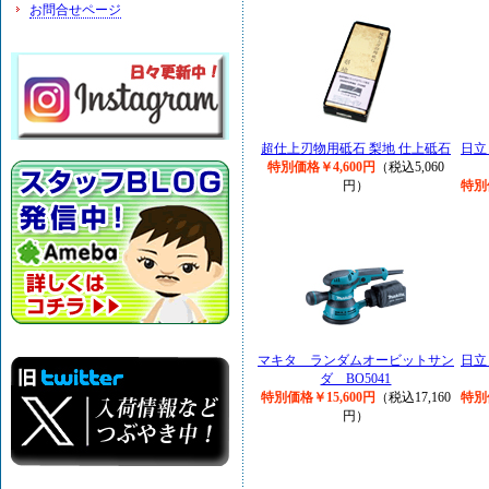
お問合せページ
超仕上刃物用砥石 梨地 仕上砥石
日立
特別価格￥4,600円
（税込5,060
円）
特別
マキタ ランダムオービットサン
日立
ダ BO5041
特別価格￥15,600円
（税込17,160
特別
円）