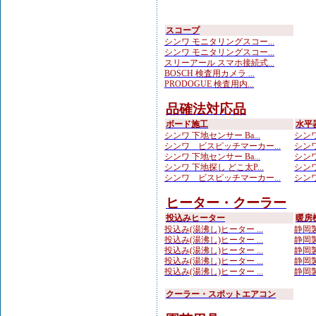
スコープ
シンワ モニタリングスコー...
シンワ モニタリングスコー...
スリーアール スマホ接続式...
BOSCH 検査用カメラ ...
PRODOGUE 検査用内...
品確法対応品
ボード施工
水平
シンワ 下地センサー Ba...
シンワ
シンワ ビスピッチマーカー...
シンワ
シンワ 下地センサー Ba...
シンワ
シンワ 下地探し どこ太P...
シンワ
シンワ ビスピッチマーカー...
シンワ
ヒーター・クーラー
投込みヒーター
暖房
投込み(湯沸し)ヒーター ...
静岡製
投込み(湯沸し)ヒーター ...
静岡製
投込み(湯沸し)ヒーター ...
静岡製
投込み(湯沸し)ヒーター ...
静岡製
投込み(湯沸し)ヒーター ...
静岡製
クーラー・スポットエアコン