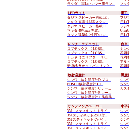
ラクダ 電動ハンマー用ラン...
マキタ
LEDライト
電工
タジマ スピーカー搭載LE...
フジマ
マキタ 充電式LEDスタン...
日動工
タジマ スピーカー搭載LE...
フジマ
マキタ 40Vmax 充電...
Gran
タジマ 建築向けLEDハン...
日動工
レンチ・ラチェット
台車
ロブテックス 【 LOBS...
ナンシ
ロブテックス 【 LOBS...
花岡車
ナカヤ ミニリフター ＮK...
花岡車
ロブテックス 【 LOBS...
アルイ
新潟精機 オクトパスリフタ...
花岡車
放射温度計
照度
シンワ 放射温度計D プロ...
シンワ
BOSCH放射温度計 GI...
シンワ
シンワ 放射温度計C レー...
カスタ
シンワ 放射温度計B レー...
シンワ 放射温度計Ｅ防塵防...
サンディングペーパー
水平
3M スティキット トライ...
シンワ
3M スティキット のり付...
シンワ
3M スティキット のり付...
シンワ
3M スティキット トライ...
シンワ
3M スティキット トライ...
シンワ