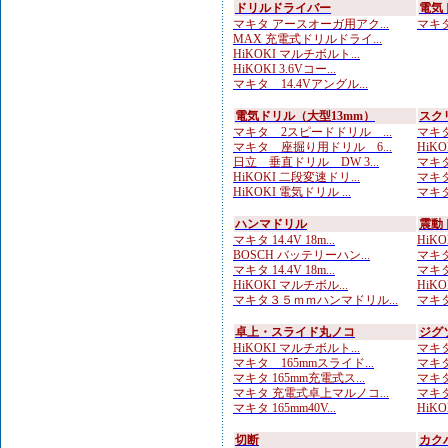
ドリルドライバー
電気
マキタ アースオーガ用アク...
マキタ 
MAX 充電式ドリルドライ...
HiKOKI マルチボルト...
HiKOKI 3.6Vコー...
マキタ 14.4Vアングル...
電気ドリル（大型13mm）
スク
マキタ 2スピードドリル ...
マキタ
マキタ 座掘り用ドリル 6...
HiKO
日立 垂直ドリル DW 3...
マキタ
HiKOKI 二段変速ドリ...
マキタ
HiKOKI 電気ドリル ...
マキタ
ハンマドリル
震動
マキタ 14.4V 18m...
HiKOK
BOSCH バッテリーハン...
マキタ
マキタ 14.4V 18m...
マキタ
HiKOKI マルチボル...
HiKOK
マキタ３５ｍｍハンマドリル...
マキタ
卓上・スライド丸ノコ
ジグ
HiKOKI マルチボルト...
マキタ
マキタ 165mmスライド...
マキタ
マキタ 165mm充電式ス...
マキタ
マキタ 充電式卓上マルノコ...
マキタ
マキタ 165mm40V...
HiK
切断
カク