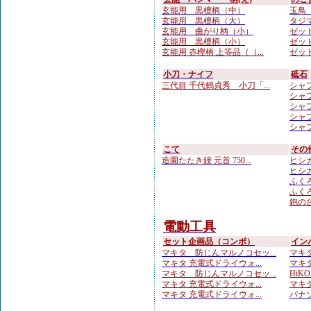
玄能用 黒檀柄（中）
玉鳥 
玄能用 黒檀柄（大）
タジマ
玄能用 曲がり柄（小）
ゼット
玄能用 黒檀柄（小）
ゼット
玄能用 赤樫柄 上等品（（...
ゼット
小刀・ナイフ
砥石
三代目 千代鶴貞秀 小刀「...
シャプト
シャプト
シャプト
シャプ
シャプト
こて
その
造園たたき鏝 元首 750...
ヒシカ
ヒシカ
ふくろ
ふくろ
鉋の台
電動工具
セット企画品（コンボ）
イン
マキタ 防じんマルノコセッ...
マキタ
マキタ 充電式ドライウォ...
マキタ
マキタ 防じんマルノコセッ...
HiKO
マキタ 充電式ドライウォ...
マキタ
マキタ 充電式ドライウォ...
パナソ