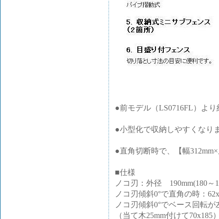
●前モデル（LS0716FL）より
●小型化で収納しやすくなり
●直角切断時で、【幅312mm
■仕様
ノコ刃：外径 190mm(180～1
ノコ刃傾斜0°で直角の時：62x3
ノコ刃傾斜0°でベース回転が左右
（当て木25mm付けて70x185