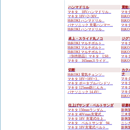
ハンマドリル
震動
マキタ 18Vハンマドリル...
マキタ
マキタ 18V×2=36V...
HiKOK
HiKOKI ハンマドリル...
HiKOK
パナソニック 充電ハンマー...
マキタ
HiKOKI ハンマドリル...
HiK
卓上・スライド丸ノコ
ジグ
HiKOKI マルチボルト...
マキタ
HiKOKI マルチボルト...
HiKO
HiKOKI マルチボルト...
HiK
［別売部品］マキタ LS0...
マキタ
マキタ 165mmスライド...
HiKO
切断
カク
チ
HiKOKI 電気チェンソ...
マキタ
マキタ 18V+18V=3...
マキタ
マキタ ポータブルバンドソ...
マキタ
マキタ 125mm防じんカ...
マキタ
パナソニック 14.4V/...
HiKO
仕上げサンダ・ベルトサンダ
研磨
マキタ 150mmランダム...
新興製
マキタ 40Vmax充電式...
三木章
マキタ 18V 充電式仕上...
新興製
マキタ ベルトサンダ 94...
ニシガ
マキタ 18V充電式ベルト...
新興製