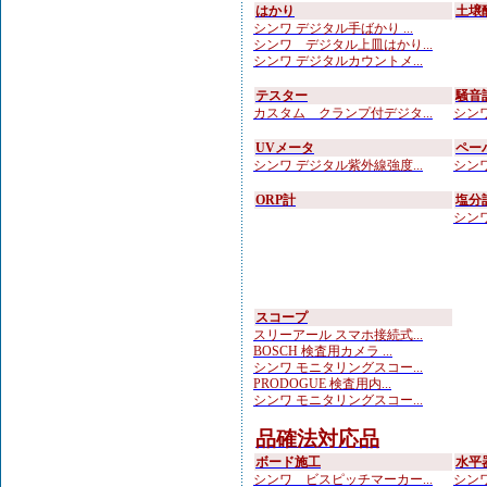
はかり
土壌
シンワ デジタル手ばかり ...
シンワ デジタル上皿はかり...
シンワ デジタルカウントメ...
テスター
騒音
カスタム クランプ付デジタ...
シンワ
UVメータ
ペー
シンワ デジタル紫外線強度...
シンワ
ORP計
塩分
シンワ
スコープ
スリーアール スマホ接続式...
BOSCH 検査用カメラ ...
シンワ モニタリングスコー...
PRODOGUE 検査用内...
シンワ モニタリングスコー...
品確法対応品
ボード施工
水平
シンワ ビスピッチマーカー...
シンワ