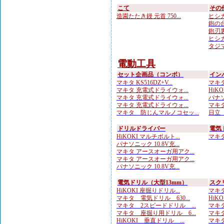
こて
その
造園たたき鏝 元首 750...
ヒシカ
鉋の台
鉋刃
ヒシカ
タジマ
電動工具
セット企画品（コンボ）
イン
マキタ KS516DZ+V...
マキタ
マキタ 充電式ドライウォ...
HiKOK
マキタ 充電式ドライウォ...
パナソ
マキタ 充電式ドライウォ...
マキタ
マキタ 防じんマルノコセッ...
日立 
ドリルドライバー
電気
HiKOKI マルチボルト...
マキタ 
パナソニック 10.8V充...
マキタ アースオーガ用アク...
マキタ アースオーガ用アク...
パナソニック 10.8V充...
電気ドリル（大型13mm）
スク
HiKOKI 座掘りドリル...
マキタ
マキタ 電気ドリル 630...
HiK
マキタ 2スピードドリル ...
マキタ
マキタ 座掘り用ドリル 6...
マキタ
HiKOKI 垂直ドリル ...
マキタ