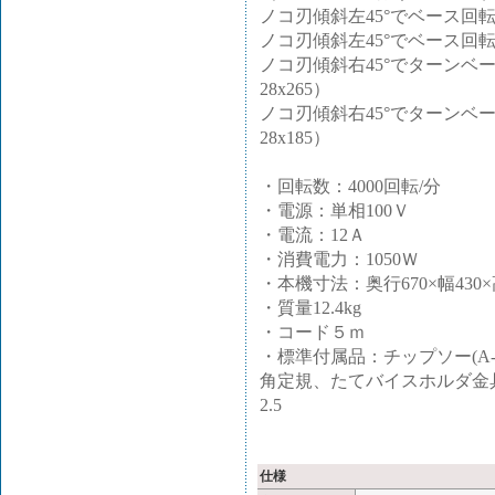
ノコ刃傾斜左45°でベース回転が0
ノコ刃傾斜左45°でベース回転左右
ノコ刃傾斜右45°でターンベース
28x265）
ノコ刃傾斜右45°でターンベース
28x185）
・回転数：4000回転/分
・電源：単相100Ｖ
・電流：12Ａ
・消費電力：1050Ｗ
・本機寸法：奥行670×幅430×
・質量12.4kg
・コード５ｍ
・標準付属品：チップソー(A-
角定規、たてバイスホルダ金具
2.5
仕様