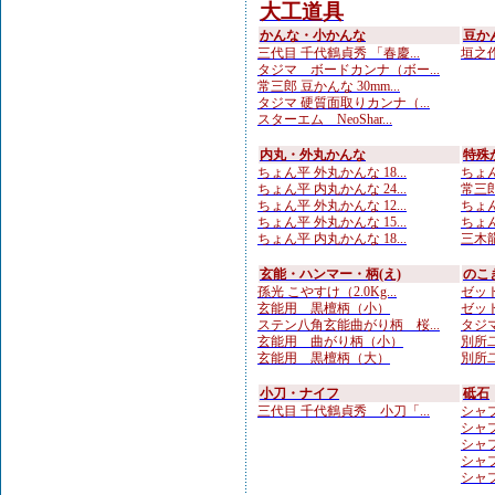
大工道具
かんな・小かんな
豆か
三代目 千代鶴貞秀 「春慶...
垣之作
タジマ ボードカンナ（ボー...
常三郎 豆かんな 30mm...
タジマ 硬質面取りカンナ（...
スターエム NeoShar...
内丸・外丸かんな
特殊
ちょん平 外丸かんな 18...
ちょん
ちょん平 内丸かんな 24...
常三郎
ちょん平 外丸かんな 12...
ちょん
ちょん平 外丸かんな 15...
ちょん
ちょん平 内丸かんな 18...
三木龍 
玄能・ハンマー・柄(え)
のこ
孫光 こやすけ（2.0Kg...
ゼット
玄能用 黒檀柄（小）
ゼット
ステン八角玄能曲がり柄 桜...
タジマ
玄能用 曲がり柄（小）
別所二
玄能用 黒檀柄（大）
別所二
小刀・ナイフ
砥石
三代目 千代鶴貞秀 小刀「...
シャプト
シャプ
シャプト
シャプト
シャプト