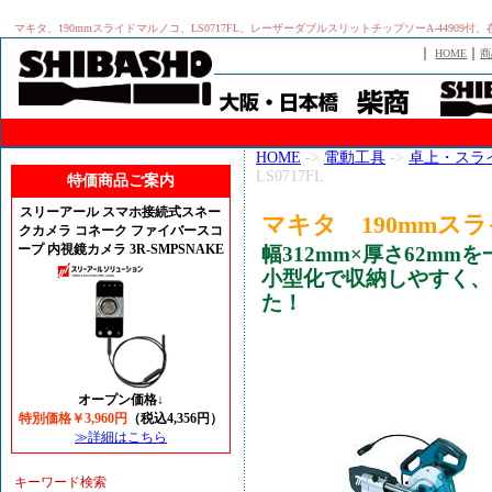
マキタ、190mmスライドマルノコ、LS0717FL、レーザーダブルスリットチップソーA-44909
｜
｜
HOME
商
HOME
->
電動工具
->
卓上・スラ
LS0717FL
特価商品ご案内
スリーアール スマホ接続式スネー
マキタ 190mmスラ
クカメラ コネーク ファイバースコ
ープ 内視鏡カメラ 3R-SMPSNAKE
幅312mm×厚さ62m
小型化で収納しやすく、さ
た！
オープン価格↓
特別価格￥3,960円
（税込4,356円）
≫詳細はこちら
キーワード検索