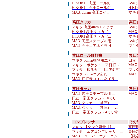
HiKOKI 高圧ロール釘...
マキタ
HiKOKI 高圧ロール釘...
HiKO
MAX 65mm 高圧コイ...
マキタ
高圧タッカ
高圧
マキタ 高圧4mmエアタッ...
マキタ
HiKOKI 高圧タッカ（...
MAX
HiKOKI 高圧タッカ（...
マキタ
MAX 高圧ステープル用エ...
マキタ
MAX 高圧エアネイラ H...
マキタ
常圧ロール釘打機
常圧
マキタ 50mm梱包用エア...
日立 
マキタ ポケットエア釘打（...
MAX
マキタ 和風天井用エア釘打...
マック
マキタ 50mmエア釘打 ...
MAX
MAX 釘打機コイルネイラ...
常圧タッカ
常圧
MAX 常圧ステープル用エ...
MAX
日立 常圧タッカ（10ミリ...
MAX タッカ （常圧） ...
MAX タッカ （常圧） ...
日立 常圧タッカ（4ミリ常...
コンプレッサ
その
マキタ 【タンク容量11L...
高圧用
マキタ エアコンプレッサ ...
高圧ス
MAX スーパーエア・コン...
【限定