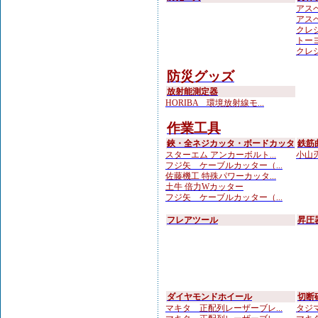
アスベ
アスベ
クレシ
トーヨ
クレシ
防災グッズ
放射能測定器
HORIBA 環境放射線モ...
作業工具
鋏・全ネジカッタ・ボードカッタ
鉄筋
スターエム アンカーボルト...
小山刃
フジ矢 ケーブルカッター（...
佐藤機工 特殊パワーカッタ...
土牛 倍力Wカッター
フジ矢 ケーブルカッター（...
フレアツール
昇圧
ダイヤモンドホイール
切断
マキタ 正配列レーザーブレ...
タジマ