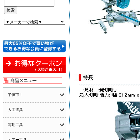
半値市！
大工道具
電動工具
エアー工具