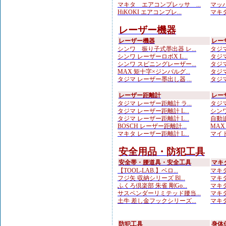
マキタ エアコンプレッサ ...
マッハ
HiKOKI エアコンプレ...
マキタ
レーザー機器
レーザー機器
レー
シンワ 振り子式墨出器 レ...
タジマ
シンワ レーザーロボX L...
タジマ
シンワ スピニングレーザー...
タジマ
MAX 矩十字×ジンバルグ...
タジマ
タジマ レーザー墨出し器 ...
タジマ
レーザー距離計
レー
タジマ レーザー距離計 ラ...
タジマ
タジマ レーザー距離計 L...
シンワ
タジマ レーザー距離計 L...
自動追
BOSCH レーザー距離計...
MAX
マキタ レーザー距離計 L...
マイト
安全用品・防犯工具
安全帯・腰道具・安全工具
マキ
【TOOL-LAB.】ベロ...
マキタ
フジ矢 収納シリーズ Bl...
マキタ
ふくろ倶楽部 朱雀 剛Go...
マキタ
サスペンダーリミテッド腰当...
マキタ
土牛 差し金フックシリーズ...
マキタ
防犯工具
身体