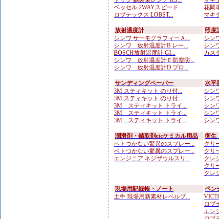
トップ 鋼製束レンチ KS...
マキタ
ベッセル 2WAYスピード...
花岡車
ロブテックス LOBST...
マキタ
放射温度計
照度
シンワ サーモグラフィーＡ...
シンワ
シンワ 放射温度計B レー...
シンワ
BOSCH放射温度計 GI...
カスタ
シンワ 放射温度計Ｅ防塵防...
シンワ 放射温度計D プロ...
サンディングペーパー
水平
3M スティキット のり付...
シンワ
3M スティキット のり付...
シンワ
3M スティキット トライ...
シンワ
3M スティキット トライ...
シンワ
3M スティキット トライ...
シンワ
潤滑剤・錆取剤etcケミカル用品
衛生
ベトつかない驚異のスプレー...
クリー
ベトつかない驚異のスプレー...
クリー
エンジニア ネジザウルスリ...
クレシ
クリー
クレシ
現場用記録帳・ノート
ペン
土牛 現場用新素材レベルブ...
VICTO
ロブテ
エンジ
ロブテ