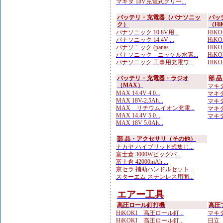
マキタ 18V充電式クリー...
バッテリ・充電器（パナソニッ
バッ
ク）
（Hi
パナソニック 10.8V用...
HiKOK
パナソニック 14.4V ...
HiK
パナソニック (panas...
HiKO
パナソニック ニッケル水素...
HiKO
パナソニック 工事用充電ワ...
HiKOK
バッテリ・充電器・ラジオ
部 
（MAX）
マキタ
MAX 14.4V 4.0...
マキタ
MAX 18V-2.5Ah...
マキタ
MAX リチウムイオン充電...
マキタ
MAX 14.4V 5.0...
マキタ
MAX 18V 5.0Ah...
部 品・アクセサリ（その他）
ナカヤ ハイブリッド式集じ...
富士倉 3000Wビッグパ...
富士倉 42000mAh ...
京セラ 補助ハンドルセット...
スターエム ステンレス用面...
エアー工具
高圧ロール釘打機
高圧
HiKOKI 高圧ロール釘...
マキタ
HiKOKI 高圧ロール釘...
日立 