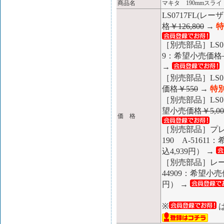
商品名
マキタ 190mmスライド
LS0717FL(
格
￥126,800
→
特
［別売部品］LS0
9：希望小売価格
→
［別売部品］LS0
価格
￥550
→
特別
［別売部品］LS0
望小売価格
￥5,00
価 格
［別売部品］プ
190 A-5161
込4,939円） →
［別売部品］レー
44909：希望小
円） →
※