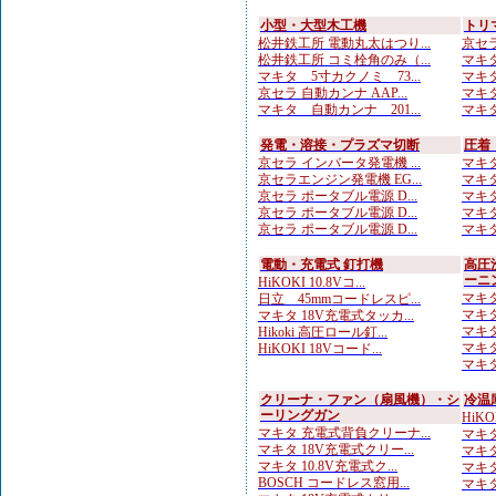
小型・大型木工機
トリ
松井鉄工所 電動丸太はつり...
京セラ
松井鉄工所 コミ栓角のみ（...
マキタ
マキタ 5寸カクノミ 73...
マキタ
京セラ 自動カンナ AAP...
マキタ
マキタ 自動カンナ 201...
マキタ
発電・溶接・プラズマ切断
圧着
京セラ インバータ発電機 ...
マキタ
京セラエンジン発電機 EG...
マキタ
京セラ ポータブル電源 D...
マキタ
京セラ ポータブル電源 D...
マキタ
京セラ ポータブル電源 D...
マキタ
電動・充電式 釘打機
高圧
ーニ
HiKOKI 10.8Vコ...
マキタ
日立 45mmコードレスピ...
マキタ
マキタ 18V充電式タッカ...
マキタ
Hikoki 高圧ロール釘...
マキタ
HiKOKI 18Vコード...
マキタ
クリーナ・ファン（扇風機）・シ
冷温
ーリングガン
HiK
マキタ 充電式背負クリーナ...
マキタ
マキタ 18V充電式クリー...
マキタ
マキタ 10.8V充電式ク...
マキタ
BOSCH コードレス窓用...
マキタ