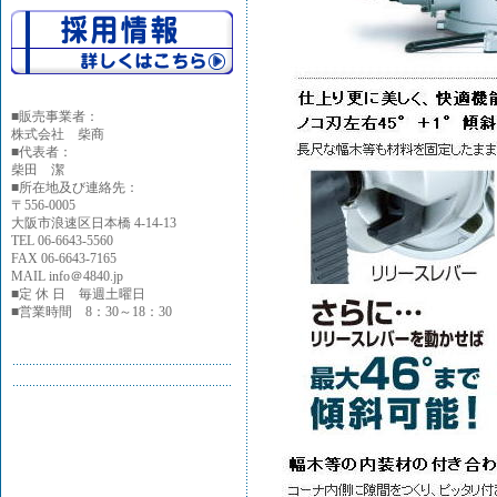
■
販売事業者：
株式会社 柴商
■代表者：
柴田 潔
■所在地及び連絡先：
〒556-0005
大阪市浪速区日本橋 4-14-13
TEL 06-6643-5560
FAX 06-6643-7165
MAIL info＠4840.jp
■定 休 日 毎週土曜日
■営業時間 8：30～18：30