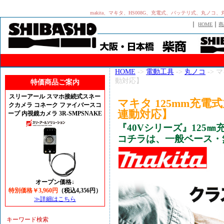
makita、マキタ、HS008G、充電式、バッテリ式、丸ノ
｜
｜
HOME
商
HOME
->
電動工具
->
丸ノコ
-> 
動対応】
特価商品ご案内
スリーアール スマホ接続式スネー
マキタ 125mm充電式
クカメラ コネーク ファイバースコ
連動対応】
ープ 内視鏡カメラ 3R-SMPSNAKE
『40Vシリーズ』125
コチラは、一般ベース・
オープン価格↓
特別価格￥3,960円
（税込4,356円）
≫詳細はこちら
キーワード検索