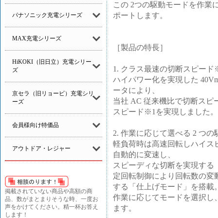
この 2つの駆動モードを作業
ポートします。
パナソニック充電シリーズ
MAX充電シリーズ
［製品の特長］
HiKOKI（旧日立）充電シリー
1. クラス最速の切断スピード
ズ
ハイパワー化を実現した 40V
ータにより、
京セラ（旧リョービ）充電シリ
当社 AC 従来機比で切断スピ
ーズ
スピード※1を実現しました。
会員様向け特価品
2. 作業に応じて選べる 2 つ
軽負荷時は高速回転しハイス
アウトドア・レジャー
自動的に変速し、
スピーディな切断を実現する
定回転制御により回転数の変
する「仕上げモード」を搭載
掲載されていない商品や高額の商
作業に応じてモードを選択し
品、数がまとまりそうな時、一度お
声をかけてください。精一杯お答え
ます。
します！