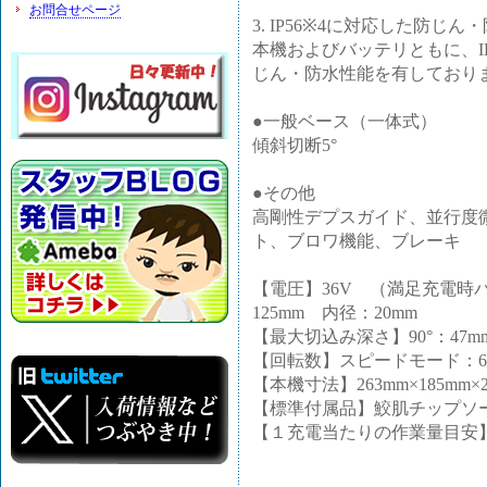
お問合せページ
3. IP56※4に対応した防じん
本機およびバッテリともに、I
じん・防水性能を有しており
●一般ベース（一体式）
傾斜切断5°
●その他
高剛性デプスガイド、並行度
ト、ブロワ機能、ブレーキ
【電圧】36V （満足充電時
125mm 内径：20mm
【最大切込み深さ】90°：47mm 
【回転数】スピードモード：60
【本機寸法】263mm×185mm×
【標準付属品】鮫肌チップソーA-6
【１充電当たりの作業量目安】2×