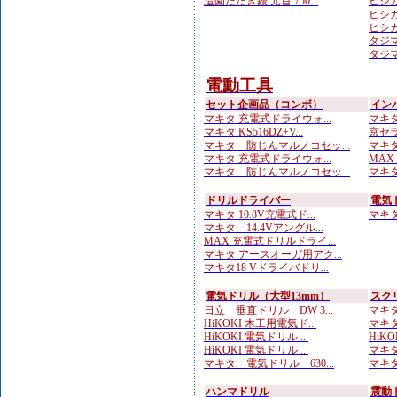
造園たたき鏝 元首 750...
ヒシカ
ヒシカ
ヒシカ
タジマ
タジマ
電動工具
セット企画品（コンボ）
イン
マキタ 充電式ドライウォ...
マキタ
マキタ KS516DZ+V...
京セラ
マキタ 防じんマルノコセッ...
マキタ 
マキタ 充電式ドライウォ...
MAX
マキタ 防じんマルノコセッ...
マキタ
ドリルドライバー
電気
マキタ 10.8V充電式ド...
マキタ 
マキタ 14.4Vアングル...
MAX 充電式ドリルドライ...
マキタ アースオーガ用アク...
マキタ18 Vドライバドリ...
電気ドリル（大型13mm）
スク
日立 垂直ドリル DW 3...
マキタ
HiKOKI 木工用電気ド...
マキタ
HiKOKI 電気ドリル ...
HiKO
HiKOKI 電気ドリル ...
マキタ
マキタ 電気ドリル 630...
マキタ
ハンマドリル
震動