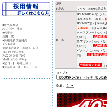
仕様
商品名
マキタ 125mm充電式
HS008GRDX(青)
小売価格
￥103,800
→
特
HS008GZ(青)【本
■
販売事業者：
￥28,600円
（税込31,46
株式会社 柴商
ベースプレートセット品 
■代表者：
柴田 潔
1,980円） →
価 格
■所在地及び連絡先：
吊下げフックセット品 1
〒556-0005
1,078円） →
大阪市浪速区日本橋 4-14-13
ダストノズルセット品 1
TEL 06-6643-5560
円） →
FAX 06-6643-7165
MAIL info＠4840.jp
■定 休 日 毎週土曜日
※
は
■営業時間 8：30～18：30
タイプ：
数量：