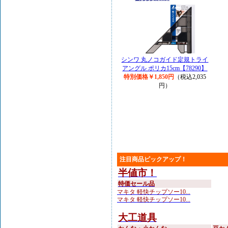
シンワ 丸ノコガイド定規トライ
アングル ポリカ15cm【78290】
特別価格￥1,850円
（税込2,035
円）
注目商品ピックアップ！
半値市！
特価セール品
マキタ 軽快チップソー10...
マキタ 軽快チップソー10...
大工道具