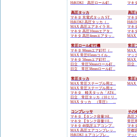
HiKOKI 高圧ロール釘...
マキタ
高圧タッカ
高圧
マキタ 充電式タッカ ST...
マキタ
HiKOKI 高圧タッカ（...
HiKO
MAX 高圧エアネイラ H...
マキタ
マキタ 高圧10mmエアタ...
マキタ
マキタ 高圧4mmエアタッ...
MAX
常圧ロール釘打機
常圧
マキタ 90mmエア釘打（...
MAX
MAX 常圧65mmコイル...
マック
マキタ 50mmエア釘打 ...
MAX
日立 常圧50mmロール釘...
日立 
日立 常圧38mmロール釘...
常圧タッカ
常圧
MAX 常圧ステープル用エ...
MAX
MAX 常圧ステープル用エ...
マキタ 軽天タッカ「AT4...
日立 常圧タッカ（10ミリ...
MAX タッカ （常圧） ...
コンプレッサ
その
マキタ 【タンク容量16L...
高圧ス
マキタ 【タンク容量11L...
常圧用
マキタ 46気圧エアコンプ...
マキタ
MAX 高圧エアコンプレッ...
宇都宮
HiKOKI エアコンプレ...
マッハ