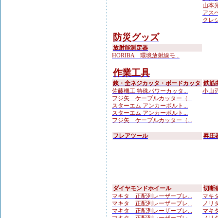
山本光学
アスベ
クレシ
防災グッズ
放射能測定器
HORIBA 環境放射線モ...
作業工具
鋏・全ネジカッタ・ボードカッタ
鉄筋
佐藤機工 特殊パワーカッタ...
小山刃
フジ矢 ケーブルカッター（...
スターエム アンカーボルト...
スターエム アンカーボルト...
フジ矢 ケーブルカッター（...
フレアツール
昇圧
ダイヤモンドホイール
切断
マキタ 正配列レーザーブレ...
マキタ
マキタ 正配列レーザーブレ...
ノリタ
マキタ 正配列レーザーブレ...
マキタ