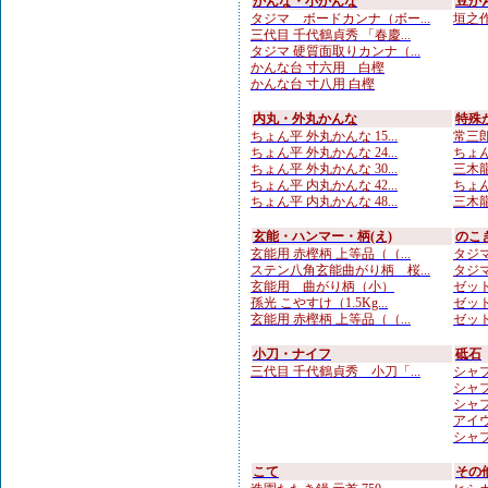
かんな・小かんな
豆か
タジマ ボードカンナ（ボー...
垣之作 
三代目 千代鶴貞秀 「春慶...
タジマ 硬質面取りカンナ（...
かんな台 寸六用 白樫
かんな台 寸八用 白樫
内丸・外丸かんな
特殊
ちょん平 外丸かんな 15...
常三郎
ちょん平 外丸かんな 24...
ちょん
ちょん平 外丸かんな 30...
三木龍
ちょん平 内丸かんな 42...
ちょん
ちょん平 内丸かんな 48...
三木龍
玄能・ハンマー・柄(え)
のこ
玄能用 赤樫柄 上等品（（...
タジマ
ステン八角玄能曲がり柄 桜...
タジマ
玄能用 曲がり柄（小）
ゼット
孫光 こやすけ（1.5Kg...
ゼット
玄能用 赤樫柄 上等品（（...
ゼット
小刀・ナイフ
砥石
三代目 千代鶴貞秀 小刀「...
シャプ
シャプト
シャプト
アイウ
シャプト
こて
その