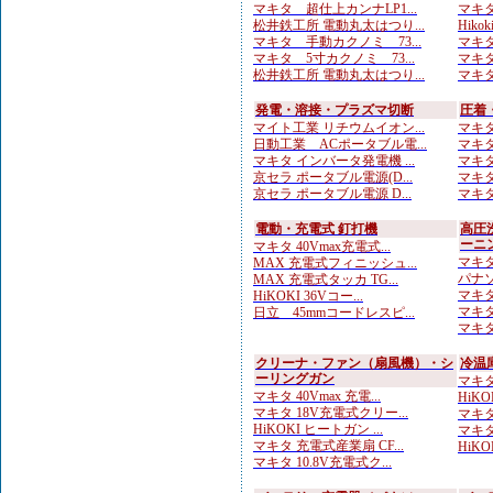
マキタ 超仕上カンナLP1...
マキタ
松井鉄工所 電動丸太はつり...
Hikok
マキタ 手動カクノミ 73...
マキタ
マキタ 5寸カクノミ 73...
マキタ
松井鉄工所 電動丸太はつり...
マキタ
発電・溶接・プラズマ切断
圧着
マイト工業 リチウムイオン...
マキタ
日動工業 ACポータブル電...
マキタ
マキタ インバータ発電機 ...
マキタ
京セラ ポータブル電源(D...
マキタ
京セラ ポータブル電源 D...
マキタ
電動・充電式 釘打機
高圧
ーニ
マキタ 40Vmax充電式...
マキタ
MAX 充電式フィニッシュ...
パナソ
MAX 充電式タッカ TG...
マキタ 
HiKOKI 36Vコー...
マキタ 
日立 45mmコードレスピ...
マキタ
クリーナ・ファン（扇風機）・シ
冷温
ーリングガン
マキタ 
マキタ 40Vmax 充電...
HiKO
マキタ 18V充電式クリー...
マキタ 
HiKOKI ヒートガン ...
マキタ 
マキタ 充電式産業扇 CF...
HiKO
マキタ 10.8V充電式ク...