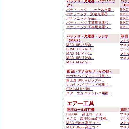
バッテリ・充電器（パナソニッ
バッ
ク）
（Hi
パナソニック ニッケル水素...
HiKO
パナソニック 急速充電器 ...
HiKO
パナソニック (panas...
HiKO
パナソニック 工事用充電ワ...
HiKOK
パナソニック 工事用充電ワ...
HiKOK
バッテリ・充電器・ラジオ
部 
（MAX）
マキタ
MAX 18V-2.5Ah...
マキタ
BOSCH 18V6.0A...
マキタ
MAX 14.4V 4.0...
マキタ
MAX 18V 5.0Ah...
マキタ
MAX 14.4V 5.0...
部 品・アクセサリ（その他）
ナカヤ ハイブリッド式集じ...
富士倉 3000Wビッグパ...
ナカヤ ハイブリッド式集じ...
STAR-M No.501...
スターエム ステンレス用面...
エアー工具
高圧ロール釘打機
高圧
HiKOKI 高圧ロール釘...
マキタ
ＭＡＸ 高圧90mm釘打機...
マキタ
MAX 65mm 高圧コイ...
マキタ
MAX 50mm 高圧コイ...
マキタ