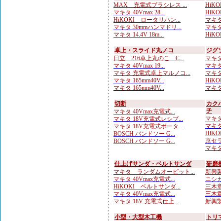
MAX 充電式ブラシレス ...
HiKOK
マキタ 40Vmax 28...
HiKO
HiKOKI ロータリハン...
マキタ
マキタ 30mmハンマドリ...
マキタ 
マキタ 14.4V 18m...
HiKOK
卓上・スライド丸ノコ
ジグ
日立 216卓上丸のこ C...
マキタ
マキタ 40Vmax 19...
マキタ
マキタ 充電式卓上マルノコ...
マキタ 
マキタ 165mm40V...
HiKO
マキタ 165mm40V...
マキタ
切断
カク
チ
マキタ 40Vmax充電式...
マキタ
マキタ 18V充電式レシプ...
マキタ
マキタ 18V充電式ポータ...
HiKO
BOSCH バンドソー G...
京セラ
BOSCH バンドソー G...
マキタ 
仕上げサンダ・ベルトサンダ
研磨
マキタ ランダムオービット...
新興製
マキタ 40Vmax充電式...
ニシガ
HiKOKI ベルトサンダ...
三木章
マキタ 40Vmax充電式...
三木章
マキタ 18V 充電式仕上...
新興製
小型・大型木工機
トリ