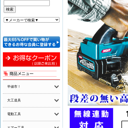
半値市！
大工道具
電動工具
エアー工具