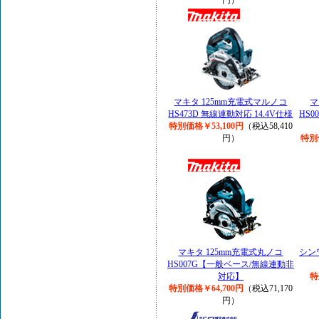
円）
マキタ 125mm充電式マルノコ
マ
HS473D 無線連動対応 14.4V仕様
HS
特別価格￥53,100円
（税込58,410
円）
特別
マキタ 125mm充電式丸ノコ
シンワ
HS007G【一般ベース/無線連動非
対応】
特
特別価格￥64,700円
（税込71,170
円）