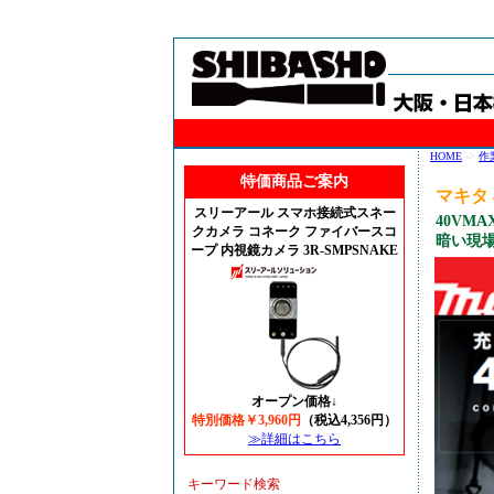
HOME
->
作
特価商品ご案内
マキタ 
スリーアール スマホ接続式スネー
40VM
クカメラ コネーク ファイバースコ
暗い現場
ープ 内視鏡カメラ 3R-SMPSNAKE
オープン価格↓
特別価格￥3,960円
（税込4,356円）
≫詳細はこちら
キーワード検索