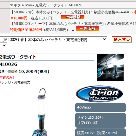
マキタ 40Vmax 充電式ワークライト ML002G
【ML002G 青】本体のみ (バッテリ・充電器別売)：希望小売価格
￥14,400
→
￥10,080円
（税込11,088円） →
【ML002GO オリーブ】本体のみ (バッテリ・充電器別売)：希望小売価格
￥14
特別価格￥10,080円
（税込11,088円） →