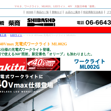
マキタ、ワークライト、ML002G、LEDライト、40V 大阪日本橋「柴商」
｜
｜
｜
｜
｜
｜
HOME
商品の一覧
買物カゴ
お店のご案内
特定商取引法表示
プ
業工具
->
LEDライト
-> マキタ 40Vmax 充電式ワークライト ML002G
40Vmax 充電式ワークライト ML002G
AX仕様の充電式ワークライト登場。
で使える360°照射。新定番色「オリーブ」も加わりました。