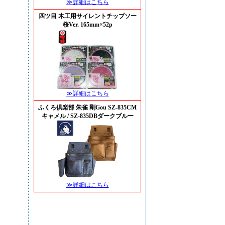
≫詳細はこちら
四ツ目 木工用サイレントチップソー
桜Ver. 165mm×52p
≫詳細はこちら
ふくろ倶楽部 朱雀 剛Gou SZ-835CM
キャメル / SZ-835DBダークブルー
≫詳細はこちら