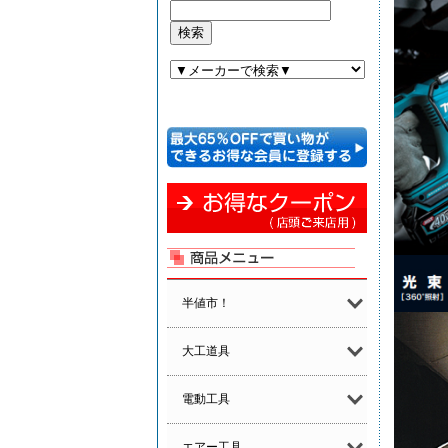
半値市！
大工道具
電動工具
エアー工具