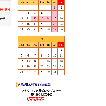
mon
tue
wed
thu
fri
sat
sun
1
2
特別価格
3
4
5
6
7
8
9
,400
→
10
11
12
13
14
15
16
17
18
19
20
21
22
23
24
25
26
27
28
29
30
1月
mon
tue
wed
thu
fri
sat
sun
1
2
3
4
5
6
7
8
9
10
11
12
13
14
15
16
17
18
19
20
21
22
23
24
25
26
27
28
29
30
31
マキタ 18V充電式レシプロソー
JR189DRGX/DZ