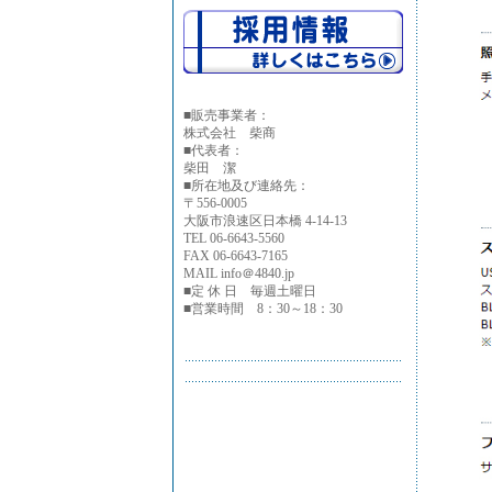
■
販売事業者：
株式会社 柴商
■代表者：
柴田 潔
■所在地及び連絡先：
〒556-0005
大阪市浪速区日本橋 4-14-13
TEL 06-6643-5560
FAX 06-6643-7165
MAIL info＠4840.jp
■定 休 日 毎週土曜日
■営業時間 8：30～18：30