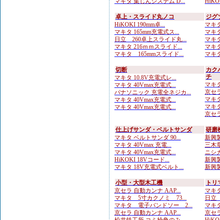
マキタ 集じんシステム D...
HiKO
卓上・スライド丸ノコ
ジグ
HiKOKI 190mm卓...
マキタ
マキタ 165mm充電式ス...
マキタ
日立 260卓上スライド丸...
マキタ
マキタ 216ｍｍスライド...
マキタ
マキタ 165mmスライド...
マキタ
切断
カク
チ
マキタ 10.8V充電式レ...
マキタ
マキタ 40Vmax充電式...
京セラ
パナソニック 充電全ネジカ...
マキタ
マキタ 40Vmax充電式...
マキタ
マキタ 40Vmax充電式...
京セラ
仕上げサンダ・ベルトサンダ
研磨
マキタ ベルトサンダ 90...
新興製
マキタ 40Vmax 充電...
三木章
マキタ 40Vmax充電式...
ニシガ
HiKOKI 18Vコード...
新興製
マキタ 18V充電式ベルト...
新興製
小型・大型木工機
トリ
京セラ 自動カンナ AAP...
マキタ
マキタ 5寸カクノミ 73...
日立
マキタ 電子バンドソー 2...
マキタ
京セラ 自動カンナ AAP...
京セラ