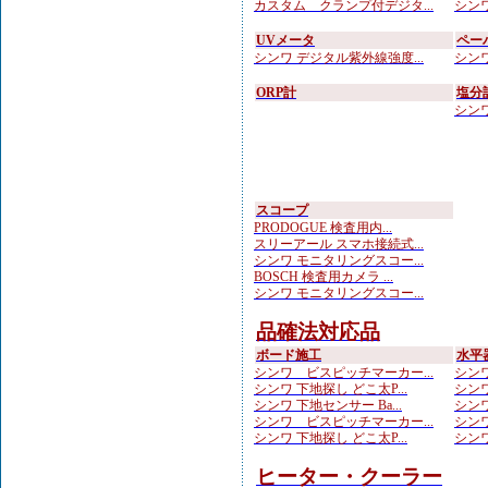
カスタム クランプ付デジタ...
シンワ
UVメータ
ペー
シンワ デジタル紫外線強度...
シンワ
ORP計
塩分
シンワ
スコープ
PRODOGUE 検査用内...
スリーアール スマホ接続式...
シンワ モニタリングスコー...
BOSCH 検査用カメラ ...
シンワ モニタリングスコー...
品確法対応品
ボード施工
水平
シンワ ビスピッチマーカー...
シンワ
シンワ 下地探し どこ太P...
シンワ
シンワ 下地センサー Ba...
シンワ
シンワ ビスピッチマーカー...
シンワ
シンワ 下地探し どこ太P...
シンワ
ヒーター・クーラー