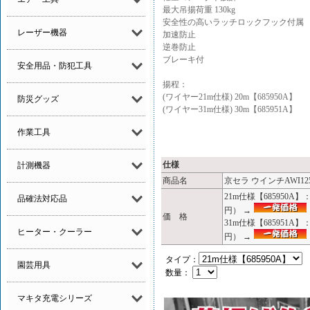
最大吊揚荷重 130kg
安全性の高いラッチロックフック付属
レーザー機器
加速防止
逆巻防止
ブレーキ付
安全用品・防犯工具
揚程：
(ワイヤー21m仕様) 20m【685950A】
防災グッズ
(ワイヤー31m仕様) 30m【685951A】
作業工具
仕様
計測機器
商品名
京セラ ウインチAWI1
21m仕様【685950A
品確法対応品
円） →
価 格
31m仕様【685951A
ヒーター・クーラー
円） →
タイプ：
園芸用具
数量：
マキタ充電シリーズ