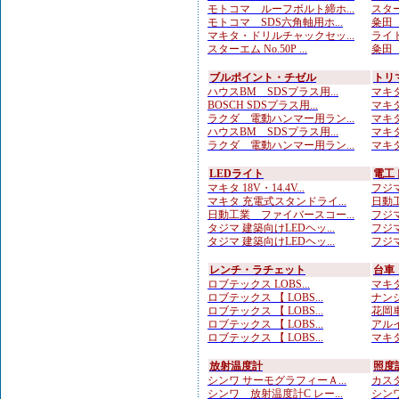
モトコマ ルーフボルト締ホ...
スターエ
モトコマ SDS六角軸用ホ...
粂田（
マキタ・ドリルチャックセッ...
ライト
スターエム No.50P ...
粂田（
ブルポイント・チゼル
トリ
ハウスBM SDSプラス用...
マキタ
BOSCH SDSプラス用...
マキタ
ラクダ 電動ハンマー用ラン...
マキタ
ハウスBM SDSプラス用...
マキタ
ラクダ 電動ハンマー用ラン...
マキタ
LEDライト
電工
マキタ 18V・14.4V...
フジマ
マキタ 充電式スタンドライ...
日動工
日動工業 ファイバースコー...
フジマ
タジマ 建築向けLEDヘッ...
フジマ
タジマ 建築向けLEDヘッ...
フジマ
レンチ・ラチェット
台車
ロブテックス LOBS...
マキタ
ロブテックス 【 LOBS...
ナンシ
ロブテックス 【 LOBS...
花岡車
ロブテックス 【 LOBS...
アルイ
ロブテックス 【 LOBS...
マキタ
放射温度計
照度
シンワ サーモグラフィーＡ...
カスタ
シンワ 放射温度計C レー...
シンワ