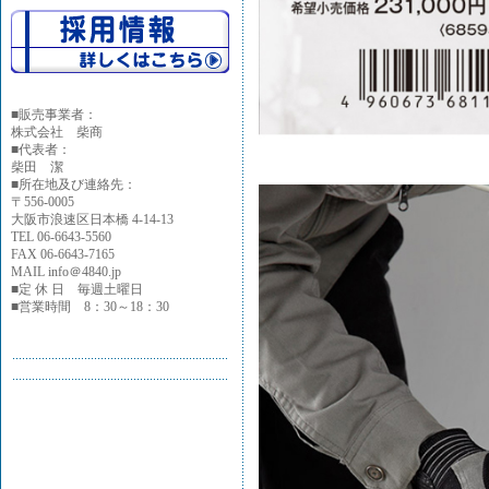
■
販売事業者：
株式会社 柴商
■代表者：
柴田 潔
■所在地及び連絡先：
〒556-0005
大阪市浪速区日本橋 4-14-13
TEL 06-6643-5560
FAX 06-6643-7165
MAIL info＠4840.jp
■定 休 日 毎週土曜日
■営業時間 8：30～18：30