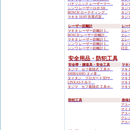
パナソニック レーザーマー...
タジマ
シンワ レーザーロボ SH...
タジマ
BOSCH ローテティング...
タジマ
マキタ 10.8V充電式室...
タジマ
レーザー距離計
レー
マキタ レーザー距離計 L...
エレベ
BOSCH レーザー距離計...
エレベ
マキタ レーザー距離計 L...
エレベ
シンワ レーザー距離計 L...
タジマ
シンワ レーザー距離計 L...
日立 
安全用品・防犯工具
安全帯・腰道具・安全工具
マキ
タジマ セフ着脱式 工具ホ...
マキタ
SHIBASHO ヌメ革 ...
マキタ
タイタン プロガード3Dサ...
マキタ
LINXAS F-H-V ...
マキタ
タジマ セフ着脱式 工具ホ...
マキタ
防犯工具
身体
アスベ
マイト
アスベ
クレシ
アスベ