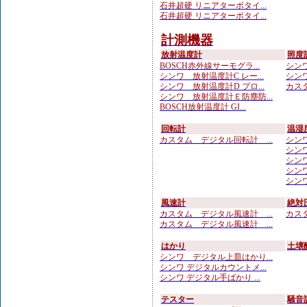
石井超硬 リニアターボタイ...
石井超硬 リニアターボタイ...
計測機器
放射温度計
照度
BOSCH赤外線サーモグラ...
シンワ
シンワ 放射温度計C レー...
シンワ
シンワ 放射温度計D プロ...
カスタ
シンワ 放射温度計Ｅ防塵防...
BOSCH放射温度計 GI...
回転計
温湿
カスタム デジタル回転計 ...
シンワ
シンワ 
シンワ
シンワ
シンワ
風速計
絶対
カスタム デジタル風速計 ...
カスタ
カスタム デジタル風速計 ...
はかり
土壌
シンワ デジタル上皿はかり...
シンワ デジタルカウントメ...
シンワ デジタル手ばかり ...
テスター
騒音