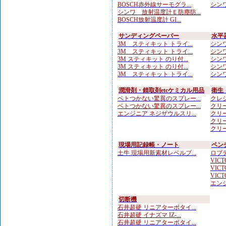
BOSCH赤外線サーモグラ...
シンワ
シンワ 放射温度計Ｅ防塵防...
BOSCH放射温度計 GI...
サンディングペーパー
水平
3M スティキット トライ...
シンワ
3M スティキット トライ...
シンワ
3M スティキット のり付...
シンワ
3M スティキット のり付...
シンワ
3M スティキット トライ...
シンワ
潤滑剤・錆取剤etcケミカル用品
衛生
ベトつかない驚異のスプレー...
クレシ
ベトつかない驚異のスプレー...
クリー
エンジニア ネジザウルスリ...
クリー
クリー
クリー
現場用記録帳・ノート
ペン
土牛 現場用新素材レベルブ...
ロブテ
VICTO
VICTO
VICTO
エンジ
切断機
石井超硬 リニアターボタイ...
石井超硬 イナズマ IZ-...
石井超硬 リニアターボタイ...