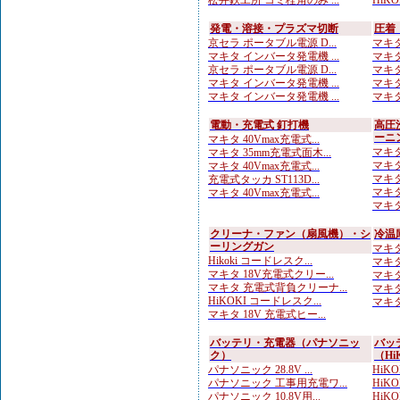
松井鉄工所 コミ栓角のみ ...
HiKO
発電・溶接・プラズマ切断
圧着
京セラ ポータブル電源 D...
マキタ
マキタ インバータ発電機 ...
マキタ
京セラ ポータブル電源 D...
マキタ
マキタ インバータ発電機 ...
マキタ
マキタ インバータ発電機 ...
マキタ
電動・充電式 釘打機
高圧
ーニ
マキタ 40Vmax充電式...
マキタ
マキタ 35mm充電式面木...
マキタ
マキタ 40Vmax充電式...
マキタ
充電式タッカ ST113D...
マキタ
マキタ 40Vmax充電式...
マキタ
クリーナ・ファン（扇風機）・シ
冷温
ーリングガン
マキタ 
Hikoki コードレスク...
マキタ
マキタ 18V充電式クリー...
マキタ
マキタ 充電式背負クリーナ...
マキタ
HiKOKI コードレスク...
マキタ
マキタ 18V 充電式ヒー...
バッテリ・充電器（パナソニッ
バッ
ク）
（Hi
パナソニック 28.8V ...
HiK
パナソニック 工事用充電ワ...
HiK
パナソニック 10.8V用...
HiKO