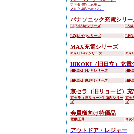
マキタ パワーソースキット...
マキタ 40Vmax用 ...
マキタ 40Vmax パワ...
パナソニック充電シリー
LJ(5.0Ah)シリーズ
LS(
LZ(3.1Ah)シリーズ
LP(
MAX充電シリーズ
MAX14.4Vシリーズ
MA
HiKOKI（旧日立）充
HiKOKI 14.4Vシリーズ
HiK
HiKOKI 10.8Vシリーズ
HiK
京セラ（旧リョービ）充
京セラ（旧リョービ）36Vシリー
京セ
ズ
ズ
会員様向け特価品
電動工具
その
アウトドア・レジャー