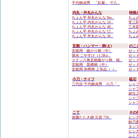
千代鶴貞秀 「乱菊」 寸八...
内丸・外丸かんな
特殊
ちょん平 外丸かんな 9m...
ちょん
ちょん平 内丸かんな 24...
常三郎
ちょん平 内丸かんな 48...
三木龍 
ちょん平 外丸かんな 12...
ちょん
ちょん平 外丸かんな 36...
ちょん
玄能・ハンマー・柄(え)
のこ
玄能用 曲がり柄（中）
ゼット
孫光 こやすけ（1.5Kg...
ゼット
ステン八角玄能曲がり柄 桜...
ゼット
玄能用 黒檀柄（中）
ゼット
玄能用 赤樫柄 上等品（（...
ゼット
小刀・ナイフ
砥石
三代目 千代鶴貞秀 小刀「...
シャプト
シャプト
超仕上
シャプト
シャプ
こて
その
造園たたき鏝 元首 750...
ヒシカ
鉋刃
タジマ
ヒシカ
ふくろ