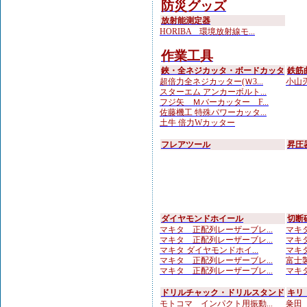
防災グッズ
放射能測定器
HORIBA 環境放射線モ...
作業工具
鋏・全ネジカッタ・ボードカッタ
鉄筋
超倍力全ネジカッター(Ｗ3...
小山刃
スターエム アンカーボルト...
フジ矢 Ｍバーカッター F...
佐藤機工 特殊パワーカッタ...
土牛 倍力Wカッター
フレアツール
昇圧
ダイヤモンドホイール
切断
マキタ 正配列レーザーブレ...
マキタ
マキタ 正配列レーザーブレ...
マキタ
マキタ ダイヤモンドホイ...
マキタ
マキタ 正配列レーザーブレ...
富士製
マキタ 正配列レーザーブレ...
マキタ
ドリルチャック・ドリルスタンド
キリ
モトコマ インパクト用振動...
粂田（