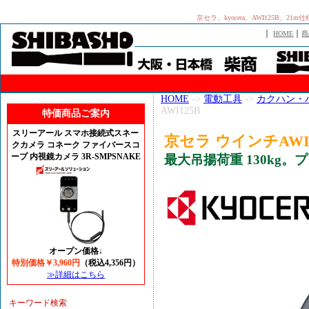
京セラ、kyocera、AWI125B、21
｜
｜
HOME
商
HOME
->
電動工具
->
カクハン・
AWI125B
特価商品ご案内
スリーアール スマホ接続式スネー
京セラ ウインチAWI
クカメラ コネーク ファイバースコ
ープ 内視鏡カメラ 3R-SMPSNAKE
最大吊揚荷重 130kg
オープン価格↓
特別価格￥3,960円
（税込4,356円）
≫詳細はこちら
キーワード検索