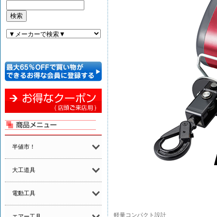
半値市！
大工道具
電動工具
軽量コンパクト設計
エアー工具