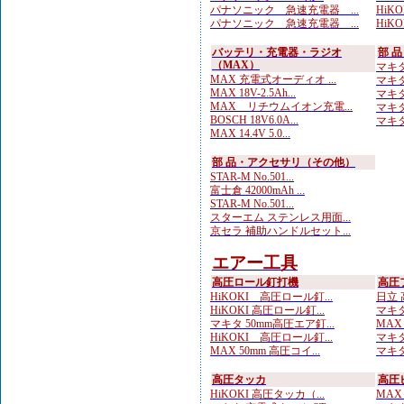
パナソニック 急速充電器 ...
HiKOK
パナソニック 急速充電器 ...
HiKO
バッテリ・充電器・ラジオ
部 
（MAX）
マキタ
MAX 充電式オーディオ ...
マキタ
MAX 18V-2.5Ah...
マキタ
MAX リチウムイオン充電...
マキタ
BOSCH 18V6.0A...
マキタ
MAX 14.4V 5.0...
部 品・アクセサリ（その他）
STAR-M No.501...
富士倉 42000mAh ...
STAR-M No.501...
スターエム ステンレス用面...
京セラ 補助ハンドルセット...
エアー工具
高圧ロール釘打機
高圧
HiKOKI 高圧ロール釘...
日立 
HiKOKI 高圧ロール釘...
マキタ
マキタ 50mm高圧エア釘...
MAX
HiKOKI 高圧ロール釘...
マキタ
MAX 50mm 高圧コイ...
マキタ
高圧タッカ
高圧
HiKOKI 高圧タッカ（...
MAX