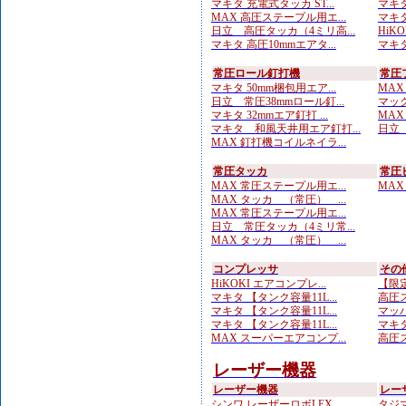
マキタ 充電式タッカ ST...
マキタ
MAX 高圧ステープル用エ...
マキタ
日立 高圧タッカ（4ミリ高...
HiK
マキタ 高圧10mmエアタ...
マキタ
常圧ロール釘打機
常圧
マキタ 50mm梱包用エア...
MAX
日立 常圧38mmロール釘...
マック
マキタ 32mmエア釘打 ...
MAX
マキタ 和風天井用エア釘打...
日立 
MAX 釘打機コイルネイラ...
常圧タッカ
常圧
MAX 常圧ステープル用エ...
MAX
MAX タッカ （常圧） ...
MAX 常圧ステープル用エ...
日立 常圧タッカ（4ミリ常...
MAX タッカ （常圧） ...
コンプレッサ
その
HiKOKI エアコンプレ...
【限定
マキタ 【タンク容量11L...
高圧ス
マキタ 【タンク容量11L...
マッハ
マキタ 【タンク容量11L...
マキタ
MAX スーパーエアコンプ...
高圧ス
レーザー機器
レーザー機器
レー
シンワ レーザーロボLEX...
タジマ