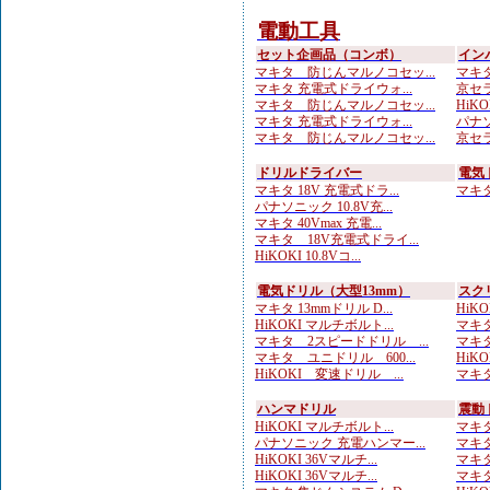
電動工具
セット企画品（コンボ）
イン
マキタ 防じんマルノコセッ...
マキタ
マキタ 充電式ドライウォ...
京セラ
マキタ 防じんマルノコセッ...
HiKOK
マキタ 充電式ドライウォ...
パナソ
マキタ 防じんマルノコセッ...
京セラ
ドリルドライバー
電気
マキタ 18V 充電式ドラ...
マキタ 
パナソニック 10.8V充...
マキタ 40Vmax 充電...
マキタ 18V充電式ドライ...
HiKOKI 10.8Vコ...
電気ドリル（大型13mm）
スク
マキタ 13mmドリル D...
HiK
HiKOKI マルチボルト...
マキタ
マキタ 2スピードドリル ...
マキタ
マキタ ユニドリル 600...
HiK
HiKOKI 変速ドリル ...
マキタ
ハンマドリル
震動
HiKOKI マルチボルト...
マキタ
パナソニック 充電ハンマー...
マキタ
HiKOKI 36Vマルチ...
マキタ
HiKOKI 36Vマルチ...
マキタ