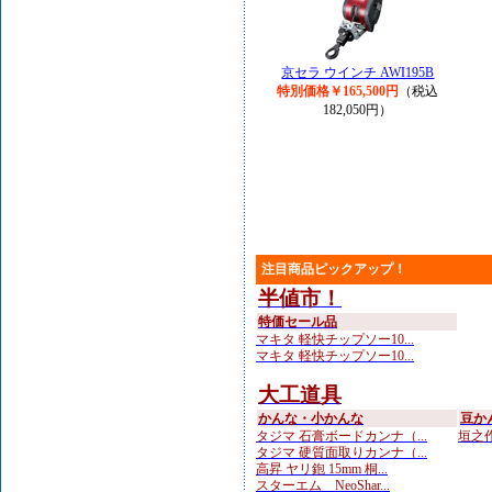
京セラ ウインチ AWI195B
特別価格￥165,500円
（税込
182,050円）
注目商品ピックアップ！
半値市！
特価セール品
マキタ 軽快チップソー10...
マキタ 軽快チップソー10...
大工道具
かんな・小かんな
豆か
タジマ 石膏ボードカンナ（...
垣之作
タジマ 硬質面取りカンナ（...
高昇 ヤリ鉋 15mm 桐...
スターエム NeoShar...