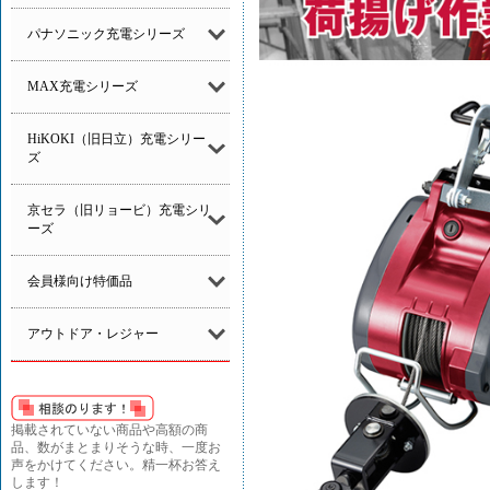
パナソニック充電シリーズ
MAX充電シリーズ
HiKOKI（旧日立）充電シリー
ズ
京セラ（旧リョービ）充電シリ
ーズ
会員様向け特価品
アウトドア・レジャー
掲載されていない商品や高額の商
品、数がまとまりそうな時、一度お
声をかけてください。精一杯お答え
します！