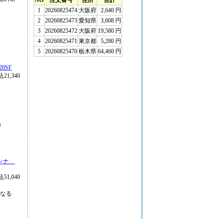
0SF
21,340
カンナ
51,040
らなる