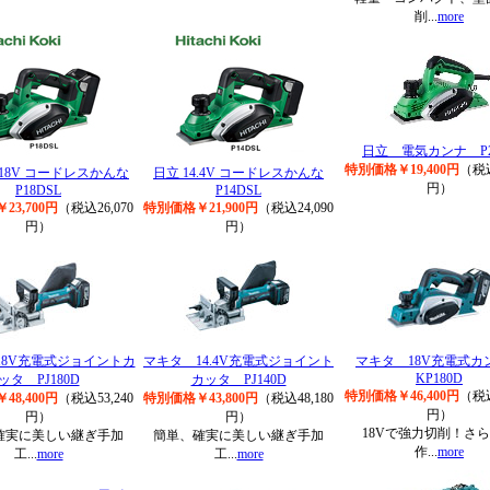
削...
more
日立 電気カンナ P2
特別価格￥19,400円
（税込
I 18V コードレスかんな
日立 14.4V コードレスかんな
円）
P18DSL
P14DSL
23,700円
（税込26,070
特別価格￥21,900円
（税込24,090
円）
円）
18V充電式ジョイントカ
マキタ 14.4V充電式ジョイント
マキタ 18V充電式
KP180D
ッタ PJ180D
カッタ PJ140D
特別価格￥46,400円
（税込
48,400円
（税込53,240
特別価格￥43,800円
（税込48,180
円）
円）
円）
18Vで強力切削！さ
確実に美しい継ぎ手加
簡単、確実に美しい継ぎ手加
作...
more
工...
more
工...
more