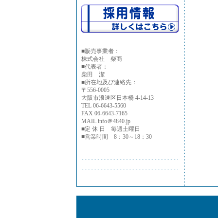
■
販売事業者：
株式会社 柴商
■代表者：
柴田 潔
■所在地及び連絡先：
〒556-0005
大阪市浪速区日本橋 4-14-13
TEL 06-6643-5560
FAX 06-6643-7165
MAIL info＠4840.jp
■定 休 日 毎週土曜日
■営業時間 8：30～18：30