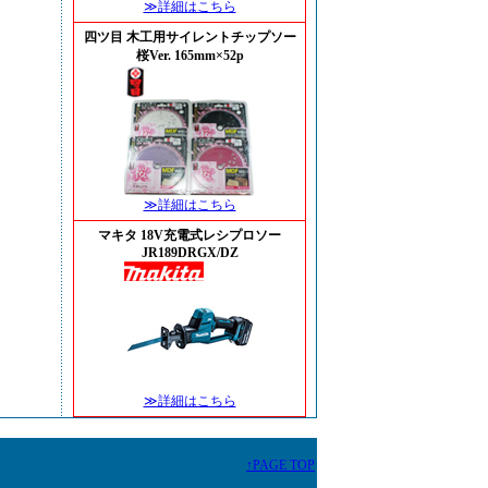
≫詳細はこちら
四ツ目 木工用サイレントチップソー
桜Ver. 165mm×52p
≫詳細はこちら
マキタ 18V充電式レシプロソー
JR189DRGX/DZ
≫詳細はこちら
↑PAGE TOP