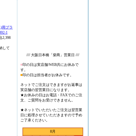
A)用プラ
2-1
2,398
納して
//// 大阪日本橋「柴商」営業日 ////
■
印の日は実店舗/WEB共にお休みで
す。
■
印の日は担当者がお休みです。
ネットでご注文はできますがお返事は
実店舗の翌営業日になります。
★お休みの日はお電話・FAXでのご注
文、ご質問をお受けできません。
★ネットでいただいたご注文は翌営業
日に処理させていただきますので予め
ご了承ください。
8月