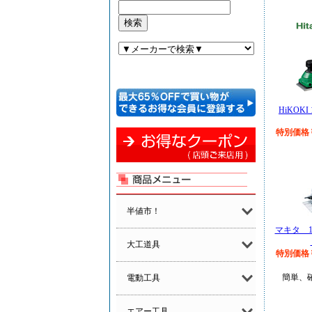
HiKOK
特別価格￥
半値市！
マキタ 
大工道具
特別価格￥
簡単、
電動工具
エアー工具