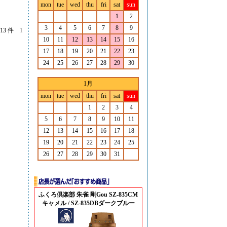
mon
tue
wed
thu
fri
sat
sun
1
2
3
4
5
6
7
8
9
13 件
1
10
11
12
13
14
15
16
17
18
19
20
21
22
23
24
25
26
27
28
29
30
1月
mon
tue
wed
thu
fri
sat
sun
1
2
3
4
5
6
7
8
9
10
11
12
13
14
15
16
17
18
19
20
21
22
23
24
25
26
27
28
29
30
31
ふくろ倶楽部 朱雀 剛Gou SZ-835CM
キャメル / SZ-835DBダークブルー