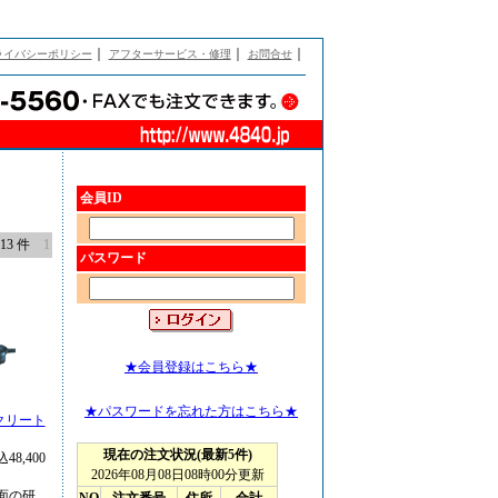
｜
｜
｜
ライバシーポリシー
アフターサービス・修理
お問合せ
会員ID
13 件
1
パスワード
★会員登録はこちら★
★パスワードを忘れた方はこちら★
ンクリート
48,400
面の研