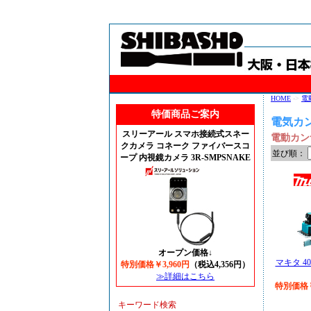
HOME
->
電
特価商品ご案内
電気カ
スリーアール スマホ接続式スネー
電動カン
クカメラ コネーク ファイバースコ
並び順：
ープ 内視鏡カメラ 3R-SMPSNAKE
オープン価格↓
マキタ 4
特別価格￥3,960円
（税込4,356円）
≫詳細はこちら
特別価格￥
キーワード検索