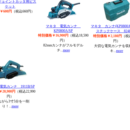
ジョイントカッタ用ビス
ケット
￥600円
（税込660円）
マキタ 電気カンナ
マキタ カンナ(KP0800
KP0800A/SP
スチックケース 82489
特別価格￥16,900円
（税込18,590
特別価格￥2,180円
（税込
円）
円）
82mmカンナがフルモデル
大切な電気カンナを収
チ...
more
キ...
more
気カンナ 1911B/SP
20,900円
（税込22,990
円）
ながら3寸5分を一削
り！...
more