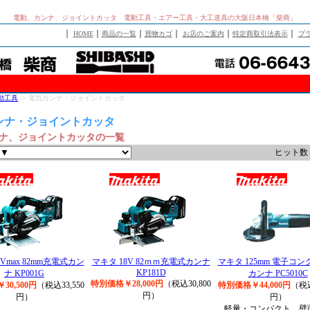
電動、カンナ、ジョイントカッタ 電動工具・エアー工具・大工道具の大阪日本橋「柴商」
｜
｜
｜
｜
｜
｜
HOME
商品の一覧
買物カゴ
お店のご案内
特定商取引法表示
プ
動工具
-> 電気カンナ・ジョイントカッタ
ンナ・ジョイントカッタ
ナ、ジョイントカッタの一覧
ヒット数 
0Vmax 82mm充電式カン
マキタ 18V 82ｍｍ充電式カンナ
マキタ 125mm 電子コ
KP181D
ナ KP001G
カンナ PC5010C
特別価格￥28,000円
（税込30,800
30,500円
（税込33,550
特別価格￥44,000円
（税込
円）
円）
円）
軽量・コンパクト、壁