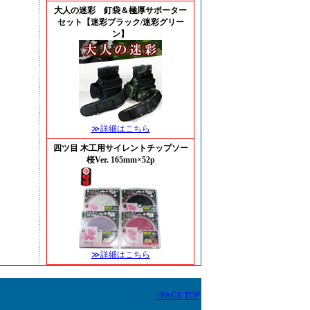
大人の迷彩 釘袋＆極厚サポーター
セット【迷彩ブラック/迷彩グリー
ン】
≫詳細はこちら
四ツ目 木工用サイレントチップソー
桜Ver. 165mm×52p
≫詳細はこちら
↑PAGE TOP