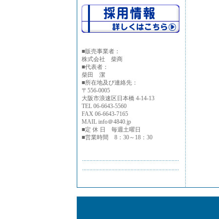
■
販売事業者：
株式会社 柴商
■代表者：
柴田 潔
■所在地及び連絡先：
〒556-0005
大阪市浪速区日本橋 4-14-13
TEL 06-6643-5560
FAX 06-6643-7165
MAIL info＠4840.jp
■定 休 日 毎週土曜日
■営業時間 8：30～18：30