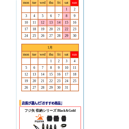
mon
tue
wed
thu
fri
sat
sun
1
2
3
4
5
6
7
8
9
10
11
12
13
14
15
16
17
18
19
20
21
22
23
24
25
26
27
28
29
30
1月
mon
tue
wed
thu
fri
sat
sun
1
2
3
4
5
6
7
8
9
10
11
12
13
14
15
16
17
18
19
20
21
22
23
24
25
26
27
28
29
30
31
フジ矢 収納シリーズ Black&Gold