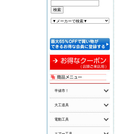
半値市！
大工道具
電動工具
エアー工具