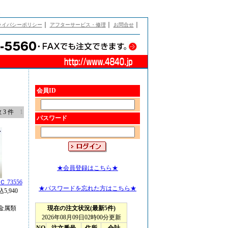
」
｜
｜
｜
ライバシーポリシー
アフターサービス・修理
お問合せ
会員ID
 3 件
1
パスワード
★会員登録はこちら★
73556
★パスワードを忘れた方はこちら★
5,940
金属類