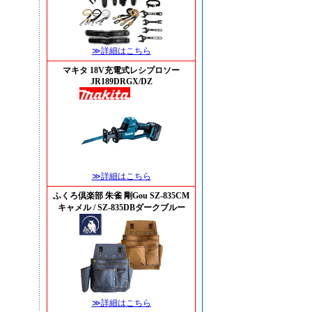
≫詳細はこちら
マキタ 18V充電式レシプロソー
JR189DRGX/DZ
≫詳細はこちら
ふくろ倶楽部 朱雀 剛Gou SZ-835CM
キャメル / SZ-835DBダークブルー
≫詳細はこちら