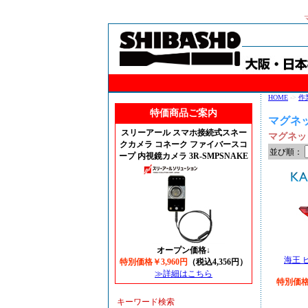
HOME
->
作
特価商品ご案内
マグネ
スリーアール スマホ接続式スネー
マグネッ
クカメラ コネーク ファイバースコ
並び順：
ープ 内視鏡カメラ 3R-SMPSNAKE
オープン価格↓
海王 ビス
特別価格￥3,960円
（税込4,356円）
≫詳細はこちら
特別価格￥
キーワード検索