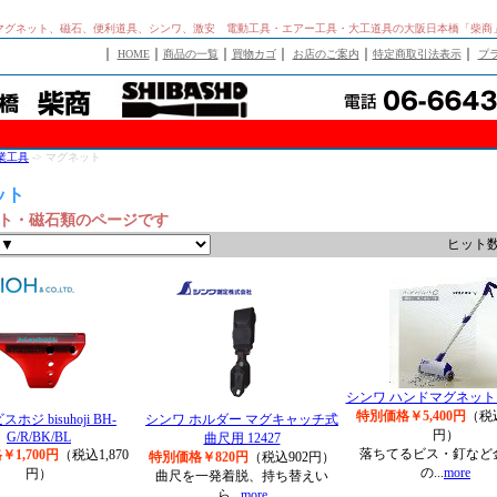
マグネット、磁石、便利道具、シンワ、激安 電動工具・エアー工具・大工道具の大阪日本橋「柴商
｜
｜
｜
｜
｜
｜
HOME
商品の一覧
買物カゴ
お店のご案内
特定商取引法表示
プ
業工具
-> マグネット
ット
ト・磁石類のページです
ヒット数
シンワ ハンドマグネットＣ 
特別価格￥5,400円
（税込
ホジ bisuhoji BH-
シンワ ホルダー マグキャッチ式
円）
G/R/BK/BL
曲尺用 12427
落ちてるビス・釘など
1,700円
（税込1,870
特別価格￥820円
（税込902円）
の...
more
円）
曲尺を一発着脱、持ち替えい
ら...
more