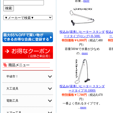
容量...
more
投込み(湯沸し)ヒーター スタンダ
投込
ードタイプ(ロング) H-500L
ー
特別価格￥6,800円
（税込7,480
特別
円）
容量500Ｗで水量が少なめ
容
の...
more
半値市！
投込み(湯沸し)ヒーター スタンダ
大工道具
ードタイプ H-1000S
特別価格￥7,700円
（税込8,470
円）
電動工具
一番よく売れるタイプです。
...
more
エアー工具