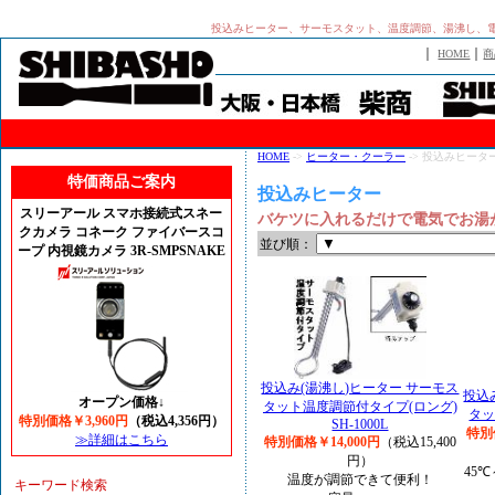
投込みヒーター、サーモスタット、温度調節、湯沸し、電
｜
｜
HOME
商
HOME
->
ヒーター・クーラー
-> 投込みヒータ
特価商品ご案内
投込みヒーター
スリーアール スマホ接続式スネー
バケツに入れるだけで電気でお湯
クカメラ コネーク ファイバースコ
並び順：
ープ 内視鏡カメラ 3R-SMPSNAKE
投込み(湯沸し)ヒーター サーモス
投込
オープン価格↓
タット温度調節付タイプ(ロング)
タッ
特別価格￥3,960円
（税込4,356円）
SH-1000L
特別
≫詳細はこちら
特別価格￥14,000円
（税込15,400
円）
45℃
温度が調節できて便利！
キーワード検索