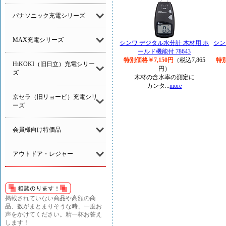
パナソニック充電シリーズ
MAX充電シリーズ
シンワ デジタル水分計 木材用 ホ
シン
ールド機能付 78643
特別価格￥7,150円
（税込7,865
特別
HiKOKI（旧日立）充電シリー
円）
ズ
木材の含水率の測定に
カンタ...
more
京セラ（旧リョービ）充電シリ
ーズ
会員様向け特価品
アウトドア・レジャー
掲載されていない商品や高額の商
品、数がまとまりそうな時、一度お
声をかけてください。精一杯お答え
します！