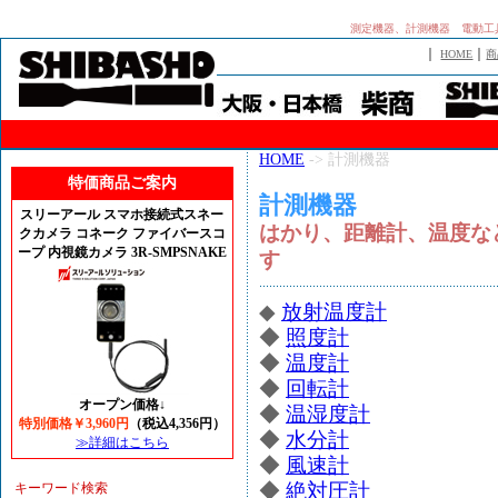
測定機器、計測機器 電動工
｜
｜
HOME
商
HOME
-> 計測機器
特価商品ご案内
計測機器
スリーアール スマホ接続式スネー
はかり、距離計、温度な
クカメラ コネーク ファイバースコ
ープ 内視鏡カメラ 3R-SMPSNAKE
す
◆
放射温度計
◆
照度計
◆
温度計
◆
回転計
オープン価格↓
◆
温湿度計
特別価格￥3,960円
（税込4,356円）
◆
水分計
≫詳細はこちら
◆
風速計
◆
絶対圧計
キーワード検索