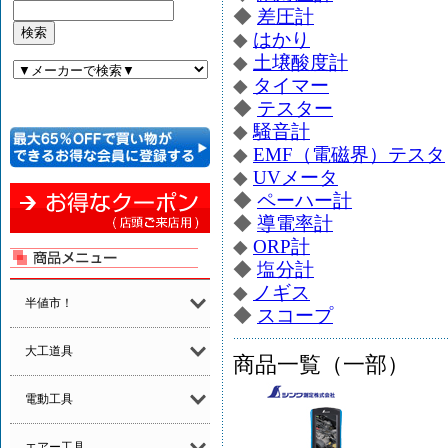
◆
差圧計
◆
はかり
◆
土壌酸度計
◆
タイマー
◆
テスター
◆
騒音計
◆
EMF（電磁界）テスタ
◆
UVメータ
◆
ペーハー計
◆
導電率計
◆
ORP計
◆
塩分計
◆
ノギス
半値市！
◆
スコープ
大工道具
商品一覧（一部）
電動工具
エアー工具