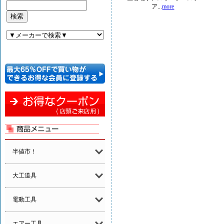
ア...
more
半値市！
大工道具
電動工具
エアー工具