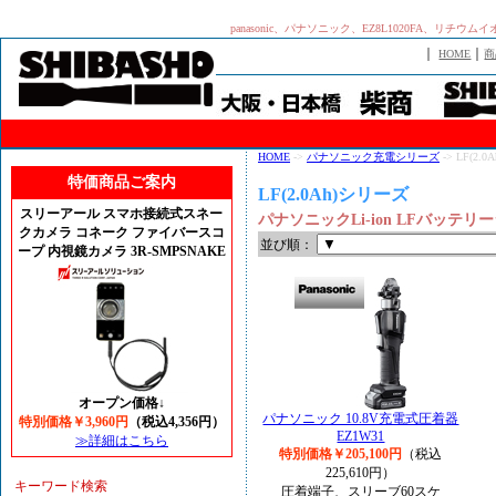
panasonic、パナソニック、EZ8L1020FA、
｜
｜
HOME
商
HOME
->
パナソニック充電シリーズ
-> LF(2.
特価商品ご案内
LF(2.0Ah)シリーズ
スリーアール スマホ接続式スネー
パナソニックLi-ion LFバッテリ
クカメラ コネーク ファイバースコ
並び順：
ープ 内視鏡カメラ 3R-SMPSNAKE
オープン価格↓
パナソニック 10.8V充電式圧着器
特別価格￥3,960円
（税込4,356円）
EZ1W31
≫詳細はこちら
特別価格￥205,100円
（税込
225,610円）
キーワード検索
圧着端子、スリーブ60スケ