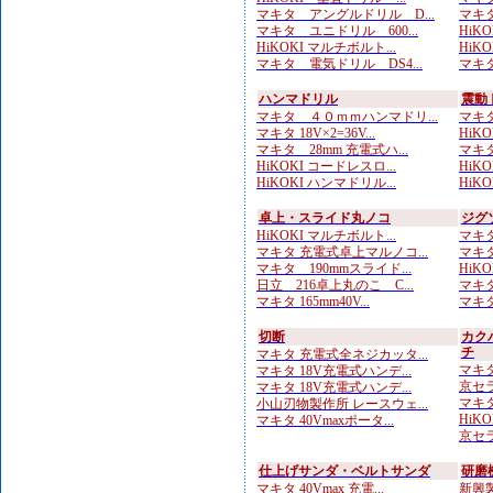
マキタ アングルドリル D...
マキタ
マキタ ユニドリル 600...
HiKO
HiKOKI マルチボルト...
HiK
マキタ 電気ドリル DS4...
マキタ
ハンマドリル
震動
マキタ ４０ｍｍハンマドリ...
マキタ
マキタ 18V×2=36V...
HiKOK
マキタ 28mm 充電式ハ...
マキタ
HiKOKI コードレスロ...
HiKO
HiKOKI ハンマドリル...
HiKOK
卓上・スライド丸ノコ
ジグ
HiKOKI マルチボルト...
マキタ
マキタ 充電式卓上マルノコ...
マキタ
マキタ 190mmスライド...
HiKO
日立 216卓上丸のこ C...
マキタ
マキタ 165mm40V...
マキタ
切断
カク
チ
マキタ 充電式全ネジカッタ...
マキタ
マキタ 18V充電式ハンデ...
京セラ
マキタ 18V充電式ハンデ...
マキタ
小山刃物製作所 レースウェ...
HiKO
マキタ 40Vmaxポータ...
京セラ
仕上げサンダ・ベルトサンダ
研磨
マキタ 40Vmax 充電...
新興製