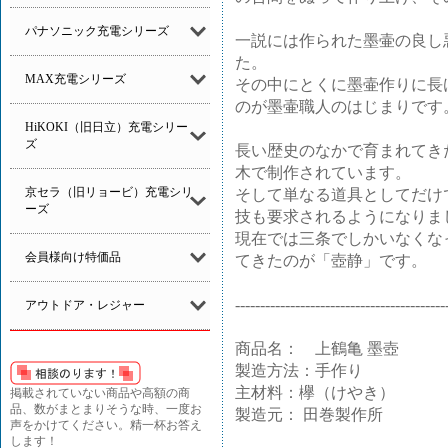
パナソニック充電シリーズ
一説には作られた墨壷の良し
た。
MAX充電シリーズ
その中にとくに墨壷作りに長
のが墨壷職人のはじまりです
HiKOKI（旧日立）充電シリー
ズ
長い歴史のなかで育まれてき
木で制作されています。
京セラ（旧リョービ）充電シリ
そして単なる道具としてだけ
ーズ
技も要求されるようになりま
現在では三条でしかいなくな
会員様向け特価品
てきたのが「壺静」です。
------------------------------------------
アウトドア・レジャー
商品名： 上鶴亀 墨壺
製造方法：手作り
主材料：欅（けやき）
掲載されていない商品や高額の商
品、数がまとまりそうな時、一度お
製造元： 田巻製作所
声をかけてください。精一杯お答え
します！