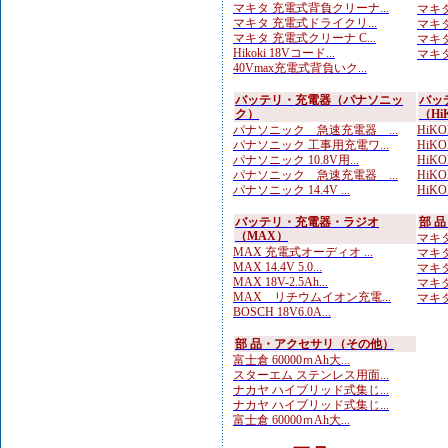
マキタ 充電式背負クリーナ...
マキタ
マキタ 充電式ドライクリ...
マキタ
マキタ 充電式クリーナ C...
マキタ 
Hikoki 18Vコード...
マキタ
40Vmax充電式背負いク...
バッテリ・充電器（パナソニッ
バッ
ク）
（Hi
パナソニック 急速充電器 ...
HiKO
パナソニック 工事用充電ワ...
HiKOK
パナソニック 10.8V用...
HiKOK
パナソニック 急速充電器 ...
HiKOK
パナソニック 14.4V ...
HiK
バッテリ・充電器・ラジオ
部 
（MAX）
マキタ
MAX 充電式オーディオ ...
マキタ
MAX 14.4V 5.0...
マキタ
MAX 18V-2.5Ah...
マキタ
MAX リチウムイオン充電...
マキタ
BOSCH 18V6.0A...
部 品・アクセサリ（その他）
富士倉 60000ｍAh大...
スターエム ステンレス用面...
ナカヤ ハイブリッド式集じ...
ナカヤ ハイブリッド式集じ...
富士倉 60000ｍAh大...