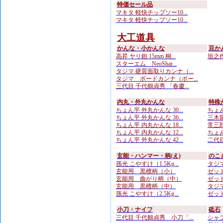
特価セール品
マキタ 軽快チップソー10...
マキタ 軽快チップソー10...
大工道具
かんな・小かんな
豆か
高昇 ヤリ鉋 15mm 桐...
垣之作
スターエム NeoShar...
タジマ 硬質面取りカンナ（...
タジマ ボードカンナ（ボー...
三代目 千代鶴貞秀 「春慶...
内丸・外丸かんな
特殊
ちょん平 外丸かんな 30...
ちょん
ちょん平 外丸かんな 36...
三木龍
ちょん平 内丸かんな 18...
常三郎
ちょん平 内丸かんな 12...
ちょん
ちょん平 外丸かんな 42...
二代目
玄能・ハンマー・柄(え)
のこ
孫光 こやすけ（1.5Kg...
タジマ
玄能用 黒檀柄（小）
ゼット
玄能用 曲がり柄（中）
ゼット
玄能用 黒檀柄（中）
タジマ
孫光 こやすけ（2.5Kg...
ゼット
小刀・ナイフ
砥石
三代目 千代鶴貞秀 小刀「...
シャプト