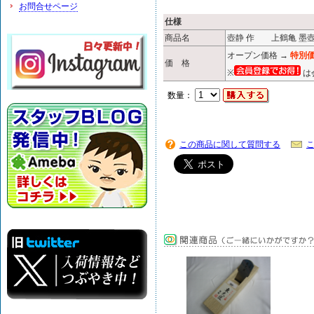
お問合せページ
仕様
商品名
壺静 作 上鶴亀 墨壺 
オープン価格 →
特別価
価 格
※
は
数量：
この商品に関して質問する