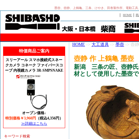
墨壺、壺静、上鶴亀、三条、けやき、田巻製作所、電動工具
｜
｜
HOME
商
HOME
->
大工道具
->
墨壺
-> 壺
特価商品ご案内
壺静 作 上鶴亀 墨壺
スリーアール スマホ接続式スネー
クカメラ コネーク ファイバースコ
新潟 三条の匠、壺静氏
ープ 内視鏡カメラ 3R-SMPSNAKE
材として使用した墨壺で
オープン価格↓
特別価格￥3,960円
（税込4,356円）
≫詳細はこちら
キーワード検索