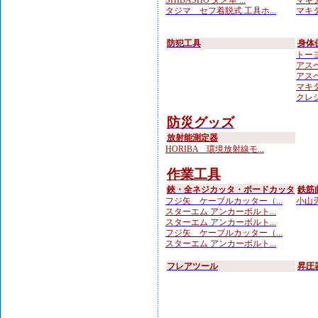
SHIBASHO ヌメ革 ...
マキタ
タジマ セフ着脱式 工具ホ...
マキタ
防犯工具
身体
トーヨ
アスベ
アスベ
マキ
クレシ
防災グッズ
放射能測定器
HORIBA 環境放射線モ...
作業工具
鋏・全ネジカッタ・ボードカッタ
鉄筋
フジ矢 ケーブルカッター（...
小山刃
スターエム アンカーボルト...
スターエム アンカーボルト...
フジ矢 ケーブルカッター（...
スターエム アンカーボルト...
フレアツール
昇圧