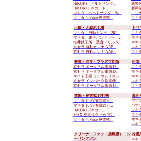
HiKOKI ベルトサンダ...
新興製
HiKOKI 18Vコード...
新興製
マキタ ベルトサンダ 94...
ニシガ
マキタ 40Vmax充電式...
マキタ
小型・大型木工機
トリ
マキタ 自動カンナ 201...
マキタ
マキタ 電子バンドソー 2...
マキタ
松井鉄工所 垂直ドリル S...
マキタ
京セラ 自動カンナ AAP...
マキタ
京セラ 自動カンナ AAP...
マキタ
発電・溶接・プラズマ切断
圧着
京セラ ポータブル電源 D...
マキタ
京セラ ポータブル電源 D...
マキタ
マイト工業 リチウムイオン...
マキタ
京セラ インバータ発電機 ...
マキタ
京セラ ポータブル電源 D...
マキタ
電動・充電式 釘打機
高圧
ーニ
マキタ 10.8V充電式ピ...
パナソ
マキタ 10.8V充電式ピ...
マキタ
HiKOKI 36Vコー...
マキタ
MAX 充電式タッカ TG...
マキタ
マキタ 40Vmax充電式...
マキタ
クリーナ・ファン（扇風機）・シ
冷温
ーリングガン
マキタ