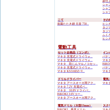
超仕上
シャプ
シャプト
シャプ
こて
その
造園たたき鏝 元首 750...
ヒシカ
タジマ
タジマ
ふくろ
ヒシカ
電動工具
セット企画品（コンボ）
イン
マキタ 充電式ドライウォ...
パナソ
マキタ 充電式ドライウォ...
マキタ 
マキタ 防じんマルノコセッ...
HiKOK
マキタ 充電式ドライウォ...
パナソ
マキタ KS516DZ+V...
マキタ
ドリルドライバー
電気
マキタ アースオーガ用アク...
マキタ 
マキタ 7.2V 充電式ペ...
マキタ 10.8Vドライバ...
HiKOKI 3.6Vコー...
マキタ アースオーガ用アク...
電気ドリル（大型13mm）
スク
HiKOKI 垂直ドリル ...
マキタ