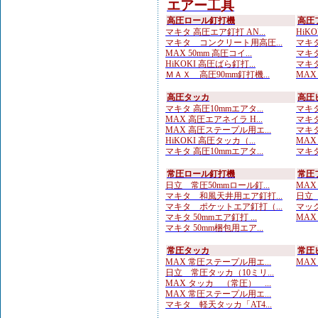
エアー工具
高圧ロール釘打機
高圧
マキタ 高圧エア釘打 AN...
HiKO
マキタ コンクリート用高圧...
マキタ
MAX 50mm 高圧コイ...
マキタ
HiKOKI 高圧ばら釘打...
マキタ
ＭＡＸ 高圧90mm釘打機...
MAX
高圧タッカ
高圧
マキタ 高圧10mmエアタ...
マキタ
MAX 高圧エアネイラ H...
マキタ
MAX 高圧ステープル用エ...
マキタ
HiKOKI 高圧タッカ（...
MAX
マキタ 高圧10mmエアタ...
マキタ
常圧ロール釘打機
常圧
日立 常圧50mmロール釘...
MAX
マキタ 和風天井用エア釘打...
日立 
マキタ ポケットエア釘打（...
マック
マキタ 50mmエア釘打 ...
MAX
マキタ 50mm梱包用エア...
常圧タッカ
常圧
MAX 常圧ステープル用エ...
MAX
日立 常圧タッカ（10ミリ...
MAX タッカ （常圧） ...
MAX 常圧ステープル用エ...
マキタ 軽天タッカ「AT4...