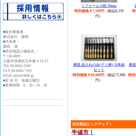
リフォーム小鉋 36mm
特別価格￥7,500円
（税込8,250
特
円）
■
販売事業者：
株式会社 柴商
■代表者：
柴田 潔
■所在地及び連絡先：
〒556-0005
大阪市浪速区日本橋 4-14-13
勇肌 追入れのみ(グミ柄) 10本組
勇肌
TEL 06-6643-5560
セット
FAX 06-6643-7165
特別価格￥69,000円
（税込75,900
特別
MAIL info＠4840.jp
円）
■定 休 日 毎週土曜日
■営業時間 8：30～18：30
注目商品ピックアップ！
半値市！