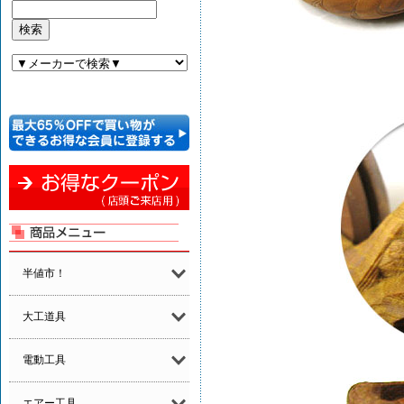
半値市！
大工道具
電動工具
エアー工具