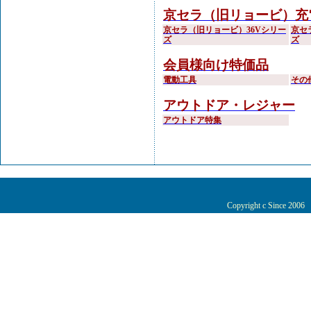
京セラ（旧リョービ）充
京セラ（旧リョービ）36Vシリー
京セ
ズ
ズ
会員様向け特価品
電動工具
その
アウトドア・レジャー
アウトドア特集
Copyright c Since 200