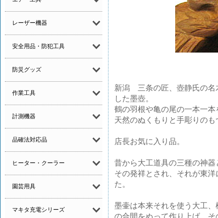
レーザー機器
安全用品・防犯工具
防災グッズ
新潟 三条の匠、壺静氏の名
作業工具
した墨壺。
鶴の羽根や亀の尾の一本一本
計測機器
天然のぬくもりと手彫りのも
品確法対応品
店長お気に入り品。
昔から大工道具の三種の神器
ヒーター・クーラー
その発祥とされ、それが東洋
た。
園芸用具
墨壷は本来それを使う大工、
マキタ充電シリーズ
の合間をぬって作り上げ、そ