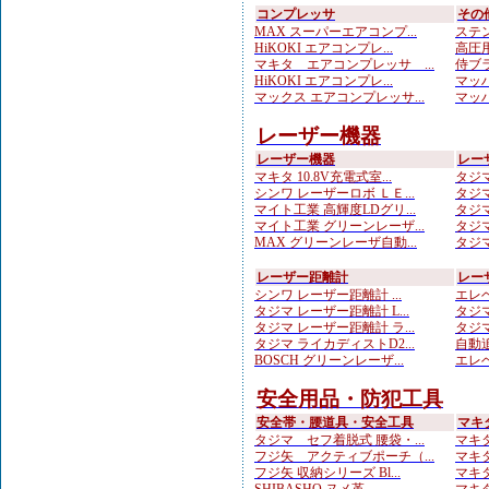
コンプレッサ
その
MAX スーパーエアコンプ...
ステン
HiKOKI エアコンプレ...
高圧用
マキタ エアコンプレッサ ...
侍ブラ
HiKOKI エアコンプレ...
マッハ
マックス エアコンプレッサ...
マッハ
レーザー機器
レーザー機器
レー
マキタ 10.8V充電式室...
タジマ
シンワ レーザーロボ ＬＥ...
タジマ
マイト工業 高輝度LDグリ...
タジマ
マイト工業 グリーンレーザ...
タジマ
MAX グリーンレーザ自動...
タジマ
レーザー距離計
レー
シンワ レーザー距離計 ...
エレベ
タジマ レーザー距離計 L...
タジマ
タジマ レーザー距離計 ラ...
タジマ
タジマ ライカディストD2...
自動追
BOSCH グリーンレーザ...
エレベ
安全用品・防犯工具
安全帯・腰道具・安全工具
マキ
タジマ セフ着脱式 腰袋・...
マキタ
フジ矢 アクティブポーチ（...
マキタ
フジ矢 収納シリーズ Bl...
マキタ