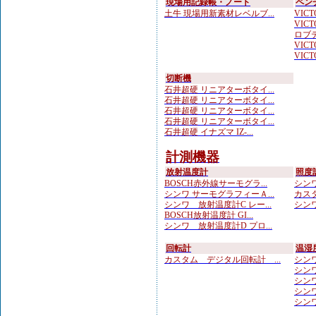
現場用記録帳・ノート
ペン
土牛 現場用新素材レベルブ...
VICTO
VICTO
ロブテ
VICTO
VICTO
切断機
石井超硬 リニアターボタイ...
石井超硬 リニアターボタイ...
石井超硬 リニアターボタイ...
石井超硬 リニアターボタイ...
石井超硬 イナズマ IZ-...
計測機器
放射温度計
照度
BOSCH赤外線サーモグラ...
シンワ
シンワ サーモグラフィーＡ...
カスタ
シンワ 放射温度計C レー...
シンワ
BOSCH放射温度計 GI...
シンワ 放射温度計D プロ...
回転計
温湿
カスタム デジタル回転計 ...
シンワ
シンワ
シンワ 
シンワ
シンワ