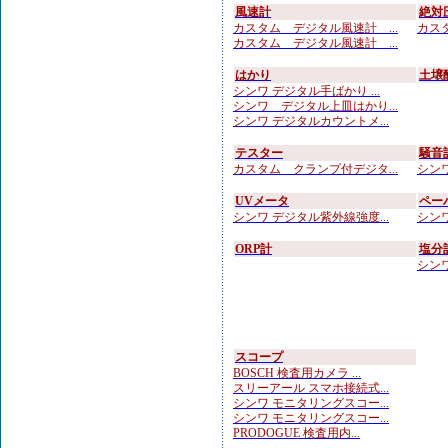
風速計
絶対
カスタム デジタル風速計 ...
カスタ
カスタム デジタル風速計 ...
はかり
土壌
シンワ デジタル手ばかり ...
シンワ デジタル上皿はかり...
シンワ デジタルカウントメ...
テスター
騒音
カスタム クランプ付デジタ...
シンワ
UVメータ
ペー
シンワ デジタル紫外線強度...
シンワ
ORP計
塩分
シンワ
スコープ
BOSCH 検査用カメラ ...
スリーアール スマホ接続式...
シンワ モニタリングスコー...
シンワ モニタリングスコー...
PRODOGUE 検査用内...