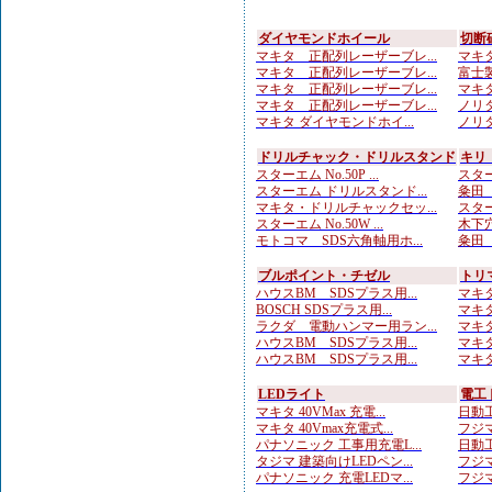
ダイヤモンドホイール
切断
マキタ 正配列レーザーブレ...
マキタ
マキタ 正配列レーザーブレ...
富士製
マキタ 正配列レーザーブレ...
マキタ
マキタ 正配列レーザーブレ...
ノリタ
マキタ ダイヤモンドホイ...
ノリタ
ドリルチャック・ドリルスタンド
キリ
スターエム No.50P ...
スター
スターエム ドリルスタンド...
粂田（
マキタ・ドリルチャックセッ...
スター
スターエム No.50W ...
木下穴
モトコマ SDS六角軸用ホ...
粂田（
ブルポイント・チゼル
トリ
ハウスBM SDSプラス用...
マキタ
BOSCH SDSプラス用...
マキタ
ラクダ 電動ハンマー用ラン...
マキタ
ハウスBM SDSプラス用...
マキタ
ハウスBM SDSプラス用...
マキタ
LEDライト
電工
マキタ 40VMax 充電...
日動工
マキタ 40Vmax充電式...
フジマ
パナソニック 工事用充電L...
日動工
タジマ 建築向けLEDペン...
フジマ
パナソニック 充電LEDマ...
フジマ