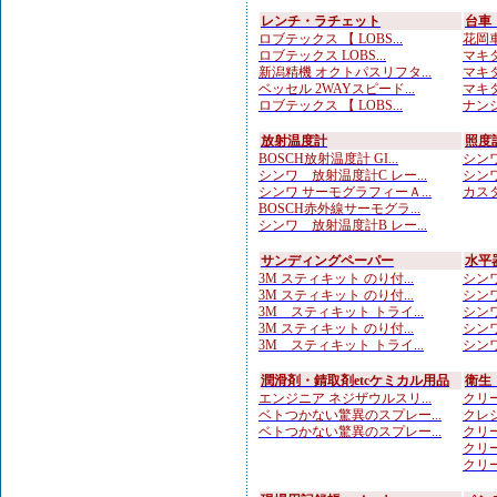
レンチ・ラチェット
台車
ロブテックス 【 LOBS...
花岡車
ロブテックス LOBS...
マキタ
新潟精機 オクトパスリフタ...
マキタ
ベッセル 2WAYスピード...
マキタ
ロブテックス 【 LOBS...
ナンシ
放射温度計
照度
BOSCH放射温度計 GI...
シンワ
シンワ 放射温度計C レー...
シンワ
シンワ サーモグラフィーＡ...
カスタ
BOSCH赤外線サーモグラ...
シンワ 放射温度計B レー...
サンディングペーパー
水平
3M スティキット のり付...
シンワ
3M スティキット のり付...
シンワ
3M スティキット トライ...
シンワ
3M スティキット のり付...
シンワ
3M スティキット トライ...
シンワ
潤滑剤・錆取剤etcケミカル用品
衛生
エンジニア ネジザウルスリ...
クリー
ベトつかない驚異のスプレー...
クレシ
ベトつかない驚異のスプレー...
クリー
クリー
クリー