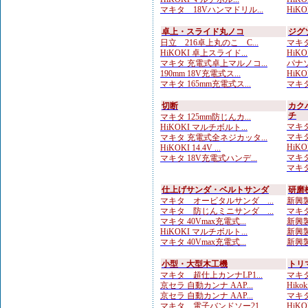
マキタ 18Vハンマドリル...
HiKOK
卓上・スライド丸ノコ
ジグ
日立 216卓上丸のこ C...
マキタ
HiKOKI 卓上スライド...
HiKO
マキタ 充電式卓上マルノコ...
パナソ
190mm 18V充電式ス...
HiKO
マキタ 165mm充電式ス...
マキタ
切断
カク
チ
マキタ 125mm防じんカ...
マキタ
HiKOKI マルチボルト...
マキタ
マキタ 充電式全ネジカッタ...
HiKO
HiKOKI 14.4V ...
マキタ
マキタ 18V充電式ハンデ...
マキタ
仕上げサンダ・ベルトサンダ
研磨
マキタ オービタルサンダ ...
新興製
マキタ 防じんミニサンダ ...
マキタ
マキタ 40Vmax充電式...
新興製
HiKOKI マルチボルト...
新興製
マキタ 40Vmax充電式...
新興製
小型・大型木工機
トリ
マキタ 超仕上カンナLP1...
マキタ
京セラ 自動カンナ AAP...
Hiko
京セラ 自動カンナ AAP...
マキタ
マキタ 電子バンドソー21...
HiKO