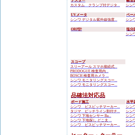
テスター
騒音
カスタム クランプ付デジタ...
シンワ
UVメータ
ペー
シンワ デジタル紫外線強度...
シンワ
ORP計
塩分
シンワ
スコープ
スリーアール スマホ接続式...
PRODOGUE 検査用内...
BOSCH 検査用カメラ ...
シンワ モニタリングスコー...
シンワ モニタリングスコー...
品確法対応品
ボード施工
水平
シンワ ビスピッチマーカー...
シンワ
タジマ ピッチライン割付チ...
シンワ
シンワ 下地センサー Ba...
シンワ
シンワ 下地探し どこ太 ...
シンワ
シンワ ビスピッチマーカー...
シンワ