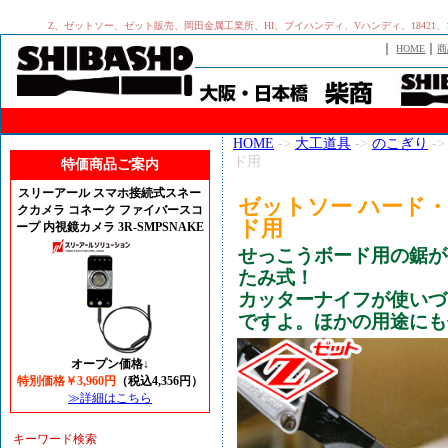
Z、ゼットソー、ゼット販売、岡田金属工業所、HI、ブイハンディ、Vハンディ、1842
｜
｜
HOME
商
HOME
->
大工道具
->
のこぎり
-
ド用
特価商品ご案内
スリーアール スマホ接続式スネー
ゼットソー ハード・イン
クカメラ コネーク ファイバースコ
ド用
ープ 内視鏡カメラ 3R-SMPSNAKE
せっこうボード用の鋸が
たみ式！
カッターナイフが使いづ
ですよ。ほかの用途にも
オープン価格↓
特別価格￥3,960円
（税込4,356円）
≫詳細はこちら
キーワード検索