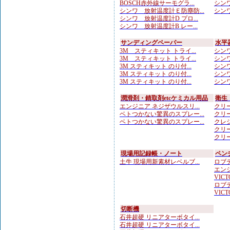
BOSCH赤外線サーモグラ...
シンワ
シンワ 放射温度計Ｅ防塵防...
シンワ
シンワ 放射温度計D プロ...
シンワ 放射温度計B レー...
サンディングペーパー
水平
3M スティキット トライ...
シンワ
3M スティキット トライ...
シンワ
3M スティキット のり付...
シンワ
3M スティキット のり付...
シンワ
3M スティキット のり付...
シンワ
潤滑剤・錆取剤etcケミカル用品
衛生
エンジニア ネジザウルスリ...
クリー
ベトつかない驚異のスプレー...
クリー
ベトつかない驚異のスプレー...
クレシ
クリー
クリー
現場用記録帳・ノート
ペン
土牛 現場用新素材レベルブ...
ロブテ
エンジ
VICTO
ロブテ
VICTO
切断機
石井超硬 リニアターボタイ...
石井超硬 リニアターボタイ...