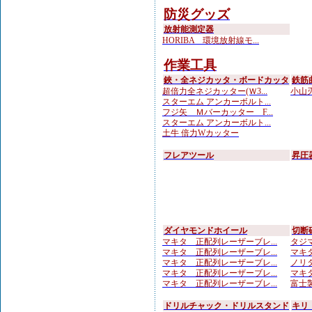
防災グッズ
放射能測定器
HORIBA 環境放射線モ...
作業工具
鋏・全ネジカッタ・ボードカッタ
鉄筋
超倍力全ネジカッター(Ｗ3...
小山刃
スターエム アンカーボルト...
フジ矢 Ｍバーカッター F...
スターエム アンカーボルト...
土牛 倍力Wカッター
フレアツール
昇圧
ダイヤモンドホイール
切断
マキタ 正配列レーザーブレ...
タジマ
マキタ 正配列レーザーブレ...
マキタ
マキタ 正配列レーザーブレ...
ノリタ
マキタ 正配列レーザーブレ...
マキタ
マキタ 正配列レーザーブレ...
富士製
ドリルチャック・ドリルスタンド
キリ