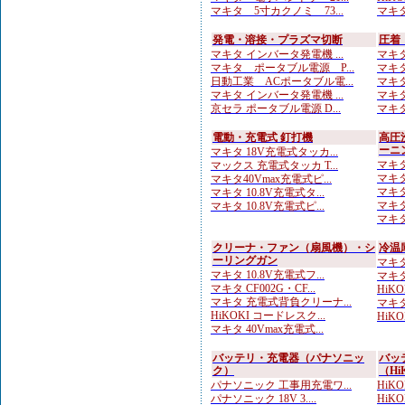
マキタ 5寸カクノミ 73...
マキタ
発電・溶接・プラズマ切断
圧着
マキタ インバータ発電機 ...
マキタ
マキタ ポータブル電源 P...
マキタ
日動工業 ACポータブル電...
マキタ
マキタ インバータ発電機 ...
マキタ
京セラ ポータブル電源 D...
マキタ
電動・充電式 釘打機
高圧
ーニ
マキタ 18V充電式タッカ...
マキタ
マックス 充電式タッカ T...
マキタ
マキタ40Vmax充電式ピ...
マキタ
マキタ 10.8V充電式タ...
マキタ
マキタ 10.8V充電式ピ...
マキタ
クリーナ・ファン（扇風機）・シ
冷温
ーリングガン
マキタ
マキタ 10.8V充電式フ...
マキタ
マキタ CF002G・CF...
HiK
マキタ 充電式背負クリーナ...
マキタ 
HiKOKI コードレスク...
HiK
マキタ 40Vmax充電式...
バッテリ・充電器（パナソニッ
バッ
ク）
（Hi
パナソニック 工事用充電ワ...
HiKO
パナソニック 18V 3....
HiK