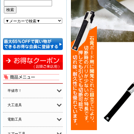
半値市！
大工道具
電動工具
エアー工具