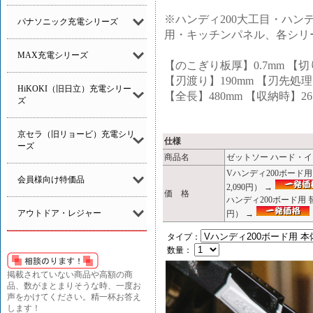
※ハンディ200大工目・ハンデ
パナソニック充電シリーズ
用・キッチンパネル、各シリ
MAX充電シリーズ
【のこぎり板厚】0.7mm 【切り
【刃渡り】190mm 【刃先
HiKOKI（旧日立）充電シリー
【全長】480mm 【収納時】26
ズ
京セラ（旧リョービ）充電シリ
仕様
ーズ
商品名
ゼットソー ハード・インパ
Vハンディ200ボード用 
会員様向け特価品
2,090円） →
価 格
ハンディ200ボード用 
アウトドア・レジャー
円） →
タイプ：
数量：
掲載されていない商品や高額の商
品、数がまとまりそうな時、一度お
声をかけてください。精一杯お答え
します！