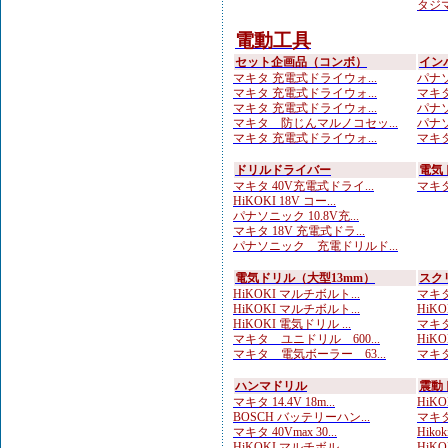
タジマ
電動工具
セット企画品（コンボ）
イン
マキタ 充電式ドライウォ...
パナソ
マキタ 充電式ドライウォ...
マキタ
マキタ 充電式ドライウォ...
パナソ
マキタ 防じんマルノコセッ...
パナソニ
マキタ 充電式ドライウォ...
マキタ
ドリルドライバー
電気
マキタ 40V充電式ドライ...
マキタ 
HiKOKI 18V コー...
パナソニック 10.8V充...
マキタ 18V 充電式ドラ...
パナソニック 充電ドリルド...
電気ドリル（大型13mm）
スク
HiKOKI マルチボルト...
マキタ
HiKOKI マルチボルト...
HiK
HiKOKI 電気ドリル ...
マキタ
マキタ ユニドリル 600...
HiKO
マキタ 電気ボーラー 63...
マキタ
ハンマドリル
震動
マキタ 14.4V 18m...
HiKO
BOSCH バッテリーハン...
マキタ
マキタ 40Vmax 30...
Hik
HiKOKI マルチボル...
HiKO