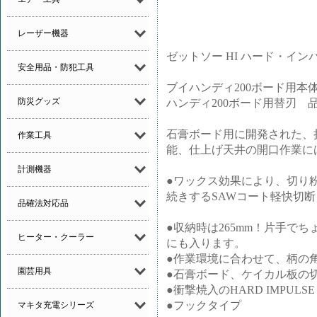
レーザー機器
ゼットソー HI ハード・インパ
安全用品・防犯工具
ブイハンディ200ボード用本体 品番
防災グッズ
ハンディ200ボード用替刃 品番：18
石膏ボード用に開発された、
作業工具
能、仕上げ天井の開口作業に
計測機器
●ワックス効果により、切り
続きするSAWコート軽快切断
品確法対応品
●収納時は265mm！片手で
ヒーター・クーラー
にも入ります。
●作業環境に合わせて、柄の
園芸用具
●石膏ボード、ケイカル板の
●衝撃焼入のHARD IMPULSE
●フックタイプ
マキタ充電シリーズ