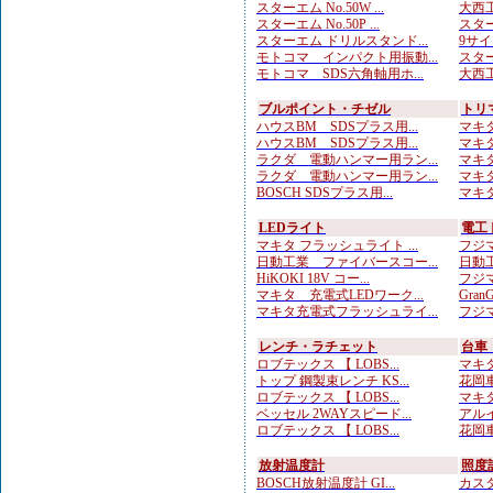
スターエム No.50W ...
大西工
スターエム No.50P ...
スター
スターエム ドリルスタンド...
9サイ
モトコマ インパクト用振動...
スター
モトコマ SDS六角軸用ホ...
大西工
ブルポイント・チゼル
トリ
ハウスBM SDSプラス用...
マキタ
ハウスBM SDSプラス用...
マキタ
ラクダ 電動ハンマー用ラン...
マキタ
ラクダ 電動ハンマー用ラン...
マキタ
BOSCH SDSプラス用...
マキタ
LEDライト
電工
マキタ フラッシュライト ...
フジマ
日動工業 ファイバースコー...
日動工
HiKOKI 18V コー...
フジマ
マキタ 充電式LEDワーク...
Gran
マキタ充電式フラッシュライ...
フジマ
レンチ・ラチェット
台車
ロブテックス 【 LOBS...
マキタ
トップ 鋼製束レンチ KS...
花岡車
ロブテックス 【 LOBS...
マキタ
ベッセル 2WAYスピード...
アルイ
ロブテックス 【 LOBS...
花岡車
放射温度計
照度
BOSCH放射温度計 GI...
カスタ