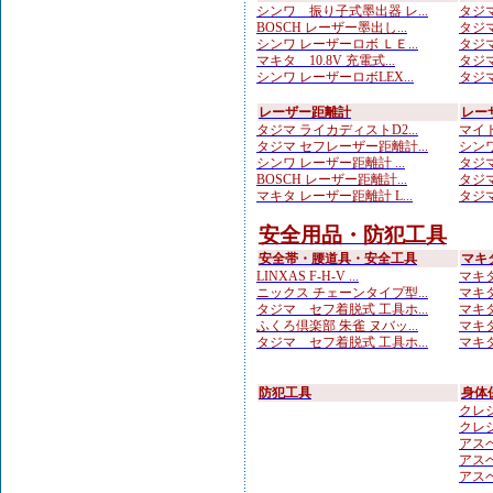
シンワ 振り子式墨出器 レ...
タジマ
BOSCH レーザー墨出し...
タジマ
シンワ レーザーロボ ＬＥ...
タジマ
マキタ 10.8V 充電式...
タジマ
シンワ レーザーロボLEX...
タジマ
レーザー距離計
レー
タジマ ライカディストD2...
マイト
タジマ セフレーザー距離計...
シンワ
シンワ レーザー距離計 ...
タジマ
BOSCH レーザー距離計...
タジマ
マキタ レーザー距離計 L...
タジマ
安全用品・防犯工具
安全帯・腰道具・安全工具
マキ
LINXAS F-H-V ...
マキタ
ニックス チェーンタイプ型...
マキタ
タジマ セフ着脱式 工具ホ...
マキタ
ふくろ倶楽部 朱雀 ヌバッ...
マキタ
タジマ セフ着脱式 工具ホ...
マキタ
防犯工具
身体
クレシ
クレシ
アスベ
アスベ
アスベ