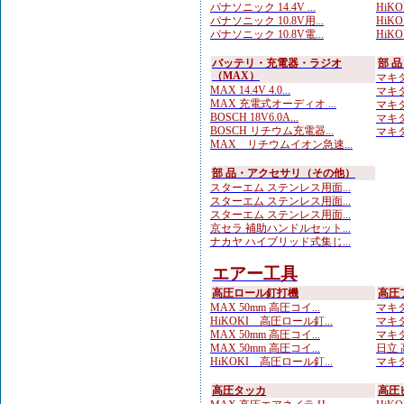
パナソニック 14.4V ...
HiKO
パナソニック 10.8V用...
HiKOK
パナソニック 10.8V電...
HiKOK
バッテリ・充電器・ラジオ
部 
（MAX）
マキタ
MAX 14.4V 4.0...
マキタ
MAX 充電式オーディオ ...
マキタ
BOSCH 18V6.0A...
マキタ
BOSCH リチウム充電器...
マキタ
MAX リチウムイオン急速...
部 品・アクセサリ（その他）
スターエム ステンレス用面...
スターエム ステンレス用面...
スターエム ステンレス用面...
京セラ 補助ハンドルセット...
ナカヤ ハイブリッド式集じ...
エアー工具
高圧ロール釘打機
高圧
MAX 50mm 高圧コイ...
マキタ
HiKOKI 高圧ロール釘...
マキタ
MAX 50mm 高圧コイ...
マキタ
MAX 50mm 高圧コイ...
日立 
HiKOKI 高圧ロール釘...
マキタ
高圧タッカ
高圧