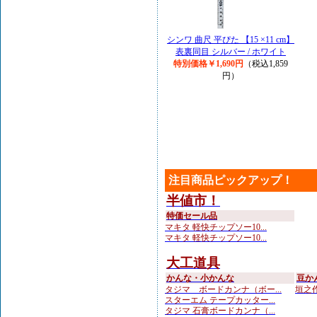
シンワ 曲尺 平ぴた 【15 ×11 cm】
表裏同目 シルバー / ホワイト
特別価格￥1,690円
（税込1,859
円）
注目商品ピックアップ！
半値市！
特価セール品
マキタ 軽快チップソー10...
マキタ 軽快チップソー10...
大工道具
かんな・小かんな
豆か
タジマ ボードカンナ（ボー...
垣之作
スターエム テープカッター...
タジマ 石膏ボードカンナ（...