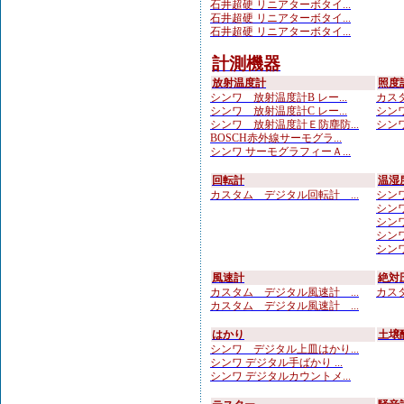
石井超硬 リニアターボタイ...
石井超硬 リニアターボタイ...
石井超硬 リニアターボタイ...
計測機器
放射温度計
照度
シンワ 放射温度計B レー...
カスタ
シンワ 放射温度計C レー...
シンワ
シンワ 放射温度計Ｅ防塵防...
シンワ
BOSCH赤外線サーモグラ...
シンワ サーモグラフィーＡ...
回転計
温湿
カスタム デジタル回転計 ...
シンワ
シンワ
シンワ 
シンワ
シンワ
風速計
絶対
カスタム デジタル風速計 ...
カスタ
カスタム デジタル風速計 ...
はかり
土壌
シンワ デジタル上皿はかり...
シンワ デジタル手ばかり ...
シンワ デジタルカウントメ...