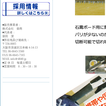
■
販売事業者：
株式会社 柴商
■代表者：
柴田 潔
■所在地及び連絡先：
〒556-0005
大阪市浪速区日本橋 4-14-13
TEL 06-6643-5560
FAX 06-6643-7165
MAIL info＠4840.jp
■定 休 日 毎週土曜日
■営業時間 8：30～18：30