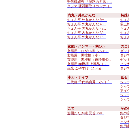
千代鶴貞秀 「淡路の夕凪」...
タジマ 硬質面取りカンナ（...
内丸・外丸かんな
特殊
ちょん平 外丸かんな 9m...
ちょん
ちょん平 外丸かんな 48...
常三郎
ちょん平 内丸かんな 48...
ちょん
ちょん平 内丸かんな 30...
ちょん
ちょん平 外丸かんな 15...
ちょん
玄能・ハンマー・柄(え)
のこ
玄能用 曲がり柄（小々）
ゼット
玄能用 黒檀柄（小）
タジマ
玄能用 黒檀柄（仮枠用45...
ゼット
玄能用 赤樫柄 上等品（（...
ヒシカ
孫光 こやすけ（2.5Kg...
タジマ
小刀・ナイフ
砥石
三代目 千代鶴貞秀 小刀「...
シャプト
シャプト
アイウ
シャプト
シャプト
こて
その
造園たたき鏝 元首 750...
鉋の台
タジマ
ヒシカ
鉋刃