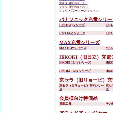
マキタ 40Vmaxリチ...
マキタ 40Vmax パワ...
マキタ パワーソースキット...
パナソニック充電シリー
LJ(5.0Ah)シリーズ
LS(
LZ(3.1Ah)シリーズ
LP(
MAX充電シリーズ
MAX14.4Vシリーズ
MA
HiKOKI（旧日立）充
HiKOKI 14.4Vシリーズ
HiK
HiKOKI 10.8Vシリーズ
HiK
京セラ（旧リョービ）充
京セラ（旧リョービ）36Vシリー
京セ
ズ
ズ
会員様向け特価品
電動工具
その
アウトドア・レジャー