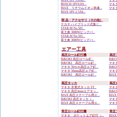
MAX 18V 5.0Ah...
マキタ
BOSCH 18V6.0A...
マキタ
MAX リチウムイオン急速...
マキタ
MAX 18V-2.5Ah...
部 品・アクセサリ（その他）
ナカヤ ハイブリッド式集じ...
STAR-M No.501...
富士倉 3000Wビッグパ...
STAR-M No.501...
富士倉 3000Wビッグパ...
エアー工具
高圧ロール釘打機
高圧
HiKOKI 高圧ロール釘...
HiKO
HiKOKI 高圧ロール釘...
マキタ
マキタ 50ｍｍ高圧エア釘...
HiKO
マキタ 50mm高圧エア釘...
マキタ
HiKOKI 高圧ロール釘...
MAX
高圧タッカ
高圧
マキタ 充電式タッカ ST...
マキタ
マキタ 高圧4mmエアタッ...
HiK
MAX 高圧ステープル用エ...
MAX
HiKOKI 高圧タッカ（...
マキタ
MAX 高圧ステープル用エ...
マキタ
常圧ロール釘打機
常圧
マキタ ポケットエア釘打（...
MAX