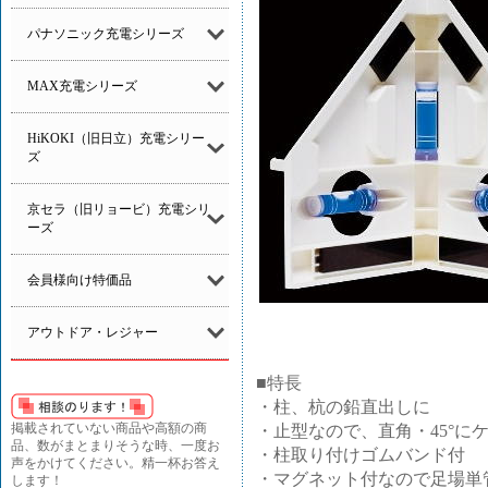
パナソニック充電シリーズ
MAX充電シリーズ
HiKOKI（旧日立）充電シリー
ズ
京セラ（旧リョービ）充電シリ
ーズ
会員様向け特価品
アウトドア・レジャー
■特長
・柱、杭の鉛直出しに
掲載されていない商品や高額の商
・止型なので、直角・45°に
品、数がまとまりそうな時、一度お
・柱取り付けゴムバンド付
声をかけてください。精一杯お答え
・マグネット付なので足場単
します！