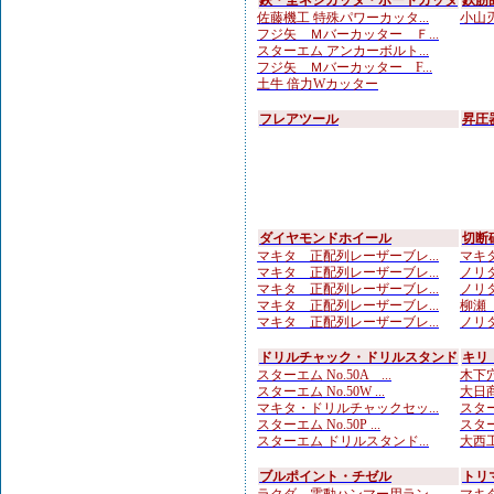
鋏・全ネジカッタ・ボードカッタ
鉄筋
佐藤機工 特殊パワーカッタ...
小山刃
フジ矢 Ｍバーカッター Ｆ...
スターエム アンカーボルト...
フジ矢 Ｍバーカッター F...
土牛 倍力Wカッター
フレアツール
昇圧
ダイヤモンドホイール
切断
マキタ 正配列レーザーブレ...
マキタ
マキタ 正配列レーザーブレ...
ノリタ
マキタ 正配列レーザーブレ...
ノリタ
マキタ 正配列レーザーブレ...
柳瀬（
マキタ 正配列レーザーブレ...
ノリタ
ドリルチャック・ドリルスタンド
キリ
スターエム No.50A ...
木下穴
スターエム No.50W ...
大日商
マキタ・ドリルチャックセッ...
スター
スターエム No.50P ...
スター
スターエム ドリルスタンド...
大西工
ブルポイント・チゼル
トリ