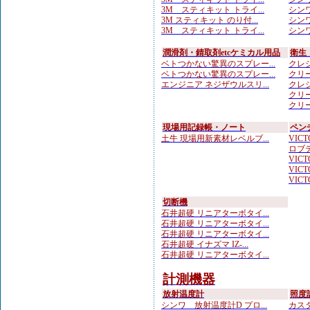
3M スティキット トライ...
シンワ
3M スティキット のり付...
シンワ
3M スティキット トライ...
シンワ
潤滑剤・錆取剤etcケミカル用品
衛生
ベトつかない驚異のスプレー...
クレシ
ベトつかない驚異のスプレー...
クリー
エンジニア ネジザウルスリ...
クレシ
クリー
クリー
現場用記録帳・ノート
ペン
土牛 現場用新素材レベルブ...
VICTO
ロブテ
VICTO
VICTO
VICTO
切断機
石井超硬 リニアターボタイ...
石井超硬 リニアターボタイ...
石井超硬 リニアターボタイ...
石井超硬 イナズマ IZ-...
石井超硬 リニアターボタイ...
計測機器
放射温度計
照度
シンワ 放射温度計D プロ...
カスタ