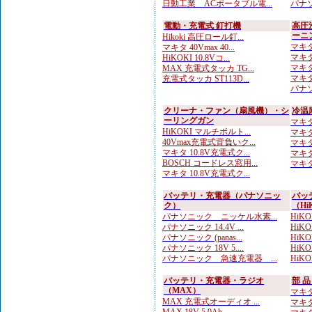
日動工業 ACポータブル電...
パナソ
電動・充電式 釘打機
高圧
ーニ
Hikoki 高圧ロール釘...
マキタ
マキタ 40Vmax 40...
マキタ
HiKOKI 10.8Vコ...
マキタ
MAX 充電式タッカ TG...
マキタ
充電式タッカ ST113D...
パナソ
クリーナ・ファン（扇風機）・シ
冷温
ーリングガン
マキタ 
HiKOKI マルチボルト...
マキタ
40Vmax充電式背負いク...
マキタ
マキタ 10.8V充電式ク...
マキタ
BOSCH コードレス窓用...
マキタ
マキタ 10.8V充電式ク...
バッテリ・充電器（パナソニッ
バッ
ク）
（Hi
パナソニック ニッケル水素...
HiKOK
パナソニック 14.4V ...
HiK
パナソニック (panas...
HiKOK
パナソニック 18V 5....
HiK
パナソニック 急速充電器 ...
HiK
バッテリ・充電器・ラジオ
部 
（MAX）
マキタ
MAX 充電式オーディオ ...
マキタ