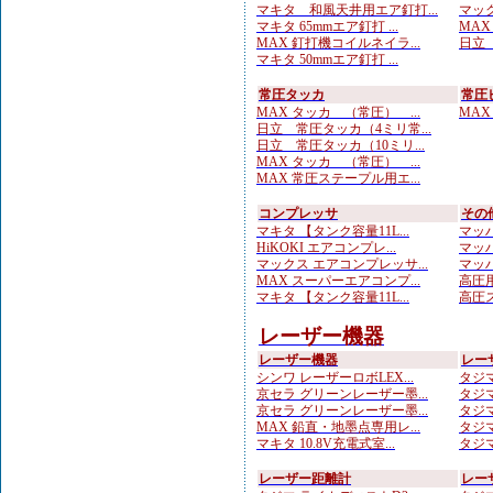
マキタ 和風天井用エア釘打...
マック
マキタ 65mmエア釘打 ...
MAX
MAX 釘打機コイルネイラ...
日立 
マキタ 50mmエア釘打 ...
常圧タッカ
常圧
MAX タッカ （常圧） ...
MAX
日立 常圧タッカ（4ミリ常...
日立 常圧タッカ（10ミリ...
MAX タッカ （常圧） ...
MAX 常圧ステープル用エ...
コンプレッサ
その
マキタ 【タンク容量11L...
マッハ
HiKOKI エアコンプレ...
マッハ
マックス エアコンプレッサ...
マッハ
MAX スーパーエアコンプ...
高圧用
マキタ 【タンク容量11L...
高圧ス
レーザー機器
レーザー機器
レー
シンワ レーザーロボLEX...
タジマ
京セラ グリーンレーザー墨...
タジマ
京セラ グリーンレーザー墨...
タジマ
MAX 鉛直・地墨点専用レ...
タジマ
マキタ 10.8V充電式室...
タジマ
レーザー距離計
レー