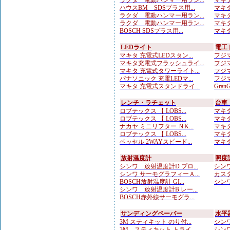
ラクダ 電動ハンマー用ラン...
マキタ
ハウスBM SDSプラス用...
マキタ
ラクダ 電動ハンマー用ラン...
マキタ
ラクダ 電動ハンマー用ラン...
マキタ
BOSCH SDSプラス用...
マキタ
LEDライト
電工
マキタ 充電式LEDスタン...
フジマ
マキタ充電式フラッシュライ...
フジマ
マキタ 充電式タワーライト...
フジマ
パナソニック 充電LEDマ...
フジマ
マキタ 充電式スタンドライ...
Gran
レンチ・ラチェット
台車
ロブテックス 【 LOBS...
マキタ
ロブテックス 【 LOBS...
マキタ
ナカヤ ミニリフター ＮK...
マキタ
ロブテックス 【 LOBS...
マキタ
ベッセル 2WAYスピード...
マキタ
放射温度計
照度
シンワ 放射温度計D プロ...
シンワ
シンワ サーモグラフィーＡ...
カスタ
BOSCH放射温度計 GI...
シンワ
シンワ 放射温度計B レー...
BOSCH赤外線サーモグラ...
サンディングペーパー
水平
3M スティキット のり付...
シンワ
3M スティキット トライ...
シンワ