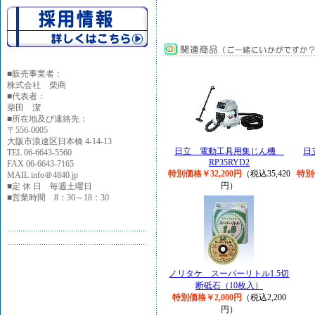
■
販売事業者：
株式会社 柴商
■代表者：
柴田 潔
■所在地及び連絡先：
〒556-0005
大阪市浪速区日本橋 4-14-13
日立 電動工具用集じん機
日
TEL 06-6643-5560
RP35RYD2
FAX 06-6643-7165
特別価格￥32,200円
（税込35,420
特別
MAIL info＠4840.jp
円）
■定 休 日 毎週土曜日
■営業時間 8：30～18：30
ノリタケ スーパーリトル1.5切
断砥石（10枚入）
特別価格￥2,000円
（税込2,200
円）