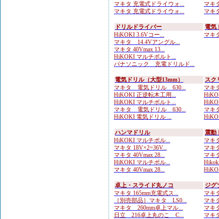
マキタ 充電式ドライウォ...
マキタ
マキタ 充電式ドライウォ...
マキタ
ドリルドライバー
電気
HiKOKI 3.6Vコー...
マキタ 
マキタ 14.4Vアングル...
マキタ 40Vmax 13...
HiKOKI マルチボルト...
パナソニック 充電ドリルド...
電気ドリル（大型13mm）
スク
マキタ 電気ドリル 630...
マキタ
HiKOKI 正逆転木工用...
HiK
HiKOKI マルチボルト...
HiK
マキタ 電気ドリル 630...
マキタ
HiKOKI 電気ドリル ...
HiK
ハンマドリル
震動
HiKOKI マルチボル...
マキタ
マキタ 18V×2=36V...
マキタ
マキタ 40Vmax 28...
マキタ
HiKOKI マルチボル...
Hik
マキタ 40Vmax 28...
HiK
卓上・スライド丸ノコ
ジグ
マキタ 165mm充電式ス...
マキタ
［別売部品］マキタ LS0...
マキタ
マキタ 260mm卓上マル...
マキタ
日立 216卓上丸のこ C...
マキタ