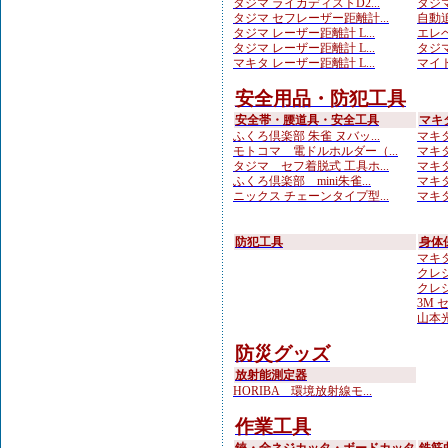
タジマ ライカディストD2...
タジマ
タジマ セフレーザー距離計...
自動追
タジマ レーザー距離計 L...
エレベ
タジマ レーザー距離計 L...
タジマ
マキタ レーザー距離計 L...
マイト
安全用品・防犯工具
安全帯・腰道具・安全工具
マキ
ふくろ倶楽部 朱雀 ヌバッ...
マキタ
モトコマ 電ドルホルダー（...
マキタ
タジマ セフ着脱式 工具ホ...
マキタ
ふくろ倶楽部 mini朱雀...
マキタ
ニックス チェーンタイプ型...
マキタ
防犯工具
身体
マキ
クレシ
クレシ
3M 
山本光学
防災グッズ
放射能測定器
HORIBA 環境放射線モ...
作業工具