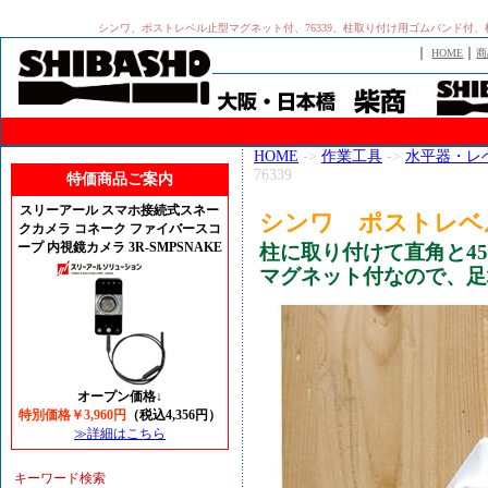
シンワ、ポストレベル止型マグネット付、76339、柱取り付け用ゴムバンド付
｜
｜
HOME
商
HOME
->
作業工具
->
水平器・レ
76339
特価商品ご案内
スリーアール スマホ接続式スネー
シンワ ポストレベル 
クカメラ コネーク ファイバースコ
ープ 内視鏡カメラ 3R-SMPSNAKE
柱に取り付けて直角と4
マグネット付なので、足
オープン価格↓
特別価格￥3,960円
（税込4,356円）
≫詳細はこちら
キーワード検索