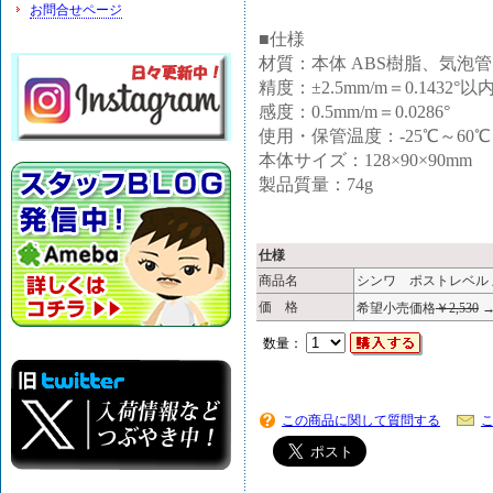
お問合せページ
■仕様
材質：本体 ABS樹脂、気泡
精度：±2.5mm/m＝0.1432°以
感度：0.5mm/m＝0.0286°
使用・保管温度：-25℃～60℃
本体サイズ：128×90×90mm
製品質量：74g
仕様
商品名
シンワ ポストレベル 止
価 格
希望小売価格
￥2,530
数量：
この商品に関して質問する