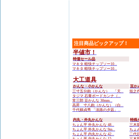
注目商品ピックアップ！
半値市！
特価セール品
マキタ 軽快チップソー10...
マキタ 軽快チップソー10...
大工道具
かんな・小かんな
豆か
三寸五分鉋（かんな） 「天...
垣之作
タジマ 石膏ボードカンナ（...
常三郎 豆かんな 30mm...
高昇 寸八鉋（かんな）（白...
千代鶴貞秀 「淡路の夕凪」...
内丸・外丸かんな
特殊
ちょん平 外丸かんな 48...
三木龍
ちょん平 外丸かんな 9m...
ちょん
ちょん平 内丸かんな 42...
二代目
ちょん平 内丸かんな 15...
三木龍