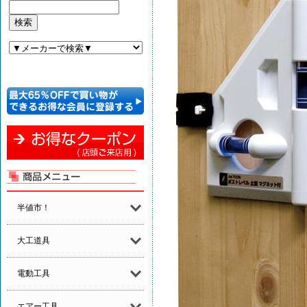
半値市！
大工道具
電動工具
エアー工具