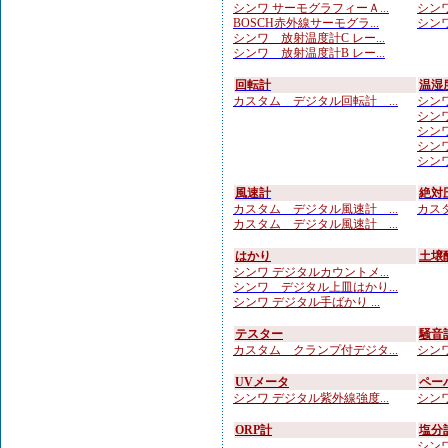
シンワ サーモグラフィーＡ...
シンワ
BOSCH赤外線サーモグラ...
シンワ
シンワ 放射温度計C レー...
シンワ 放射温度計B レー...
回転計
温湿
カスタム デジタル回転計 ...
シンワ
シンワ
シンワ
シンワ
シンワ
風速計
絶対
カスタム デジタル風速計 ...
カスタ
カスタム デジタル風速計 ...
はかり
土壌
シンワ デジタルカウントメ...
シンワ デジタル上皿はかり...
シンワ デジタル手ばかり ...
テスター
騒音
カスタム クランプ付デジタ...
シンワ
UVメータ
ペー
シンワ デジタル紫外線強度...
シンワ
ORP計
塩分
シンワ