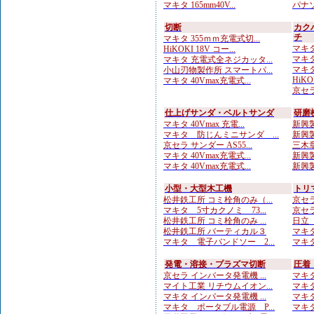
マキタ 165mm40V...
パナソ
切断
カク
チ
マキタ 355ｍｍ充電式切...
マキタ
HiKOKI 18V コー...
マキタ
マキタ 充電式全ネジカッタ...
マキタ
小山刃物製作所 スマートパ...
HiKO
マキタ 40Vmax充電式...
京セラ
仕上げサンダ・ベルトサンダ
研磨
マキタ 40Vmax 充電...
新興製
マキタ 防じんミニサンダ ...
新興製
京セラ サンダー AS55...
三木章
マキタ 40Vmax充電式...
新興製
マキタ 40Vmax充電式...
新興製
小型・大型木工機
トリ
松井鉄工所 コミ栓角のみ（...
京セラ
マキタ 5寸カクノミ 73...
京セラ
松井鉄工所 コミ栓角のみ ...
日立
松井鉄工所 バーティカル３
マキタ
マキタ 電子バンドソー 2...
マキタ
発電・溶接・プラズマ切断
圧着
京セラ インバータ発電機 ...
マキタ
マイト工業 リチウムイオン...
マキタ
マキタ インバータ発電機 ...
マキタ
マキタ ポータブル電源 P...
マキタ