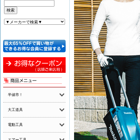
半値市！
大工道具
電動工具
エアー工具