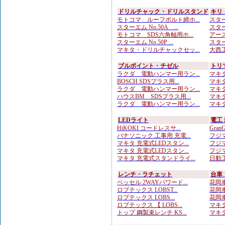
ドリルチャック・ドリルスタンド
キリ
モトコマ ルーフボルト締ホ...
スター
スターエム No.50A ...
スター
モトコマ SDS六角軸用ホ...
アース
スターエム No.50P ...
スター
マキタ・ドリルチャックセッ...
大西工
ブルポイント・チゼル
トリ
ラクダ 電動ハンマー用ラン...
マキタ
BOSCH SDSプラス用...
マキタ
ラクダ 電動ハンマー用ラン...
マキタ
ハウスBM SDSプラス用...
マキタ
ラクダ 電動ハンマー用ラン...
マキタ
LEDライト
電工
HiKOKI コードレスサ...
Gran
パナソニック 工事用 充電...
フジマ
マキタ 充電式LEDスタン...
フジマ
マキタ 充電式LEDスタン...
フジマ
マキタ 充電式スタンドライ...
日動工
レンチ・ラチェット
台車
ベッセル 2WAYパワード...
花岡車
ロブテックス LOBST...
花岡車
ロブテックス LOBS...
花岡車
ロブテックス 【 LOBS...
マキタ
トップ 鋼製束レンチ KS...
マキタ