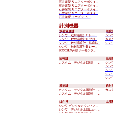
石井超硬 リニアターボタイ...
石井超硬 リニアターボタイ...
石井超硬 リニアターボタイ...
石井超硬 リニアターボタイ...
石井超硬 イナズマ IZ-...
計測機器
放射温度計
照度
シンワ 放射温度計C レー...
シンワ
シンワ 放射温度計D プロ...
カスタ
シンワ 放射温度計Ｅ防塵防...
シンワ
シンワ 放射温度計B レー...
BOSCH赤外線サーモグラ...
回転計
温湿
カスタム デジタル回転計 ...
シンワ
シンワ
シンワ
シンワ
シンワ
風速計
絶対
カスタム デジタル風速計 ...
カスタ
カスタム デジタル風速計 ...
はかり
土壌
シンワ デジタルカウントメ...
シンワ デジタル上皿はかり...