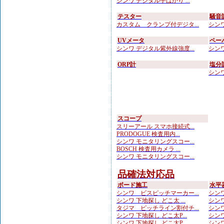
シンワ デジタル手ばかり ...
テスター
騒音
カスタム クランプ付デジタ...
シンワ
UVメータ
ペー
シンワ デジタル紫外線強度...
シンワ
ORP計
塩分
シンワ
スコープ
スリーアール スマホ接続式...
PRODOGUE 検査用内...
シンワ モニタリングスコー...
BOSCH 検査用カメラ ...
シンワ モニタリングスコー...
品確法対応品
ボード施工
水平
シンワ ビスピッチマーカー...
シンワ
シンワ 下地探し どこ太 ...
シンワ
タジマ ピッチライン割付チ...
シンワ
シンワ 下地探し どこ太P...
シンワ
シンワ 下地探し どこ太P...
シンワ