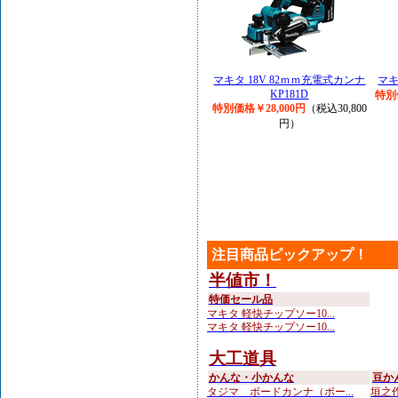
マキタ 18V 82ｍｍ充電式カンナ
マキ
KP181D
特別
特別価格￥28,000円
（税込30,800
円）
注目商品ピックアップ！
半値市！
特価セール品
マキタ 軽快チップソー10...
マキタ 軽快チップソー10...
大工道具
かんな・小かんな
豆か
タジマ ボードカンナ（ボー...
垣之作