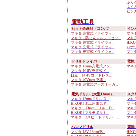
ふくろ
ふくろ
ヒシカ
電動工具
セット企画品（コンボ）
イン
マキタ 充電式ドライウォ...
マキタ
マキタ 防じんマルノコセッ...
マキタ 
マキタ 充電式ドライウォ...
HiKOK
マキタ 充電式ドライウォ...
パナソ
マキタ 充電式ドライウォ...
マキタ
ドリルドライバー
電気
マキタ 13mm充電式アン...
マキタ 
マキタ 10.8V充電式ド...
日立 14.4Vコードレス...
マキタ 40Vmax 充電...
マキタ 充電式アースオーガ...
電気ドリル（大型13mm）
スク
マキタ 13mmドリル D...
マキタ
HiKOKI 木工用電気ド...
マキタ
マキタ 13mmドリル D...
マキタ
HiKOKI マルチボルト...
マキタ
マキタ 2スピードドリル ...
マキタ
ハンマドリル
震動
マキタ 18V 18mm充...
HiKOK