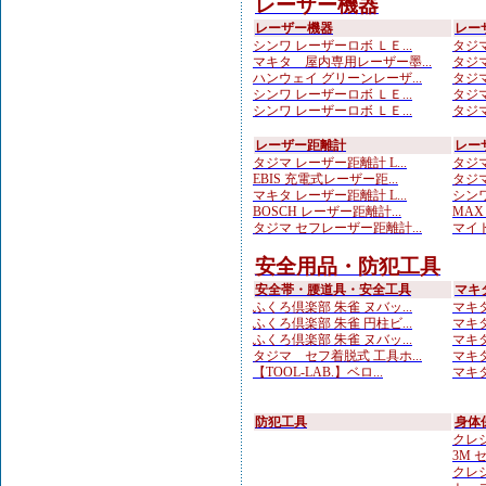
レーザー機器
レーザー機器
レー
シンワ レーザーロボ ＬＥ...
タジマ
マキタ 屋内専用レーザー墨...
タジマ
ハンウェイ グリーンレーザ...
タジマ
シンワ レーザーロボ ＬＥ...
タジマ
シンワ レーザーロボ ＬＥ...
タジマ
レーザー距離計
レー
タジマ レーザー距離計 L...
タジマ
EBIS 充電式レーザー距...
タジマ
マキタ レーザー距離計 L...
シンワ
BOSCH レーザー距離計...
MAX
タジマ セフレーザー距離計...
マイト
安全用品・防犯工具
安全帯・腰道具・安全工具
マキ
ふくろ倶楽部 朱雀 ヌバッ...
マキタ
ふくろ倶楽部 朱雀 円柱ビ...
マキタ
ふくろ倶楽部 朱雀 ヌバッ...
マキタ
タジマ セフ着脱式 工具ホ...
マキタ
【TOOL-LAB.】ベロ...
マキタ
防犯工具
身体
クレシ
3M 
クレシ