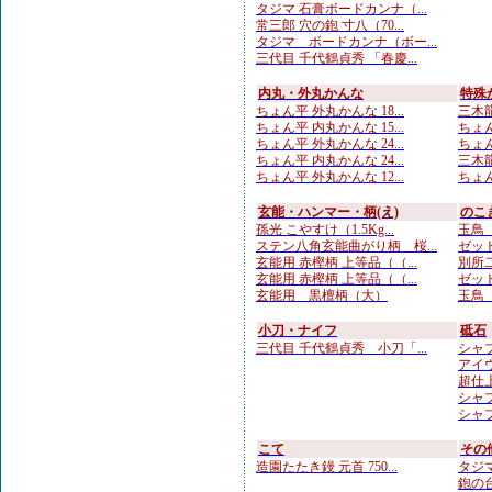
タジマ 石膏ボードカンナ（...
常三郎 穴の鉋 寸八（70...
タジマ ボードカンナ（ボー...
三代目 千代鶴貞秀 「春慶...
内丸・外丸かんな
特殊
ちょん平 外丸かんな 18...
三木龍 
ちょん平 内丸かんな 15...
ちょん
ちょん平 外丸かんな 24...
ちょん
ちょん平 内丸かんな 24...
三木龍
ちょん平 外丸かんな 12...
ちょん
玄能・ハンマー・柄(え)
のこ
孫光 こやすけ（1.5Kg...
玉鳥 
ステン八角玄能曲がり柄 桜...
ゼット
玄能用 赤樫柄 上等品（（...
別所二
玄能用 赤樫柄 上等品（（...
ゼット
玄能用 黒檀柄（大）
玉鳥 
小刀・ナイフ
砥石
三代目 千代鶴貞秀 小刀「...
シャプト
アイウ
超仕上
シャプト
シャプ
こて
その
造園たたき鏝 元首 750...
タジマ
鉋の台