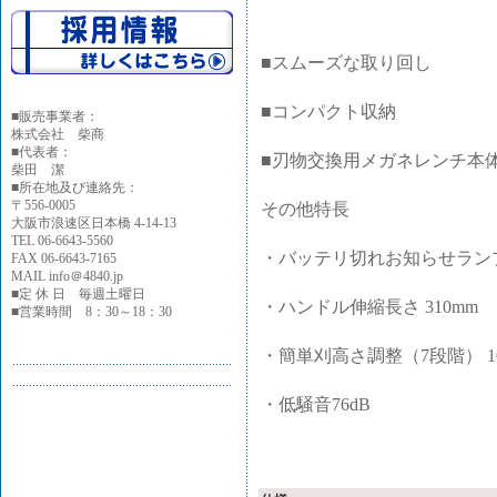
■スムーズな取り回し
■コンパクト収納
■
販売事業者：
株式会社 柴商
■代表者：
■刃物交換用メガネレンチ本
柴田 潔
■所在地及び連絡先：
〒556-0005
その他特長
大阪市浪速区日本橋 4-14-13
TEL 06-6643-5560
・バッテリ切れお知らせラン
FAX 06-6643-7165
MAIL info＠4840.jp
■定 休 日 毎週土曜日
・ハンドル伸縮長さ 310mm
■営業時間 8：30～18：30
・簡単刈高さ調整（7段階） 10
・低騒音76dB