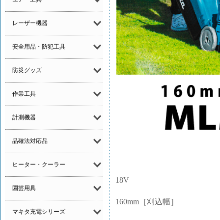
レーザー機器
安全用品・防犯工具
防災グッズ
作業工具
計測機器
品確法対応品
ヒーター・クーラー
18V
園芸用具
160mm［刈込幅］
マキタ充電シリーズ