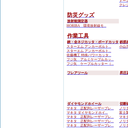
トーヨ
クレシ
防災グッズ
放射能測定器
HORIBA 環境放射線モ...
作業工具
鋏・全ネジカッタ・ボードカッタ
鉄筋
スターエム アンカーボルト...
小山刃
スターエム アンカーボルト...
佐藤機工 特殊パワーカッタ...
フジ矢 アルミケーブルカッ...
フジ矢 ケーブルカッター（...
フレアツール
昇圧
ダイヤモンドホイール
切断
マキタ 正配列レーザーブレ...
ノリタ
マキタ ダイヤモンドホイ...
富士製
マキタ 正配列レーザーブレ...
マキタ
マキタ 正配列レーザーブレ...
ノリタ
マキタ 正配列レーザーブレ...
ノリタ