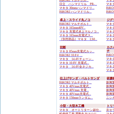
HiKOKI マルチボル...
マキタ
日立 ハンマドリル PR-...
マキタ
マキタ 30mmハンマドリ...
HiKOK
HiKOKI ハンマドリル...
HiKOK
卓上・スライド丸ノコ
ジグ
HiKOKI マルチボルト...
マキタ
マキタ 165mm40V...
マキタ
マキタ 充電式卓上マルノコ...
マキタ
マキタ 165mm充電式ス...
マキタ
［別売部品］マキタ LS0...
マキタ
切断
カク
チ
マキタ 85mm充電式カッ...
HiKO
HiKOKI 10.8Ｖ ...
マキタ
マキタ 14.4Vチェーン...
マキタ
マキタ 10.8V 充電式...
マキタ
マキタ 14.4V全ネジカ...
マキタ
仕上げサンダ・ベルトサンダ
研磨
HiKOKI マルチボルト...
新興製
マキタ 40Vmax充電式...
新興製
マキタ 40Vmax 充電...
新興製
マキタ 40Vmax充電式...
新興製
マキタ 150mmランダム...
ニシガ
小型・大型木工機
トリ
マキタ オートリターン超仕...
京セラ
松井鉄工所 電動丸太はつり...
マキタ