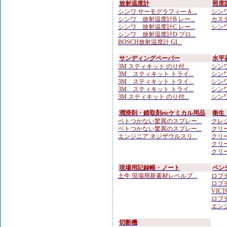
放射温度計
照度
シンワ サーモグラフィーＡ...
シンワ
シンワ 放射温度計B レー...
カスタ
シンワ 放射温度計C レー...
シンワ
シンワ 放射温度計D プロ...
BOSCH放射温度計 GI...
サンディングペーパー
水平
3M スティキット のり付...
シンワ
3M スティキット トライ...
シンワ
3M スティキット トライ...
シンワ
3M スティキット トライ...
シンワ
3M スティキット のり付...
シンワ
潤滑剤・錆取剤etcケミカル用品
衛生
ベトつかない驚異のスプレー...
クレシ
ベトつかない驚異のスプレー...
クリー
エンジニア ネジザウルスリ...
クリー
クリー
クリー
現場用記録帳・ノート
ペン
土牛 現場用新素材レベルブ...
ロブテ
ロブテ
VICTO
ロブテ
エンジ
切断機