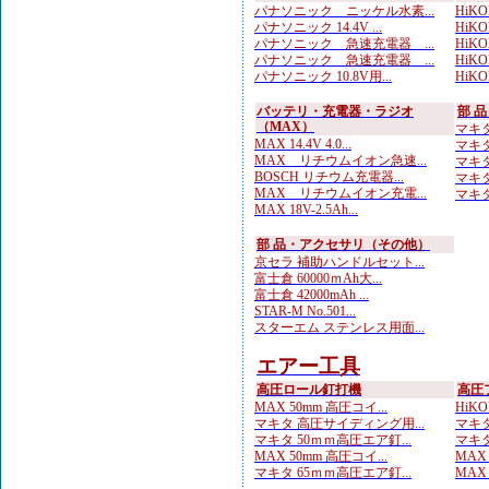
パナソニック ニッケル水素...
HiK
パナソニック 14.4V ...
HiKOK
パナソニック 急速充電器 ...
HiKO
パナソニック 急速充電器 ...
HiKOK
パナソニック 10.8V用...
HiKOK
バッテリ・充電器・ラジオ
部 
（MAX）
マキタ
MAX 14.4V 4.0...
マキタ
MAX リチウムイオン急速...
マキタ 
BOSCH リチウム充電器...
マキタ
MAX リチウムイオン充電...
マキタ
MAX 18V-2.5Ah...
部 品・アクセサリ（その他）
京セラ 補助ハンドルセット...
富士倉 60000ｍAh大...
富士倉 42000mAh ...
STAR-M No.501...
スターエム ステンレス用面...
エアー工具
高圧ロール釘打機
高圧
MAX 50mm 高圧コイ...
HiKO
マキタ 高圧サイディング用...
マキタ
マキタ 50ｍｍ高圧エア釘...
マキタ
MAX 50mm 高圧コイ...
MAX
マキタ 65ｍｍ高圧エア釘...
MAX