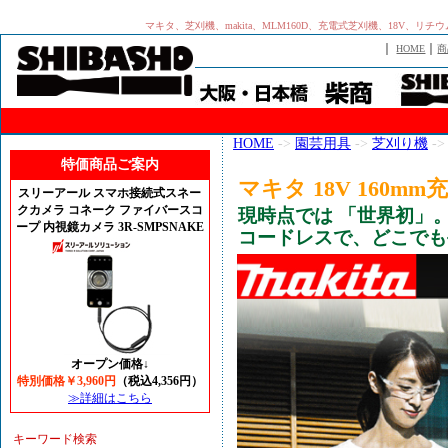
マキタ、芝刈機、makita、MLM160D、充電式芝刈機、18V、
｜
｜
HOME
商
HOME
->
園芸用具
->
芝刈り機
->
特価商品ご案内
マキタ 18V 160mm
スリーアール スマホ接続式スネー
クカメラ コネーク ファイバースコ
現時点では 「世界初」
ープ 内視鏡カメラ 3R-SMPSNAKE
コードレスで、どこでも
オープン価格↓
特別価格￥3,960円
（税込4,356円）
≫詳細はこちら
キーワード検索