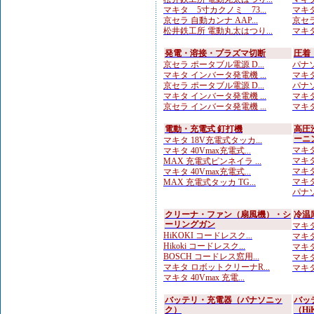
マキタ 5寸カクノミ 73...
マキタ
京セラ 自動カンナ AAP...
京セラ
松井鉄工所 電動丸太はつり...
マキタ
発電・溶接・プラズマ切断
圧着
京セラ ポータブル電源 D...
パナソ
マキタ インバータ発電機 ...
マキタ
京セラ ポータブル電源 D...
パナソ
マキタ インバータ発電機 ...
マキタ
京セラ インバータ発電機 ...
マキタ
電動・充電式 釘打機
高圧
ーニ
マキタ 18V充電式タッカ...
マキタ
マキタ 40Vmax充電式...
マキタ
MAX 充電式ピンネイラ ...
マキタ
マキタ 40Vmax充電式...
マキタ
MAX 充電式タッカ TG...
パナソ
クリーナ・ファン（扇風機）・シ
冷温
ーリングガン
マキタ 
HiKOKI コードレスク...
マキタ
Hikoki コードレスク...
マキタ
BOSCH コードレス窓用...
マキタ
マキタ ロボットクリーナR...
マキタ
マキタ 40Vmax 充電...
バッテリ・充電器（パナソニッ
バッ
ク）
（Hi