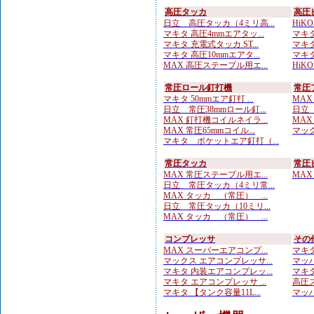
高圧タッカ
高圧
日立 高圧タッカ（4ミリ高...
HiK
マキタ 高圧4mmエアタッ...
マキタ
マキタ 充電式タッカ ST...
マキタ
マキタ 高圧10mmエアタ...
マキタ
MAX 高圧ステープル用エ...
HiK
常圧ロール釘打機
常圧
マキタ 50mmエア釘打 ...
MAX
日立 常圧38mmロール釘...
日立 
MAX 釘打機コイルネイラ...
MAX
MAX 常圧65mmコイル...
マック
マキタ ポケットエア釘打（...
常圧タッカ
常圧
MAX 常圧ステープル用エ...
MAX
日立 常圧タッカ（4ミリ常...
MAX タッカ （常圧） ...
日立 常圧タッカ（10ミリ...
MAX タッカ （常圧） ...
コンプレッサ
その
MAX スーパーエアコンプ...
マキタ
マックス エアコンプレッサ...
マッハ
マキタ 内装エアコンプレッ...
マキタ
マキタ エアコンプレッサ ...
高圧ス
マキタ 【タンク容量11L...
マッハ