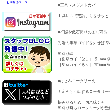
お問合せページ
■工具レスダストカバー
工具レスで芝詰まりをサッと
■壁際や敷石周りの芝刈可能
先端の集草ガイドを外せば際
際刈り幅
［集草ガイドなし］ 前1mm 横
［集草ガイドあり］ 前5mm 横
■はさみロータリー刃
固定刃と回転するロータリー
挟み刈るため、切れ味シャー
際刈り時もロータリー刃が壁