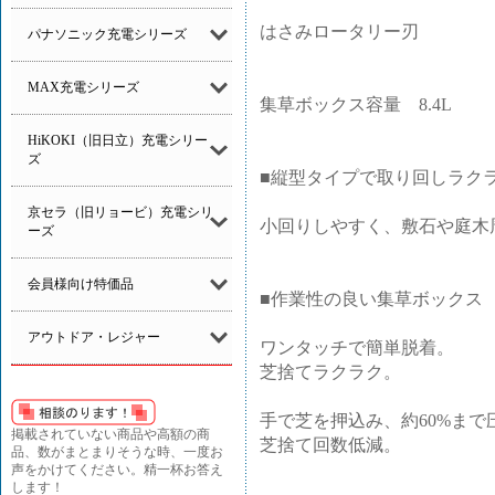
はさみロータリー刃
パナソニック充電シリーズ
MAX充電シリーズ
集草ボックス容量 8.4L
HiKOKI（旧日立）充電シリー
ズ
■縦型タイプで取り回しラク
京セラ（旧リョービ）充電シリ
小回りしやすく、敷石や庭木
ーズ
会員様向け特価品
■作業性の良い集草ボックス
アウトドア・レジャー
ワンタッチで簡単脱着。
芝捨てラクラク。
手で芝を押込み、約60%まで
掲載されていない商品や高額の商
芝捨て回数低減。
品、数がまとまりそうな時、一度お
声をかけてください。精一杯お答え
します！