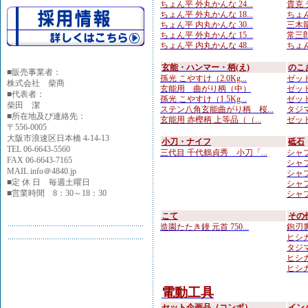
ちょん平 外丸かんな 24...
貴克 
ちょん平 外丸かんな 18...
ちょん
ちょん平 内丸かんな 30...
三木龍 
ちょん平 外丸かんな 15...
常三郎
ちょん平 内丸かんな 48...
ちょん
玄能・ハンマー・柄(え)
のこ
■
販売事業者：
孫光 こやすけ（2.0Kg...
ゼット
株式会社 柴商
玄能用 曲がり柄（中）
ゼット
■代表者：
孫光 こやすけ（1.5Kg...
ゼット
柴田 潔
ステン八角玄能曲がり柄 桜...
タジマ
■所在地及び連絡先：
玄能用 赤樫柄 上等品（（...
ゼット
〒556-0005
大阪市浪速区日本橋 4-14-13
小刀・ナイフ
砥石
TEL 06-6643-5560
三代目 千代鶴貞秀 小刀「...
シャプト
FAX 06-6643-7165
シャプ
MAIL info＠4840.jp
シャプ
■定 休 日 毎週土曜日
シャプ
■営業時間 8：30～18：30
シャプト
こて
その
造園たたき鏝 元首 750...
鉋刃
ヒシカ
タジマ
ヒシカ
ヒシカ
電動工具
セット企画品（コンボ）
イン