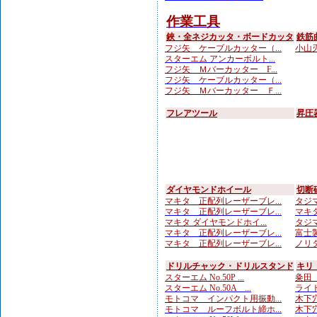
作業工具
鋏・全ネジカッタ・ボードカッタ
鉄筋
フジ矢 ケーブルカッター（...
小山刃
スターエム アンカーボルト...
フジ矢 Ｍバーカッター F...
フジ矢 ケーブルカッター（...
フジ矢 Ｍバーカッター Ｆ...
フレアツール
昇圧
ダイヤモンドホイール
切断
マキタ 正配列レーザーブレ...
タジマ
マキタ 正配列レーザーブレ...
マキタ
マキタ ダイヤモンドホイ...
タジマ
マキタ 正配列レーザーブレ...
富士製
マキタ 正配列レーザーブレ...
ノリタ
ドリルチャック・ドリルスタンド
キリ
スターエム No.50P ...
粂田（
スターエム No.50A ...
ライト
モトコマ インパクト用振動...
木下穴
モトコマ ルーフボルト締ホ...
木下穴