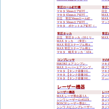
常圧ロール釘打機
常圧
マキタ 50mmエア釘打 ...
日立 
マキタ 65mmエア釘打 ...
MAX
日立 常圧50mmロール釘...
MAX
マキタ 50mmエア釘打 ...
マック
マキタ ポケットエア釘打（...
常圧タッカ
常圧
日立 常圧タッカ（10ミリ...
MAX
MAX タッカ （常圧） ...
MAX 常圧ステープル用エ...
MAX 常圧ステープル用エ...
マキタ 軽天タッカ「AT4...
コンプレッサ
その
HiKOKI エアコンプレ...
マキタ
MAX スーパーエアコンプ...
侍ブラ
マキタ 【タンク容量11L...
マキタ
マキタ 【タンク容量16L...
フジマ
マキタ 【タンク容量16L...
マッハ
レーザー機器
レーザー機器
レー
MAX レーザ墨出器 LA...
タジマ
シンワ レーザーロボLEX...
タジマ
BOSCH レーザー墨出し...
タジマ
シンワ スピニングレーザー...
タジマ