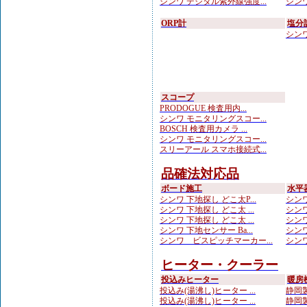
シンワ デジタル紫外線強度...
シンワ
ORP計
塩分
シンワ
スコープ
PRODOGUE 検査用内...
シンワ モニタリングスコー...
BOSCH 検査用カメラ ...
シンワ モニタリングスコー...
スリーアール スマホ接続式...
品確法対応品
ボード施工
水平
シンワ 下地探し どこ太P...
シンワ
シンワ 下地探し どこ太 ...
シンワ
シンワ 下地探し どこ太 ...
シンワ
シンワ 下地センサー Ba...
シンワ
シンワ ビスピッチマーカー...
シンワ
ヒーター・クーラー
投込みヒーター
暖房
投込み(湯沸し)ヒーター ...
静岡製
投込み(湯沸し)ヒーター ...
静岡製