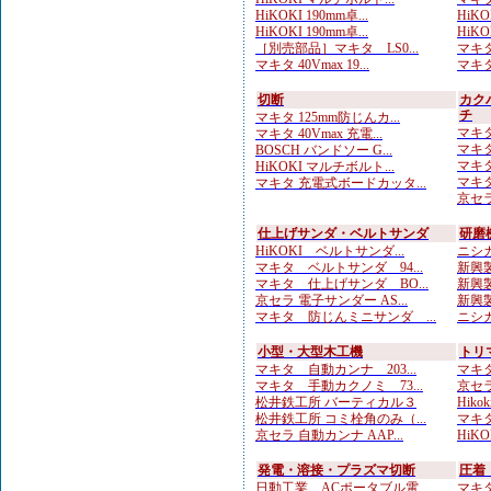
HiKOKI 190mm卓...
HiKO
HiKOKI 190mm卓...
HiKO
［別売部品］マキタ LS0...
マキタ
マキタ 40Vmax 19...
マキタ
切断
カク
チ
マキタ 125mm防じんカ...
マキタ
マキタ 40Vmax 充電...
マキタ
BOSCH バンドソー G...
マキタ
HiKOKI マルチボルト...
マキタ
マキタ 充電式ボードカッタ...
京セラ
仕上げサンダ・ベルトサンダ
研磨
HiKOKI ベルトサンダ...
ニシガ
マキタ ベルトサンダ 94...
新興製
マキタ 仕上げサンダ BO...
新興製
京セラ 電子サンダー AS...
新興製
マキタ 防じんミニサンダ ...
ニシガ
小型・大型木工機
トリ
マキタ 自動カンナ 203...
マキタ
マキタ 手動カクノミ 73...
京セラ
松井鉄工所 バーティカル３
Hiko
松井鉄工所 コミ栓角のみ（...
マキタ
京セラ 自動カンナ AAP...
HiKO
発電・溶接・プラズマ切断
圧着
日動工業 ACポータブル電...
マキタ