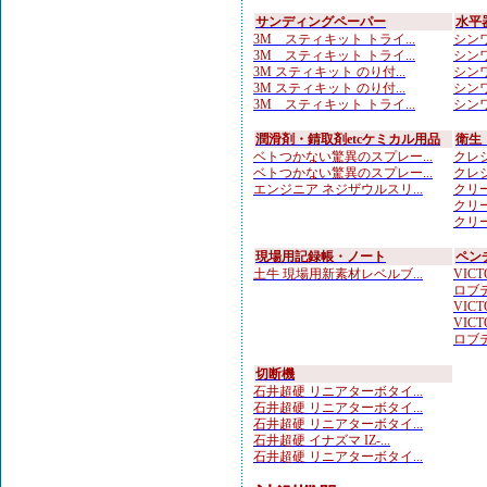
サンディングペーパー
水平
3M スティキット トライ...
シンワ
3M スティキット トライ...
シンワ
3M スティキット のり付...
シンワ
3M スティキット のり付...
シンワ
3M スティキット トライ...
シンワ
潤滑剤・錆取剤etcケミカル用品
衛生
ベトつかない驚異のスプレー...
クレシ
ベトつかない驚異のスプレー...
クレシ
エンジニア ネジザウルスリ...
クリー
クリー
クリー
現場用記録帳・ノート
ペン
土牛 現場用新素材レベルブ...
VICTO
ロブテ
VICTO
VICTO
ロブテ
切断機
石井超硬 リニアターボタイ...
石井超硬 リニアターボタイ...
石井超硬 リニアターボタイ...
石井超硬 イナズマ IZ-...
石井超硬 リニアターボタイ...