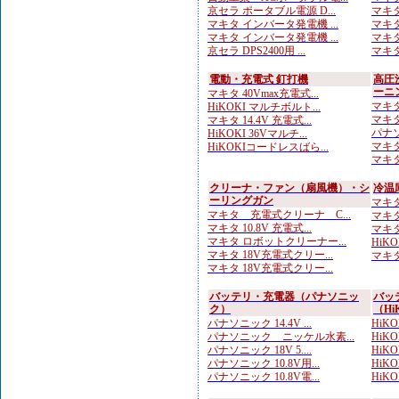
京セラ ポータブル電源 D...
マキタ
マキタ インバータ発電機 ...
マキタ
マキタ インバータ発電機 ...
マキタ
京セラ DPS2400用 ...
マキタ
電動・充電式 釘打機
高圧
ーニ
マキタ 40Vmax充電式...
マキタ
HiKOKI マルチボルト...
マキタ
マキタ 14.4V 充電式...
パナソ
HiKOKI 36Vマルチ...
マキタ
HiKOKIコードレスばら...
マキタ
クリーナ・ファン（扇風機）・シ
冷温
ーリングガン
マキタ
マキタ 充電式クリーナ C...
マキタ
マキタ 10.8V 充電式...
マキタ
マキタ ロボットクリーナー...
HiK
マキタ 18V充電式クリー...
マキタ
マキタ 18V充電式クリー...
バッテリ・充電器（パナソニッ
バッ
ク）
（Hi
パナソニック 14.4V ...
HiKO
パナソニック ニッケル水素...
HiKO
パナソニック 18V 5....
HiKO
パナソニック 10.8V用...
HiK
パナソニック 10.8V電...
HiKOK