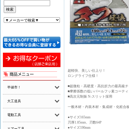
超軽快、美しい仕上り！
ロングライフ仕様！
■超微粒・高硬度・高抗折力の最高級チ
半値市！
■摩擦係数の低いパールフッ素コーティ
■高次元制振 N-スリット採用
大工道具
一般木材・内装木材・集成材・化粧合
電動工具
●サイズ165mm
刃厚1.85mm、刃数64P
●サイズ190mm
エアー工具