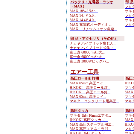
バッテリ・充電器・ラジオ
部 
（MAX）
マキタ
MAX 18V-2.5Ah...
マキタ
MAX 14.4V 5.0...
マキタ
MAX 14.4V 4.0...
マキタ
MAX 充電式オーディオ ...
マキタ
MAX リチウムイオン急速...
部 品・アクセサリ（その他）
ナカヤ ハイブリッド集じん...
ナカヤ ハイブリッド式集じ...
富士倉 60000ｍAh大...
富士倉 60000ｍAh大...
富士倉 3000Wビッグパ...
エアー工具
高圧ロール釘打機
高圧
MAX 65mm 高圧コイ...
HiKO
HiKOKI 高圧ロール釘...
マキタ
HiKOKI 高圧ロール釘...
MAX
MAX 65mm 高圧コイ...
マキタ
マキタ コンクリート用高圧...
マキタ
高圧タッカ
高圧
マキタ 高圧10mmエアタ...
マキタ
HiKOKI 高圧タッカ（...
MAX
MAX 高圧ステープル用エ...
HiK
MAX 高圧エアネイラ H...
マキタ
HiKOKI 高圧タッカ（...
マキタ