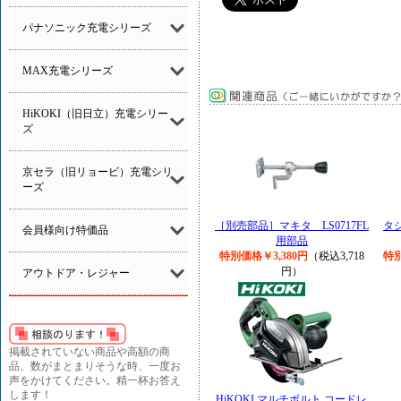
パナソニック充電シリーズ
MAX充電シリーズ
HiKOKI（旧日立）充電シリー
ズ
京セラ（旧リョービ）充電シリ
ーズ
［別売部品］マキタ LS0717FL
タ
会員様向け特価品
用部品
特別価格￥3,380円
（税込3,718
特別
円）
アウトドア・レジャー
掲載されていない商品や高額の商
品、数がまとまりそうな時、一度お
声をかけてください。精一杯お答え
します！
HiKOKI マルチボルト コードレ