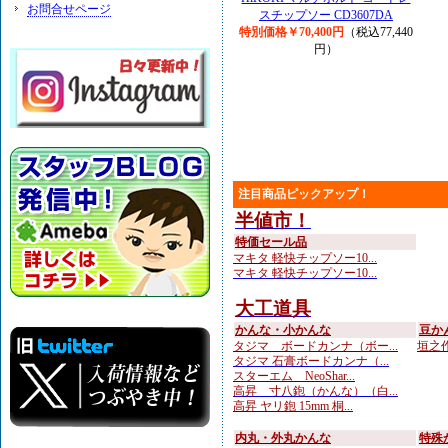
お問合せページ
スチップソー CD3607DA
特別価格￥70,400円
（税込77,440
円）
注目商品ピックアップ！
半値市！
特価セール品
マキタ 軽快チップソー10...
マキタ 軽快チップソー10...
大工道具
かんな・小かんな
豆か
タジマ ボードカンナ（ボー...
垣之作
タジマ 石膏ボードカンナ（...
スターエム NeoShar...
高昇 寸八鉋（かんな）（白...
高昇 ヤリ鉋 15mm 桐...
内丸・外丸かんな
特殊