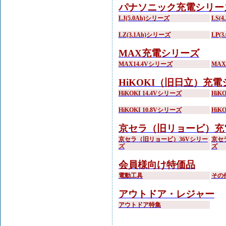
パナソニック充電シリー
LJ(5.0Ah)シリーズ
LS(
LZ(3.1Ah)シリーズ
LP(
MAX充電シリーズ
MAX14.4Vシリーズ
MA
HiKOKI（旧日立）充
HiKOKI 14.4Vシリーズ
HiK
HiKOKI 10.8Vシリーズ
HiK
京セラ（旧リョービ）充
京セラ（旧リョービ）36Vシリー
京セ
ズ
ズ
会員様向け特価品
電動工具
その
アウトドア・レジャー
アウトドア特集