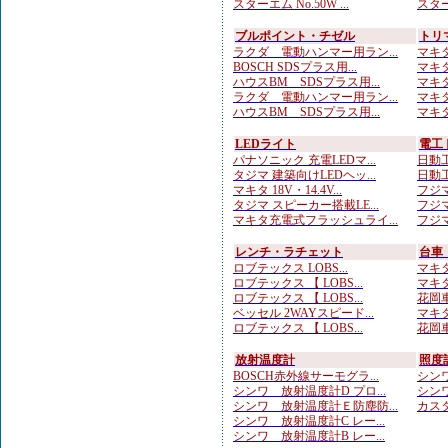
スターエム No.50W ...
スターエ
ブルポイント・チゼル
トリ
ラクダ 電動ハンマー用ラン...
マキタ
BOSCH SDSプラス用...
マキタ
ハウスBM SDSプラス用...
マキタ
ラクダ 電動ハンマー用ラン...
マキタ
ハウスBM SDSプラス用...
マキタ
LEDライト
電工
パナソニック 充電LEDマ...
日動工
タジマ 建築向けLEDヘッ...
日動工
マキタ 18V・14.4V...
フジマ
タジマ スピーカー搭載LE...
フジマ
マキタ充電式フラッシュライ...
フジマ
レンチ・ラチェット
台車
ロブテックス LOBS...
マキタ
ロブテックス 【 LOBS...
マキタ
ロブテックス 【 LOBS...
花岡車
ベッセル 2WAYスピード...
マキタ
ロブテックス 【 LOBS...
花岡車
放射温度計
照度
BOSCH赤外線サーモグラ...
シンワ
シンワ 放射温度計D プロ...
シンワ
シンワ 放射温度計Ｅ防塵防...
カスタ
シンワ 放射温度計C レー...
シンワ 放射温度計B レー...