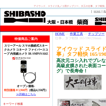
アイウッド、スライド丸ノコ用チップソー、大工の仕事、タフ軽快、
｜
｜
HOME
商
HOME
->
作業工具
->
チップソー
仕事」タフ軽快 165/190/216mm
特価商品ご案内
スリーアール スマホ接続式スネー
アイウッド スライ
クカメラ コネーク ファイバースコ
事」タフ軽快 165/190
ープ 内視鏡カメラ 3R-SMPSNAKE
高次元コシ入れでブレな
高級皮膜された表面コー
グ）で長寿命！
オープン価格↓
特別価格￥3,960円
（税込4,356円）
≫詳細はこちら
キーワード検索