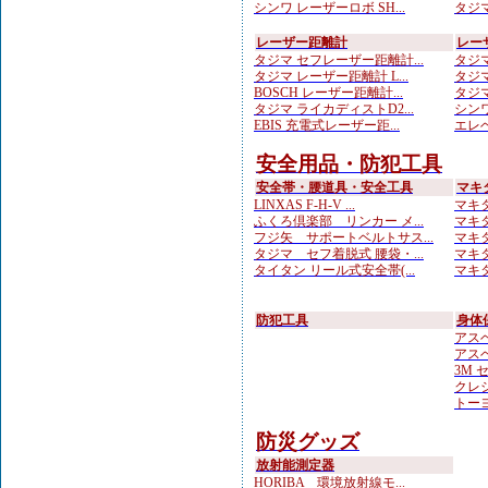
シンワ レーザーロボ SH...
タジマ
レーザー距離計
レー
タジマ セフレーザー距離計...
タジマ
タジマ レーザー距離計 L...
タジマ
BOSCH レーザー距離計...
タジマ
タジマ ライカディストD2...
シンワ
EBIS 充電式レーザー距...
エレベ
安全用品・防犯工具
安全帯・腰道具・安全工具
マキ
LINXAS F-H-V ...
マキタ
ふくろ倶楽部 リンカー メ...
マキタ
フジ矢 サポートベルトサス...
マキタ
タジマ セフ着脱式 腰袋・...
マキタ
タイタン リール式安全帯(...
マキタ
防犯工具
身体
アスベ
アスベ
3M 
クレシ
トーヨ
防災グッズ
放射能測定器
HORIBA 環境放射線モ...