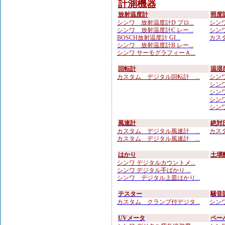
計測機器
放射温度計
照度
シンワ 放射温度計D プロ...
シンワ
シンワ 放射温度計C レー...
シンワ
BOSCH放射温度計 GI...
カスタ
シンワ 放射温度計B レー...
シンワ サーモグラフィーＡ...
回転計
温湿
カスタム デジタル回転計 ...
シンワ
シンワ
シンワ
シンワ
シンワ
風速計
絶対
カスタム デジタル風速計 ...
カスタ
カスタム デジタル風速計 ...
はかり
土壌
シンワ デジタルカウントメ...
シンワ デジタル手ばかり ...
シンワ デジタル上皿はかり...
テスター
騒音
カスタム クランプ付デジタ...
シンワ
UVメータ
ペー