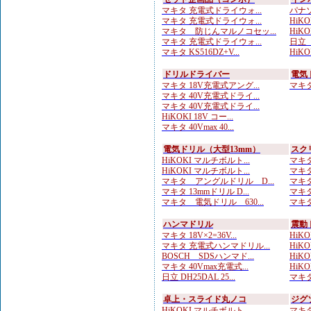
マキタ 充電式ドライウォ...
パナソ
マキタ 充電式ドライウォ...
HiKOK
マキタ 防じんマルノコセッ...
HiKOK
マキタ 充電式ドライウォ...
日立 
マキタ KS516DZ+V...
HiKO
ドリルドライバー
電気
マキタ 18V充電式アング...
マキタ 
マキタ 40V充電式ドライ...
マキタ 40V充電式ドライ...
HiKOKI 18V コー...
マキタ 40Vmax 40...
電気ドリル（大型13mm）
スク
HiKOKI マルチボルト...
マキタ
HiKOKI マルチボルト...
マキタ
マキタ アングルドリル D...
マキタ
マキタ 13mmドリル D...
マキタ
マキタ 電気ドリル 630...
マキタ
ハンマドリル
震動
マキタ 18V×2=36V...
HiKOK
マキタ 充電式ハンマドリル...
HiKO
BOSCH SDSハンマド...
HiKO
マキタ 40Vmax充電式...
HiKOK
日立 DH25DAL 25...
マキタ
卓上・スライド丸ノコ
ジグ
HiKOKI マルチボルト...
マキタ