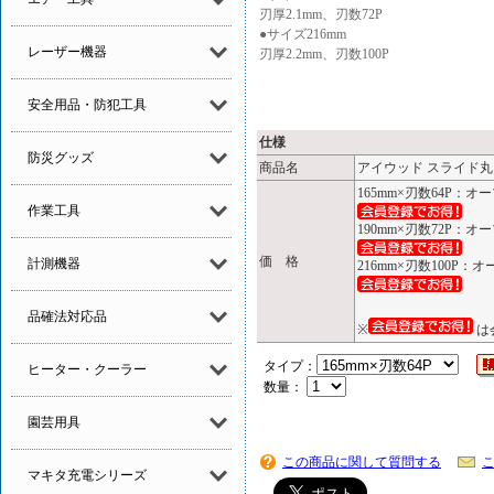
刃厚2.1mm、刃数72P
●サイズ216mm
レーザー機器
刃厚2.2mm、刃数100P
安全用品・防犯工具
仕様
防災グッズ
商品名
アイウッド スライド丸ノ
165mm×刃数64P：オ
作業工具
190mm×刃数72P：オ
価 格
計測機器
216mm×刃数100P：
品確法対応品
※
は
タイプ：
ヒーター・クーラー
数量：
園芸用具
この商品に関して質問する
マキタ充電シリーズ