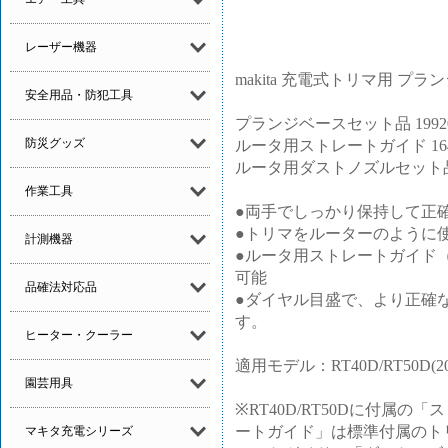
レーザー機器
makita 充電式トリマ用 プラン
安全用品・防犯工具
プランジベースセット品 199201-6 
防災グッズ
ルータ用ストレートガイド 1648
ルータ用ダストノズルセット品 1
作業工具
●両手でしっかり保持して正
●トリマをルーターのように
計測機器
●ルータ用ストレートガイド（16
可能
品確法対応品
●ダイヤル目盛で、より正確
す。
ヒーター・クーラー
適用モデル：RT40D/RT50D(20
園芸用具
※RT40D/RT50Dに付属
ートガイド」は標準付属のト
マキタ充電シリーズ