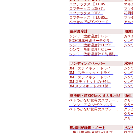
ロブテックス 【 LOBS...
マキタ
ロブテックス LOBST...
マキタ
ロブテックス LOBS...
花岡車
ロブテックス 【 LOBS...
マキタ
ベッセル 2WAYパワード...
アルイ
放射温度計
照度
シンワ 放射温度計B レー...
カスタ
BOSCH赤外線サーモグラ...
シンワ
シンワ 放射温度計D プロ...
シンワ
シンワ 放射温度計C レー...
シンワ 放射温度計Ｅ防塵防...
サンディングペーパー
水平
3M スティキット トライ...
シンワ
3M スティキット トライ...
シンワ
3M スティキット トライ...
シンワ
3M スティキット のり付...
シンワ
3M スティキット のり付...
シンワ
潤滑剤・錆取剤etcケミカル用品
衛生
ベトつかない驚異のスプレー...
クリー
エンジニア ネジザウルスリ...
クリー
ベトつかない驚異のスプレー...
クレシ
クリー
クリー
現場用記録帳・ノート
ペン
土牛 現場用新素材レベルブ...
ロブテ