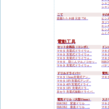
シャプト
シャプ
こて
その
造園たたき鏝 元首 750...
ヒシカ
タジマ
ヒシカ
ヒシカ
ふくろ
電動工具
セット企画品（コンボ）
イン
マキタ 充電式ドライウォ...
マキタ
マキタ 充電式ドライウォ...
マキタ
マキタ 充電式ドライウォ...
マキタ
マキタ 防じんマルノコセッ...
HiKOK
マキタ 充電式ドライウォ...
パナソ
ドリルドライバー
電気
マキタ 13mm充電式アン...
マキタ 
マキタ 18V充電式アング...
マキタ 40V充電式ドライ...
マキタ 18V 充電式ドラ...
京セラ 充電式振動ドライバ...
電気ドリル（大型13mm）
スク
HiKOKI 変速ドリル ...
マキタ
HiKOKI 垂直ドリル ...
マキタ