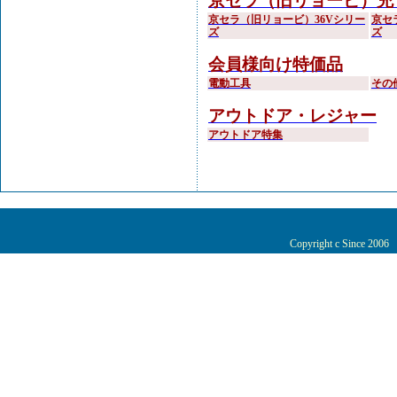
京セラ（旧リョービ）充
京セラ（旧リョービ）36Vシリー
京セ
ズ
ズ
会員様向け特価品
電動工具
その
アウトドア・レジャー
アウトドア特集
Copyright c Since 200