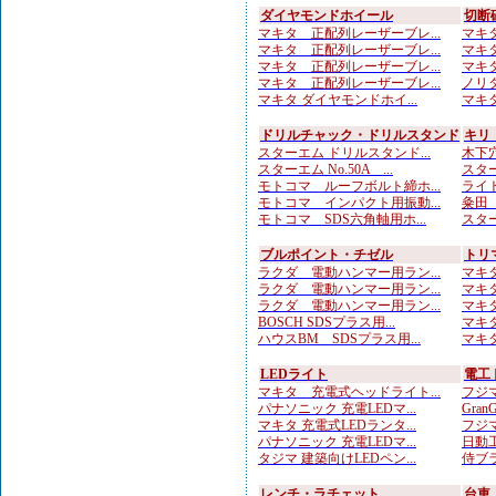
ダイヤモンドホイール
切断
マキタ 正配列レーザーブレ...
マキタ
マキタ 正配列レーザーブレ...
マキタ
マキタ 正配列レーザーブレ...
マキタ
マキタ 正配列レーザーブレ...
ノリタ
マキタ ダイヤモンドホイ...
マキタ
ドリルチャック・ドリルスタンド
キリ
スターエム ドリルスタンド...
木下穴
スターエム No.50A ...
スター
モトコマ ルーフボルト締ホ...
ライト
モトコマ インパクト用振動...
粂田（
モトコマ SDS六角軸用ホ...
スター
ブルポイント・チゼル
トリ
ラクダ 電動ハンマー用ラン...
マキタ
ラクダ 電動ハンマー用ラン...
マキタ
ラクダ 電動ハンマー用ラン...
マキタ
BOSCH SDSプラス用...
マキタ
ハウスBM SDSプラス用...
マキタ
LEDライト
電工
マキタ 充電式ヘッドライト...
フジマ
パナソニック 充電LEDマ...
Gran
マキタ 充電式LEDランタ...
フジマ
パナソニック 充電LEDマ...
日動工
タジマ 建築向けLEDペン...
侍ブラ
レンチ・ラチェット
台車