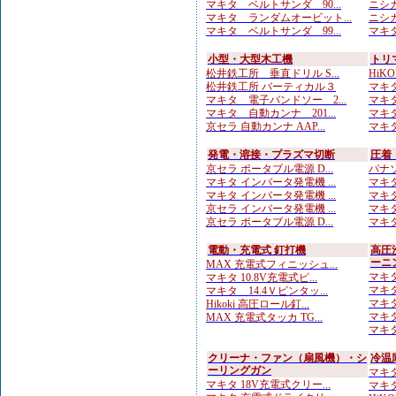
マキタ ベルトサンダ 90...
ニシガ
マキタ ランダムオービット...
ニシガ
マキタ ベルトサンダ 99...
マキタ
小型・大型木工機
トリ
松井鉄工所 垂直ドリル S...
HiKO
松井鉄工所 バーティカル３
マキタ
マキタ 電子バンドソー 2...
マキタ
マキタ 自動カンナ 201...
マキタ
京セラ 自動カンナ AAP...
マキタ
発電・溶接・プラズマ切断
圧着
京セラ ポータブル電源 D...
パナソ
マキタ インバータ発電機 ...
マキタ
マキタ インバータ発電機 ...
マキタ
京セラ インバータ発電機 ...
マキタ
京セラ ポータブル電源 D...
マキタ
電動・充電式 釘打機
高圧
ーニ
MAX 充電式フィニッシュ...
マキタ
マキタ 10.8V充電式ピ...
マキタ
マキタ 14.4Ｖピンタッ...
マキタ
Hikoki 高圧ロール釘...
マキタ
MAX 充電式タッカ TG...
マキタ
クリーナ・ファン（扇風機）・シ
冷温
ーリングガン
マキタ
マキタ 18V充電式クリー...
マキタ