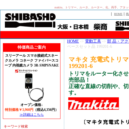
makita、トリマー、ルータ、ルーター、化、両手、アタ
｜
｜
HOME
商
HOME
->
電動工具
->
部 品・ア
ベースセット品 199201-6
特価商品ご案内
スリーアール スマホ接続式スネー
マキタ 充電式トリ
クカメラ コネーク ファイバースコ
199201-6
ープ 内視鏡カメラ 3R-SMPSNAKE
トリマをルーター化させ
売部品！
正確な直線の切削や、切
す。
オープン価格↓
特別価格￥3,960円
（税込4,356円）
≫詳細はこちら
キーワード検索