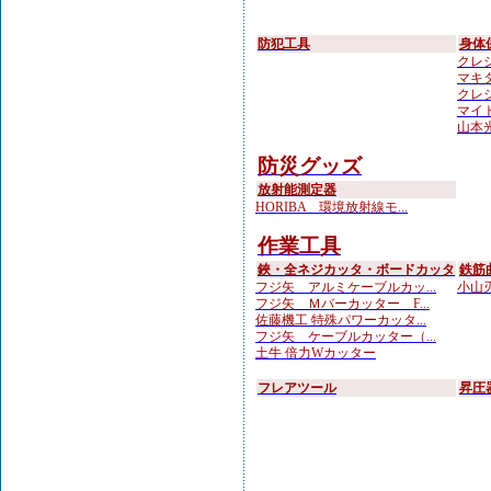
防犯工具
身体
クレシ
マキタ
クレシ
マイト
山本光学
防災グッズ
放射能測定器
HORIBA 環境放射線モ...
作業工具
鋏・全ネジカッタ・ボードカッタ
鉄筋
フジ矢 アルミケーブルカッ...
小山刃
フジ矢 Ｍバーカッター F...
佐藤機工 特殊パワーカッタ...
フジ矢 ケーブルカッター（...
土牛 倍力Wカッター
フレアツール
昇圧