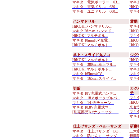
マキタ 電気ボーラー 63...
マキタ
マキタ 電気ドリル 630...
HiK
マキタ ユニドリル 600...
マキタ
ハンマドリル
震動
HiKOKI ハンマドリル...
マキタ
マキタ 26ｍｍ ハンマド...
HiKOK
HiKOKI マルチボル...
マキタ
マキタ 18mm18V充電...
HiK
HiKOKI マルチボルト...
HiKOK
卓上・スライド丸ノコ
ジグ
HiKOKI マルチボルト...
HiKO
マキタ 380mm卓上マル...
マキタ
HiKOKI マルチボルト...
マキタ
マキタ 165mm40V...
マキタ
マキタ 165mmスライド...
マキタ
切断
カク
チ
マキタ 18V充電式ハンデ...
マキタ
マキタ 18Ｖポータブルバ...
HiKO
マキタ 14.4Vチェーン...
京セラ
マキタ 10.8V充電式マ...
マキタ
[別売部品]パナソニック ...
マキタ
仕上げサンダ・ベルトサンダ
研磨
マキタ 仕上げサンダ BO...
三木章
マキタ 防じんミニサンダ ...
新興製