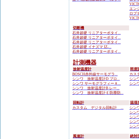
VICTO
エンジ
ロブテ
VICTO
切断機
石井超硬 リニアターボタイ...
石井超硬 リニアターボタイ...
石井超硬 リニアターボタイ...
石井超硬 イナズマ IZ-...
石井超硬 リニアターボタイ...
計測機器
放射温度計
照度
BOSCH赤外線サーモグラ...
カスタ
シンワ 放射温度計D プロ...
シンワ
シンワ サーモグラフィーＡ...
シンワ
シンワ 放射温度計B レー...
シンワ 放射温度計Ｅ防塵防...
回転計
温湿
カスタム デジタル回転計 ...
シンワ
シンワ
シンワ
シンワ
シンワ
風速計
絶対