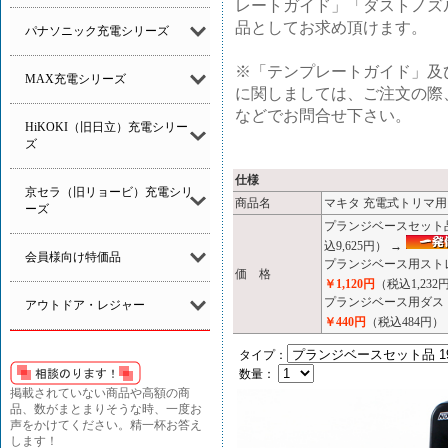
レートガイド」「ダストノズ
品としてお求め頂けます。
パナソニック充電シリーズ
※「テンプレートガイド」及
MAX充電シリーズ
に関しましては、ご注文の際
などでお問合せ下さい。
HiKOKI（旧日立）充電シリー
ズ
仕様
京セラ（旧リョービ）充電シリ
商品名
マキタ 充電式トリマ用 
ーズ
プランジベースセット品 
込9,625円） →
会員様向け特価品
プランジベース用ストレー
価 格
￥1,120円
（税込1,232
プランジベース用ダストノ
アウトドア・レジャー
￥440円
（税込484円）
タイプ：
数量：
掲載されていない商品や高額の商
品、数がまとまりそうな時、一度お
声をかけてください。精一杯お答え
します！