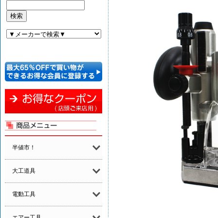
半値市！
大工道具
電動工具
エアー工具