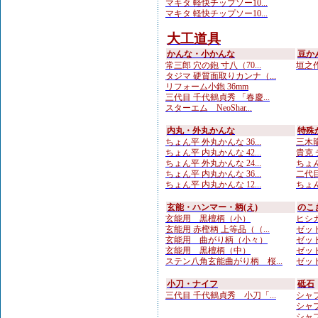
マキタ 軽快チップソー10...
マキタ 軽快チップソー10...
大工道具
かんな・小かんな
豆か
常三郎 穴の鉋 寸八（70...
垣之作
タジマ 硬質面取りカンナ（...
リフォーム小鉋 36mm
三代目 千代鶴貞秀 「春慶...
スターエム NeoShar...
内丸・外丸かんな
特殊
ちょん平 外丸かんな 36...
三木龍
ちょん平 内丸かんな 42...
貴克 
ちょん平 外丸かんな 24...
ちょん
ちょん平 内丸かんな 36...
二代目
ちょん平 内丸かんな 12...
ちょん
玄能・ハンマー・柄(え)
のこ
玄能用 黒檀柄（小）
ヒシカ
玄能用 赤樫柄 上等品（（...
ゼット
玄能用 曲がり柄（小々）
ゼット
玄能用 黒檀柄（中）
ゼット
ステン八角玄能曲がり柄 桜...
ゼット
小刀・ナイフ
砥石
三代目 千代鶴貞秀 小刀「...
シャプト
シャプト
シャプ