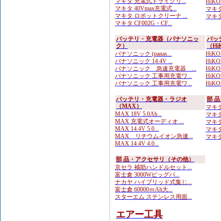
マキタ 充電式ドライクリ...
HiK
マキタ 40Vmax充電式...
マキタ
マキタ ロボットクリーナ ...
マキタ
マキタ CF002G・CF...
バッテリ・充電器（パナソニッ
バッ
ク）
（Hi
パナソニック (panas...
HiK
パナソニック 14.4V ...
HiKOK
パナソニック 急速充電器 ...
HiKO
パナソニック 工事用充電ワ...
HiKOK
パナソニック 工事用充電ワ...
HiK
バッテリ・充電器・ラジオ
部 
（MAX）
マキタ
MAX 18V 5.0Ah...
マキタ
MAX 充電式オーディオ ...
マキタ
MAX 14.4V 5.0...
マキタ
MAX リチウムイオン急速...
マキタ
MAX 14.4V 4.0...
部 品・アクセサリ（その他）
京セラ 補助ハンドルセット...
富士倉 3000Wビッグパ...
ナカヤ ハイブリッド式集じ...
富士倉 60000ｍAh大...
スターエム ステンレス用面...
エアー工具