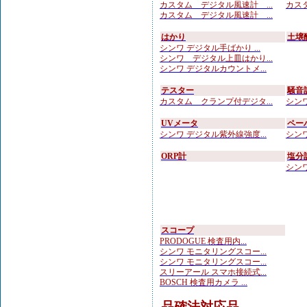
カスタム デジタル風速計 ...
カスタ
カスタム デジタル風速計 ...
はかり
土壌
シンワ デジタル手ばかり ...
シンワ デジタル上皿はかり...
シンワ デジタルカウントメ...
テスター
騒音
カスタム クランプ付デジタ...
シンワ
UVメータ
ペー
シンワ デジタル紫外線強度...
シンワ
ORP計
塩分
シンワ
スコープ
PRODOGUE 検査用内...
シンワ モニタリングスコー...
シンワ モニタリングスコー...
スリーアール スマホ接続式...
BOSCH 検査用カメラ ...
品確法対応品