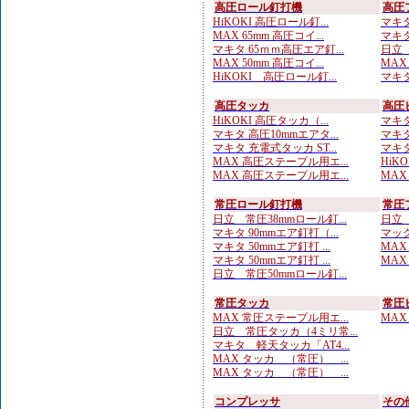
高圧ロール釘打機
高圧
HiKOKI 高圧ロール釘...
マキタ
MAX 65mm 高圧コイ...
マキタ
マキタ 65ｍｍ高圧エア釘...
日立 
MAX 50mm 高圧コイ...
MAX
HiKOKI 高圧ロール釘...
マキタ
高圧タッカ
高圧
HiKOKI 高圧タッカ（...
マキタ
マキタ 高圧10mmエアタ...
マキタ
マキタ 充電式タッカ ST...
マキタ
MAX 高圧ステープル用エ...
HiK
MAX 高圧ステープル用エ...
MAX
常圧ロール釘打機
常圧
日立 常圧38mmロール釘...
日立 
マキタ 90mmエア釘打（...
マック
マキタ 50mmエア釘打 ...
MAX
マキタ 50mmエア釘打 ...
MAX
日立 常圧50mmロール釘...
常圧タッカ
常圧
MAX 常圧ステープル用エ...
MAX
日立 常圧タッカ（4ミリ常...
マキタ 軽天タッカ「AT4...
MAX タッカ （常圧） ...
MAX タッカ （常圧） ...
コンプレッサ
その