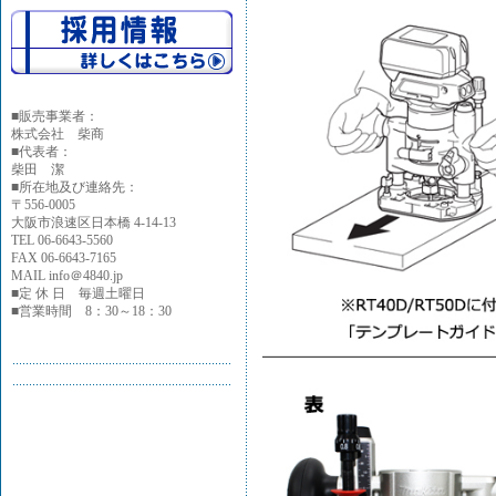
■
販売事業者：
株式会社 柴商
■代表者：
柴田 潔
■所在地及び連絡先：
〒556-0005
大阪市浪速区日本橋 4-14-13
TEL 06-6643-5560
FAX 06-6643-7165
MAIL info＠4840.jp
■定 休 日 毎週土曜日
■営業時間 8：30～18：30