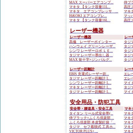
MAX スーパーエアコンプ...
侍ブラ
マキタ 【タンク容量11L...
高圧ス
マキタ エアコンプレッサ ...
マキタ
HiKOKI エアコンプレ...
マッハ
マキタ 【タンク容量16L...
高圧ス
レーザー機器
レーザー機器
レー
高儀 レーザーポインター ...
タジマ
ハンウェイ グリーンレーザ...
タジマ
シンワ レーザーロボ ＬＥ...
タジマ
タジマ レーザー墨出し器 ...
タジマ
MAX 矩十字×ジンバルグ...
タジマ
レーザー距離計
レー
EBIS 充電式レーザー距...
エレベ
タジマ レーザー距離計 L...
エレベ
シンワ レーザー距離計 L...
マイト
マキタ レーザー距離計 L...
タジマ
タジマ レーザー距離計 L...
マイト
安全用品・防犯工具
安全帯・腰道具・安全工具
マキ
タイタン リール式安全帯(...
マキタ
侍ブラック×ふくろ倶楽部 ...
マキタ
ふくろ倶楽部 本皮製釘袋「...
マキタ
タジマ セフ着脱式 工具ホ...
マキタ
VICTOR PLUS+ ...
マキタ