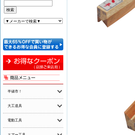
半値市！
大工道具
電動工具
エアー工具