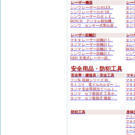
レーザー機器
レー
シンワ レーザーロボLEX...
タジマ
シンワ レーザーロボ SH...
タジマ
シンワ レーザーロボ ＬＥ...
タジマ
BOSCH デジタル探知機...
タジマ
シンワ センサー式墨出器 ...
タジマ
レーザー距離計
レー
マキタ レーザー距離計 L...
タジマ
タジマ レーザー距離計 L...
エレベ
タジマ レーザー距離計 ラ...
BOS
シンワ レーザー距離計 L...
シンワ
EBIS 充電式レーザー距...
エレベ
安全用品・防犯工具
安全帯・腰道具・安全工具
マキ
フジ矢 収納シリーズ Bl...
マキタ
モトコマ 電ドルホルダー（...
マキタ
タジマ 安全帯胴当てベルト...
マキタ
タジマ セフ着脱式 工具ホ...
マキタ
タジマ セフ着脱式 腰袋・...
マキタ
防犯工具
身体
アスベ
マキ
クレシ
トーヨ