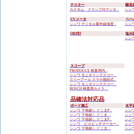
テスター
騒音
カスタム クランプ付デジタ...
シンワ
UVメータ
ペー
シンワ デジタル紫外線強度...
シンワ
ORP計
塩分
シンワ
スコープ
PRODOGUE 検査用内...
シンワ モニタリングスコー...
スリーアール スマホ接続式...
シンワ モニタリングスコー...
BOSCH 検査用カメラ ...
品確法対応品
ボード施工
水平
シンワ 下地探し どこ太P...
シンワ
シンワ 下地探し どこ太 ...
シンワ
シンワ 下地探し どこ太P...
シンワ
シンワ ビスピッチマーカー...
シンワ
シンワ 下地探し どこ太 ...
シンワ