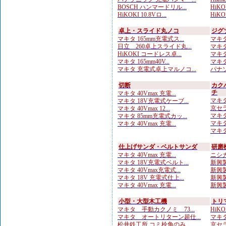
BOSCH ハンマードリル...
HiKOK
HiKOKI 10.8Vロ...
HiKOK
卓上・スライド丸ノコ
ジグ
マキタ 165mm充電式ス...
マキタ
日立 260卓上スライド丸...
マキタ
HiKOKI コードレス卓...
マキタ
マキタ 165mm40V...
マキタ
マキタ 充電式卓上マルノコ...
パナソ
切断
カク
チ
マキタ 40Vmax 充電...
マキタ
マキタ 18V充電式ケーブ...
京セラ
マキタ 40Vmax 12...
マキタ
マキタ 85mm充電式カッ...
マキタ
マキタ 40Vmax 充電...
マキタ
仕上げサンダ・ベルトサンダ
研磨
マキタ 40Vmax 充電...
ニシガ
マキタ 18V充電式ベルト...
新興製
マキタ 40Vmax充電式...
新興製
マキタ 18V 充電式仕上...
新興製
マキタ 40Vmax 充電...
新興製
小型・大型木工機
トリ
マキタ 手動カクノミ 73...
HiKO
マキタ オートリターン超仕...
マキタ
松井鉄工所 コミ栓角のみ ...
京セラ