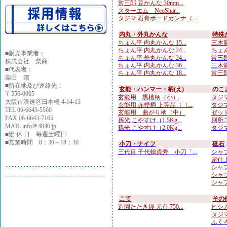
常三郎 豆かんな 30mm...
スターエム NeoShar...
タジマ 石膏ボードカンナ（...
内丸・外丸かんな
特殊
ちょん平 内丸かんな 15...
三木龍
ちょん平 内丸かんな 24...
ちょん
■
販売事業者：
ちょん平 外丸かんな 24...
常三郎
株式会社 柴商
ちょん平 内丸かんな 36...
三木龍 
■代表者：
ちょん平 内丸かんな 18...
常三郎
柴田 潔
■所在地及び連絡先：
玄能・ハンマー・柄(え)
のこ
〒556-0005
玄能用 黒檀柄（小）
タジマ
大阪市浪速区日本橋 4-14-13
玄能用 赤樫柄 上等品（（...
タジマ
TEL 06-6643-5560
玄能用 曲がり柄（中）
ゼット
FAX 06-6643-7165
孫光 こやすけ（1.5Kg...
別所二
MAIL info＠4840.jp
孫光 こやすけ（2.0Kg...
タジマ
■定 休 日 毎週土曜日
■営業時間 8：30～18：30
小刀・ナイフ
砥石
三代目 千代鶴貞秀 小刀「...
シャプト
超仕上
シャプト
シャプ
シャプ
こて
その
造園たたき鏝 元首 750...
ヒシカ
タジマ
ふくろ