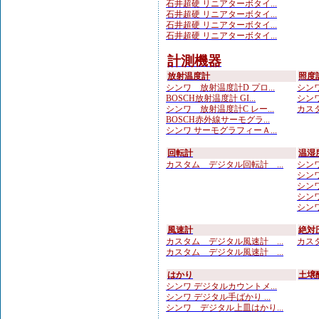
石井超硬 リニアターボタイ...
石井超硬 リニアターボタイ...
石井超硬 リニアターボタイ...
石井超硬 リニアターボタイ...
計測機器
放射温度計
照度
シンワ 放射温度計D プロ...
シンワ
BOSCH放射温度計 GI...
シンワ
シンワ 放射温度計C レー...
カスタ
BOSCH赤外線サーモグラ...
シンワ サーモグラフィーＡ...
回転計
温湿
カスタム デジタル回転計 ...
シンワ
シンワ
シンワ
シンワ
シンワ 
風速計
絶対
カスタム デジタル風速計 ...
カスタ
カスタム デジタル風速計 ...
はかり
土壌
シンワ デジタルカウントメ...
シンワ デジタル手ばかり ...
シンワ デジタル上皿はかり...