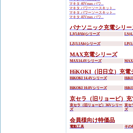
マキタ 40Vmax パワ...
マキタ パワーソースキット...
マキタ パワーソースキット...
マキタ 40Vmax パワ...
パナソニック充電シリー
LJ(5.0Ah)シリーズ
LS(
LZ(3.1Ah)シリーズ
LP(
MAX充電シリーズ
MAX14.4Vシリーズ
MA
HiKOKI（旧日立）充
HiKOKI 14.4Vシリーズ
HiK
HiKOKI 10.8Vシリーズ
HiK
京セラ（旧リョービ）充
京セラ（旧リョービ）36Vシリー
京セ
ズ
ズ
会員様向け特価品
電動工具
その