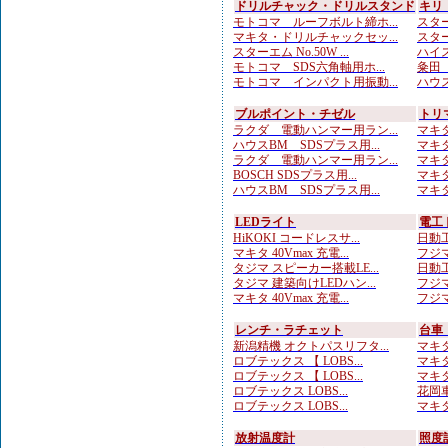
ドリルチャック・ドリルスタンド
キリ
モトコマ ルーフボルト締ホ...
スター
マキタ・ドリルチャックセッ...
スターエ
スターエム No.50W ...
ハイス
モトコマ SDS六角軸用ホ...
粂田（
モトコマ インパクト用振動...
ハウス
ブルポイント・チゼル
トリ
ラクダ 電動ハンマー用ラン...
マキタ
ハウスBM SDSプラス用...
マキタ
ラクダ 電動ハンマー用ラン...
マキタ
BOSCH SDSプラス用...
マキタ
ハウスBM SDSプラス用...
マキタ
LEDライト
電工
HiKOKI コードレスサ...
日動工
マキタ 40Vmax 充電...
フジマ
タジマ スピーカー搭載LE...
日動工
タジマ 建築向けLEDハン...
フジマ
マキタ 40Vmax 充電...
フジマ
レンチ・ラチェット
台車
新潟精機 オクトパスリフタ...
マキタ
ロブテックス 【 LOBS...
マキタ
ロブテックス 【 LOBS...
マキタ
ロブテックス LOBS...
花岡車
ロブテックス LOBS...
マキタ
放射温度計
照度