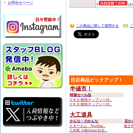
お問合せページ
※
は
この商品に関して質問する
注目商品ピックアップ！
半値市！
特価セール品
マキタ 軽快チップソー10...
マキタ 軽快チップソー10...
大工道具
かんな・小かんな
豆か
スターエム NeoShar...
垣之作
三木龍 小鉋42mm 白台...