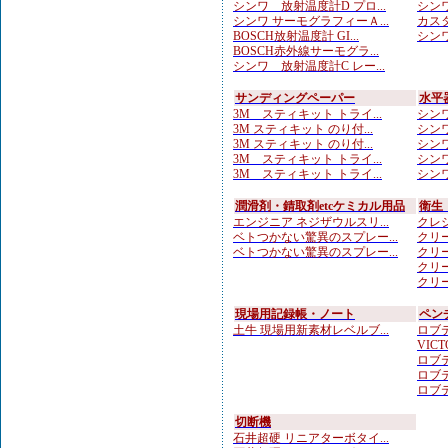
シンワ 放射温度計D プロ...
シンワ
シンワ サーモグラフィーＡ...
カスタ
BOSCH放射温度計 GI...
シンワ
BOSCH赤外線サーモグラ...
シンワ 放射温度計C レー...
サンディングペーパー
水平
3M スティキット トライ...
シンワ
3M スティキット のり付...
シンワ
3M スティキット のり付...
シンワ
3M スティキット トライ...
シンワ
3M スティキット トライ...
シンワ
潤滑剤・錆取剤etcケミカル用品
衛生
エンジニア ネジザウルスリ...
クレシ
ベトつかない驚異のスプレー...
クリー
ベトつかない驚異のスプレー...
クリー
クリー
クリー
現場用記録帳・ノート
ペン
土牛 現場用新素材レベルブ...
ロブテ
VICTO
ロブテ
ロブテ
ロブテ
切断機
石井超硬 リニアターボタイ...