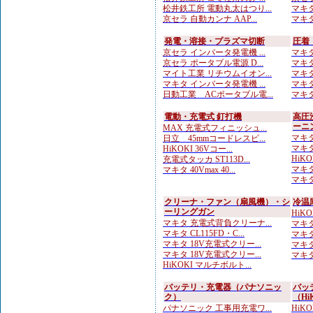
松井鉄工所 電動丸太はつり...
マキタ
京セラ 自動カンナ AAP...
マキタ
発電・溶接・プラズマ切断
圧着
京セラ インバータ発電機 ...
マキタ
京セラ ポータブル電源 D...
マキタ
マイト工業 リチウムイオン...
マキタ
マキタ インバータ発電機 ...
マキタ
日動工業 ACポータブル電...
マキタ
電動・充電式 釘打機
高圧
ーニ
MAX 充電式フィニッシュ...
マキタ
日立 45mmコードレスピ...
マキタ
HiKOKI 36Vコー...
HiKO
充電式タッカ ST113D...
マキタ
マキタ 40Vmax 40...
マキタ
クリーナ・ファン（扇風機）・シ
冷温
ーリングガン
HiK
マキタ 充電式背負クリーナ...
マキタ
マキタ CL115FD・C...
マキタ 
マキタ 18V充電式クリー...
マキタ
マキタ 18V充電式クリー...
マキタ
HiKOKI マルチボルト...
バッテリ・充電器（パナソニッ
バッ
ク）
（Hi
パナソニック 工事用充電ワ...
HiK