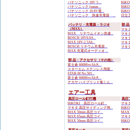
パナソニック 18V 5....
HiKOK
パナソニック (panas...
HiKOK
パナソニック 10.8V電...
HiKOK
パナソニック 急速充電器 ...
日立工
バッテリ・充電器・ラジオ
部 
（MAX）
マキタ
MAX リチウムイオン急速...
マキタ
BOSCH 18V6.0A...
マキタ 
MAX 18V-2.5Ah...
マキタ
BOSCH リチウム充電器...
マキタ 
MAX 充電式オーディオ ...
部 品・アクセサリ（その他）
富士倉 60000ｍAh大...
スターエム ステンレス用面...
STAR-M No.501...
富士倉 60000ｍAh大...
ナカヤ ハイブリッド集じん...
エアー工具
高圧ロール釘打機
高圧
HiKOKI 高圧ロール釘...
マキタ
マキタ 高圧サイディング用...
HiKO
MAX 50mm 高圧コイ...
MAX
MAX 65mm 高圧コイ...
マキタ
MAX 50mm 高圧コイ...
HiKO