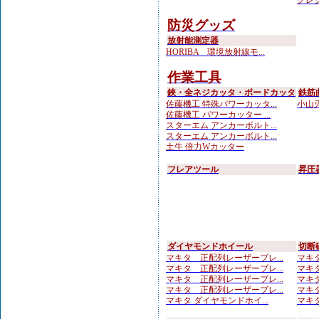
クレシ
防災グッズ
放射能測定器
HORIBA 環境放射線モ...
作業工具
鋏・全ネジカッタ・ボードカッタ
鉄筋
佐藤機工 特殊パワーカッタ...
小山刃
佐藤機工 パワーカッター ...
スターエム アンカーボルト...
スターエム アンカーボルト...
土牛 倍力Wカッター
フレアツール
昇圧
ダイヤモンドホイール
切断
マキタ 正配列レーザーブレ...
マキタ
マキタ 正配列レーザーブレ...
マキタ
マキタ 正配列レーザーブレ...
マキタ
マキタ 正配列レーザーブレ...
マキタ
マキタ ダイヤモンドホイ...
マキタ