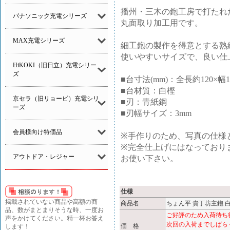
播州・三木の鉋工房で打たれ
パナソニック充電シリーズ
丸面取り加工用です。
MAX充電シリーズ
細工鉋の製作を得意とする熟
使いやすいサイズで、良い仕
HiKOKI（旧日立）充電シリー
ズ
■台寸法(mm)：全長約120×幅1
■台材質：白樫
京セラ（旧リョービ）充電シリ
■刃：青紙鋼
ーズ
■刃幅サイズ：3mm
会員様向け特価品
※手作りのため、写真の仕様
※完全仕上げにはなっており
アウトドア・レジャー
お使い下さい。
仕様
掲載されていない商品や高額の商
商品名
ちょん平 貴丁坊主鉋 白
品、数がまとまりそうな時、一度お
ご好評のため入荷待ち
声をかけてください。精一杯お答え
次回の入荷までしばら
価 格
します！