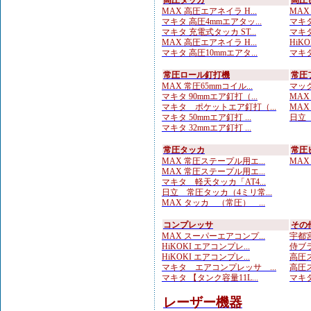
高圧タッカ
高圧
MAX 高圧エアネイラ H...
MAX
マキタ 高圧4mmエアタッ...
マキタ
マキタ 充電式タッカ ST...
マキタ
MAX 高圧エアネイラ H...
HiK
マキタ 高圧10mmエアタ...
マキタ
常圧ロール釘打機
常圧
MAX 常圧65mmコイル...
マック
マキタ 90mmエア釘打（...
MAX
マキタ ポケットエア釘打（...
MAX
マキタ 50mmエア釘打 ...
日立 
マキタ 32mmエア釘打 ...
常圧タッカ
常圧
MAX 常圧ステープル用エ...
MAX
MAX 常圧ステープル用エ...
マキタ 軽天タッカ「AT4...
日立 常圧タッカ（4ミリ常...
MAX タッカ （常圧） ...
コンプレッサ
その
MAX スーパーエアコンプ...
宇都宮
HiKOKI エアコンプレ...
侍ブラ
HiKOKI エアコンプレ...
高圧ス
マキタ エアコンプレッサ ...
高圧ス
マキタ 【タンク容量11L...
マキタ
レーザー機器