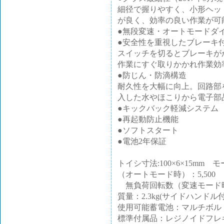
細径で握りやすく、小形ヘッ
が良く、効率の良い作業が可
●無段変速・オートモードダ
●安全性を重視したブレーキ
スイッチを切るとブレーキが
作業にすぐ取りかかれ作業効
●防じん・防滴構造
耐久性を大幅に向上。回路部
入した水やほこりから電子部
●キックバック軽減システム
●再起動防止機能
●ソフトスタート
●電池2年保証
トイシ寸法:100×6×15m
（オートモード時）：5,500
無負荷回転数（変速モード時）：3
質量：2.3kg(サイドハンドル
使用可能蓄電池：マルチボル
標準付属品：レジノイドフレ