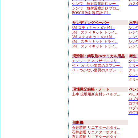
シンワ 放射温度計C レー...
カスタ
シンワ 放射温度計D プロ...
BOSCH放射温度計 GI...
サンディングペーパー
水平
3M スティキット のり付...
シンワ
3M スティキット トライ...
シンワ
3M スティキット のり付...
シンワ
3M スティキット トライ...
シンワ
3M スティキット トライ...
シンワ
潤滑剤・錆取剤etcケミカル用品
衛生
エンジニア ネジザウルスリ...
クリー
ベトつかない驚異のスプレー...
クリー
ベトつかない驚異のスプレー...
クリー
クレシ
クリー
現場用記録帳・ノート
ペン
土牛 現場用新素材レベルブ...
VICTO
ロブテ
ロブテ
ロブテ
VICTO
切断機
石井超硬 リニアターボタイ...
石井超硬 リニアターボタイ...
石井超硬 リニアターボタイ...