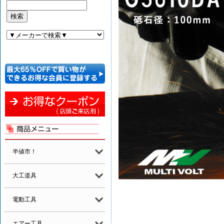
半値市！
大工道具
電動工具
エアー工具