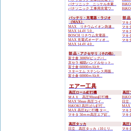
パナソニック ニッケル水素...
HiKOK
パナソニック 工事用充電ワ...
HiK
バッテリ・充電器・ラジオ
部 
（MAX）
マキタ
MAX リチウムイオン急速...
マキタ 
MAX 14.4V 5.0...
マキタ
BOSCH リチウム充電器...
マキタ
MAX 充電式オーディオ ...
マキタ
MAX 14.4V 4.0...
部 品・アクセサリ（その他）
富士倉 3000Wビッグパ...
京セラ 補助ハンドルセット...
富士倉 60000ｍAh大...
スターエム ステンレス用面...
富士倉 60000ｍAh大...
エアー工具
高圧ロール釘打機
高圧
ＭＡＸ 高圧90mm釘打機...
HiKO
MAX 50mm 高圧コイ...
日立 
HiKOKI 高圧ばら釘打...
MAX
MAX 高圧ねじ打機 ター...
マキタ
マキタ 50ｍｍ高圧エア釘...
マキタ
高圧タッカ
高圧
日立 高圧タッカ（10ミリ...
マキタ