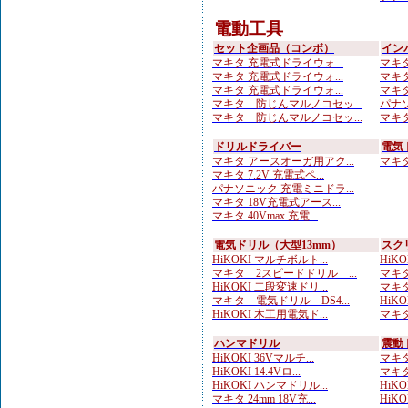
電動工具
セット企画品（コンボ）
イン
マキタ 充電式ドライウォ...
マキタ
マキタ 充電式ドライウォ...
マキタ 
マキタ 充電式ドライウォ...
マキタ
マキタ 防じんマルノコセッ...
パナソ
マキタ 防じんマルノコセッ...
マキタ
ドリルドライバー
電気
マキタ アースオーガ用アク...
マキタ 
マキタ 7.2V 充電式ペ...
パナソニック 充電ミニドラ...
マキタ 18V充電式アース...
マキタ 40Vmax 充電...
電気ドリル（大型13mm）
スク
HiKOKI マルチボルト...
HiK
マキタ 2スピードドリル ...
マキタ
HiKOKI 二段変速ドリ...
マキタ
マキタ 電気ドリル DS4...
HiK
HiKOKI 木工用電気ド...
マキタ
ハンマドリル
震動
HiKOKI 36Vマルチ...
マキタ
HiKOKI 14.4Vロ...
マキタ
HiKOKI ハンマドリル...
HiK
マキタ 24mm 18V充...
HiKOK