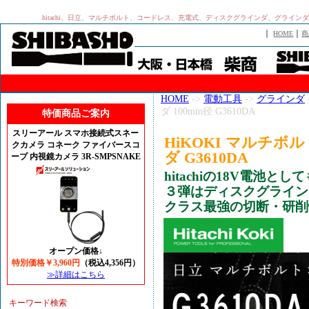
hitachi、日立、マルチボルト、コードレス、充電式、ディスクグラインダ、グラインダー、G36
｜
｜
HOME
商
HOME
->
電動工具
->
グラインダ
ダ 100mm径 G3610DA
特価商品ご案内
スリーアール スマホ接続式スネー
HiKOKI マルチ
クカメラ コネーク ファイバースコ
ダ G3610DA
ープ 内視鏡カメラ 3R-SMPSNAKE
hitachiの18V電池
３弾はディスクグライン
クラス最強の切断・研削
オープン価格↓
特別価格￥3,960円
（税込4,356円）
≫詳細はこちら
キーワード検索