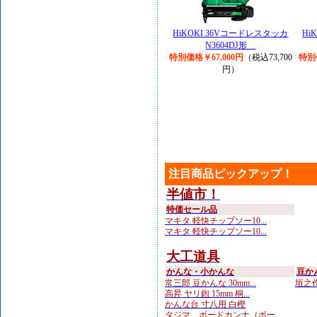
HiKOKI 36Vコードレスタッカ
Hi
N3604DJ形
特別価格￥67,000円
（税込73,700
特別
円）
注目商品ピックアップ！
半値市！
特価セール品
マキタ 軽快チップソー10...
マキタ 軽快チップソー10...
大工道具
かんな・小かんな
豆か
常三郎 豆かんな 30mm...
垣之作
高昇 ヤリ鉋 15mm 桐...
かんな台 寸八用 白樫
タジマ ボードカンナ（ボー...