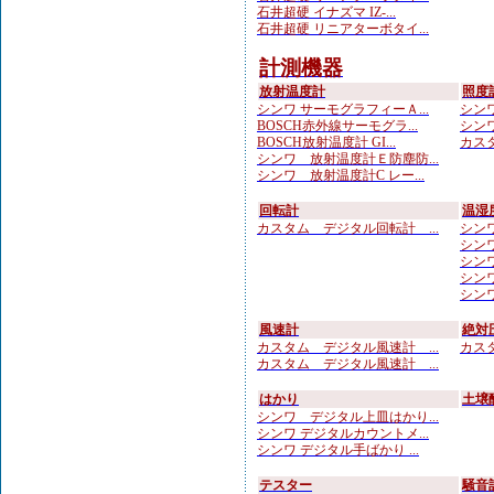
石井超硬 イナズマ IZ-...
石井超硬 リニアターボタイ...
計測機器
放射温度計
照度
シンワ サーモグラフィーＡ...
シンワ
BOSCH赤外線サーモグラ...
シンワ
BOSCH放射温度計 GI...
カスタ
シンワ 放射温度計Ｅ防塵防...
シンワ 放射温度計C レー...
回転計
温湿
カスタム デジタル回転計 ...
シンワ
シンワ
シンワ
シンワ
シンワ
風速計
絶対
カスタム デジタル風速計 ...
カスタ
カスタム デジタル風速計 ...
はかり
土壌
シンワ デジタル上皿はかり...
シンワ デジタルカウントメ...
シンワ デジタル手ばかり ...
テスター
騒音