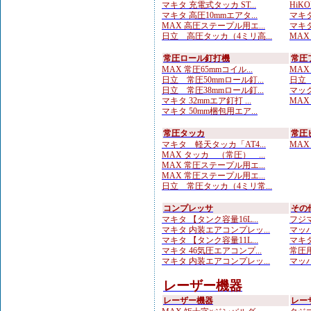
マキタ 充電式タッカ ST...
HiK
マキタ 高圧10mmエアタ...
マキタ
MAX 高圧ステープル用エ...
マキタ
日立 高圧タッカ（4ミリ高...
MAX
常圧ロール釘打機
常圧
MAX 常圧65mmコイル...
MAX
日立 常圧50mmロール釘...
日立 
日立 常圧38mmロール釘...
マック
マキタ 32mmエア釘打 ...
MAX
マキタ 50mm梱包用エア...
常圧タッカ
常圧
マキタ 軽天タッカ「AT4...
MAX
MAX タッカ （常圧） ...
MAX 常圧ステープル用エ...
MAX 常圧ステープル用エ...
日立 常圧タッカ（4ミリ常...
コンプレッサ
その
マキタ 【タンク容量16L...
フジマ
マキタ 内装エアコンプレッ...
マッハ
マキタ 【タンク容量11L...
マキタ
マキタ 46気圧エアコンプ...
常圧用
マキタ 内装エアコンプレッ...
マッハ
レーザー機器
レーザー機器
レー