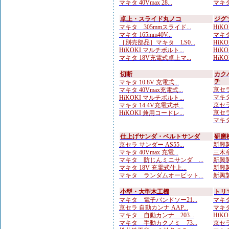
マキタ 40Vmax 28...
マキタ
卓上・スライド丸ノコ
ジグ
マキタ 305mmスライド...
HiKO
マキタ 165mm40V...
マキタ
［別売部品］マキタ LS0...
HiKO
HiKOKI マルチボルト...
HiKO
マキタ 18V充電式卓上マ...
HiKO
切断
カク
チ
マキタ 10.8V 充電式...
京セラ
マキタ 40Vmax充電式...
マキタ
HiKOKI マルチボルト...
京セラ
マキタ 14.4V充電式ボ...
京セラ
HiKOKI 兼用コードレ...
マキタ
仕上げサンダ・ベルトサンダ
研磨
京セラ サンダー AS55...
新興製
マキタ 40Vmax 充電...
三木章
マキタ 防じんミニサンダ ...
新興製
マキタ 18V 充電式仕上...
新興製
マキタ ランダムオービット...
新興製
小型・大型木工機
トリ
マキタ 電子バンドソー21...
マキタ
京セラ 自動カンナ AAP...
マキタ
マキタ 自動カンナ 203...
HiKO
マキタ 手動カクノミ 73...
京セラ