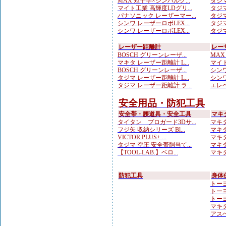
MAX 矩十字×ジンバルグ...
タジマ
マイト工業 高輝度LDグリ...
タジマ
パナソニック レーザーマー...
タジマ
シンワ レーザーロボLEX...
タジマ
シンワ レーザーロボLEX...
タジマ
レーザー距離計
レー
BOSCH グリーンレーザ...
MAX
マキタ レーザー距離計 L...
マイト
BOSCH グリーンレーザ...
シンワ
タジマ レーザー距離計 L...
シンワ
タジマ レーザー距離計 ラ...
エレベ
安全用品・防犯工具
安全帯・腰道具・安全工具
マキ
タイタン プロガード3Dサ...
マキタ
フジ矢 収納シリーズ Bl...
マキタ
VICTOR PLUS+ ...
マキタ
タジマ 空圧 安全帯胴当て...
マキタ
【TOOL-LAB.】ベロ...
マキタ
防犯工具
身体
トーヨ
トーヨ
トーヨ
マキ
アスベ