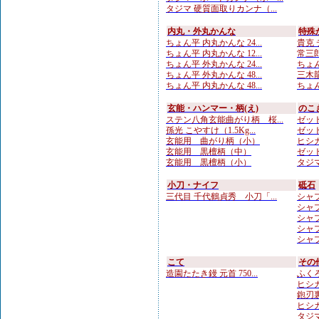
タジマ 硬質面取りカンナ（...
内丸・外丸かんな
特殊
ちょん平 内丸かんな 24...
貴克 
ちょん平 内丸かんな 12...
常三郎
ちょん平 外丸かんな 24...
ちょん
ちょん平 外丸かんな 48...
三木龍
ちょん平 内丸かんな 48...
ちょん
玄能・ハンマー・柄(え)
のこ
ステン八角玄能曲がり柄 桜...
ゼット
孫光 こやすけ（1.5Kg...
ゼット
玄能用 曲がり柄（小）
ヒシカ
玄能用 黒檀柄（中）
ゼット
玄能用 黒檀柄（小）
タジマ
小刀・ナイフ
砥石
三代目 千代鶴貞秀 小刀「...
シャプ
シャプト
シャプ
シャプト
シャプト
こて
その
造園たたき鏝 元首 750...
ふくろ
ヒシカ
鉋刃
ヒシカ
タジマ