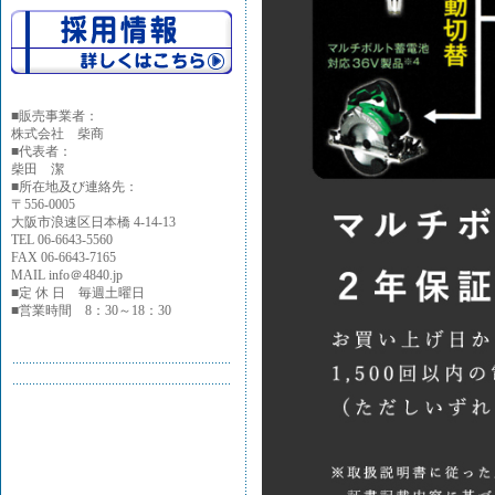
■
販売事業者：
株式会社 柴商
■代表者：
柴田 潔
■所在地及び連絡先：
〒556-0005
大阪市浪速区日本橋 4-14-13
TEL 06-6643-5560
FAX 06-6643-7165
MAIL info＠4840.jp
■定 休 日 毎週土曜日
■営業時間 8：30～18：30