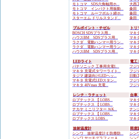
モトコマ SDS六角軸用ホ...
大西工
モトコマ インパクト用振動...
粂田（
モトコマ ルーフボルト締ホ...
粂田（
スターエム ドリルスタンド...
粂田（
ブルポイント・チゼル
トリ
BOSCH SDSプラス用...
マキタ
ハウスBM SDSプラス用...
マキタ
ラクダ 電動ハンマー用ラン...
マキタ
ラクダ 電動ハンマー用ラン...
マキタ
ハウスBM SDSプラス用...
マキタ
LEDライト
電工
パナソニック 工事用充電L...
フジマ
マキタ 充電式タワーライト...
フジマ
タジマ 建築向けLEDヘッ...
日動工
マキタ 充電式LEDスタン...
フジマ
マキタ 40Vmax 充電...
フジマ
レンチ・ラチェット
台車
ロブテックス 【 LOBS...
マキタ
ロブテックス 【 LOBS...
マキタ
ナカヤ ミニリフター ＮK...
ナンシ
ロブテックス 【 LOBS...
マキタ
ロブテックス LOBS...
マキタ
放射温度計
照度
シンワ 放射温度計Ｅ防塵防...
シンワ
シンワ サーモグラフィーＡ...
シンワ