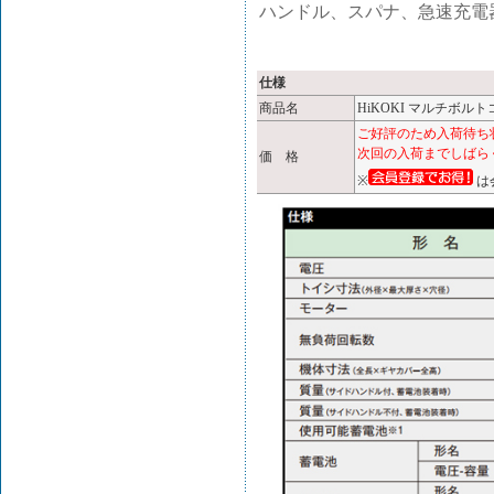
ハンドル、スパナ、急速充電
仕様
商品名
HiKOKI マルチボルト
ご好評のため入荷待ち
次回の入荷までしばら
価 格
※
は