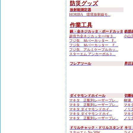
防災グッズ
放射能測定器
HORIBA 環境放射線モ...
作業工具
鋏・全ネジカッタ・ボードカッタ
鉄筋
超倍力全ネジカッター(Ｗ３...
小山刃
フジ矢 Ｍバーカッター F...
フジ矢 Ｍバーカッター Ｆ...
フジ矢 アルミケーブルカッ...
スターエム アンカーボルト...
フレアツール
昇圧
ダイヤモンドホイール
切断
マキタ 正配列レーザーブレ...
柳瀬（
マキタ 正配列レーザーブレ...
マキタ
マキタ ダイヤモンドホイ...
ノリタ
マキタ ダイヤモンドホイ...
マキタ
マキタ 正配列レーザーブレ...
ノリタ
ドリルチャック・ドリルスタンド
キリ
スターエム No.50W ...
ライト