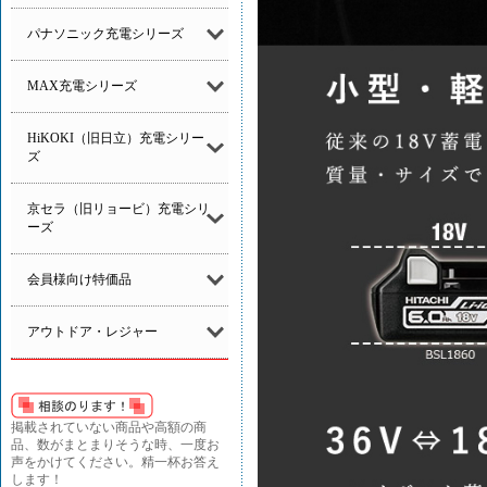
パナソニック充電シリーズ
MAX充電シリーズ
HiKOKI（旧日立）充電シリー
ズ
京セラ（旧リョービ）充電シリ
ーズ
会員様向け特価品
アウトドア・レジャー
掲載されていない商品や高額の商
品、数がまとまりそうな時、一度お
声をかけてください。精一杯お答え
します！