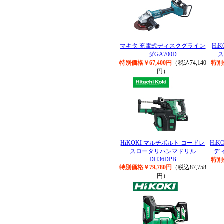
マキタ 充電式ディスクグライン
Hi
ダGA700D
ス
特別価格￥67,400円
（税込74,140
特別
円）
HiKOKI マルチボルト コードレ
Hi
スロータリハンマドリル
ディ
DH36DPB
特別
特別価格￥79,780円
（税込87,758
円）