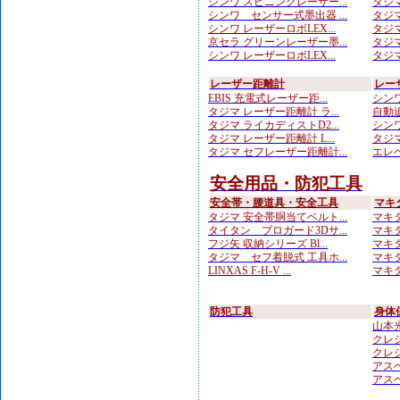
シンワ スピニングレーザー...
タジマ
シンワ センサー式墨出器 ...
タジマ
シンワ レーザーロボLEX...
タジマ
京セラ グリーンレーザー墨...
タジマ
シンワ レーザーロボLEX...
タジマ
レーザー距離計
レー
EBIS 充電式レーザー距...
シンワ
タジマ レーザー距離計 ラ...
自動追
タジマ ライカディストD2...
シンワ
タジマ レーザー距離計 L...
タジマ
タジマ セフレーザー距離計...
エレベ
安全用品・防犯工具
安全帯・腰道具・安全工具
マキ
タジマ 安全帯胴当てベルト...
マキタ
タイタン プロガード3Dサ...
マキタ
フジ矢 収納シリーズ Bl...
マキタ
タジマ セフ着脱式 工具ホ...
マキタ
LINXAS F-H-V ...
マキタ
防犯工具
身体
山本光学
クレシ
クレシ
アスベ
アスベ