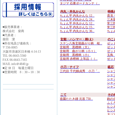
タジマ 石膏ボードカンナ（...
内丸・外丸かんな
特殊
ちょん平 内丸かんな 12...
貴克 
ちょん平 内丸かんな 24...
三木龍
ちょん平 外丸かんな 12...
常三郎
■
販売事業者：
ちょん平 内丸かんな 15...
常三郎
株式会社 柴商
ちょん平 内丸かんな 36...
ちょん
■代表者：
柴田 潔
玄能・ハンマー・柄(え)
のこ
■所在地及び連絡先：
ステン八角玄能曲がり柄 桜...
ゼット
玄能用 黒檀柄（大）
ゼット
〒556-0005
玄能用 曲がり柄（小々）
ゼット
大阪市浪速区日本橋 4-14-13
玄能用 黒檀柄（小）
玉鳥 
TEL 06-6643-5560
玄能用 赤樫柄 上等品（（...
ゼット
FAX 06-6643-7165
MAIL info＠4840.jp
小刀・ナイフ
砥石
■定 休 日 毎週土曜日
三代目 千代鶴貞秀 小刀「...
シャプ
■営業時間 8：30～18：30
シャプト
シャプ
シャプト
シャプ
こて
その
造園たたき鏝 元首 750...
鉋の台
ふくろ
ヒシカ
ヒシカ
タジマ