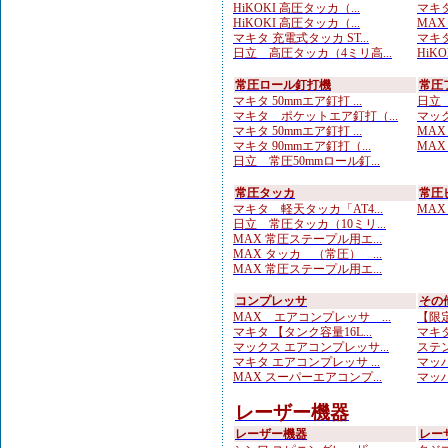
HiKOKI 高圧タッカ（...
マキタ
HiKOKI 高圧タッカ（...
MAX
マキタ 充電式タッカ ST...
マキタ
日立 高圧タッカ（4ミリ高...
HiK
常圧ロール釘打機
常圧
マキタ 50mmエア釘打 ...
日立 
マキタ ポケットエア釘打（...
マック
マキタ 50mmエア釘打 ...
MAX
マキタ 90mmエア釘打（...
MAX
日立 常圧50mmロール釘...
常圧タッカ
常圧
マキタ 軽天タッカ「AT4...
MAX
日立 常圧タッカ（10ミリ...
MAX 常圧ステープル用エ...
MAX タッカ （常圧） ...
MAX 常圧ステープル用エ...
コンプレッサ
その
MAX エアコンプレッサ ...
【限定
マキタ 【タンク容量16L...
マキタ
マックス エアコンプレッサ...
ステン
マキタ エアコンプレッサ ...
マッハ
MAX スーパーエアコンプ...
マッハ
レーザー機器
レーザー機器
レー