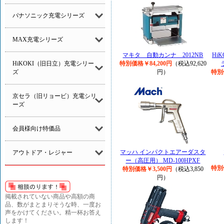
パナソニック充電シリーズ
MAX充電シリーズ
マキタ 自動カンナ 2012NB
Hi
HiKOKI（旧日立）充電シリー
特別価格￥84,200円
（税込92,620
ズ
円）
特別
京セラ（旧リョービ）充電シリ
ーズ
会員様向け特価品
マッハ インパクトエアーダスタ
アウトドア・レジャー
ー（高圧用） MD-100HPXF
特別
特別価格￥3,500円
（税込3,850
円）
掲載されていない商品や高額の商
品、数がまとまりそうな時、一度お
声をかけてください。精一杯お答え
します！