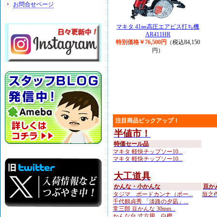
お問合せページ
マキタ 41㎜高圧エアビス打ち機
AR411HR
特別価格￥76,500円
（税込84,150
円）
注目商品ピックアップ！
半値市！
特価セール品
マキタ 軽快チップソー10...
マキタ 軽快チップソー10...
大工道具
かんな・小かんな
豆か
タジマ ボードカンナ（ボー...
垣之作
千代鶴貞秀 「淡路の夕凪」...
常三郎 豆かんな 30mm...
かんな台 寸六用 白樫