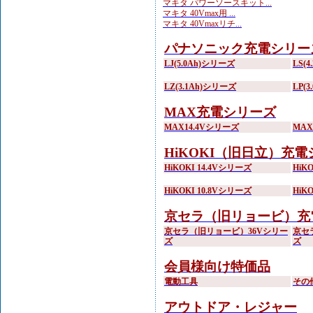
マキタ パワーソースキット...
マキタ 40Vmax用 ...
マキタ 40Vmaxリチ...
パナソニック充電シリー
LJ(5.0Ah)シリーズ
LS(
LZ(3.1Ah)シリーズ
LP(
MAX充電シリーズ
MAX14.4Vシリーズ
MA
HiKOKI（旧日立）充
HiKOKI 14.4Vシリーズ
HiK
HiKOKI 10.8Vシリーズ
HiK
京セラ（旧リョービ）充
京セラ（旧リョービ）36Vシリー
京セ
ズ
ズ
会員様向け特価品
電動工具
その
アウトドア・レジャー