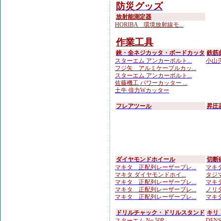
防災グッズ
放射能測定器
HORIBA 環境放射線モ...
作業工具
鋏・全ネジカッタ・ボードカッタ
鉄筋
スターエム アンカーボルト...
小山刃
フジ矢 アルミケーブルカッ...
スターエム アンカーボルト...
佐藤機工 パワーカッター ...
土牛 倍力Wカッター
フレアツール
昇圧
ダイヤモンドホイール
切断
マキタ 正配列レーザーブレ...
マキタ
マキタ ダイヤモンドホイ...
タジマ
マキタ 正配列レーザーブレ...
マキタ
マキタ 正配列レーザーブレ...
ノリタ
マキタ 正配列レーザーブレ...
マキタ
ドリルチャック・ドリルスタンド
キリ
スターエム No.50P ...
DENS