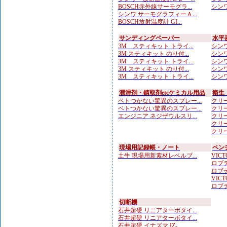
BOSCH赤外線サーモグラ...
シンワ
シンワ サーモグラフィーＡ...
BOSCH放射温度計 GI...
サンディングペーパー
水平
3M スティキット トライ...
シンワ
3M スティキット のり付...
シンワ
3M スティキット トライ...
シンワ
3M スティキット のり付...
シンワ
3M スティキット トライ...
シンワ
潤滑剤・錆取剤etcケミカル用品
衛生
ベトつかない驚異のスプレー...
クリー
ベトつかない驚異のスプレー...
クリー
エンジニア ネジザウルスリ...
クリー
クリー
クリー
現場用記録帳・ノート
ペン
土牛 現場用新素材レベルブ...
VICTO
ロブテ
ロブテ
VICTO
ロブテ
切断機
石井超硬 リニアターボタイ...
石井超硬 リニアターボタイ...
石井超硬 イナズマ IZ-...