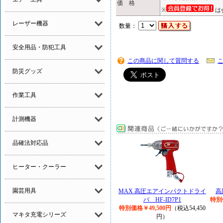
価 格
※
は
レーザー機器
数量：
安全用品・防犯工具
この商品に関して質問する
防災グッズ
作業工具
計測機器
品確法対応品
ヒーター・クーラー
園芸用具
MAX 高圧エアインパクトドライ
高
バ HF-ID7P1
特別
特別価格￥49,500円
（税込54,450
マキタ充電シリーズ
円）