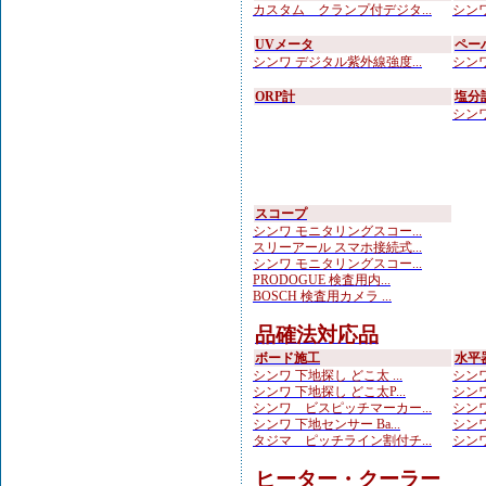
カスタム クランプ付デジタ...
シンワ
UVメータ
ペー
シンワ デジタル紫外線強度...
シンワ
ORP計
塩分
シンワ
スコープ
シンワ モニタリングスコー...
スリーアール スマホ接続式...
シンワ モニタリングスコー...
PRODOGUE 検査用内...
BOSCH 検査用カメラ ...
品確法対応品
ボード施工
水平
シンワ 下地探し どこ太 ...
シンワ
シンワ 下地探し どこ太P...
シンワ
シンワ ビスピッチマーカー...
シンワ
シンワ 下地センサー Ba...
シンワ
タジマ ピッチライン割付チ...
シンワ
ヒーター・クーラー