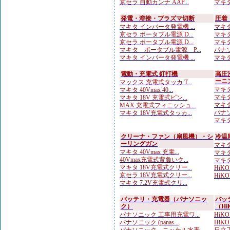
京セラ 自動カンナ AAP...
マキタ
発電・溶接・プラズマ切断
圧着
マキタ インバータ発電機 ...
マキタ
京セラ ポータブル電源 D...
マキタ
京セラ ポータブル電源 D...
マキタ
マキタ ポータブル電源 P...
パナソ
マキタ インバータ発電機 ...
マキタ
電動・充電式 釘打機
高圧
ーニ
マックス 充電式タッカ T...
マキタ
マキタ 40Vmax 40...
マキタ
マキタ 18V 充電式ピン...
マキタ
MAX 充電式フィニッシュ...
パナソ
マキタ 18V充電式タッカ...
マキタ
クリーナ・ファン（扇風機）・シ
冷温
ーリングガン
マキタ
マキタ 40Vmax 充電...
マキタ 
40Vmax充電式背負いク...
マキタ
マキタ 18V充電式クリー...
HiK
京セラ 18V充電式クリー...
HiK
マキタ 7.2V充電式クリ...
バッテリ・充電器（パナソニッ
バッ
ク）
（Hi
パナソニック 工事用充電ワ...
HiKOK
パナソニック (panas...
HiKOK