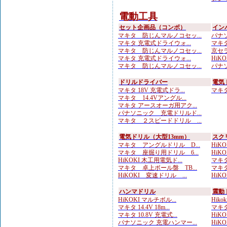
電動工具
セット企画品（コンボ）
イン
マキタ 防じんマルノコセッ...
パナソ
マキタ 充電式ドライウォ...
マキタ
マキタ 防じんマルノコセッ...
京セラ
マキタ 充電式ドライウォ...
HiKOK
マキタ 防じんマルノコセッ...
パナソ
ドリルドライバー
電気
マキタ 18V 充電式ドラ...
マキタ 
マキタ 14.4Vアングル...
マキタ アースオーガ用アク...
パナソニック 充電ドリルド...
マキタ ２スピードドリル ...
電気ドリル（大型13mm）
スク
マキタ アングルドリル D...
HiKO
マキタ 座掘り用ドリル 6...
HiK
HiKOKI 木工用電気ド...
マキタ
マキタ 卓上ボール盤 TB...
マキタ
HiKOKI 変速ドリル ...
HiK
ハンマドリル
震動
HiKOKI マルチボル...
Hik
マキタ 14.4V 18m...
マキタ
マキタ 10.8V 充電式...
HiKOK
パナソニック 充電ハンマー...
HiKOK