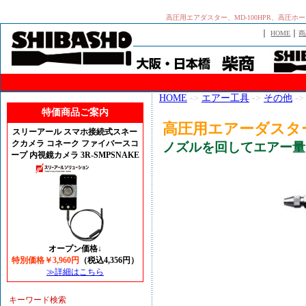
高圧用エアダスター、MD-100HPR、高
｜
｜
HOME
商
HOME
->
エアー工具
->
その他
-
特価商品ご案内
高圧用エアーダスター 
スリーアール スマホ接続式スネー
クカメラ コネーク ファイバースコ
ノズルを回してエアー量
ープ 内視鏡カメラ 3R-SMPSNAKE
オープン価格↓
特別価格￥3,960円
（税込4,356円）
≫詳細はこちら
キーワード検索