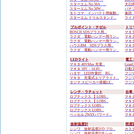
スターエム No.50A ...
大日商
スターエム No.50W ...
パナソニ
モトコマ インパクト用振動...
粂田（
スターエム ドリルスタンド...
ライト
ブルポイント・チゼル
トリ
BOSCH SDSプラス用...
マキタ
ラクダ 電動ハンマー用ラン...
マキタ
ラクダ 電動ハンマー用ラン...
マキタ
ハウスBM SDSプラス用...
マキタ
ラクダ 電動ハンマー用ラン...
マキタ
LEDライト
電工
マキタ 40VMax 充電...
Gran
マキタ 18V・14.4V...
日動工
ハタヤ LED作業灯 RG...
フジマ
マキタ 充電式エリアライト...
フジマ
タジマ スピーカー搭載LE...
フジマ
レンチ・ラチェット
台車
ロブテックス 【 LOBS...
マキタ
ロブテックス 【 LOBS...
マキタ
ロブテックス LOBS...
マキタ
ロブテックス LOBS...
マキタ
ベッセル 2WAYパワード...
マキタ
放射温度計
照度
シンワ 放射温度計D プロ...
カスタ
シンワ 放射温度計B レー...
シンワ