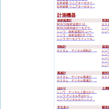
石井超硬 リニアターボタイ...
石井超硬 リニアターボタイ...
計測機器
放射温度計
照度
BOSCH放射温度計 GI...
カスタ
BOSCH赤外線サーモグラ...
シンワ
シンワ 放射温度計C レー...
シンワ
シンワ 放射温度計D プロ...
シンワ サーモグラフィーＡ...
回転計
温湿
カスタム デジタル回転計 ...
シンワ
シンワ
シンワ
シンワ
シンワ
風速計
絶対
カスタム デジタル風速計 ...
カスタ
カスタム デジタル風速計 ...
はかり
土壌
シンワ デジタル上皿はかり...
シンワ デジタル手ばかり ...
シンワ デジタルカウントメ...
テスター
騒音