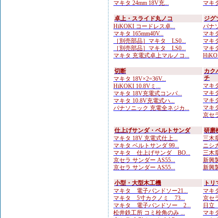
マキタ 24mm 18V充...
マキタ
卓上・スライド丸ノコ
ジグ
HiKOKI コードレス卓...
パナソ
マキタ 165mm40V...
マキタ
［別売部品］マキタ LS0...
マキタ
［別売部品］マキタ LS0...
マキタ
マキタ 充電式卓上マルノコ...
HiKO
切断
カク
チ
マキタ 18V×2=36V...
マキタ
HiKOKI 10.8Vミ...
マキタ
マキタ 18V充電式コンパ...
マキタ
マキタ 10.8V充電式ハ...
マキタ
パナソニック 充電全ネジカ...
京セラ
仕上げサンダ・ベルトサンダ
研磨
マキタ 18V 充電式仕上...
三木章
マキタ ベルトサンダ 99...
ニシガ
マキタ 仕上げサンダ BO...
三木章
京セラ サンダー AS55...
新興製
京セラ サンダー AS55...
新興製
小型・大型木工機
トリ
マキタ 電子バンドソー21...
マキタ
マキタ 5寸カクノミ 73...
京セラ
マキタ 電子バンドソー 2...
日立
松井鉄工所 コミ栓角のみ ...
マキタ