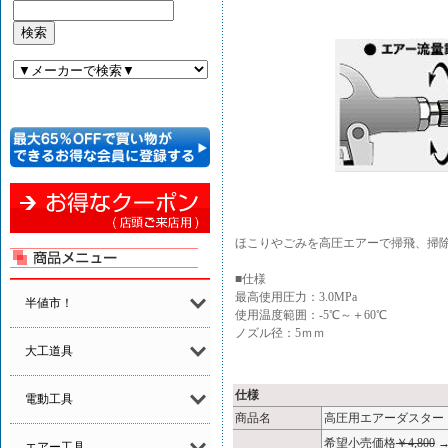
ほこりやごみを高圧エアーで掃飛、掃
■仕様
最高使用圧力：3.0MPa
半値市！
使用温度範囲：-5℃～＋60℃
ノズル径：5ｍｍ
大工道具
仕様
電動工具
商品名
高圧用エアーダスター M
希望小売価格
￥4,800
エアー工具