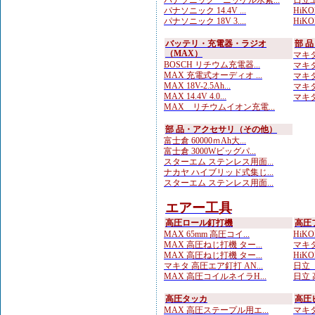
パナソニック ニッケル水素...
日立工
パナソニック 14.4V ...
HiK
パナソニック 18V 3....
HiKO
バッテリ・充電器・ラジオ
部 
（MAX）
マキタ
BOSCH リチウム充電器...
マキタ
MAX 充電式オーディオ ...
マキタ 
MAX 18V-2.5Ah...
マキタ
MAX 14.4V 4.0...
マキタ
MAX リチウムイオン充電...
部 品・アクセサリ（その他）
富士倉 60000ｍAh大...
富士倉 3000Wビッグパ...
スターエム ステンレス用面...
ナカヤ ハイブリッド式集じ...
スターエム ステンレス用面...
エアー工具
高圧ロール釘打機
高圧
MAX 65mm 高圧コイ...
HiKO
MAX 高圧ねじ打機 ター...
マキタ
MAX 高圧ねじ打機 ター...
HiKO
マキタ 高圧エア釘打 AN...
日立 
MAX 高圧コイルネイラH...
日立 
高圧タッカ
高圧
MAX 高圧ステープル用エ...
マキタ