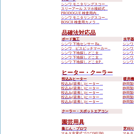
シンワ モニタリングスコー...
スリーアール スマホ接続式...
PRODOGUE 検査用内...
シンワ モニタリングスコー...
BOSCH 検査用カメラ ...
品確法対応品
ボード施工
水平器
シンワ 下地センサー Ba...
シンワ 
シンワ ビスピッチマーカー...
シンワ
シンワ 下地探し どこ太 ...
シンワ
シンワ 下地探し どこ太 ...
シンワ
シンワ 下地探し どこ太P...
シンワ 
ヒーター・クーラー
投込みヒーター
暖房機
投込み(湯沸し)ヒーター ...
静岡製
投込み(湯沸し)ヒーター ...
静岡製
投込み(湯沸し)ヒーター ...
静岡製
投込み(湯沸し)ヒーター ...
静岡製
投込み(湯沸し)ヒーター ...
静岡製
クーラー・スポットエアコン
園芸用具
集じん・ブロワ
芝刈り
マキタ充電式ブロワMUB0...
マキタ 