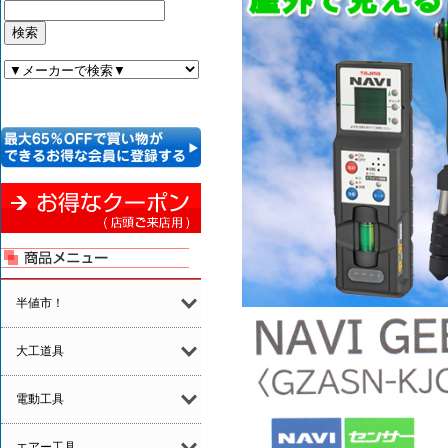
半値市！
大工道具
電動工具
エアー工具