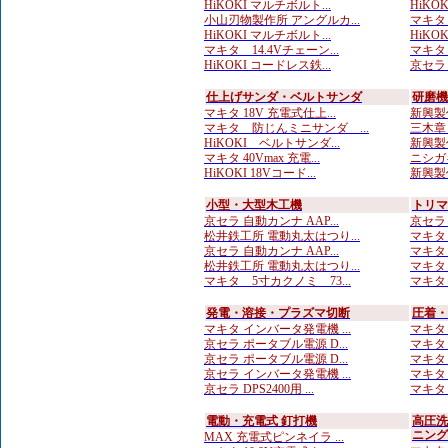
HiKOKI マルチボルト...
HiKOK
小山刃物製作所 アングルカ...
マキタ
HiKOKI マルチボルト...
HiKOK
マキタ 14.4Vチェーン...
マキタ
HiKOKI コードレス鉄...
京セラ 
仕上げサンダ・ベルトサンダ
研磨機
マキタ 18V 充電式仕上...
新興製
マキタ 防じんミニサンダ ...
三木章 
HiKOKI ベルトサンダ...
新興製
マキタ 40Vmax 充電...
ニシガ
HiKOKI 18Vコード...
新興製作
小型・大型木工機
トリマ
京セラ 自動カンナ AAP...
京セラ 
松井鉄工所 電動丸太はつり...
マキタ 
京セラ 自動カンナ AAP...
マキタ 
松井鉄工所 電動丸太はつり...
マキタ 
マキタ 5寸カクノミ 73...
マキタ
発電・溶接・プラズマ切断
圧着・
マキタ インバータ発電機 ...
マキタ 
京セラ ポータブル電源 D...
マキタ 
京セラ ポータブル電源 D...
マキタ 
京セラ インバータ発電機 ...
マキタ 
京セラ DPS2400用 ...
マキタ 
電動・充電式 釘打機
高圧洗
ニング
MAX 充電式ピンネイラ ...