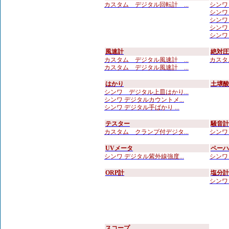
カスタム デジタル回転計 ...
シンワ
シンワ 
シンワ 
シンワ 
シンワ 
風速計
絶対圧
カスタム デジタル風速計 ...
カスタ
カスタム デジタル風速計 ...
はかり
土壌酸
シンワ デジタル上皿はかり...
シンワ デジタルカウントメ...
シンワ デジタル手ばかり ...
テスター
騒音計
カスタム クランプ付デジタ...
シンワ 
UVメータ
ペーハ
シンワ デジタル紫外線強度...
シンワ 
ORP計
塩分計
シンワ
スコープ