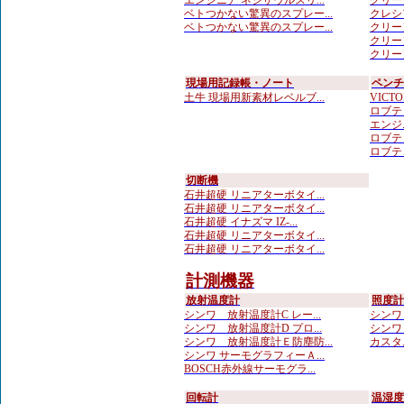
エンジニア ネジザウルスリ...
クリー
ベトつかない驚異のスプレー...
クレシア
ベトつかない驚異のスプレー...
クリー
クリー
クリー
現場用記録帳・ノート
ペンチ
土牛 現場用新素材レベルブ...
VICTOR
ロブテッ
エンジ
ロブテッ
ロブテッ
切断機
石井超硬 リニアターボタイ...
石井超硬 リニアターボタイ...
石井超硬 イナズマ IZ-...
石井超硬 リニアターボタイ...
石井超硬 リニアターボタイ...
計測機器
放射温度計
照度計
シンワ 放射温度計C レー...
シンワ
シンワ 放射温度計D プロ...
シンワ 
シンワ 放射温度計Ｅ防塵防...
カスタ
シンワ サーモグラフィーＡ...
BOSCH赤外線サーモグラ...
回転計
温湿度