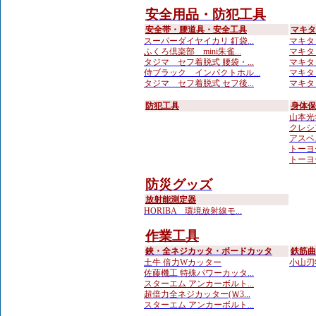
安全用品・防犯工具
安全帯・腰道具・安全工具
マキタ
スーパーダイヤイカリ 釘袋...
マキタ 
ふくろ倶楽部 mini朱雀...
マキタ
タジマ セフ着脱式 腰袋・...
マキタ
侍ブラック インパクトホル...
マキタ
タジマ セフ着脱式 セフ後...
マキタ
防犯工具
身体保
山本光学 
クレシ
アスベ
トーヨ
トーヨ
防災グッズ
放射能測定器
HORIBA 環境放射線モ...
作業工具
鋏・全ネジカッタ・ボードカッタ
鉄筋曲
土牛 倍力Wカッター
小山刃
佐藤機工 特殊パワーカッタ...
スターエム アンカーボルト...
超倍力全ネジカッター(Ｗ3...
スターエム アンカーボルト...