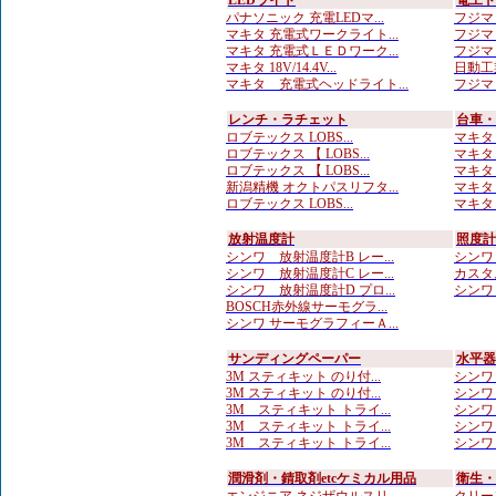
LEDライト
電工ド
パナソニック 充電LEDマ...
フジマ
マキタ 充電式ワークライト...
フジマ
マキタ 充電式ＬＥＤワーク...
フジマ
マキタ 18V/14.4V...
日動工業
マキタ 充電式ヘッドライト...
フジマッ
レンチ・ラチェット
台車・
ロブテックス LOBS...
マキタ 
ロブテックス 【 LOBS...
マキタ 
ロブテックス 【 LOBS...
マキタ 
新潟精機 オクトパスリフタ...
マキタ 
ロブテックス LOBS...
マキタ 
放射温度計
照度計
シンワ 放射温度計B レー...
シンワ
シンワ 放射温度計C レー...
カスタ
シンワ 放射温度計D プロ...
シンワ 
BOSCH赤外線サーモグラ...
シンワ サーモグラフィーＡ...
サンディングペーパー
水平器
3M スティキット のり付...
シンワ 
3M スティキット のり付...
シンワ
3M スティキット トライ...
シンワ 
3M スティキット トライ...
シンワ 
3M スティキット トライ...
シンワ
潤滑剤・錆取剤etcケミカル用品
衛生・