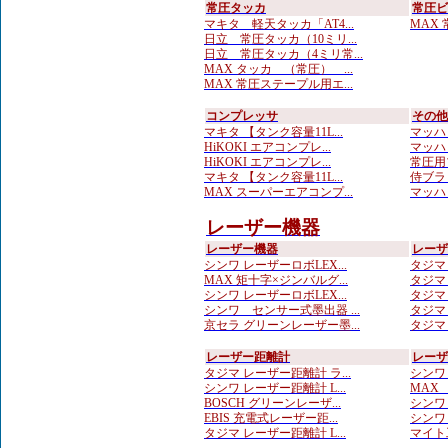
常圧タッカ
常圧ビ
マキタ 軽天タッカ「AT4...
MAX 
日立 常圧タッカ（10ミリ...
日立 常圧タッカ（4ミリ常...
MAX タッカ （常圧） ...
MAX 常圧ステープル用エ...
コンプレッサ
その他
マキタ 【タンク容量11L...
マッハ
HiKOKI エアコンプレ...
マッハ
HiKOKI エアコンプレ...
常圧用プ
マキタ 【タンク容量11L...
侍ブラッ
MAX スーパーエアコンプ...
マッハ
レーザー機器
レーザー機器
レーザ
シンワ レーザーロボLEX...
タジマ 
MAX 矩十字×ジンバルグ...
タジマ 
シンワ レーザーロボLEX...
タジマ 
シンワ センサー式墨出器 ...
タジマ 
京セラ グリーンレーザー墨...
タジマ
レーザー距離計
レーザ
タジマ レーザー距離計 ラ...
シンワ
シンワ レーザー距離計 L...
MAX
BOSCH グリーンレーザ...
シンワ
EBIS 充電式レーザー距...
シンワ
タジマ レーザー距離計 L...
マイト