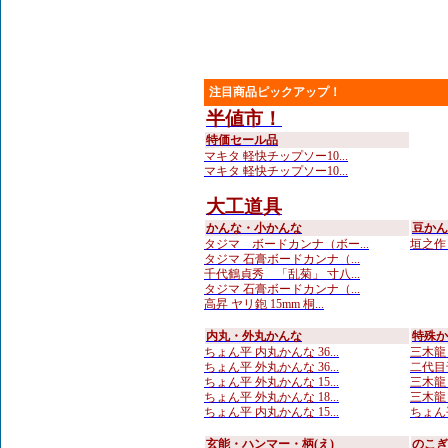
注目商品ピックアップ！
半値市！
特価セール品
マキタ 軽快チップソー10...
マキタ 軽快チップソー10...
大工道具
かんな・小かんな
豆かん
タジマ ボードカンナ（ボー...
垣之作 
タジマ 石膏ボードカンナ（...
千代鶴貞秀 「乱菊」 寸八...
タジマ 石膏ボードカンナ（...
高昇 ヤリ鉋 15mm 桐...
内丸・外丸かんな
特殊か
ちょん平 内丸かんな 36...
三木龍 
ちょん平 外丸かんな 36...
二代目
ちょん平 外丸かんな 15...
三木龍 
ちょん平 外丸かんな 18...
三木龍 
ちょん平 内丸かんな 15...
ちょん平
玄能・ハンマー・柄(え)
のこぎ