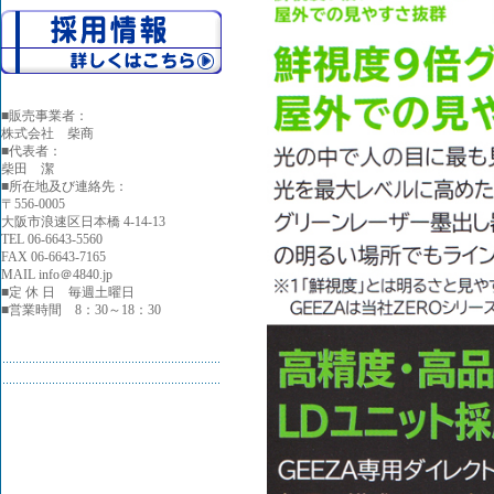
■
販売事業者：
株式会社 柴商
■代表者：
柴田 潔
■所在地及び連絡先：
〒556-0005
大阪市浪速区日本橋 4-14-13
TEL 06-6643-5560
FAX 06-6643-7165
MAIL info＠4840.jp
■定 休 日 毎週土曜日
■営業時間 8：30～18：30