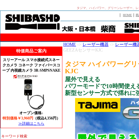
タジマ、ハイパワー、グリーンレーザー、レーザ
｜
｜
HOME
商
HOME
->
レーザー機器
->
レーザー機
GEEZAセンサーKJC
特価商品ご案内
スリーアール スマホ接続式スネー
タジマ ハイパワーグリー
クカメラ コネーク ファイバースコ
KJC
ープ 内視鏡カメラ 3R-SMPSNAKE
屋外で見える
パワーモードで10時間使え
新型センサー方式で揺れに
オープン価格↓
特別価格￥3,960円
（税込4,356円）
≫詳細はこちら
キーワード検索