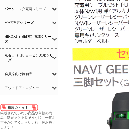
パナソニック充電シリーズ
MAX充電シリーズ
HiKOKI（旧日立）充電シリー
ズ
京セラ（旧リョービ）充電シリ
ーズ
会員様向け特価品
アウトドア・レジャー
掲載されていない商品や高額の商
品、数がまとまりそうな時、一度お
声をかけてください。精一杯お答え
します！