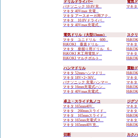
ドリルドライバー
電気ド
パナソニック 10.8V充...
マキタ 6
マキタ 40Vmax 充電...
マキタ アースオーガ用アク...
マキタ 10.8Vドライバ...
マキタ 40Vmax充電式...
電気ドリル（大型13mm）
スクリ
マキタ ユニドリル 600...
HiKO
HiKOKI 垂直ドリル ...
マキタ
マキタ 座掘り用ドリル 6...
HiKO
HiKOKI 木工用電気ド...
マキタ 
HiKOKI マルチボルト...
HiKO
ハンマドリル
震動ド
マキタ 52mmハンマドリ...
HiKOKI
マキタ 18V×2=36V...
マキタ 
パナソニック 充電ハンマー...
マキタ 
マキタ 16mm充電式ハン...
HiKOKI
マキタ 40Vmax充電式...
HiKOKI
卓上・スライド丸ノコ
ジグソ
マキタ 165mm40V...
マキタ 
マキタ 260mmスライド...
マキタ 
マキタ 165mmスライド...
HiKO
マキタ 165mm充電式ス...
マキタ 
マキタ 165mm40V充...
HiKOK
切断
カクハ