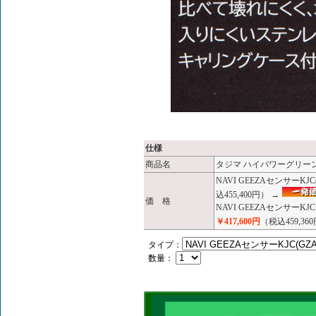
仕様
商品名
タジマ ハイパワーグリーンレ
NAVI GEEZAセンサーKJ
込455,400円） →
価 格
NAVI GEEZAセンサーK
￥417,600円
（税込459,36
タイプ：
数量：