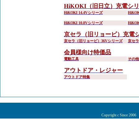
HiKOKI（旧日立）充電シ
HiKOKI 14.4Vシリーズ
HiKO
HiKOKI 10.8Vシリーズ
HiKO
京セラ（旧リョービ）充電
京セラ（旧リョービ）36Vシリーズ
京セラ
会員様向け特価品
電動工具
その他
アウトドア・レジャー
アウトドア特集
Copyright c Since 200