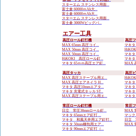
スターエム ステンレス用面...
富士倉 60000ｍAh大...
富士倉 60000ｍAh大...
スターエム ステンレス用面...
富士倉 3000Wビッグパ...
エアー工具
高圧ロール釘打機
高圧フ
MAX 65mm 高圧コイ...
マキタ 
MAX 50mm 高圧コイ...
HiKOK
MAX 50mm 高圧コイ...
マキタ 
HiKOKI 高圧ロール釘...
マキタ 
マキタ 65ｍｍ高圧エア釘...
MAX 
高圧タッカ
高圧ビ
MAX 高圧ステープル用エ...
HiKO
MAX 高圧エアネイラ H...
マキタ 
マキタ 高圧10mmエアタ...
マキタ 
マキタ 充電式タッカ ST...
マキタ 
MAX 高圧ステープル用エ...
マキタ 
常圧ロール釘打機
常圧フ
日立 常圧38mmロール釘...
MAX 
マキタ 65mmエア釘打 ...
マックス
マキタ 和風天井用エア釘打...
日立 5
マキタ 50mm梱包用エア...
MAX 
マキタ 90mmエア釘打（...