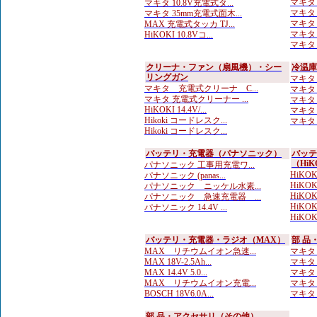
マキタ 
マキタ 10.8V充電式タ...
マキタ 
マキタ 35mm充電式面木...
マキタ 
MAX 充電式タッカ TJ...
マキタ 
HiKOKI 10.8Vコ...
マキタ 
クリーナ・ファン（扇風機）・シー
冷温庫
リングガン
マキタ 
マキタ 充電式クリーナ C...
マキタ 
マキタ 充電式クリーナー ...
マキタ 4
HiKOKI 14.4V/...
マキタ 
Hikoki コードレスク...
マキタ 
Hikoki コードレスク...
バッテリ・充電器（パナソニック）
バッテ
（HiK
パナソニック 工事用充電ワ...
HiKO
パナソニック (panas...
HiKOK
パナソニック ニッケル水素...
HiKO
パナソニック 急速充電器 ...
HiKOKI
パナソニック 14.4V ...
HiKOKI
バッテリ・充電器・ラジオ（MAX）
部 品
MAX リチウムイオン急速...
マキタ
MAX 18V-2.5Ah...
マキタ
MAX 14.4V 5.0...
マキタ
MAX リチウムイオン充電...
マキタ 
BOSCH 18V6.0A...
マキタ 
部 品・アクセサリ（その他）