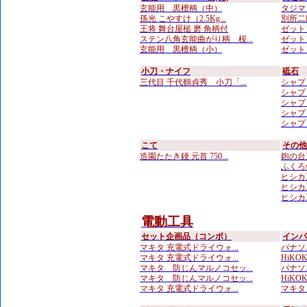
玄能用 黒檀柄（中）
タジマ 
孫光 こやすけ（2.5Kg...
別所二
王将 舞台屋槌 磨 角柄付
ゼット
ステン八角玄能曲がり柄 桜...
ゼット
玄能用 黒檀柄（小）
ゼット
小刀・ナイフ
砥石
三代目 千代鶴貞秀 小刀「...
シャプ
シャプ
シャプ
シャプ
シャプトン
こて
その他
造園たたき鏝 元首 750...
鉋の台
ふくろ
ヒシカ工
ヒシカ工
ヒシカ工
電動工具
セット企画品（コンボ）
インパ
マキタ 充電式ドライウォ...
パナソ
マキタ 充電式ドライウォ...
HiKOK
マキタ 防じんマルノコセッ...
パナソ
マキタ 防じんマルノコセッ...
HiKOKI
マキタ 充電式ドライウォ...
マキタ 