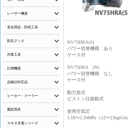
レーザー機器
安全用品・防犯工具
防災グッズ
NV75HRA(S)
パワー切替機構 あり
ケース付
作業工具
NV75HRA (N)
計測機器
パワー切替機構 なし
ケース付
品確法対応品
動力形式
ヒーター・クーラー
ピストン往復動式
園芸用具
使用空気圧
1.18〜2.26MPa（12〜23kgf/c
マキタ充電シリーズ