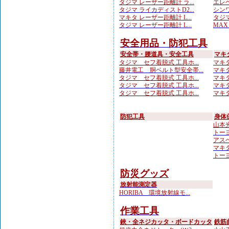
タジマ レーザー距離計 ラ...
エレベ
タジマ ライカディストD2...
シンワ
マキタ レーザー距離計 L...
タジマ
タジマ レーザー距離計 L...
MAX
安全用品・防犯工具
安全帯・腰道具・安全工具
マキ
タジマ セフ着脱式 工具ホ...
マキタ
藤井電工 胴ベルト型安全帯...
マキタ
タジマ セフ着脱式 工具ホ...
マキタ
タジマ セフ着脱式 工具ホ...
マキタ
タジマ セフ着脱式 工具ホ...
マキタ
防犯工具
身体
山本光学
トーヨ
アスベ
マキタ
トーヨ
防災グッズ
放射能測定器
HORIBA 環境放射線モ...
作業工具
鋏・全ネジカッタ・ボードカッタ
鉄筋