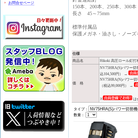
お問合せページ
150本、200本、250本、300本
長さ 45～75mm
標準付属品
保護メガネ・油さし・ノーズ
仕様
商品名
Hikoki 高圧ロール釘打機 
NV75HRA(S)パワ
込104,500円） →
NV75HRA(N)パワ
価 格
（税込99,000円） →
※
は
タイプ：
数量：