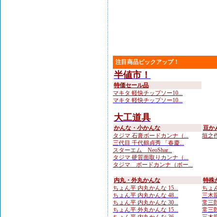
注目商品ピックアップ！
半値市！
特価セール品
マキタ 軽快チップソー10...
マキタ 軽快チップソー10...
大工道具
かんな・小かんな
豆か
タジマ 石膏ボードカンナ（...
垣之作
三代目 千代鶴貞秀 「春慶...
スターエム NeoShar...
タジマ 硬質面取りカンナ（...
タジマ ボードカンナ（ボー...
内丸・外丸かんな
特殊
ちょん平 内丸かんな 15...
ちょん
ちょん平 内丸かんな 48...
三木龍
ちょん平 内丸かんな 30...
常三郎
ちょん平 外丸かんな 15...
常三郎