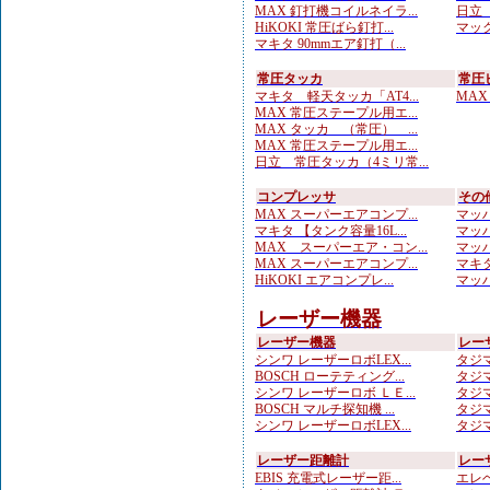
MAX 釘打機コイルネイラ...
日立 
HiKOKI 常圧ばら釘打...
マック
マキタ 90mmエア釘打（...
常圧タッカ
常圧
マキタ 軽天タッカ「AT4...
MAX
MAX 常圧ステープル用エ...
MAX タッカ （常圧） ...
MAX 常圧ステープル用エ...
日立 常圧タッカ（4ミリ常...
コンプレッサ
その
MAX スーパーエアコンプ...
マッハ
マキタ 【タンク容量16L...
マッハ
MAX スーパーエア・コン...
マッハ
MAX スーパーエアコンプ...
マキタ
HiKOKI エアコンプレ...
マッハ
レーザー機器
レーザー機器
レー
シンワ レーザーロボLEX...
タジマ
BOSCH ローテティング...
タジマ
シンワ レーザーロボ ＬＥ...
タジマ
BOSCH マルチ探知機 ...
タジマ
シンワ レーザーロボLEX...
タジマ
レーザー距離計
レー
EBIS 充電式レーザー距...
エレベ