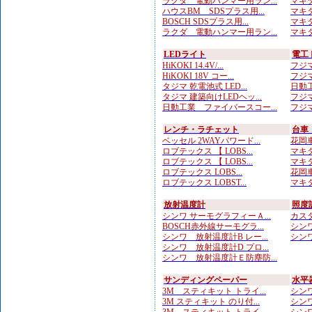
ラクダ 電動ハンマー用ラン...
マキタ
ハウスBM SDSプラス用...
マキタ
BOSCH SDSプラス用...
マキタ
ラクダ 電動ハンマー用ラン...
マキタ
LEDライト
電工
HiKOKI 14.4V/...
フジマ
HiKOKI 18V コー...
フジマ
タジマ 乾電池式 LED...
日動工
タジマ 建築向けLEDヘッ...
フジマ
日動工業 ファイバースコー...
フジマ
レンチ・ラチェット
台車
ベッセル 2WAYパワード...
花岡車
ロブテックス 【 LOBS...
マキタ
ロブテックス 【 LOBS...
マキタ
ロブテックス LOBS...
花岡車
ロブテックス LOBST...
マキタ
放射温度計
照度
シンワ サーモグラフィーＡ...
カスタ
BOSCH赤外線サーモグラ...
シンワ
シンワ 放射温度計B レー...
シンワ
シンワ 放射温度計D プロ...
シンワ 放射温度計Ｅ防塵防...
サンディングペーパー
水平
3M スティキット トライ...
シンワ
3M スティキット のり付...
シンワ