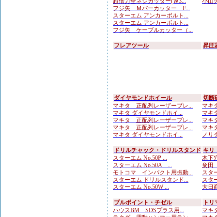
超倍力全ネジカッター(Ｗ3...
小山刃
フジ矢 Ｍバーカッター F...
スターエム アンカーボルト...
スターエム アンカーボルト...
フジ矢 ケーブルカッター（...
フレアツール
昇圧
ダイヤモンドホイール
切断
マキタ 正配列レーザーブレ...
マキタ
マキタ ダイヤモンドホイ...
マキタ
マキタ 正配列レーザーブレ...
マキタ
マキタ 正配列レーザーブレ...
マキタ
マキタ ダイヤモンドホイ...
ノリタ
ドリルチャック・ドリルスタンド
キリ
スターエム No.50P ...
木下穴
スターエム No.50A ...
粂田（
モトコマ インパクト用振動...
スター
スターエム ドリルスタンド...
スター
スターエム No.50W ...
大日商
ブルポイント・チゼル
トリ
ハウスBM SDSプラス用...
マキタ