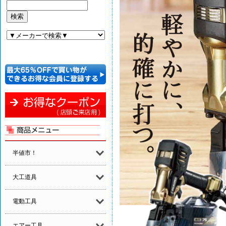
半値市！
大工道具
電動工具
エアー工具