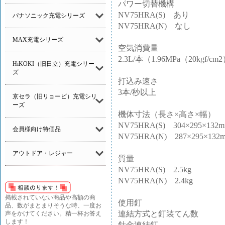
パワー切替機構
NV75HRA(S) あり
パナソニック充電シリーズ
NV75HRA(N) なし
MAX充電シリーズ
空気消費量
2.3L/本（1.96MPa（20kgf/c
HiKOKI（旧日立）充電シリー
ズ
打込み速さ
3本/秒以上
京セラ（旧リョービ）充電シリ
ーズ
機体寸法（長さ×高さ×幅）
NV75HRA(S) 304×295×132
会員様向け特価品
NV75HRA(N) 287×295×132
アウトドア・レジャー
質量
NV75HRA(S) 2.5kg
NV75HRA(N) 2.4kg
掲載されていない商品や高額の商
使用釘
品、数がまとまりそうな時、一度お
連結方式と釘装てん数
声をかけてください。精一杯お答え
します！
針金連結釘