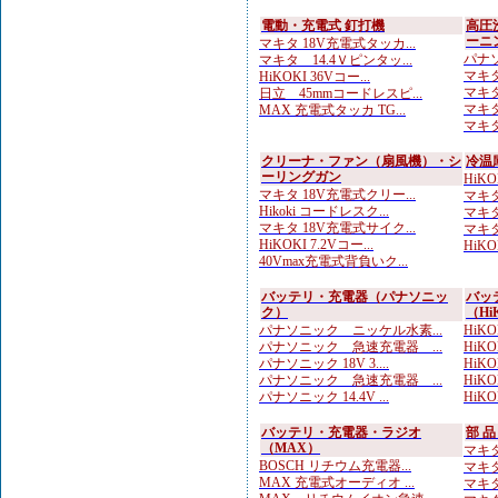
電動・充電式 釘打機
高圧
ーニ
マキタ 18V充電式タッカ...
パナソ
マキタ 14.4Ｖピンタッ...
マキタ
HiKOKI 36Vコー...
マキタ
日立 45mmコードレスピ...
マキタ
MAX 充電式タッカ TG...
マキタ
クリーナ・ファン（扇風機）・シ
冷温
ーリングガン
HiK
マキタ 18V充電式クリー...
マキタ
Hikoki コードレスク...
マキタ
マキタ 18V充電式サイク...
マキタ
HiKOKI 7.2Vコー...
HiK
40Vmax充電式背負いク...
バッテリ・充電器（パナソニッ
バッ
ク）
（Hi
パナソニック ニッケル水素...
HiKOK
パナソニック 急速充電器 ...
HiK
パナソニック 18V 3....
HiKOK
パナソニック 急速充電器 ...
HiKOK
パナソニック 14.4V ...
HiK
バッテリ・充電器・ラジオ
部 
（MAX）
マキタ
BOSCH リチウム充電器...
マキタ
MAX 充電式オーディオ ...
マキタ