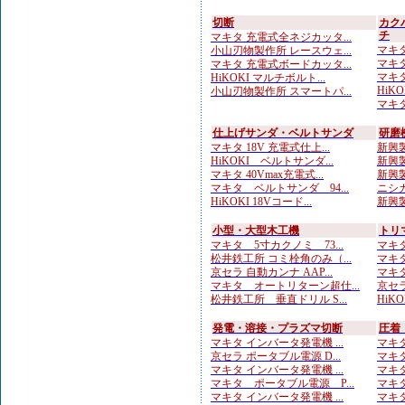
切断
カク
チ
マキタ 充電式全ネジカッタ...
マキタ
小山刃物製作所 レースウェ...
マキタ
マキタ 充電式ボードカッタ...
マキタ
HiKOKI マルチボルト...
HiKO
小山刃物製作所 スマートパ...
マキタ
仕上げサンダ・ベルトサンダ
研磨
マキタ 18V 充電式仕上...
新興製
HiKOKI ベルトサンダ...
新興製
マキタ 40Vmax充電式...
新興製
マキタ ベルトサンダ 94...
ニシガ
HiKOKI 18Vコード...
新興製
小型・大型木工機
トリ
マキタ 5寸カクノミ 73...
マキタ
松井鉄工所 コミ栓角のみ（...
マキタ
京セラ 自動カンナ AAP...
マキタ
マキタ オートリターン超仕...
京セラ
松井鉄工所 垂直ドリル S...
HiKO
発電・溶接・プラズマ切断
圧着
マキタ インバータ発電機 ...
マキタ
京セラ ポータブル電源 D...
マキタ
マキタ インバータ発電機 ...
マキタ
マキタ ポータブル電源 P...
マキタ
マキタ インバータ発電機 ...
マキタ