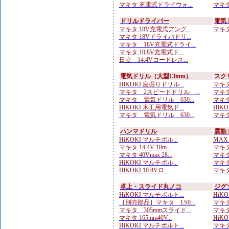
マキタ 充電式ドライウォ...
マキタ
ドリルドライバー
電気
マキタ 18V充電式アング...
マキタ 
マキタ 18Vドライバドリ...
マキタ 18V充電式ドライ...
マキタ 10.8V充電式ド...
日立 14.4Vコードレス...
電気ドリル（大型13mm）
スク
HiKOKI 座掘りドリル...
マキタ
マキタ 2スピードドリル ...
マキタ
マキタ 電気ドリル 630...
マキタ
HiKOKI 木工用電気ド...
HiKO
マキタ 電気ドリル 630...
マキタ
ハンマドリル
震動
HiKOKI マルチボル...
MAX
マキタ 14.4V 18m...
マキタ
マキタ 40Vmax 28...
マキタ
HiKOKI マルチボル...
マキタ
HiKOKI 10.8Vロ...
マキタ
卓上・スライド丸ノコ
ジグ
HiKOKI マルチボルト...
HiKO
［別売部品］マキタ LS0...
マキタ
マキタ 305mmスライド...
マキタ
マキタ 165mm40V...
HiKO
HiKOKI マルチボルト...
マキタ