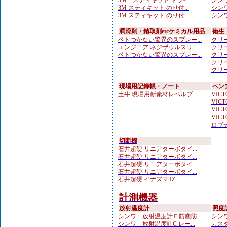
3M スティキット トライ...
シンワ
3M スティキット のり付...
シンワ
3M スティキット のり付...
シンワ
潤滑剤・錆取剤etcケミカル用品
衛生
ベトつかない驚異のスプレー...
クリー
エンジニア ネジザウルスリ...
クリー
ベトつかない驚異のスプレー...
クリー
クリー
クリー
現場用記録帳・ノート
ペン
土牛 現場用新素材レベルブ...
VICTO
VICTO
VICTO
VICTO
ロブテ
切断機
石井超硬 リニアターボタイ...
石井超硬 リニアターボタイ...
石井超硬 リニアターボタイ...
石井超硬 リニアターボタイ...
石井超硬 イナズマ IZ-...
計測機器
放射温度計
照度
シンワ 放射温度計Ｅ防塵防...
シンワ
シンワ 放射温度計C レー...
カスタ