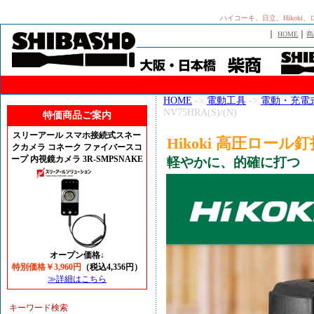
ハイコーキ、日立、Hikoki
｜
｜
HOME
商
HOME
->
電動工具
->
電動・充電
NV75HRA(S)/(N)
特価商品ご案内
スリーアール スマホ接続式スネー
Hikoki 高圧ロール釘打機
クカメラ コネーク ファイバースコ
ープ 内視鏡カメラ 3R-SMPSNAKE
軽やかに、的確に打つ
オープン価格↓
特別価格￥3,960円
（税込4,356円）
≫詳細はこちら
キーワード検索