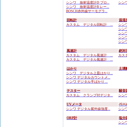
シンワ 放射温度計D プロ...
シンワ
シンワ 放射温度計B レー...
BOSCH赤外線サーモグラ...
回転計
温湿
カスタム デジタル回転計 ...
シンワ 
シンワ
シンワ
シンワ
シンワ
風速計
絶対
カスタム デジタル風速計 ...
カスタ
カスタム デジタル風速計 ...
はかり
土壌
シンワ デジタル上皿はかり...
シンワ デジタルカウントメ...
シンワ デジタル手ばかり ...
テスター
騒音
カスタム クランプ付デジタ...
シンワ
UVメータ
ペー
シンワ デジタル紫外線強度...
シンワ
ORP計
塩分
シンワ