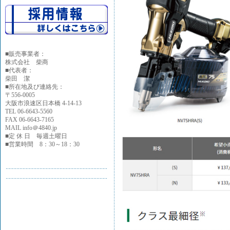
■
販売事業者：
株式会社 柴商
■代表者：
柴田 潔
■所在地及び連絡先：
〒556-0005
大阪市浪速区日本橋 4-14-13
TEL 06-6643-5560
FAX 06-6643-7165
MAIL info＠4840.jp
■定 休 日 毎週土曜日
■営業時間 8：30～18：30