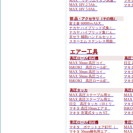
MAX リチウムイオン急速...
マキタ 
MAX 18V-2.5Ah...
マキタ
MAX 18V 5.0Ah...
部 品・アクセサリ（その他）
富士倉 60000ｍAh大...
ナカヤ ハイブリッド式集じ...
ナカヤ ハイブリッド集じん...
京セラ 補助ハンドルセット...
スターエム ステンレス用面...
エアー工具
高圧ロール釘打機
高圧
MAX 50mm 高圧コイ...
日立 
HiKOKI 高圧ロール釘...
マキタ
MAX 50mm 高圧コイ...
マキタ
MAX 50mm 高圧コイ...
マキタ
HiKOKI 高圧ロール釘...
マキタ
高圧タッカ
高圧
MAX 高圧ステープル用エ...
MAX
MAX 高圧ステープル用エ...
MAX
日立 高圧タッカ（10ミリ...
マキタ
マキタ 高圧10mmエアタ...
HiK
マキタ 充電式タッカ ST...
マキタ
常圧ロール釘打機
常圧
マキタ ポケットエア釘打（...
MAX
マキタ 50mm梱包用エア...
MAX