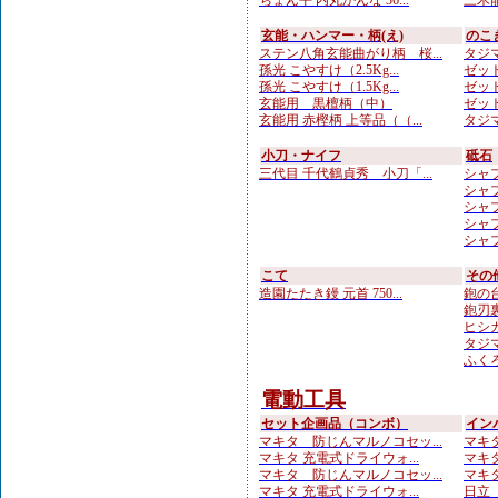
ちょん平 内丸かんな 36...
三木龍
玄能・ハンマー・柄(え)
のこ
ステン八角玄能曲がり柄 桜...
タジマ
孫光 こやすけ（2.5Kg...
ゼット
孫光 こやすけ（1.5Kg...
ゼット
玄能用 黒檀柄（中）
ゼット
玄能用 赤樫柄 上等品（（...
タジマ
小刀・ナイフ
砥石
三代目 千代鶴貞秀 小刀「...
シャプ
シャプト
シャプト
シャプト
シャプ
こて
その
造園たたき鏝 元首 750...
鉋の台
鉋刃
ヒシカ
タジマ
ふくろ
電動工具
セット企画品（コンボ）
イン
マキタ 防じんマルノコセッ...
マキタ 
マキタ 充電式ドライウォ...
マキタ
マキタ 防じんマルノコセッ...
マキタ
マキタ 充電式ドライウォ...
日立 