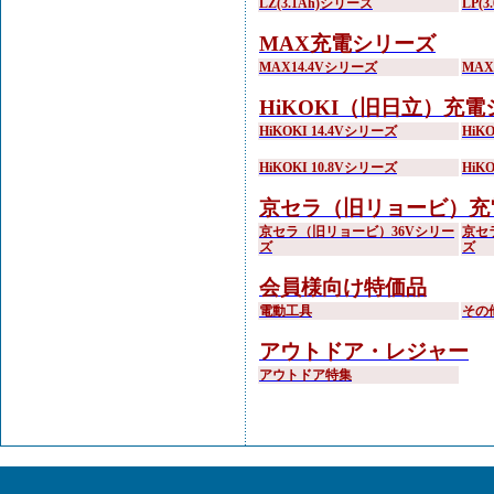
LZ(3.1Ah)シリーズ
LP(
MAX充電シリーズ
MAX14.4Vシリーズ
MA
HiKOKI（旧日立）充
HiKOKI 14.4Vシリーズ
HiK
HiKOKI 10.8Vシリーズ
HiK
京セラ（旧リョービ）充
京セラ（旧リョービ）36Vシリー
京セ
ズ
ズ
会員様向け特価品
電動工具
その
アウトドア・レジャー
アウトドア特集