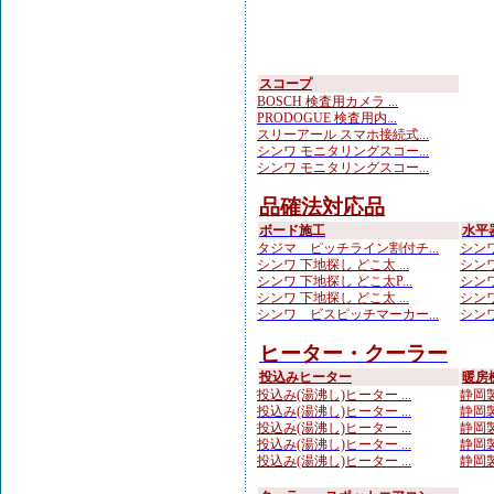
スコープ
BOSCH 検査用カメラ ...
PRODOGUE 検査用内...
スリーアール スマホ接続式...
シンワ モニタリングスコー...
シンワ モニタリングスコー...
品確法対応品
ボード施工
水平
タジマ ピッチライン割付チ...
シンワ
シンワ 下地探し どこ太 ...
シンワ
シンワ 下地探し どこ太P...
シンワ
シンワ 下地探し どこ太 ...
シンワ
シンワ ビスピッチマーカー...
シンワ
ヒーター・クーラー
投込みヒーター
暖房
投込み(湯沸し)ヒーター ...
静岡製
投込み(湯沸し)ヒーター ...
静岡製
投込み(湯沸し)ヒーター ...
静岡製
投込み(湯沸し)ヒーター ...
静岡製
投込み(湯沸し)ヒーター ...
静岡製