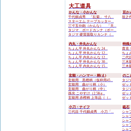
大工道具
かんな・小かんな
豆か
千代鶴貞秀 「乱菊」 寸八...
垣之作
スターエム テープカッター...
三寸五分鉋（かんな） 「天...
タジマ ボードカンナ（ボー...
タジマ 硬質面取りカンナ（...
内丸・外丸かんな
特殊
ちょん平 外丸かんな 24...
貴克 
ちょん平 外丸かんな 12...
ちょん
ちょん平 内丸かんな 12...
二代目
ちょん平 外丸かんな 30...
三木龍 
ちょん平 内丸かんな 15...
三木龍
玄能・ハンマー・柄(え)
のこ
玄能用 黒檀柄（仮枠用45...
タジマ
玄能用 曲がり柄（小）
ゼット
玄能用 曲がり柄（中）
タジマ
孫光 こやすけ（2.5Kg...
ゼット
玄能用 赤樫柄 上等品（（...
ゼット
小刀・ナイフ
砥石
三代目 千代鶴貞秀 小刀「...
シャプト
シャプト
シャプ
シャプト
シャプト