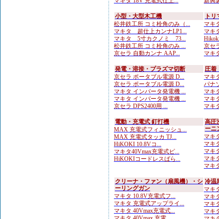
マキタ 18V 充電式仕上...
新興製
小型・大型木工機
トリ
松井鉄工所 コミ栓角のみ（...
マキタ
マキタ 超仕上カンナLP1...
マキタ
マキタ 5寸カクノミ 73...
Hiko
松井鉄工所 コミ栓角のみ ...
京セラ
京セラ 自動カンナ AAP...
マキタ
発電・溶接・プラズマ切断
圧着
京セラ ポータブル電源 D...
マキタ
京セラ ポータブル電源 D...
パナソ
マキタ インバータ発電機 ...
マキタ
マキタ インバータ発電機 ...
マキタ
京セラ DPS2400用 ...
マキタ
電動・充電式 釘打機
高圧
ーニ
MAX 充電式フィニッシュ...
マキタ
MAX 充電式タッカ TJ...
マキタ
HiKOKI 10.8Vコ...
マキタ
マキタ40Vmax充電式ピ...
マキタ
HiKOKIコードレスばら...
マキタ
クリーナ・ファン（扇風機）・シ
冷温
ーリングガン
マキタ
マキタ 10.8V充電式フ...
マキタ
マキタ 充電式アップライ...
マキタ
マキタ 40Vmax充電式...
マキタ
マキタ 40Vmax 充電...
マキタ