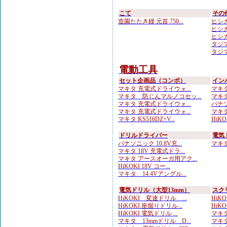
こて
その
造園たたき鏝 元首 750...
ヒシカ
ヒシカ
ヒシカ
タジマ
タジマ
電動工具
セット企画品（コンボ）
イン
マキタ 充電式ドライウォ...
マキタ
マキタ 防じんマルノコセッ...
マキタ 
マキタ 充電式ドライウォ...
パナソ
マキタ 充電式ドライウォ...
マキタ
マキタ KS516DZ+V...
HiKO
ドリルドライバー
電気
パナソニック 10.8V充...
マキタ 
マキタ 18V 充電式ドラ...
マキタ アースオーガ用アク...
HiKOKI 18V コー...
マキタ 14.4Vアングル...
電気ドリル（大型13mm）
スク
HiKOKI 変速ドリル ...
HiK
HiKOKI 座掘りドリル...
HiKO
HiKOKI 電気ドリル ...
マキタ
マキタ 13mmドリル D...
マキタ