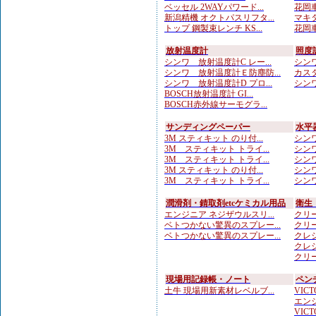
ベッセル 2WAYパワード...
花岡車
新潟精機 オクトパスリフタ...
マキタ
トップ 鋼製束レンチ KS...
花岡車
放射温度計
照度
シンワ 放射温度計C レー...
シンワ
シンワ 放射温度計Ｅ防塵防...
カスタ
シンワ 放射温度計D プロ...
シンワ
BOSCH放射温度計 GI...
BOSCH赤外線サーモグラ...
サンディングペーパー
水平
3M スティキット のり付...
シンワ
3M スティキット トライ...
シンワ
3M スティキット トライ...
シンワ
3M スティキット のり付...
シンワ
3M スティキット トライ...
シンワ
潤滑剤・錆取剤etcケミカル用品
衛生
エンジニア ネジザウルスリ...
クリー
ベトつかない驚異のスプレー...
クリー
ベトつかない驚異のスプレー...
クレシ
クレシ
クリー
現場用記録帳・ノート
ペン
土牛 現場用新素材レベルブ...
VICTO
エンジ
VICTO