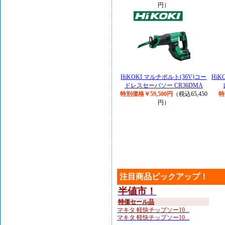
円）
HiKOKI マルチボルト(36V)コー
Hi
ドレスセーバソー CR36DMA
特別価格￥59,500円
（税込65,450
特
円）
注目商品ピックアップ！
半値市！
特価セール品
マキタ 軽快チップソー10...
マキタ 軽快チップソー10...