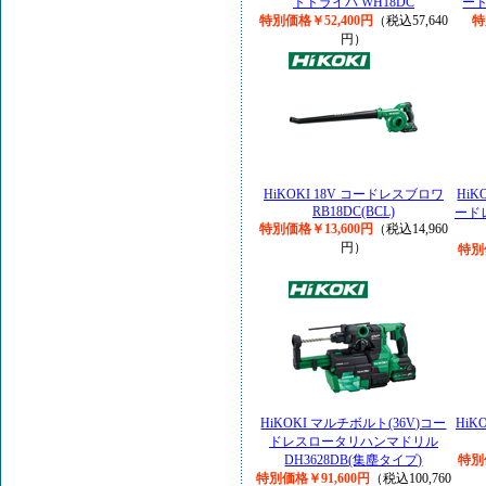
トドライバ WH18DC
ード
特別価格￥52,400円
（税込57,640
特
円）
HiKOKI 18V コードレスブロワ
Hi
RB18DC(BCL)
ード
特別価格￥13,600円
（税込14,960
円）
特別
HiKOKI マルチボルト(36V)コー
HiK
ドレスロータリハンマドリル
DH3628DB(集塵タイプ)
特別
特別価格￥91,600円
（税込100,760