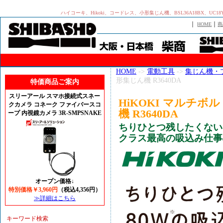
ハイコーキ、Hikoki、コードレス、小形集じん機、BSL36A18BX、UC18Y
｜
｜
HOME
商
HOME
->
電動工具
->
集じん機・
形集じん機 R3640DA
特価商品ご案内
スリーアール スマホ接続式スネー
HiKOKI マルチ
クカメラ コネーク ファイバースコ
機 R3640DA
ープ 内視鏡カメラ 3R-SMPSNAKE
ちりひとつ残したくない
クラス最高の吸込み仕事
オープン価格↓
特別価格￥3,960円
（税込4,356円）
≫詳細はこちら
キーワード検索