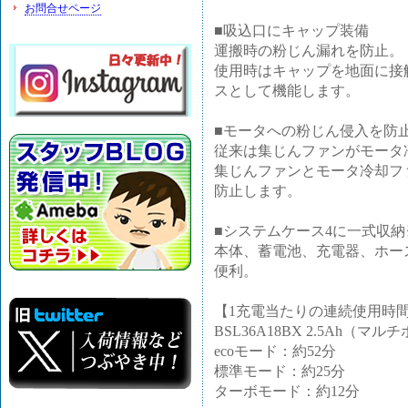
お問合せページ
■吸込口にキャップ装備
運搬時の粉じん漏れを防止。
使用時はキャップを地面に接
スとして機能します。
■モータへの粉じん侵入を防
従来は集じんファンがモータ
集じんファンとモータ冷却フ
防止します。
■システムケース4に一式収納※
本体、蓄電池、充電器、ホー
便利。
【1充電当たりの連続使用時
BSL36A18BX 2.5Ah（マ
ecoモード：約52分
標準モード：約25分
ターボモード：約12分