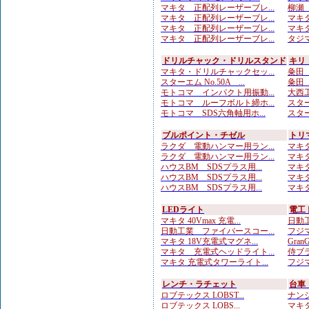
マキタ 正配列レーザーブレ...
柳瀬（
マキタ 正配列レーザーブレ...
マキタ
マキタ 正配列レーザーブレ...
マキタ
マキタ 正配列レーザーブレ...
タジマ
ドリルチャック・ドリルスタンド
キリ
マキタ・ドリルチャックセッ...
粂田（
スターエム No.50A ...
粂田（
モトコマ インパクト用振動...
大西工
モトコマ ルーフボルト締ホ...
スターエ
モトコマ SDS六角軸用ホ...
スターエ
ブルポイント・チゼル
トリ
ラクダ 電動ハンマー用ラン...
マキタ
ラクダ 電動ハンマー用ラン...
マキタ
ハウスBM SDSプラス用...
マキタ
ハウスBM SDSプラス用...
マキタ
ハウスBM SDSプラス用...
マキタ
LEDライト
電工
マキタ 40Vmax 充電...
日動工
日動工業 ファイバースコー...
フジマ
マキタ 18V充電式マグネ...
Gran
マキタ 充電式ヘッドライト...
侍ブラ
マキタ 充電式タワーライト...
フジマ
レンチ・ラチェット
台車
ロブテックス LOBST...
ナンシ
ロブテックス LOBS...
マキタ