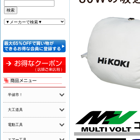
半値市！
大工道具
電動工具
エアー工具