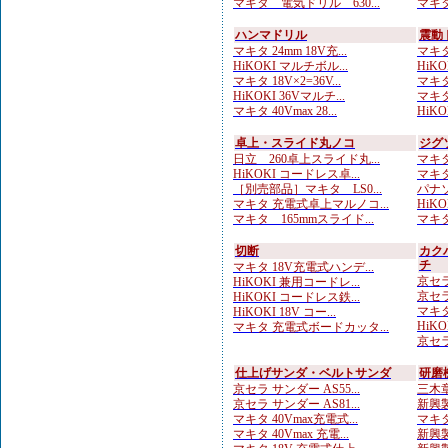
マキタ 電気ドリル 630...
マキタ
ハンマドリル
震動
マキタ 24mm 18V充...
マキタ
HiKOKI マルチボル...
HiKOK
マキタ 18V×2=36V...
マキタ
HiKOKI 36Vマルチ...
マキタ
マキタ 40Vmax 28...
HiK
卓上・スライド丸ノコ
ジグ
日立 260卓上スライド丸...
マキタ
HiKOKI コードレス卓...
マキタ
［別売部品］マキタ LS0...
パナソ
マキタ 充電式卓上マルノコ...
HiKO
マキタ 165mmスライド...
マキタ
切断
カク
チ
マキタ 18V充電式ハンデ...
京セラ
HiKOKI 兼用コードレ...
京セラ
HiKOKI コードレス鉄...
マキタ
HiKOKI 18V コー...
HiKO
マキタ 充電式ボードカッタ...
京セラ
仕上げサンダ・ベルトサンダ
研磨
京セラ サンダー AS55...
三木章
京セラ サンダー AS81...
新興製
マキタ 40Vmax充電式...
マキタ
マキタ 40Vmax 充電...
新興製