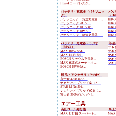
Hikoki コードレスク...
バッテリ・充電器（パナソニッ
バッ
ク）
（Hi
パナソニック 急速充電器 ...
HiKOK
パナソニック 28.8V ...
HiKO
パナソニック 10.8V電...
HiKO
パナソニック 18V 5....
HiK
パナソニック 急速充電器 ...
HiKOK
バッテリ・充電器・ラジオ
部 
（MAX）
マキタ
MAX 18V-2.5Ah...
マキタ
MAX 14.4V 5.0...
マキタ
BOSCH リチウム充電器...
マキタ 
MAX 充電式オーディオ ...
マキタ 
BOSCH 18V6.0A...
部 品・アクセサリ（その他）
富士倉 42000mAh ...
ナカヤ ハイブリッド集じん...
STAR-M No.501...
ナカヤ ハイブリッド式集じ...
富士倉 3000Wビッグパ...
エアー工具
高圧ロール釘打機
高圧
MAX 釘打機 スーパーネ...
MAX