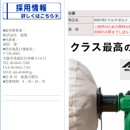
仕様
商品名
HiKOKI マルチボルト
ご好評のため入荷待ち
価 格
■
販売事業者：
次回の入荷までしばら
株式会社 柴商
■代表者：
柴田 潔
■所在地及び連絡先：
〒556-0005
大阪市浪速区日本橋 4-14-13
TEL 06-6643-5560
FAX 06-6643-7165
MAIL info＠4840.jp
■定 休 日 毎週土曜日
■営業時間 8：30～18：30