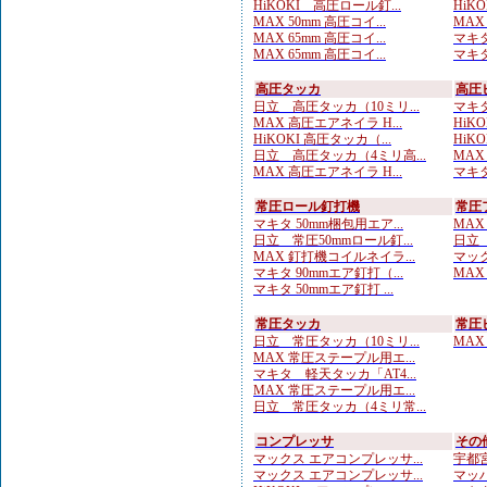
HiKOKI 高圧ロール釘...
HiKO
MAX 50mm 高圧コイ...
MAX
MAX 65mm 高圧コイ...
マキタ
MAX 65mm 高圧コイ...
マキタ
高圧タッカ
高圧
日立 高圧タッカ（10ミリ...
マキタ
MAX 高圧エアネイラ H...
HiK
HiKOKI 高圧タッカ（...
HiK
日立 高圧タッカ（4ミリ高...
MAX
MAX 高圧エアネイラ H...
マキタ
常圧ロール釘打機
常圧
マキタ 50mm梱包用エア...
MAX
日立 常圧50mmロール釘...
日立 
MAX 釘打機コイルネイラ...
マック
マキタ 90mmエア釘打（...
MAX
マキタ 50mmエア釘打 ...
常圧タッカ
常圧
日立 常圧タッカ（10ミリ...
MAX
MAX 常圧ステープル用エ...
マキタ 軽天タッカ「AT4...
MAX 常圧ステープル用エ...
日立 常圧タッカ（4ミリ常...
コンプレッサ
その
マックス エアコンプレッサ...
宇都宮
マックス エアコンプレッサ...
マッハ