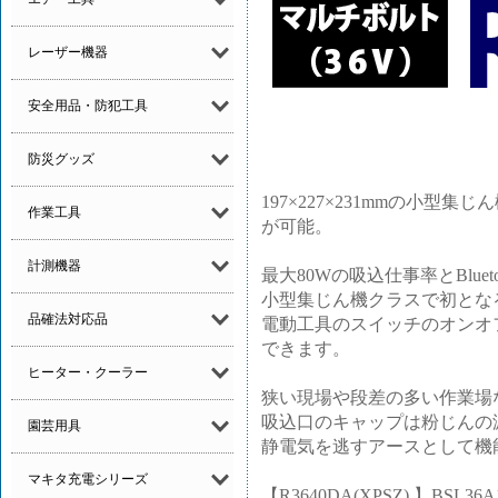
レーザー機器
安全用品・防犯工具
防災グッズ
197×227×231mmの小型集
作業工具
が可能。
計測機器
最大80Wの吸込仕事率とBlue
小型集じん機クラスで初となるB
品確法対応品
電動工具のスイッチのオンオ
できます。
ヒーター・クーラー
狭い現場や段差の多い作業場
吸込口のキャップは粉じんの
園芸用具
静電気を逃すアースとして機
マキタ充電シリーズ
【R3640DA(XPSZ) 】BS