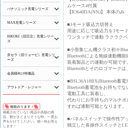
ムケース4付属
パナソニック充電シリーズ
【R3640DA(NN)】 本体のみ
MAX充電シリーズ
■3モード吸込力切替え
用途に応じて吸込力を3モー
HiKOKI（旧日立）充電シリー
ワンタッチで連動 ラクラク
ズ
■小形集じん機クラス初※Bluet
京セラ（旧リョービ）充電シリ
Bluetoothによる無線連動機能搭
ーズ
装着製品との連動が可能です
Bluetoothとそのロゴマークは、B
会員様向け特価品
■BSL36A18BX(Bluetoo
Bluetooth蓄電池をお持ちで
アウトドア・レジャー
電動工具に装着し、
代わりにお手持ちのマルチボルト蓄
すれば連動可能となります。
掲載されていない商品や高額の商
品、数がまとまりそうな時、一度お
■パネルスイッチで操作性ア
声をかけてください。精一杯お答え
独立した各操作スイッチとL
します！