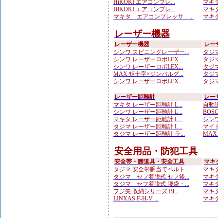
HiKOKI エアコンプレ...
マキタ
HiKOKI エアコンプレ...
マキタ
マキタ エアコンプレッサ ...
マキタ
レーザー機器
レーザー機器
レー
シンワ スピニングレーザー...
タジマ
シンワ レーザーロボLEX...
タジマ
シンワ レーザーロボLEX...
タジマ
MAX 矩十字×ジンバルグ...
タジマ
シンワ レーザーロボLEX...
タジマ
レーザー距離計
レー
マキタ レーザー距離計 L...
自動追
シンワ レーザー距離計 L...
BOS
マキタ レーザー距離計 L...
シンワ
タジマ レーザー距離計 L...
マイト
タジマ レーザー距離計 ラ...
MAX
安全用品・防犯工具
安全帯・腰道具・安全工具
マキ
タジマ 安全帯胴当てベルト...
マキタ
タジマ セフ着脱式 セフ後...
マキタ
タジマ セフ着脱式 腰袋・...
マキタ
フジ矢 収納シリーズ Bl...
マキタ
LINXAS F-H-V ...
マキタ