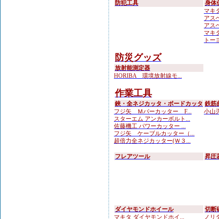
防犯工具
身体
マキ
アスベ
アスベ
マキタ
トーヨ
防災グッズ
放射能測定器
HORIBA 環境放射線モ...
作業工具
鋏・全ネジカッタ・ボードカッタ
鉄筋
フジ矢 Ｍバーカッター F...
小山刃
スターエム アンカーボルト...
佐藤機工 パワーカッター ...
フジ矢 ケーブルカッター（...
超倍力全ネジカッター(Ｗ３...
フレアツール
昇圧
ダイヤモンドホイール
切断
マキタ ダイヤモンドホイ...
ノリタ