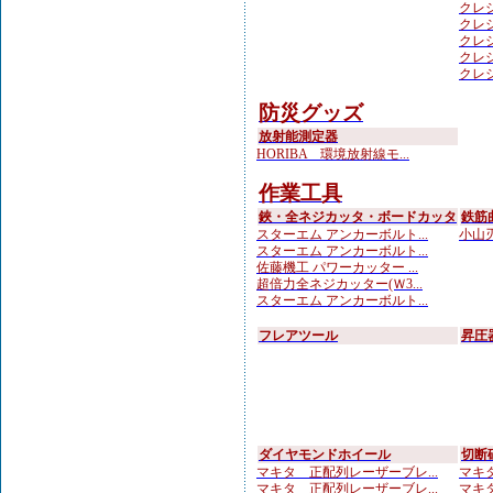
クレシ
クレシ
クレシ
クレシ
クレシ
防災グッズ
放射能測定器
HORIBA 環境放射線モ...
作業工具
鋏・全ネジカッタ・ボードカッタ
鉄筋
スターエム アンカーボルト...
小山刃
スターエム アンカーボルト...
佐藤機工 パワーカッター ...
超倍力全ネジカッター(Ｗ3...
スターエム アンカーボルト...
フレアツール
昇圧
ダイヤモンドホイール
切断
マキタ 正配列レーザーブレ...
マキタ
マキタ 正配列レーザーブレ...
マキタ