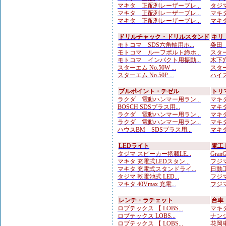
マキタ 正配列レーザーブレ...
タジマ
マキタ 正配列レーザーブレ...
マキタ
マキタ 正配列レーザーブレ...
マキタ
ドリルチャック・ドリルスタンド
キリ
モトコマ SDS六角軸用ホ...
粂田（
モトコマ ルーフボルト締ホ...
スター
モトコマ インパクト用振動...
木下穴
スターエム No.50W ...
スター
スターエム No.50P ...
ハイス
ブルポイント・チゼル
トリ
ラクダ 電動ハンマー用ラン...
マキタ
BOSCH SDSプラス用...
マキタ
ラクダ 電動ハンマー用ラン...
マキタ
ラクダ 電動ハンマー用ラン...
マキタ
ハウスBM SDSプラス用...
マキタ
LEDライト
電工
タジマ スピーカー搭載LE...
Gran
マキタ 充電式LEDスタン...
フジマ
マキタ 充電式スタンドライ...
日動工
タジマ 乾電池式 LED...
フジマ
マキタ 40Vmax 充電...
フジマ
レンチ・ラチェット
台車
ロブテックス 【 LOBS...
マキタ
ロブテックス LOBS...
ナンシ
ロブテックス 【 LOBS...
花岡車