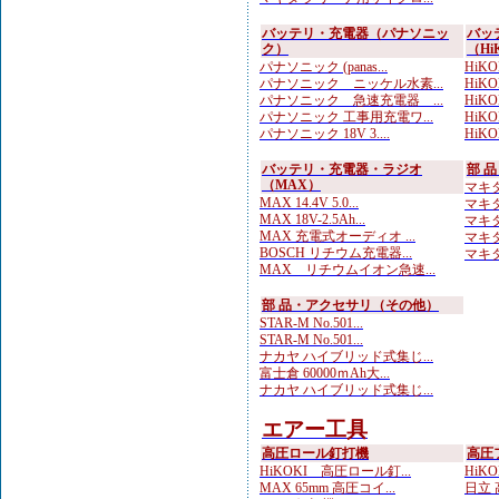
バッテリ・充電器（パナソニッ
バッ
ク）
（Hi
パナソニック (panas...
HiKO
パナソニック ニッケル水素...
HiK
パナソニック 急速充電器 ...
HiKO
パナソニック 工事用充電ワ...
HiKO
パナソニック 18V 3....
HiKOK
バッテリ・充電器・ラジオ
部 
（MAX）
マキタ
MAX 14.4V 5.0...
マキタ
MAX 18V-2.5Ah...
マキタ 
MAX 充電式オーディオ ...
マキタ
BOSCH リチウム充電器...
マキタ
MAX リチウムイオン急速...
部 品・アクセサリ（その他）
STAR-M No.501...
STAR-M No.501...
ナカヤ ハイブリッド式集じ...
富士倉 60000ｍAh大...
ナカヤ ハイブリッド式集じ...
エアー工具
高圧ロール釘打機
高圧
HiKOKI 高圧ロール釘...
HiKO
MAX 65mm 高圧コイ...
日立 