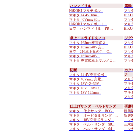
ハンマドリル
震動
HiKOKI マルチボル...
マキタ
マキタ 14.4V 18m...
HiKO
マキタ 40Vmax 30...
マキタ
HiKOKI マルチボルト...
マキタ
日立 ハンマドリル PR-...
HiKOK
卓上・スライド丸ノコ
ジグ
マキタ 165mm充電式ス...
マキタ
マキタ 165mm40V充...
HiKO
日立 216卓上丸のこ C...
マキタ
マキタ 165mm40V...
マキタ
マキタ 充電式卓上マルノコ...
マキタ
切断
カク
チ
マキタ 14.4V充電式ボ...
マキタ
マキタ 40Vmax 充電...
マキタ
マキタ 18V×2=36V...
マキタ
マキタ 18V+18V=3...
マキタ
マキタ 18V 125mm...
マキタ
仕上げサンダ・ベルトサンダ
研磨
マキタ 仕上サンダ BO3...
新興製
マキタ オービタルサンダ ...
新興製
マキタ 18V充電式ランダ...
ニシガ
マキタ ベルトサンダ 99...
三木章
マキタ ベルトサンダ 94...
ニシガ