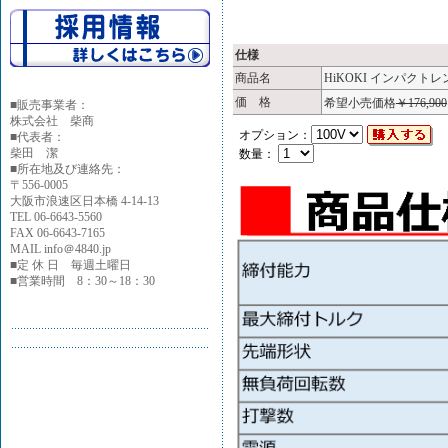
仕様
商品名
HiKOKI インパクト
価 格
希望小売価格
￥176,900
■
販売事業者：
株式会社 柴商
オプション：
■代表者：
柴田 潔
数量：
■所在地及び連絡先：
〒556-0005
大阪市浪速区日本橋 4-14-13
TEL 06-6643-5560
FAX 06-6643-7165
MAIL info＠4840.jp
■定 休 日 毎週土曜日
■営業時間 8：30～18：30