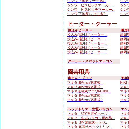
シンワ 下地センサー Ba...
シンワ
シンワ ビスピッチマーカー...
シンワ
シンワ ビスピッチマーカー...
シンワ
シンワ 下地探し どこ太P...
シンワ
ヒーター・クーラー
投込みヒーター
暖房
投込み(湯沸し)ヒーター ...
静岡製
投込み(湯沸し)ヒーター ...
静岡製
投込み(湯沸し)ヒーター ...
静岡製
投込み(湯沸し)ヒーター ...
静岡製
投込み(湯沸し)ヒーター ...
静岡製
クーラー・スポットエアコン
園芸用具
集じん・ブロワ
芝刈
マキタ 40Vmax充電式...
HiKO
マキタ 40Vmax充電式...
マキタ
マキタ充電式ブロワMUB0...
マキタ
マキタ 40Vmax充電式...
マキタ
マキタ 40Vmax充電式...
マキタ
ヘッジトリマ・生垣バリカン
エン
マキタ 36V充電式ヘッジ...
マキタ
マキタ 生垣バリカン用部品...
マキタ
マキタ 18V充電式ヘッジ...
マキタ
マキタ 充電式ヘッジトリマ...
マキタ