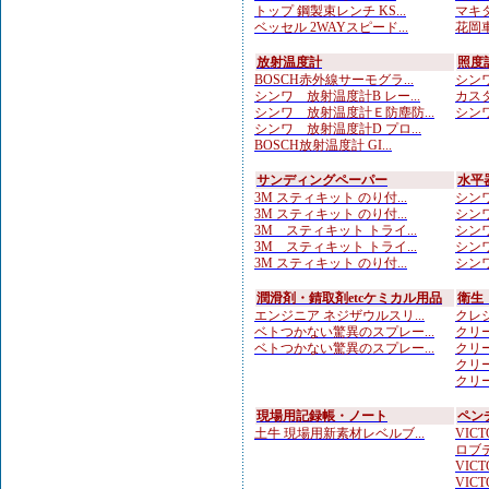
トップ 鋼製束レンチ KS...
マキタ
ベッセル 2WAYスピード...
花岡車
放射温度計
照度
BOSCH赤外線サーモグラ...
シンワ
シンワ 放射温度計B レー...
カスタ
シンワ 放射温度計Ｅ防塵防...
シンワ
シンワ 放射温度計D プロ...
BOSCH放射温度計 GI...
サンディングペーパー
水平
3M スティキット のり付...
シンワ
3M スティキット のり付...
シンワ
3M スティキット トライ...
シンワ
3M スティキット トライ...
シンワ
3M スティキット のり付...
シンワ
潤滑剤・錆取剤etcケミカル用品
衛生
エンジニア ネジザウルスリ...
クレシ
ベトつかない驚異のスプレー...
クリー
ベトつかない驚異のスプレー...
クリー
クリー
クリー
現場用記録帳・ノート
ペン
土牛 現場用新素材レベルブ...
VICTO
ロブテ
VICTO
VICTO