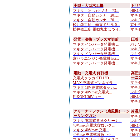
小型・大型木工機
トリ
マキタ 5寸カクノミ 73...
HiKO
マキタ 自動カンナ 201...
マキタ
マキタ 自動カンナ 201...
マキタ
松井鉄工所 垂直ドリル S...
京セラ
松井鉄工所 電動丸太はつり...
マキタ
発電・溶接・プラズマ切断
圧着
マキタ インバータ発電機 ...
パナソ
マキタ インバータ発電機 ...
マキタ
マキタ インバータ発電機 ...
マキタ
京セラエンジン発電機 EG...
マキタ
マキタ インバータ発電機 ...
マキタ
電動・充電式 釘打機
高圧
ーニ
充電式タッカ ST113D...
マキタ
MAX 充電式ピンネイラ ...
マキタ
マキタ 18V充電式タッカ...
マキタ
マキタ 40Vmax充電式...
HiKO
HiKOKI 36Vコー...
マキタ
クリーナ・ファン（扇風機）・シ
冷温
ーリングガン
マキタ
マキタ 充電式背負クリーナ...
マキタ
40Vmax充電式背負いク...
HiK
マキタ 40Vmax 充電...
マキタ
40Vmax充電式背負いク...
HiK
マキタ クリーナ用サイクロ...