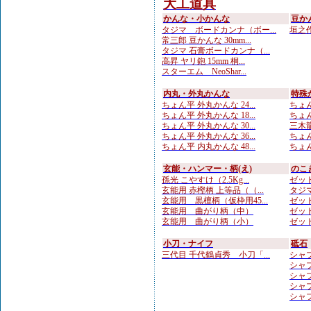
大工道具
かんな・小かんな
豆か
タジマ ボードカンナ（ボー...
垣之作
常三郎 豆かんな 30mm...
タジマ 石膏ボードカンナ（...
高昇 ヤリ鉋 15mm 桐...
スターエム NeoShar...
内丸・外丸かんな
特殊
ちょん平 外丸かんな 24...
ちょん
ちょん平 外丸かんな 18...
ちょん
ちょん平 外丸かんな 30...
三木龍 
ちょん平 外丸かんな 36...
ちょん
ちょん平 内丸かんな 48...
ちょん
玄能・ハンマー・柄(え)
のこ
孫光 こやすけ（2.5Kg...
ゼット
玄能用 赤樫柄 上等品（（...
タジマ
玄能用 黒檀柄（仮枠用45...
ゼット
玄能用 曲がり柄（中）
ゼット
玄能用 曲がり柄（小）
ゼット
小刀・ナイフ
砥石
三代目 千代鶴貞秀 小刀「...
シャプ
シャプト
シャプ
シャプ
シャプ