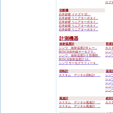
ロブテ
切断機
石井超硬 イナズマ IZ-...
石井超硬 リニアターボタイ...
石井超硬 リニアターボタイ...
石井超硬 リニアターボタイ...
石井超硬 リニアターボタイ...
計測機器
放射温度計
照度
シンワ 放射温度計B レー...
カスタ
BOSCH赤外線サーモグラ...
シンワ
シンワ 放射温度計Ｅ防塵防...
シンワ
BOSCH放射温度計 GI...
シンワ サーモグラフィーＡ...
回転計
温湿
カスタム デジタル回転計 ...
シンワ
シンワ
シンワ
シンワ
シンワ
風速計
絶対
カスタム デジタル風速計 ...
カスタ
カスタム デジタル風速計 ...