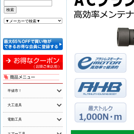
半値市！
大工道具
電動工具
エアー工具