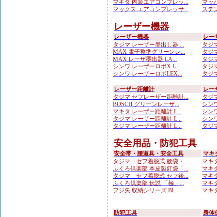
マキタ 内装エアコンプレッ...
マッハ
マックス エアコンプレッサ...
ステン
レーザー機器
レーザー機器
レー
タジマ レーザー墨出し器 ...
タジマ
MAX 電子整準グリーンレ...
タジマ
MAX レーザ墨出器 LA...
タジマ
シンワ レーザーロボX L...
タジマ
シンワ レーザーロボLEX...
タジマ
レーザー距離計
レー
タジマ セフレーザー距離計...
タジマ
BOSCH グリーンレーザ...
シンワ
マキタ レーザー距離計 L...
シンワ
タジマ レーザー距離計 L...
シンワ
タジマ レーザー距離計 L...
タジマ
安全用品・防犯工具
安全帯・腰道具・安全工具
マキ
タジマ セフ着脱式 腰袋・...
マキタ
ふくろ倶楽部 本皮製釘袋「...
マキタ
タジマ セフ着脱式 セフ後...
マキタ
ふくろ倶楽部 伝説 「極」...
マキタ
フジ矢 収納シリーズ Bl...
マキタ
防犯工具
身体