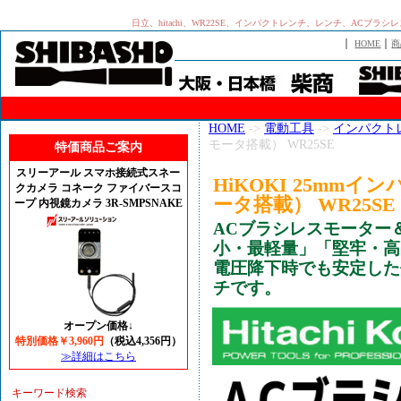
日立、hitachi、WR22SE、インパクトレンチ、レンチ、ACブラシ
｜
｜
HOME
商
HOME
->
電動工具
->
インパクト
モータ搭載） WR25SE
特価商品ご案内
スリーアール スマホ接続式スネー
HiKOKI 25mm
クカメラ コネーク ファイバースコ
ータ搭載） WR25SE
ープ 内視鏡カメラ 3R-SMPSNAKE
ACブラシレスモーター
小・最軽量」「堅牢・高
電圧降下時でも安定した
チです。
オープン価格↓
特別価格￥3,960円
（税込4,356円）
≫詳細はこちら
キーワード検索