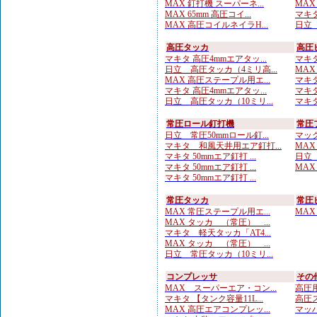
MAX 釘打機 スーパーネ...
MAX
MAX 65mm 高圧コイ...
マキタ
MAX 高圧コイルネイラH...
日立 
高圧タッカ
高圧
マキタ 高圧4mmエアタッ...
マキタ
日立 高圧タッカ（4ミリ高...
MAX
MAX 高圧ステープル用エ...
マキタ
マキタ 高圧4mmエアタッ...
マキタ
日立 高圧タッカ（10ミリ...
マキタ
常圧ロール釘打機
常圧
日立 常圧50mmロール釘...
マック
マキタ 和風天井用エア釘打...
MAX
マキタ 50mmエア釘打 ...
日立 
マキタ 50mmエア釘打 ...
MAX
マキタ 50mmエア釘打 ...
常圧タッカ
常圧
MAX 常圧ステープル用エ...
MAX
MAX タッカ （常圧） ...
マキタ 軽天タッカ「AT4...
MAX タッカ （常圧） ...
日立 常圧タッカ（10ミリ...
コンプレッサ
その
MAX スーパーエア・コン...
高圧用
マキタ 【タンク容量11L...
高圧ス
MAX 高圧エアコンプレッ...
マッハ