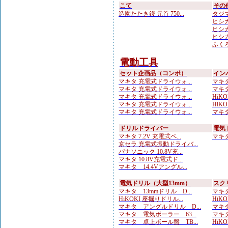
こて
その
造園たたき鏝 元首 750...
タジマ
ヒシカ
ヒシカ
ヒシカ
ふくろ
電動工具
セット企画品（コンボ）
イン
マキタ 充電式ドライウォ...
マキタ 
マキタ 充電式ドライウォ...
マキタ 
マキタ 充電式ドライウォ...
HiKOK
マキタ 充電式ドライウォ...
HiKO
マキタ 充電式ドライウォ...
マキタ
ドリルドライバー
電気
マキタ 7.2V 充電式ペ...
マキタ 
京セラ 充電式振動ドライバ...
パナソニック 10.8V充...
マキタ 10.8V充電式ド...
マキタ 14.4Vアングル...
電気ドリル（大型13mm）
スク
マキタ 13mmドリル D...
マキタ
HiKOKI 座掘りドリル...
HiK
マキタ アングルドリル D...
マキタ
マキタ 電気ボーラー 63...
マキタ
マキタ 卓上ボール盤 TB...
HiK