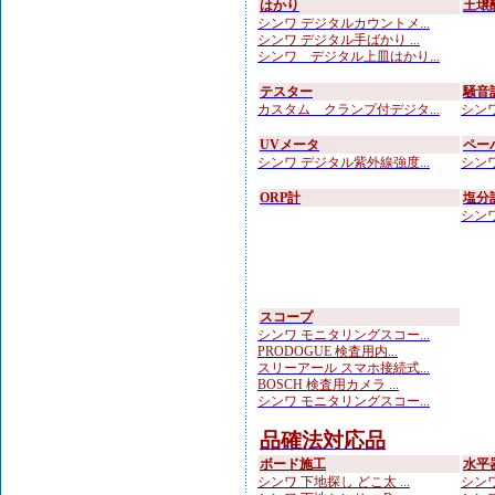
はかり
土壌
シンワ デジタルカウントメ...
シンワ デジタル手ばかり ...
シンワ デジタル上皿はかり...
テスター
騒音
カスタム クランプ付デジタ...
シンワ
UVメータ
ペー
シンワ デジタル紫外線強度...
シンワ
ORP計
塩分
シンワ
スコープ
シンワ モニタリングスコー...
PRODOGUE 検査用内...
スリーアール スマホ接続式...
BOSCH 検査用カメラ ...
シンワ モニタリングスコー...
品確法対応品
ボード施工
水平
シンワ 下地探し どこ太 ...
シンワ