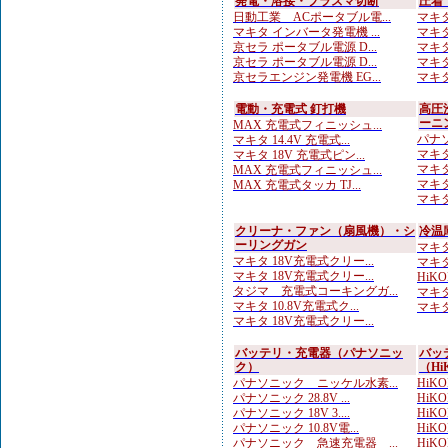
発電・溶接・プラズマ切断
圧着
日動工業 ACポータブル電...
マキタ
マキタ インバータ発電機 ...
マキタ
京セラ ポータブル電源 D...
マキタ
京セラ ポータブル電源 D...
マキタ
京セラエンジン発電機 EG...
マキタ
電動・充電式 釘打機
高圧
ーニ
MAX 充電式フィニッシュ...
パナソ
マキタ 14.4V 充電式...
マキタ
マキタ 18V 充電式ピン...
マキタ
MAX 充電式フィニッシュ...
マキタ
MAX 充電式タッカ TJ...
マキタ
クリーナ・ファン（扇風機）・シ
冷温
ーリングガン
マキタ
マキタ 18V充電式クリー...
マキタ
マキタ 18V充電式クリー...
HiK
タジマ 充電式コーキングガ...
マキタ
マキタ 10.8V充電式ク...
マキタ
マキタ 18V充電式クリー...
バッテリ・充電器（パナソニッ
バッ
ク）
（Hi
パナソニック ニッケル水素...
HiKO
パナソニック 28.8V ...
HiKOK
パナソニック 18V 3....
HiK
パナソニック 10.8V電...
HiKO
パナソニック 急速充電器 ...
HiK