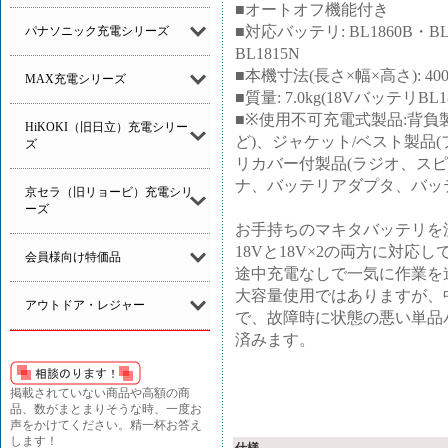
■オートオフ機能付き
■対応バッテリ: BL1860B・BL1
パナソニック充電シリーズ
BL1815N
■本機寸法(長さ×幅×高さ): 400×
MAX充電シリーズ
■質量: 7.0kg(18Vバッテリ
■※使用不可充電式製品:背負
HiKOKI（旧日立）充電シリー
ど)、ジャケット/ベスト製品
ズ
リカバー付製品(ラジオ、ス
ナ、バッテリアダプタ、バッ
京セラ（旧リョービ）充電シリ
ーズ
お手持ちのマキタバッテリを
18Vと18V×2の両方に対
会員様向け特価品
途中充電なしで一気に作業を
大容量使用ではありますが、
アウトドア・レジャー
で、故障時に状態の悪い単品
済みます。
掲載されていない商品や高額の商
品、数がまとまりそうな時、一度お
声をかけてください。精一杯お答え
します！