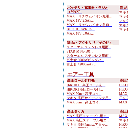
バッテリ・充電器・ラジオ
部 
（MAX）
マキタ 
MAX リチウムイオン充電...
マキタ
MAX 18V-2.5Ah...
マキタ
MAX リチウムイオン急速...
マキタ
BOSCH 18V6.0A...
マキタ
MAX 18V 5.0Ah...
部 品・アクセサリ（その他）
スターエム ステンレス用面...
STAR-M No.501...
スターエム ステンレス用面...
富士倉 3000Wビッグパ...
富士倉 42000mAh ...
エアー工具
高圧ロール釘打機
高圧
HiKOKI 高圧ロール釘...
HiKO
HiKOKI 高圧ロール釘...
HiKO
MAX 50mm 高圧コイ...
MAX
マキタ 高圧サイディング用...
日立 
MAX 65mm 高圧コイ...
MAX
高圧タッカ
高圧
MAX 高圧ステープル用エ...
MAX
MAX 高圧ステープル用エ...
マキタ
マキタ 高圧4mmエアタッ...
HiK