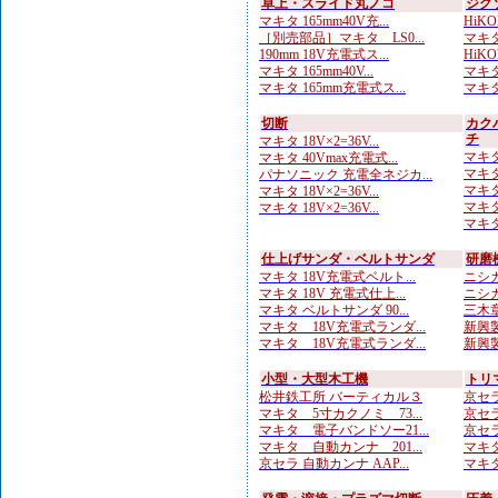
卓上・スライド丸ノコ
ジグ
マキタ 165mm40V充...
HiKO
［別売部品］マキタ LS0...
マキタ
190mm 18V充電式ス...
HiKO
マキタ 165mm40V...
マキタ
マキタ 165mm充電式ス...
マキタ
切断
カク
チ
マキタ 18V×2=36V...
マキタ
マキタ 40Vmax充電式...
マキタ
パナソニック 充電全ネジカ...
マキタ
マキタ 18V×2=36V...
マキタ
マキタ 18V×2=36V...
マキタ
仕上げサンダ・ベルトサンダ
研磨
マキタ 18V充電式ベルト...
ニシガ
マキタ 18V 充電式仕上...
ニシガ
マキタ ベルトサンダ 90...
三木章
マキタ 18V充電式ランダ...
新興製
マキタ 18V充電式ランダ...
新興製
小型・大型木工機
トリ
松井鉄工所 バーティカル３
京セラ
マキタ 5寸カクノミ 73...
京セラ
マキタ 電子バンドソー21...
京セラ
マキタ 自動カンナ 201...
マキタ
京セラ 自動カンナ AAP...
マキタ