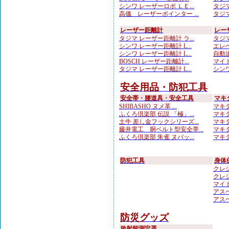
シンワ レーザーロボ ＬＥ...
タジマ
高儀 レーザーポインター ...
タジマ
レーザー距離計
レー
タジマ レーザー距離計 ラ...
タジマ
シンワ レーザー距離計 L...
エレベ
シンワ レーザー距離計 L...
自動追
BOSCH レーザー距離計...
マイト
タジマ レーザー距離計 L...
シンワ
安全用品・防犯工具
安全帯・腰道具・安全工具
マキ
SHIBASHO ヌメ革 ...
マキタ
ふくろ倶楽部 伝説 「極」...
マキタ
土牛 差し金フックシリーズ...
マキタ
藤井電工 胴ベルト型安全帯...
マキタ
ふくろ倶楽部 朱雀 ヌバッ...
マキタ
防犯工具
身体
クレシ
クレシ
マイト
アスベ
アスベ
防災グッズ
放射能測定器