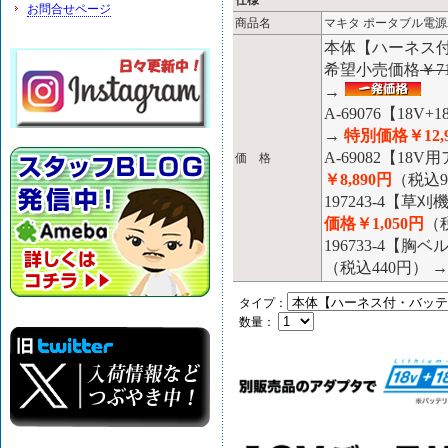
仕様
お問合せページ
商品名
マキタ ポータブル電源ユ
本体【ハーネス
希望小売価格
￥71
→
A-69076【18
→
特別価格￥12,
A-69082【1
価 格
￥8,890円
（税込9
197243-4【
価格￥1,050円
（税
196733-4【
（税込440円） 
タイプ：
数量：