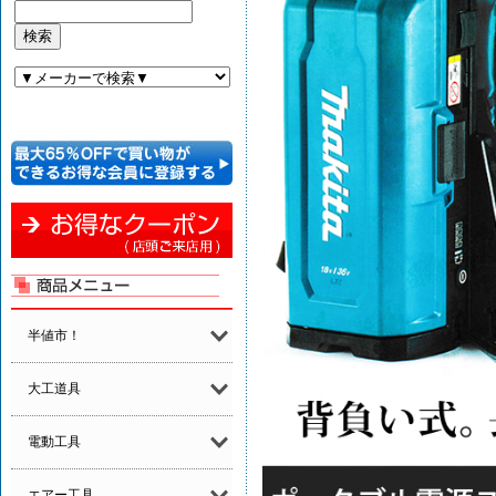
半値市！
大工道具
電動工具
エアー工具