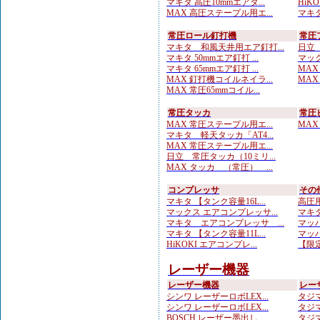
マキタ 高圧10mmエアタ...
HiK
MAX 高圧ステープル用エ...
マキタ
常圧ロール釘打機
常圧
マキタ 和風天井用エア釘打...
日立 
マキタ 50mmエア釘打 ...
マック
マキタ 65mmエア釘打 ...
MAX
MAX 釘打機コイルネイラ...
MAX
MAX 常圧65mmコイル...
常圧タッカ
常圧
MAX 常圧ステープル用エ...
MAX
マキタ 軽天タッカ「AT4...
MAX 常圧ステープル用エ...
日立 常圧タッカ（10ミリ...
MAX タッカ （常圧） ...
コンプレッサ
その
マキタ 【タンク容量16L...
高圧用
マックス エアコンプレッサ...
マキタ
マキタ エアコンプレッサ ...
マッハ
マキタ 【タンク容量11L...
マッハ
HiKOKI エアコンプレ...
【限定
レーザー機器
レーザー機器
レー
シンワ レーザーロボLEX...
タジマ
シンワ レーザーロボLEX...
タジマ
BOSCH レーザー墨出し...
タジマ