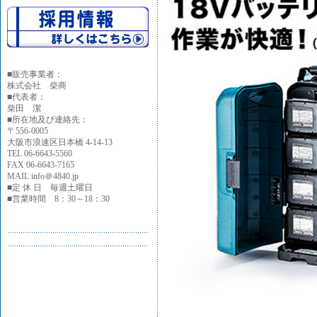
■
販売事業者：
株式会社 柴商
■代表者：
柴田 潔
■所在地及び連絡先：
〒556-0005
大阪市浪速区日本橋 4-14-13
TEL 06-6643-5560
FAX 06-6643-7165
MAIL info＠4840.jp
■定 休 日 毎週土曜日
■営業時間 8：30～18：30