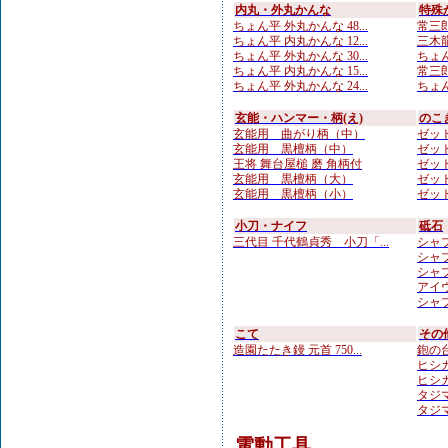
内丸・外丸かんな
特殊
ちょん平 外丸かんな 48...
常三郎
ちょん平 内丸かんな 12...
三木龍
ちょん平 外丸かんな 30...
ちょん
ちょん平 内丸かんな 15...
常三郎
ちょん平 外丸かんな 24...
ちょん
玄能・ハンマー・柄(え)
のこ
玄能用 曲がり柄（中）
ゼット
玄能用 黒檀柄（中）
ゼット
王将 舞台屋槌 磨 角柄付
ゼット
玄能用 黒檀柄（大）
ゼット
玄能用 黒檀柄（小）
ゼット
小刀・ナイフ
砥石
三代目 千代鶴貞秀 小刀「...
シャプ
シャプ
シャプト
アイウ
シャプト
こて
その
造園たたき鏝 元首 750...
鉋の台
ヒシカ
ヒシカ
タジマ
タジマ
電動工具