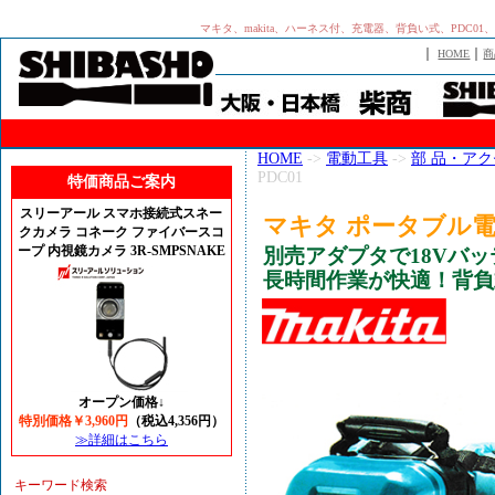
マキタ、makita、ハーネス付、充電器、背負い式、PDC0
｜
｜
HOME
商
HOME
->
電動工具
->
部 品・ア
PDC01
特価商品ご案内
スリーアール スマホ接続式スネー
マキタ ポータブル電源
クカメラ コネーク ファイバースコ
ープ 内視鏡カメラ 3R-SMPSNAKE
別売アダプタで18Vバッ
長時間作業が快適！背負
オープン価格↓
特別価格￥3,960円
（税込4,356円）
≫詳細はこちら
キーワード検索