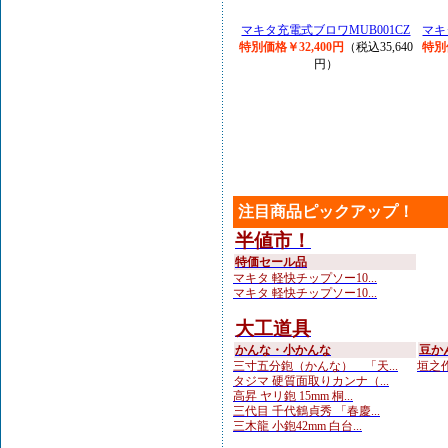
マキタ充電式ブロワMUB001CZ
マキ
特別価格￥32,400円
（税込35,640
特別
円）
注目商品ピックアップ！
半値市！
特価セール品
マキタ 軽快チップソー10...
マキタ 軽快チップソー10...
大工道具
かんな・小かんな
豆か
三寸五分鉋（かんな） 「天...
垣之作
タジマ 硬質面取りカンナ（...
高昇 ヤリ鉋 15mm 桐...
三代目 千代鶴貞秀 「春慶...
三木龍 小鉋42mm 白台...