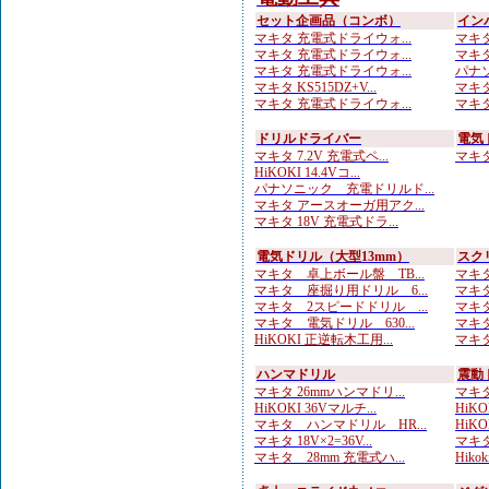
セット企画品（コンボ）
イン
マキタ 充電式ドライウォ...
マキタ
マキタ 充電式ドライウォ...
マキタ 
マキタ 充電式ドライウォ...
パナソ
マキタ KS515DZ+V...
マキタ 
マキタ 充電式ドライウォ...
マキタ 
ドリルドライバー
電気
マキタ 7.2V 充電式ペ...
マキタ 
HiKOKI 14.4Vコ...
パナソニック 充電ドリルド...
マキタ アースオーガ用アク...
マキタ 18V 充電式ドラ...
電気ドリル（大型13mm）
スク
マキタ 卓上ボール盤 TB...
マキタ
マキタ 座掘り用ドリル 6...
マキタ
マキタ 2スピードドリル ...
マキタ
マキタ 電気ドリル 630...
マキタ
HiKOKI 正逆転木工用...
マキタ
ハンマドリル
震動
マキタ 26mmハンマドリ...
マキタ
HiKOKI 36Vマルチ...
HiKOK
マキタ ハンマドリル HR...
HiKOK
マキタ 18V×2=36V...
マキタ
マキタ 28mm 充電式ハ...
Hik