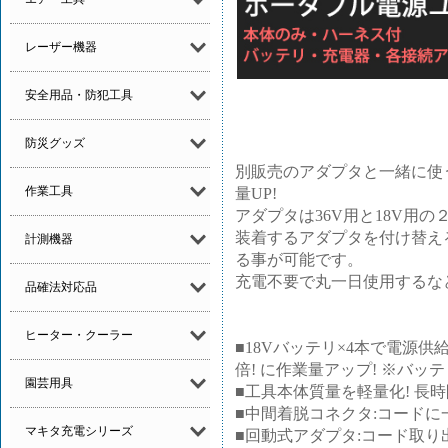
レーザー機器
安全用品・防犯工具
防災グッズ
別販売のアダプタと一緒に使うこと
作業工具
量UP!
アダプタは36V用と18V用
装着するアダプタを付け替える
計測機器
る事が可能です。
充電不要で丸一日使用するな
品確法対応品
ヒーター・クーラー
■18Vバッテリ×4本で電源供給。
倍! に作業量アップ! ※バ
園芸用具
■工具本体質量を軽量化! 長
■中間着脱コネクタ:コード
マキタ充電シリーズ
■回動式アダプタ:コード取