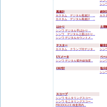
シンワ 
シンワ
風速計
絶対
カスタム デジタル風速計 ...
カスタ
カスタム デジタル風速計 ...
はかり
土壌
シンワ デジタル手ばかり ...
シンワ デジタル上皿はかり...
シンワ デジタルカウントメ...
テスター
騒音
カスタム クランプ付デジタ...
シンワ
UVメータ
ペー
シンワ デジタル紫外線強度...
シンワ
ORP計
塩分
シンワ
スコープ
シンワ モニタリングスコー...
シンワ モニタリングスコー...
PRODOGUE 検査用内...