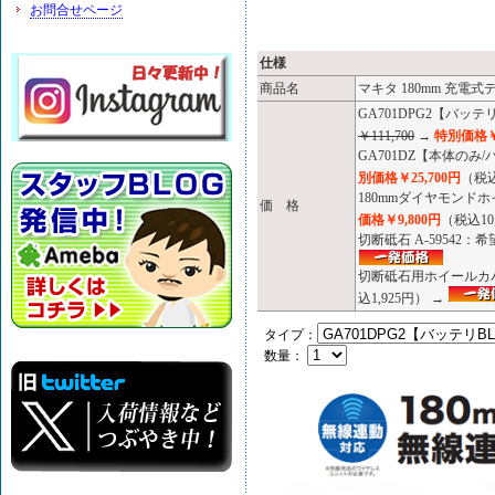
お問合せページ
仕様
商品名
マキタ 180mm 充電式
GA701DPG2【バッテ
￥111,700
→
特別価格￥6
GA701DZ【本体の
別価格￥25,700円
（税込
180mmダイヤモンドホ
価 格
価格￥9,800円
（税込10
切断砥石 A-59542：
切断砥石用ホイールカバー
込1,925円） →
タイプ：
数量：