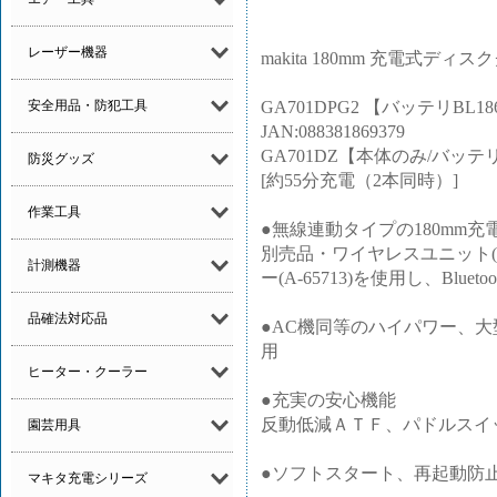
レーザー機器
makita 180mm 充電式ディス
GA701DPG2 【バッテリBL
安全用品・防犯工具
JAN:088381869379
GA701DZ【本体のみ/バッテリ
防災グッズ
[約55分充電（2本同時）]
作業工具
●無線連動タイプの180mm
別売品・ワイヤレスユニット(A
計測機器
ー(A-65713)を使用し、Blue
品確法対応品
●AC機同等のハイパワー、
用
ヒーター・クーラー
●充実の安心機能
反動低減ＡＴＦ、パドルスイ
園芸用具
●ソフトスタート、再起動防
マキタ充電シリーズ