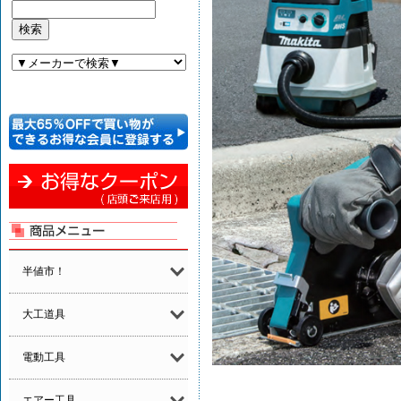
半値市！
大工道具
電動工具
エアー工具