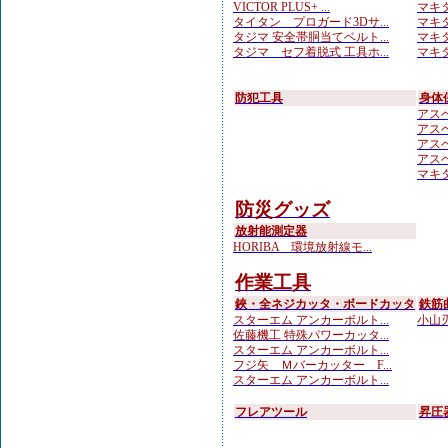
VICTOR PLUS+ ...
マキタ
タイタン プロガード3Dサ...
マキタ
タジマ 安全帯胴当てベルト...
マキタ
タジマ セフ着脱式 工具ホ...
マキタ
防犯工具
身体
アスベ
アスベ
アスベ
アスベ
マキ
防災グッズ
放射能測定器
HORIBA 環境放射線モ...
作業工具
鋏・全ネジカッタ・ボードカッタ
鉄筋
スターエム アンカーボルト...
小山刃
佐藤機工 特殊パワーカッタ...
スターエム アンカーボルト...
フジ矢 Ｍバーカッター F...
スターエム アンカーボルト...
フレアツール
昇圧