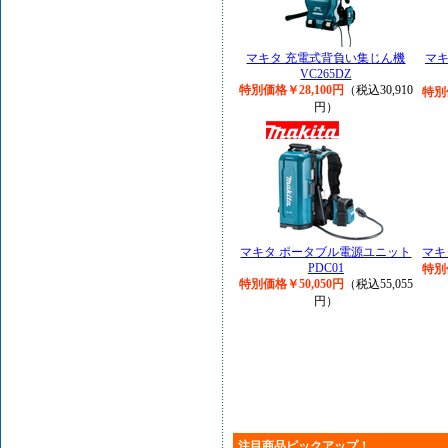
マキタ 充電式背負い集じん機
マ
VC265DZ
特別価格￥28,100円
（税込30,910
特別
円）
マキタ ポータブル電源ユニット
マキ
PDC01
特別
特別価格￥50,050円
（税込55,055
円）
注目商品ピックアップ！