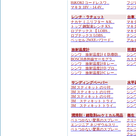
HiKOKI コードレスワ...
フジマ
マキタ 18V・14.4V...
フジマ
レンチ・ラチェット
台車
ナカヤ ミニリフター ＮK...
マキタ
トップ 鋼製束レンチ KS...
マキタ
ロブテックス 【 LOBS...
マキタ
ロブテックス LOBS...
ナンシ
ベッセル 2WAYパワード...
アルイ
放射温度計
照度
シンワ 放射温度計Ｅ防塵防...
シンワ
BOSCH赤外線サーモグラ...
カスタ
シンワ 放射温度計B レー...
シンワ
シンワ 放射温度計D プロ...
シンワ 放射温度計C レー...
サンディングペーパー
水平
3M スティキット のり付...
シンワ
3M スティキット のり付...
シンワ
3M スティキット のり付...
シンワ
3M スティキット トライ...
シンワ
3M スティキット トライ...
シンワ
潤滑剤・錆取剤etcケミカル用品
衛生
ベトつかない驚異のスプレー...
クリー
エンジニア ネジザウルスリ...
クリー
ベトつかない驚異のスプレー...
クレシ
クレシ