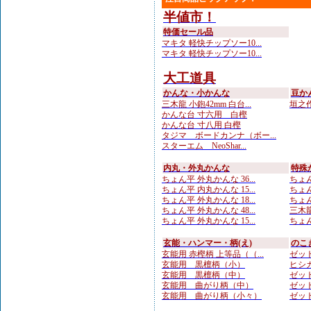
半値市！
特価セール品
マキタ 軽快チップソー10...
マキタ 軽快チップソー10...
大工道具
かんな・小かんな
豆か
三木龍 小鉋42mm 白台...
垣之作
かんな台 寸六用 白樫
かんな台 寸八用 白樫
タジマ ボードカンナ（ボー...
スターエム NeoShar...
内丸・外丸かんな
特殊
ちょん平 外丸かんな 36...
ちょん
ちょん平 内丸かんな 15...
ちょん
ちょん平 外丸かんな 18...
ちょん
ちょん平 外丸かんな 48...
三木龍
ちょん平 外丸かんな 15...
ちょん
玄能・ハンマー・柄(え)
のこ
玄能用 赤樫柄 上等品（（...
ゼット
玄能用 黒檀柄（小）
ヒシカ
玄能用 黒檀柄（中）
ゼット
玄能用 曲がり柄（中）
ゼット
玄能用 曲がり柄（小々）
ゼット