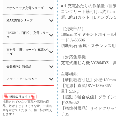
●１充電あたりの作業量（目
パナソニック充電シリーズ
コンクリート筋付け…約7.2m
断…約21カット［Lアングル 50
MAX充電シリーズ
［別売部品］
HiKOKI（旧日立）充電シリー
180mmダイヤモンドホイール
ズ
ード A-53506
切断砥石 金属・ステンレス用 A
京セラ（旧リョービ）充電シリ
ーズ
［対応集塵機］
充電式集じん機 VC864DZ 集
会員様向け特価品
主要機能
アウトドア・レジャー
【研削砥石寸法】外径:180mm 
【電源】直流18V+18V▸36V 
量】5.5kg
【振動３軸合成値】グラインダモ
掲載されていない商品や高額の商
ド:2.5m/s2
品、数がまとまりそうな時、一度お
【標準付属品】サイドグリッ
声をかけてください。精一杯お答え
チ35
します！