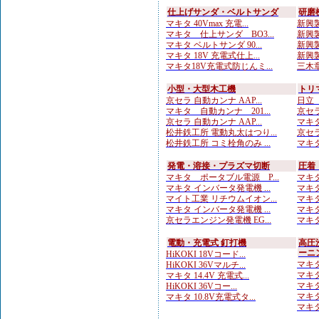
仕上げサンダ・ベルトサンダ
研磨
マキタ 40Vmax 充電...
新興製
マキタ 仕上サンダ BO3...
新興製
マキタ ベルトサンダ 90...
新興製
マキタ 18V 充電式仕上...
新興製
マキタ18V充電式防じんミ...
三木章
小型・大型木工機
トリ
京セラ 自動カンナ AAP...
日立
マキタ 自動カンナ 201...
京セラ
京セラ 自動カンナ AAP...
マキタ
松井鉄工所 電動丸太はつり...
京セラ
松井鉄工所 コミ栓角のみ ...
マキタ
発電・溶接・プラズマ切断
圧着
マキタ ポータブル電源 P...
マキタ
マキタ インバータ発電機 ...
マキタ
マイト工業 リチウムイオン...
マキタ
マキタ インバータ発電機 ...
マキタ
京セラエンジン発電機 EG...
マキタ
電動・充電式 釘打機
高圧
ーニ
HiKOKI 18Vコード...
マキタ
HiKOKI 36Vマルチ...
マキタ
マキタ 14.4V 充電式...
マキタ
HiKOKI 36Vコー...
マキタ
マキタ 10.8V充電式タ...
マキタ