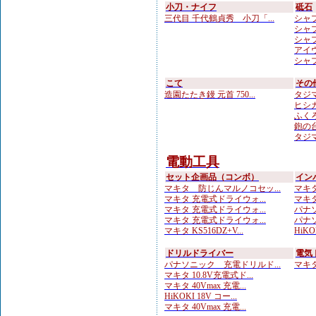
小刀・ナイフ
砥石
三代目 千代鶴貞秀 小刀「...
シャプト
シャプ
シャプト
アイウ
シャプト
こて
その
造園たたき鏝 元首 750...
タジマ
ヒシカ
ふくろ
鉋の台
タジマ
電動工具
セット企画品（コンボ）
イン
マキタ 防じんマルノコセッ...
マキタ
マキタ 充電式ドライウォ...
マキタ
マキタ 充電式ドライウォ...
パナソ
マキタ 充電式ドライウォ...
パナソ
マキタ KS516DZ+V...
HiKOK
ドリルドライバー
電気
パナソニック 充電ドリルド...
マキタ 
マキタ 10.8V充電式ド...
マキタ 40Vmax 充電...
HiKOKI 18V コー...
マキタ 40Vmax 充電...