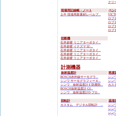
クリー
現場用記録帳・ノート
ペン
土牛 現場用新素材レベルブ...
VICTO
ロブテ
ロブテ
ロブテ
ロブテ
切断機
石井超硬 リニアターボタイ...
石井超硬 イナズマ IZ-...
石井超硬 リニアターボタイ...
石井超硬 リニアターボタイ...
石井超硬 リニアターボタイ...
計測機器
放射温度計
照度
BOSCH赤外線サーモグラ...
シンワ
シンワ サーモグラフィーＡ...
シンワ
シンワ 放射温度計Ｅ防塵防...
カスタ
BOSCH放射温度計 GI...
シンワ 放射温度計D プロ...
回転計
温湿
カスタム デジタル回転計 ...
シンワ
シンワ
シンワ