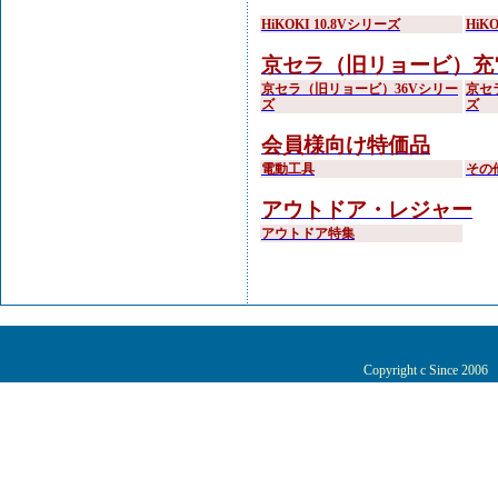
HiKOKI 10.8Vシリーズ
HiK
京セラ（旧リョービ）充
京セラ（旧リョービ）36Vシリー
京セ
ズ
ズ
会員様向け特価品
電動工具
その
アウトドア・レジャー
アウトドア特集
Copyright c Since 200