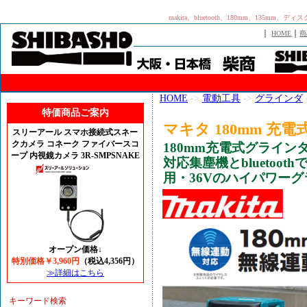
makita、bluetooth、180mm、13
｜
｜
HOME
商
HOME
->
電動工具
->
グラインダ
特価商品ご案内
マキタ 180mm 充
スリーアール スマホ接続式スネー
クカメラ コネーク ファイバースコ
180mm充電式グライ
ープ 内視鏡カメラ 3R-SMPSNAKE
対応集塵機とbluetoo
用・36Vのハイパワー
オープン価格↓
特別価格￥3,960円
（税込4,356円）
≫詳細はこちら
キーワード検索