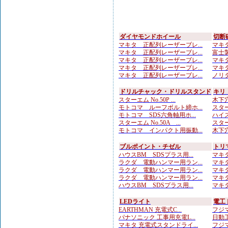
ダイヤモンドホイール
切断
マキタ 正配列レーザーブレ...
マキタ
マキタ 正配列レーザーブレ...
富士製
マキタ 正配列レーザーブレ...
マキタ
マキタ 正配列レーザーブレ...
マキタ
マキタ 正配列レーザーブレ...
ノリタ
ドリルチャック・ドリルスタンド
キリ
スターエム No.50P ...
木下穴
モトコマ ルーフボルト締ホ...
スターエ
モトコマ SDS六角軸用ホ...
ハイス
スターエム No.50A ...
スター
モトコマ インパクト用振動...
木下穴
ブルポイント・チゼル
トリ
ハウスBM SDSプラス用...
マキタ
ラクダ 電動ハンマー用ラン...
マキタ
ラクダ 電動ハンマー用ラン...
マキタ
ラクダ 電動ハンマー用ラン...
マキタ
ハウスBM SDSプラス用...
マキタ
LEDライト
電工
EARTHMAN 充電式C...
フジマ
パナソニック 工事用充電L...
日動工
マキタ 充電式スタンドライ...
フジマ