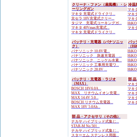
クリーナ・ファン（扇風機）・シ
冷温
ーリングガン
マキタ
マキタ 充電式ドライクリ...
マキタ 
京セラ 18V充電式クリー...
マキタ
タジマ 充電式コーキングガ...
HiK
マキタ 40Vmax充電式...
マキタ
マキタ 充電式ドライクリ...
バッテリ・充電器（パナソニッ
バッ
ク）
（Hi
パナソニック 10.8V電...
HiKOK
パナソニック 急速充電器 ...
HiKOK
パナソニック ニッケル水素...
HiK
パナソニック 工事用充電ワ...
HiKOK
パナソニック 28.8V ...
HiKO
バッテリ・充電器・ラジオ
部 
（MAX）
マキタ
BOSCH 18V6.0A...
マキタ 
MAX リチウムイオン充電...
マキタ
MAX 14.4V 5.0...
マキタ
BOSCH リチウム充電器...
マキタ
MAX 18V 5.0Ah...
部 品・アクセサリ（その他）
ナカヤ ハイブリッド式集じ...
STAR-M No.501...
ナカヤ ハイブリッド式集じ...
スターエム ステンレス用面...