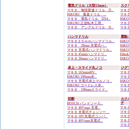
電気ドリル（大型13mm）
スク
マキタ 無段変速ドリル D...
マキタ
HiKOKI 垂直ドリル ...
マキタ
マキタ 電気ドリル DS4...
HiK
HiKOKI 正逆転木工用...
マキタ
マキタ アングルドリル D...
マキタ
ハンマドリル
震動
マキタ３５ｍｍハンマドリル...
HiKO
マキタ 28mm 充電式ハ...
HiKOK
マキタ 充電式ハンマドリル...
HiKOK
マキタ 45mmハンマドリ...
Hik
マキタ 26mmハンマドリ...
HiKOK
卓上・スライド丸ノコ
ジグ
マキタ 165mm40V...
マキタ
HiKOKI 190mm卓...
マキタ
マキタ 充電式卓上マルノコ...
HiKO
HiKOKI コードレス卓...
マキタ
マキタ 190mmスライド...
マキタ
切断
カク
チ
BOSCH バンドソー G...
マキタ
マキタ 40Vmax 充電...
マキタ
マキタ 充電式チェンソー ...
マキタ
マキタ 18V充電式コンパ...
マキタ
マキタ 40Vmax充電式...
マキタ