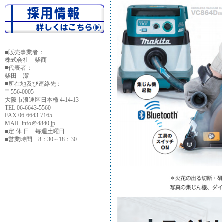
■
販売事業者：
株式会社 柴商
■代表者：
柴田 潔
■所在地及び連絡先：
〒556-0005
大阪市浪速区日本橋 4-14-13
TEL 06-6643-5560
FAX 06-6643-7165
MAIL info＠4840.jp
■定 休 日 毎週土曜日
■営業時間 8：30～18：30