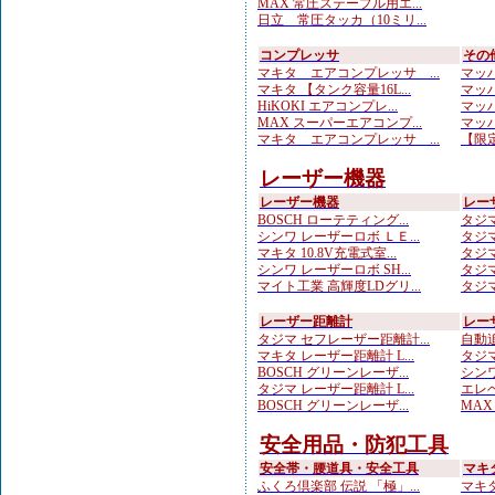
MAX 常圧ステープル用エ...
日立 常圧タッカ（10ミリ...
コンプレッサ
その
マキタ エアコンプレッサ ...
マッハ
マキタ 【タンク容量16L...
マッハ
HiKOKI エアコンプレ...
マッハ
MAX スーパーエアコンプ...
マッハ
マキタ エアコンプレッサ ...
【限定
レーザー機器
レーザー機器
レー
BOSCH ローテティング...
タジマ
シンワ レーザーロボ ＬＥ...
タジマ
マキタ 10.8V充電式室...
タジマ
シンワ レーザーロボ SH...
タジマ
マイト工業 高輝度LDグリ...
タジマ
レーザー距離計
レー
タジマ セフレーザー距離計...
自動追
マキタ レーザー距離計 L...
タジマ
BOSCH グリーンレーザ...
シンワ
タジマ レーザー距離計 L...
エレベ
BOSCH グリーンレーザ...
MA
安全用品・防犯工具
安全帯・腰道具・安全工具
マキ
ふくろ倶楽部 伝説 「極」...
マキタ