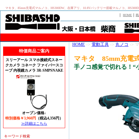
マキタ、85mm充電式マルノコ、HS300DW、在庫アリ、10.8Vバッテリー搭載マルノコ、HS3
｜
｜
HOME
商
HOME
->
電動工具
->
丸ノコ
-> 
特価商品ご案内
マキタ 85mm充電式
スリーアール スマホ接続式スネー
クカメラ コネーク ファイバースコ
手ノコ感覚で切れる！“
ープ 内視鏡カメラ 3R-SMPSNAKE
オープン価格↓
特別価格￥3,960円
（税込4,356円）
≫詳細はこちら
キーワード検索