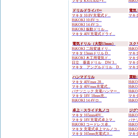
マキタ KS515DZ+V...
HiKOK
ドリルドライバー
電気
マキタ 10.8V充電式ド...
マキタ 
HiKOKI 10.8Vコ...
HiKOKI 14.4Vコ...
HiKOKI 振動ドリル ...
マキタ 40V充電式ドライ...
電気ドリル（大型13mm）
スク
HiKOKI 二段変速ドリ...
HiK
マキタ 13mmドリル D...
マキタ
HiKOKI 木工用電気ド...
マキタ
日立 垂直ドリル DW 3...
マキタ
マキタ アングルドリル D...
マキタ
ハンマドリル
震動
マキタ 40Vmax 28...
HiKOK
マキタ 40Vmax充電式...
HiKOK
パナソニック 充電ハンマー...
HiKOK
マキタ 18V 18mm充...
マキタ
HiKOKI 14.4Vロ...
HiK
卓上・スライド丸ノコ
ジグ
マキタ 165mm40V...
HiKO
マキタ 18V充電式卓上マ...
パナソ
HiKOKI コードレス卓...
HiKO
マキタ 充電式卓上マルノコ...
HiKO
マキタ 165mm充電式ス...
マキタ