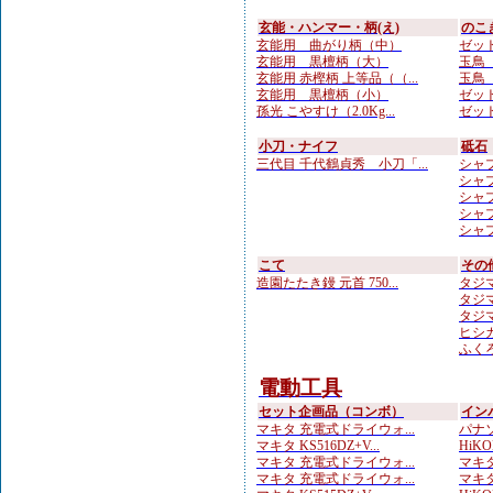
玄能・ハンマー・柄(え)
のこ
玄能用 曲がり柄（中）
ゼット
玄能用 黒檀柄（大）
玉鳥 
玄能用 赤樫柄 上等品（（...
玉鳥 
玄能用 黒檀柄（小）
ゼット
孫光 こやすけ（2.0Kg...
ゼット
小刀・ナイフ
砥石
三代目 千代鶴貞秀 小刀「...
シャプト
シャプト
シャプ
シャプト
シャプ
こて
その
造園たたき鏝 元首 750...
タジマ
タジマ
タジマ
ヒシカ
ふくろ
電動工具
セット企画品（コンボ）
イン
マキタ 充電式ドライウォ...
パナソ
マキタ KS516DZ+V...
HiKO
マキタ 充電式ドライウォ...
マキタ
マキタ 充電式ドライウォ...
マキタ 