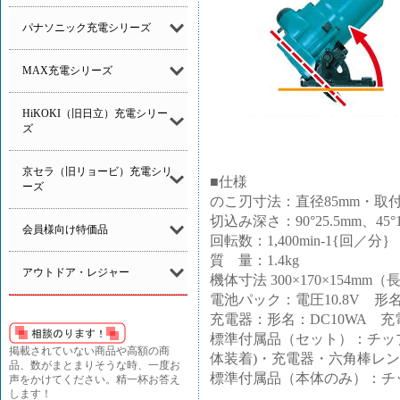
パナソニック充電シリーズ
MAX充電シリーズ
HiKOKI（旧日立）充電シリー
ズ
京セラ（旧リョービ）充電シリ
■仕様
ーズ
のこ刃寸法：直径85mm・取付
切込み深さ：90°25.5mm、45°1
会員様向け特価品
回転数：1,400min-1{回／分｝
質 量：1.4kg
アウトドア・レジャー
機体寸法 300×170×154mm
電池パック：電圧10.8V 形名
充電器：形名：DC10WA 充
標準付属品（セット）：チップソー
掲載されていない商品や高額の商
体装着)・充電器・六角棒レ
品、数がまとまりそうな時、一度お
標準付属品（本体のみ）：チップ
声をかけてください。精一杯お答え
します！