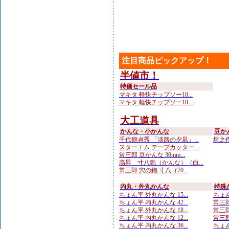
注目商品ピックアップ！
半値市！
特価セール品
マキタ 軽快チップソー10...
マキタ 軽快チップソー10...
大工道具
かんな・小かんな
豆か
千代鶴貞秀 「淡路の夕凪」...
垣之作
スターエム テープカッター...
常三郎 豆かんな 30mm...
高昇 寸八鉋（かんな）（白...
常三郎 穴の鉋 寸八（70...
内丸・外丸かんな
特殊
ちょん平 外丸かんな 15...
ちょん
ちょん平 内丸かんな 42...
常三郎
ちょん平 外丸かんな 18...
常三郎
ちょん平 内丸かんな 12...
常三郎
ちょん平 内丸かんな 36...
ちょん