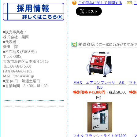
この商品に関して質問する
■
販売事業者：
株式会社 柴商
■代表者：
柴田 潔
■所在地及び連絡先：
〒556-0005
大阪市浪速区日本橋 4-14-13
TEL 06-6643-5560
FAX 06-6643-7165
MAIL info＠4840.jp
■定 休 日 毎週土曜日
MAX エアコンプレッサ AK-
マキ
■営業時間 8：30～18：30
820
特別価格￥45,800円
（税込50,380
特別
円）
マキタ フラッシュライト ML100