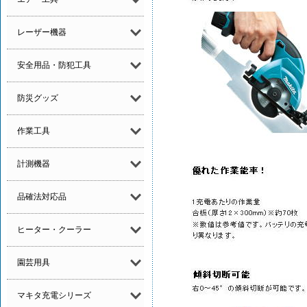
レーザー機器
安全用品・防犯工具
防災グッズ
作業工具
計測機器
品確法対応品
ヒーター・クーラー
園芸用具
マキタ充電シリーズ