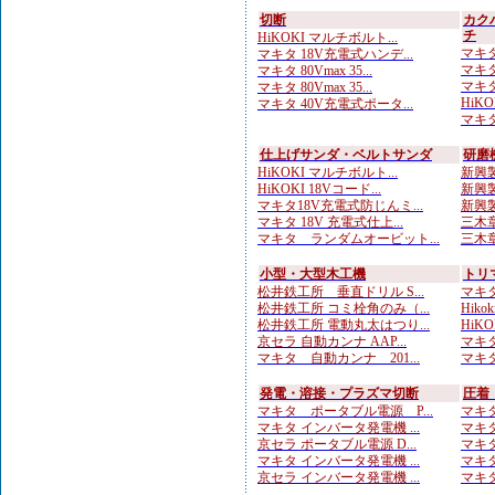
切断
カク
チ
HiKOKI マルチボルト...
マキタ
マキタ 18V充電式ハンデ...
マキタ
マキタ 80Vmax 35...
マキタ
マキタ 80Vmax 35...
HiKO
マキタ 40V充電式ポータ...
マキタ
仕上げサンダ・ベルトサンダ
研磨
HiKOKI マルチボルト...
新興製
HiKOKI 18Vコード...
新興製
マキタ18V充電式防じんミ...
新興製
マキタ 18V 充電式仕上...
三木章
マキタ ランダムオービット...
三木章
小型・大型木工機
トリ
松井鉄工所 垂直ドリル S...
マキタ
松井鉄工所 コミ栓角のみ（...
Hiko
松井鉄工所 電動丸太はつり...
HiKO
京セラ 自動カンナ AAP...
マキタ
マキタ 自動カンナ 201...
マキタ
発電・溶接・プラズマ切断
圧着
マキタ ポータブル電源 P...
マキタ
マキタ インバータ発電機 ...
マキタ
京セラ ポータブル電源 D...
マキタ
マキタ インバータ発電機 ...
マキタ
京セラ インバータ発電機 ...
マキタ