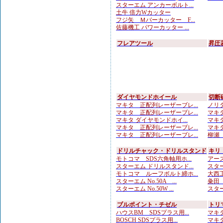
スターエム アンカーボルト...
土牛 倍力Wカッター
フジ矢 Ｍバーカッター F...
佐藤機工 パワーカッター ...
フレアツール
昇圧
ダイヤモンドホイール
切断
マキタ 正配列レーザーブレ...
ノリタ
マキタ 正配列レーザーブレ...
マキタ
マキタ ダイヤモンドホイ...
マキタ
マキタ 正配列レーザーブレ...
マキタ
マキタ 正配列レーザーブレ...
柳瀬（
ドリルチャック・ドリルスタンド
キリ
モトコマ SDS六角軸用ホ...
アース
スターエム ドリルスタンド...
スター
モトコマ ルーフボルト締ホ...
大西工
スターエム No.50A ...
粂田（
スターエム No.50W ...
スター
ブルポイント・チゼル
トリ
ハウスBM SDSプラス用...
マキタ
BOSCH SDSプラス用...
マキタ