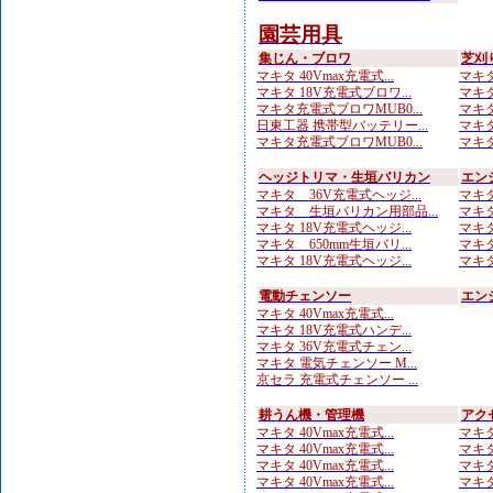
園芸用具
集じん・ブロワ
芝刈
マキタ 40Vmax充電式...
マキタ 
マキタ 18V充電式ブロワ...
マキタ
マキタ充電式ブロワMUB0...
マキタ
日東工器 携帯型バッテリー...
マキタ
マキタ充電式ブロワMUB0...
マキタ
ヘッジトリマ・生垣バリカン
エン
マキタ 36V充電式ヘッジ...
マキタ
マキタ 生垣バリカン用部品...
マキタ
マキタ 18V充電式ヘッジ...
マキタ
マキタ 650mm生垣バリ...
マキタ
マキタ 18V充電式ヘッジ...
マキタ
電動チェンソー
エン
マキタ 40Vmax充電式...
マキタ 18V充電式ハンデ...
マキタ 36V充電式チェン...
マキタ 電気チェンソー M...
京セラ 充電式チェンソー ...
耕うん機・管理機
アク
マキタ 40Vmax充電式...
マキタ
マキタ 40Vmax充電式...
マキタ
マキタ 40Vmax充電式...
マキタ
マキタ 40Vmax充電式...
マキタ