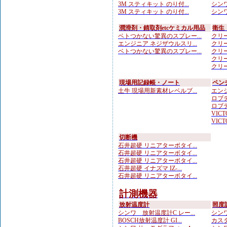
3M スティキット のり付...
シンワ
3M スティキット のり付...
シンワ
潤滑剤・錆取剤etcケミカル用品
衛生
ベトつかない驚異のスプレー...
クリー
エンジニア ネジザウルスリ...
クリー
ベトつかない驚異のスプレー...
クリー
クリー
クリー
現場用記録帳・ノート
ペン
土牛 現場用新素材レベルブ...
エンジ
ロブテ
ロブテ
VICTO
VICTO
切断機
石井超硬 リニアターボタイ...
石井超硬 リニアターボタイ...
石井超硬 リニアターボタイ...
石井超硬 イナズマ IZ-...
石井超硬 リニアターボタイ...
計測機器
放射温度計
照度
シンワ 放射温度計C レー...
シンワ
BOSCH放射温度計 GI...
カスタ