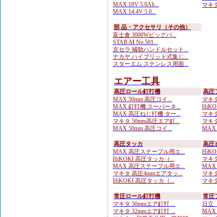
MAX 18V 5.0Ah...
マキタ
MAX 14.4V 5.0...
部 品・アクセサリ（その他）
富士倉 3000Wビッグパ...
STAR-M No.501...
京セラ 補助ハンドルセット...
ナカヤ ハイブリッド式集じ...
スターエム ステンレス用面...
エアー工具
高圧ロール釘打機
高圧
MAX 50mm 高圧コイ...
マキタ
MAX 釘打機 スーパーネ...
HiKO
MAX 高圧ねじ打機 ター...
マキタ
マキタ 50mm高圧エア釘...
マキタ
MAX 50mm 高圧コイ...
MAX
高圧タッカ
高圧
MAX 高圧ステープル用エ...
HiK
HiKOKI 高圧タッカ（...
マキタ
MAX 高圧ステープル用エ...
MAX
マキタ 高圧4mmエアタッ...
マキタ
HiKOKI 高圧タッカ（...
マキタ
常圧ロール釘打機
常圧
マキタ 50mmエア釘打 ...
日立 
マキタ 32mmエア釘打 ...
MAX