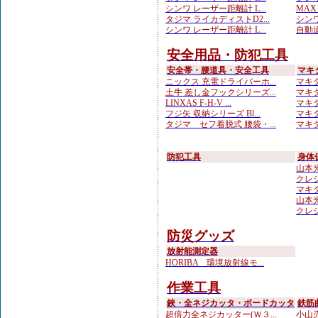
シンワ レーザー距離計 L...
MAX
タジマ ライカディストD2...
シンワ
シンワ レーザー距離計 L...
自動追
安全用品・防犯工具
安全帯・腰道具・安全工具
マキ
ニックス 充電ドライバーホ...
マキタ
土牛 差し金フックシリーズ...
マキタ
LINXAS F-H-V ...
マキタ
フジ矢 収納シリーズ Bl...
マキタ
タジマ セフ着脱式 腰袋・...
マキタ
防犯工具
身体
山本光学
クレシ
マキ
山本光学
クレシ
防災グッズ
放射能測定器
HORIBA 環境放射線モ...
作業工具
鋏・全ネジカッタ・ボードカッタ
鉄筋
超倍力全ネジカッター(Ｗ３...
小山刃