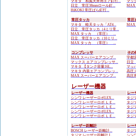
マキタ 和風天井用エア釘打...
マック
日立 常圧38mmロール釘...
MAX
HiKOKI 常圧ばら釘打...
常圧タッカ
常圧
マキタ 軽天タッカ「AT4...
MAX
日立 常圧タッカ（4ミリ常...
MAX タッカ （常圧） ...
日立 常圧タッカ（10ミリ...
MAX タッカ （常圧） ...
コンプレッサ
その
MAX スーパーエアコンプ...
宇都宮
マックス エアコンプレッサ...
日立 
マキタ 【タンク容量16L...
マッハ
マキタ 内装エアコンプレッ...
高圧ス
MAX スーパーエアコンプ...
高圧用
レーザー機器
レーザー機器
レー
シンワ レーザーロボLEX...
タジマ
シンワ レーザーロボ ＬＥ...
タジマ
シンワ レーザーロボ ＬＥ...
タジマ
シンワ レーザーロボLEX...
タジマ
シンワ レーザーロボ ＬＥ...
タジマ
レーザー距離計
レー
BOSCH レーザー距離計...
タジマ
タジマ レーザー距離計 L...
シンワ