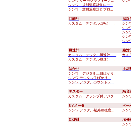
シンワ サーモグラフィーＡ...
シンワ
シンワ 放射温度計B レー...
シンワ 放射温度計D プロ...
回転計
温湿
カスタム デジタル回転計 ...
シンワ
シンワ
シンワ
シンワ
シンワ
風速計
絶対
カスタム デジタル風速計 ...
カスタ
カスタム デジタル風速計 ...
はかり
土壌
シンワ デジタル上皿はかり...
シンワ デジタル手ばかり ...
シンワ デジタルカウントメ...
テスター
騒音
カスタム クランプ付デジタ...
シンワ
UVメータ
ペー
シンワ デジタル紫外線強度...
シンワ
ORP計
塩分
シンワ