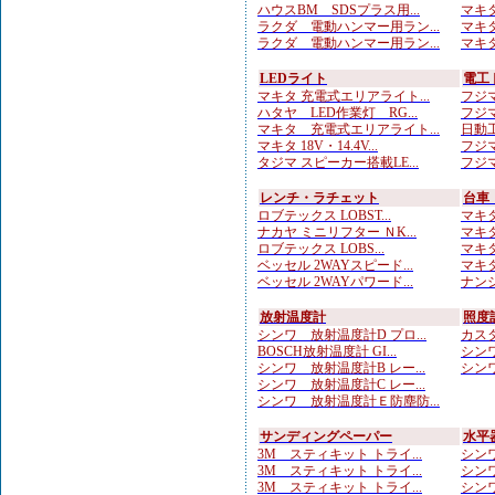
ハウスBM SDSプラス用...
マキタ
ラクダ 電動ハンマー用ラン...
マキタ
ラクダ 電動ハンマー用ラン...
マキタ
LEDライト
電工
マキタ 充電式エリアライト...
フジマ
ハタヤ LED作業灯 RG...
フジマ
マキタ 充電式エリアライト...
日動工
マキタ 18V・14.4V...
フジマ
タジマ スピーカー搭載LE...
フジマ
レンチ・ラチェット
台車
ロブテックス LOBST...
マキタ
ナカヤ ミニリフター ＮK...
マキタ
ロブテックス LOBS...
マキタ
ベッセル 2WAYスピード...
マキタ
ベッセル 2WAYパワード...
ナンシ
放射温度計
照度
シンワ 放射温度計D プロ...
カスタ
BOSCH放射温度計 GI...
シンワ
シンワ 放射温度計B レー...
シンワ
シンワ 放射温度計C レー...
シンワ 放射温度計Ｅ防塵防...
サンディングペーパー
水平
3M スティキット トライ...
シンワ
3M スティキット トライ...
シンワ
3M スティキット トライ...
シンワ