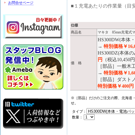
お問合せページ
■１充電あたりの作業量（目安）
仕様
商品名
マキタ 85mm充電式マ
HS300DW(
→
特別価格￥16,
HS300DZ(本
円
（税込10,450
価 格
［部品］一般木工用
→
特別価格￥1,6
［部品］ダストノズ
特別価格￥400円
※［部品］だけのご注文の際、北海道・
せ。
タイプ：
数量：