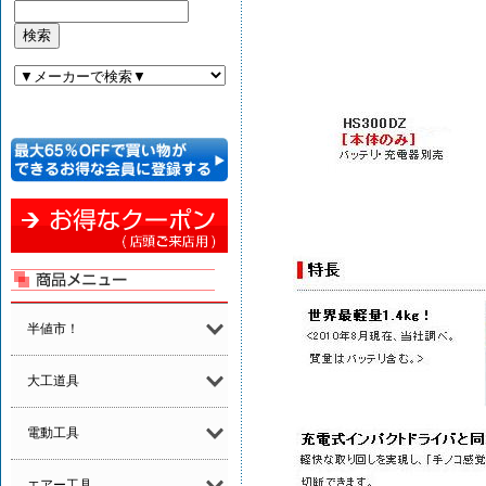
半値市！
大工道具
電動工具
エアー工具