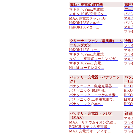
電動・充電式 釘打機
高圧
ーニ
マキタ 40Vmax充電式...
パナソ
マキタ 10.8V充電式タ...
マキタ
MAX 充電式タッカ TG...
パナソ
HiKOKI 36Vマルチ...
マキタ
HiKOKI 36Vコー...
マキタ
クリーナ・ファン（扇風機）・シ
冷温
ーリングガン
マキタ 
HiKOKI 18V コー...
マキタ
マキタ 40Vmax充電式...
マキタ
タジマ 充電式コーキングガ...
マキタ
マキタ 40Vmax 充電...
マキタ 
Hikoki コードレスク...
バッテリ・充電器（パナソニッ
バッ
ク）
（Hi
パナソニック 急速充電器 ...
HiKO
パナソニック 10.8V用...
HiKO
パナソニック ニッケル水素...
HiK
パナソニック 工事用充電ワ...
日立工
パナソニック (panas...
HiK
バッテリ・充電器・ラジオ
部 
（MAX）
マキタ 
MAX リチウムイオン急速...
マキタ
BOSCH リチウム充電器...
マキタ
MAX 充電式オーディオ ...
マキタ