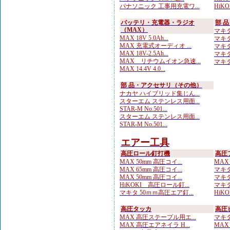
パナソニック 工事用充電ワ...
HiK
バッテリ・充電器・ラジオ
部 
（MAX）
マキタ
MAX 18V 5.0Ah...
マキタ
MAX 充電式オーディオ ...
マキタ
MAX 18V-2.5Ah...
マキタ
MAX リチウムイオン急速...
マキタ 
MAX 14.4V 4.0...
部 品・アクセサリ（その他）
ナカヤ ハイブリッド集じん...
スターエム ステンレス用面...
STAR-M No.501...
スターエム ステンレス用面...
STAR-M No.501...
エアー工具
高圧ロール釘打機
高圧
MAX 50mm 高圧コイ...
MAX
MAX 65mm 高圧コイ...
マキタ
MAX 50mm 高圧コイ...
マキタ
HiKOKI 高圧ロール釘...
マキタ
マキタ 50ｍｍ高圧エア釘...
HiKO
高圧タッカ
高圧
MAX 高圧ステープル用エ...
マキタ
MAX 高圧エアネイラ H...
MAX