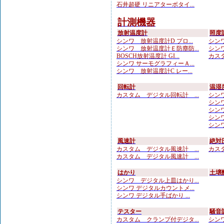
石井超硬 リニアターボタイ...
計測機器
放射温度計
照度
シンワ 放射温度計D プロ...
シンワ
シンワ 放射温度計Ｅ防塵防...
シンワ
BOSCH放射温度計 GI...
カスタ
シンワ サーモグラフィーＡ...
シンワ 放射温度計C レー...
回転計
温湿
カスタム デジタル回転計 ...
シンワ
シンワ
シンワ
シンワ
シンワ
風速計
絶対
カスタム デジタル風速計 ...
カスタ
カスタム デジタル風速計 ...
はかり
土壌
シンワ デジタル上皿はかり...
シンワ デジタルカウントメ...
シンワ デジタル手ばかり ...
テスター
騒音
カスタム クランプ付デジタ...
シンワ