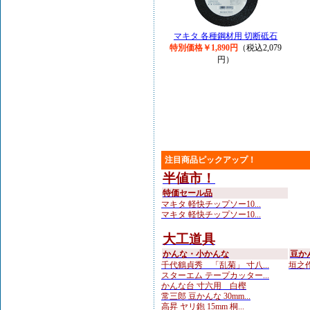
マキタ 各種鋼材用 切断砥石
特別価格￥1,890円
（税込2,079
円）
注目商品ピックアップ！
半値市！
特価セール品
マキタ 軽快チップソー10...
マキタ 軽快チップソー10...
大工道具
かんな・小かんな
豆か
千代鶴貞秀 「乱菊」 寸八...
垣之作
スターエム テープカッター...
かんな台 寸六用 白樫
常三郎 豆かんな 30mm...
高昇 ヤリ鉋 15mm 桐...