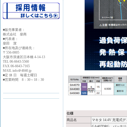
■
販売事業者：
株式会社 柴商
■代表者：
柴田 潔
■所在地及び連絡先：
〒556-0005
大阪市浪速区日本橋 4-14-13
TEL 06-6643-5560
FAX 06-6643-7165
MAIL info＠4840.jp
■定 休 日 毎週土曜日
■営業時間 8：30～18：30
仕様
商品名
マキタ 14.4V 充電式デ
GA407DRG バッテ