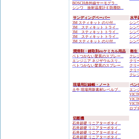
BOSCH赤外線サーモグラ...
シンワ 放射温度計Ｅ防塵防...
サンディングペーパー
水平
3M スティキット のり付...
シンワ
3M スティキット トライ...
シンワ
3M スティキット トライ...
シンワ
3M スティキット トライ...
シンワ
3M スティキット のり付...
シンワ
潤滑剤・錆取剤etcケミカル用品
衛生
ベトつかない驚異のスプレー...
クレシ
エンジニア ネジザウルスリ...
クリー
ベトつかない驚異のスプレー...
クリー
クリー
クレシ
現場用記録帳・ノート
ペン
土牛 現場用新素材レベルブ...
エンジ
VICTO
VICTO
VICTO
ロブテ
切断機
石井超硬 リニアターボタイ...
石井超硬 リニアターボタイ...
石井超硬 リニアターボタイ...
石井超硬 リニアターボタイ...