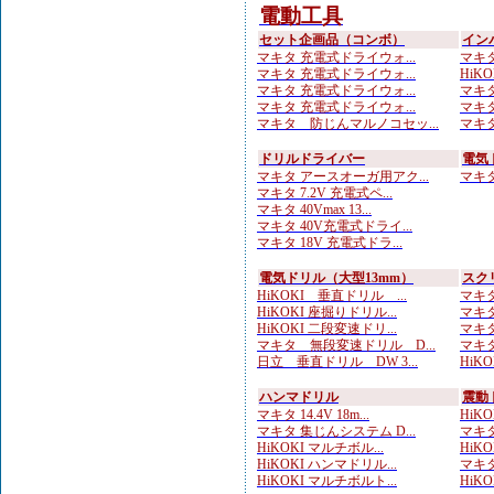
電動工具
セット企画品（コンボ）
イン
マキタ 充電式ドライウォ...
マキタ
マキタ 充電式ドライウォ...
HiKO
マキタ 充電式ドライウォ...
マキタ
マキタ 充電式ドライウォ...
マキタ 
マキタ 防じんマルノコセッ...
マキタ
ドリルドライバー
電気
マキタ アースオーガ用アク...
マキタ 
マキタ 7.2V 充電式ペ...
マキタ 40Vmax 13...
マキタ 40V充電式ドライ...
マキタ 18V 充電式ドラ...
電気ドリル（大型13mm）
スク
HiKOKI 垂直ドリル ...
マキタ
HiKOKI 座掘りドリル...
マキタ
HiKOKI 二段変速ドリ...
マキタ
マキタ 無段変速ドリル D...
マキタ
日立 垂直ドリル DW 3...
HiK
ハンマドリル
震動
マキタ 14.4V 18m...
HiKOK
マキタ 集じんシステム D...
マキタ
HiKOKI マルチボル...
HiKOK
HiKOKI ハンマドリル...
マキタ
HiKOKI マルチボルト...
HiKOK