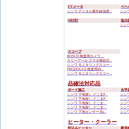
UVメータ
ペー
シンワ デジタル紫外線強度...
シンワ
ORP計
塩分
シンワ
スコープ
BOSCH 検査用カメラ ...
スリーアール スマホ接続式...
シンワ モニタリングスコー...
PRODOGUE 検査用内...
シンワ モニタリングスコー...
品確法対応品
ボード施工
水平
シンワ 下地探し どこ太P...
シンワ
シンワ 下地探し どこ太P...
シンワ
シンワ 下地探し どこ太 ...
シンワ
シンワ 下地探し どこ太 ...
シンワ
シンワ 下地センサー Ba...
シンワ
ヒーター・クーラー
投込みヒーター
暖房