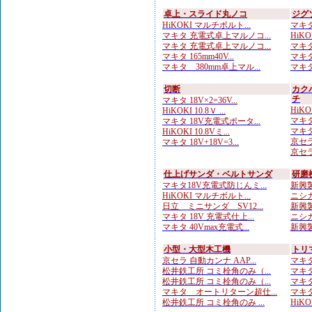
卓上・スライド丸ノコ
ジグ
HiKOKI マルチボルト...
マキタ
マキタ 充電式卓上マルノコ...
HiK
マキタ 充電式卓上マルノコ...
マキタ
マキタ 165mm40V...
マキタ
マキタ 380mm卓上マル...
マキタ
切断
カク
チ
マキタ 18V×2=36V...
HiKO
HiKOKI 10.8Ｖ ...
マキタ
マキタ 18V充電式ポータ...
マキタ
HiKOKI 10.8Vミ...
京セラ
マキタ 18V+18V=3...
京セラ
仕上げサンダ・ベルトサンダ
研磨
マキタ18V充電式防じんミ...
新興製
HiKOKI マルチボルト...
ニシガ
日立 ミニサンダ SV12...
新興製
マキタ 18V 充電式仕上...
ニシガ
マキタ 40Vmax充電式...
新興製
小型・大型木工機
トリ
京セラ 自動カンナ AAP...
マキタ
松井鉄工所 コミ栓角のみ（...
マキタ
松井鉄工所 コミ栓角のみ（...
マキタ
マキタ オートリターン超仕...
マキタ
松井鉄工所 コミ栓角のみ ...
HiKO