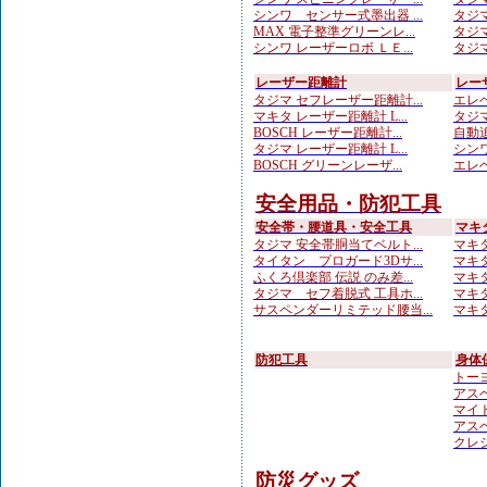
シンワ センサー式墨出器 ...
タジマ
MAX 電子整準グリーンレ...
タジマ
シンワ レーザーロボ ＬＥ...
タジマ
レーザー距離計
レー
タジマ セフレーザー距離計...
エレベ
マキタ レーザー距離計 L...
タジマ
BOSCH レーザー距離計...
自動追
タジマ レーザー距離計 L...
シンワ
BOSCH グリーンレーザ...
エレベ
安全用品・防犯工具
安全帯・腰道具・安全工具
マキ
タジマ 安全帯胴当てベルト...
マキタ
タイタン プロガード3Dサ...
マキタ
ふくろ倶楽部 伝説 のみ差...
マキタ
タジマ セフ着脱式 工具ホ...
マキタ
サスペンダーリミテッド腰当...
マキタ
防犯工具
身体
トーヨ
アスベ
マイト
アスベ
クレシ
防災グッズ