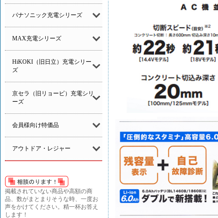
パナソニック充電シリーズ
MAX充電シリーズ
HiKOKI（旧日立）充電シリー
ズ
京セラ（旧リョービ）充電シリ
ーズ
会員様向け特価品
アウトドア・レジャー
掲載されていない商品や高額の商
品、数がまとまりそうな時、一度お
声をかけてください。精一杯お答え
します！