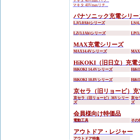
マキタ 40Vmax パワ...
マキタ 40Vmaxリチ...
パナソニック充電シリー
LJ(5.0Ah)シリーズ
LS(
LZ(3.1Ah)シリーズ
LP(
MAX充電シリーズ
MAX14.4Vシリーズ
MA
HiKOKI（旧日立）充
HiKOKI 14.4Vシリーズ
HiK
HiKOKI 10.8Vシリーズ
HiK
京セラ（旧リョービ）充
京セラ（旧リョービ）36Vシリー
京セ
ズ
ズ
会員様向け特価品
電動工具
その
アウトドア・レジャー
アウトドア特集