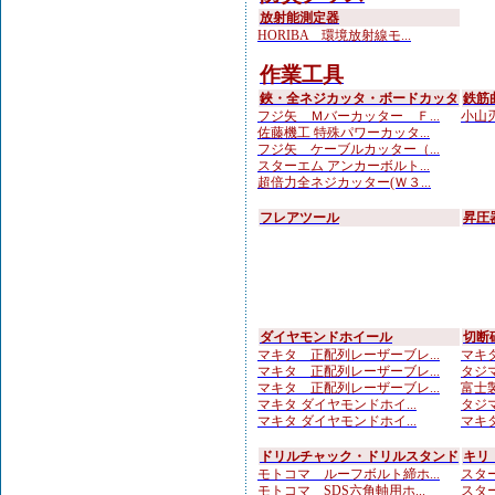
放射能測定器
HORIBA 環境放射線モ...
作業工具
鋏・全ネジカッタ・ボードカッタ
鉄筋
フジ矢 Ｍバーカッター Ｆ...
小山刃
佐藤機工 特殊パワーカッタ...
フジ矢 ケーブルカッター（...
スターエム アンカーボルト...
超倍力全ネジカッター(Ｗ３...
フレアツール
昇圧
ダイヤモンドホイール
切断
マキタ 正配列レーザーブレ...
マキタ
マキタ 正配列レーザーブレ...
タジマ
マキタ 正配列レーザーブレ...
富士製
マキタ ダイヤモンドホイ...
タジマ
マキタ ダイヤモンドホイ...
マキタ
ドリルチャック・ドリルスタンド
キリ
モトコマ ルーフボルト締ホ...
スター
モトコマ SDS六角軸用ホ...
スターエ