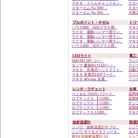
マキタ・ドリルチャックセッ...
スターエ
スターエム No.50W ...
スター
スターエム No.50A ...
大西工
ブルポイント・チゼル
トリ
ハウスBM SDSプラス用...
マキタ
ラクダ 電動ハンマー用ラン...
マキタ
ラクダ 電動ハンマー用ラン...
マキタ
ラクダ 電動ハンマー用ラン...
マキタ
ハウスBM SDSプラス用...
マキタ
LEDライト
電工
HiKOKI 18V コー...
フジマ
タジマ 建築向けLEDヘッ...
フジマ
マキタ 充電式ヘッドライト...
日動工
マキタ 充電式LEDワーク...
フジマ
マキタ 40Vmax 充電...
フジマ
レンチ・ラチェット
台車
ベッセル 2WAYパワード...
花岡車
ロブテックス 【 LOBS...
花岡車
ロブテックス 【 LOBS...
ナンシ
ロブテックス 【 LOBS...
花岡車
ロブテックス LOBS...
マキタ
放射温度計
照度
シンワ 放射温度計D プロ...
シンワ
シンワ サーモグラフィーＡ...
カスタ
BOSCH放射温度計 GI...
シンワ