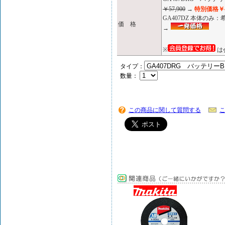
￥57,900
→
特別価格￥4
GA407DZ 本体のみ
価 格
→
※
は
タイプ：
数量：
この商品に関して質問する