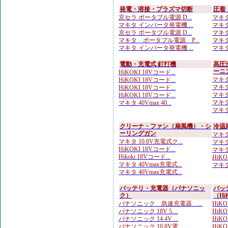
発電・溶接・プラズマ切断
圧着
京セラ ポータブル電源 D...
マキタ
マキタ インバータ発電機 ...
マキタ
京セラ ポータブル電源 D...
マキタ
マキタ ポータブル電源 P...
マキタ
マキタ インバータ発電機 ...
マキタ
電動・充電式 釘打機
高圧
ーニ
HiKOKI 18Vコード...
マキタ
HiKOKI 18Vコード...
マキタ
HiKOKI 18Vコード...
マキタ
HiKOKI 18Vコード...
マキタ
マキタ 40Vmax 40...
マキタ
クリーナ・ファン（扇風機）・シ
冷温
ーリングガン
マキタ
マキタ 10.8V充電式ク...
マキタ
HiKOKI 18Vコード...
マキタ
Hikoki 18Vコード...
HiK
マキタ 40Vmax充電式...
マキタ
マキタ 40Vmax充電式...
バッテリ・充電器（パナソニッ
バッ
ク）
（Hi
パナソニック 急速充電器 ...
HiK
パナソニック 18V 5....
HiKOK
パナソニック 14.4V ...
HiKO
パナソニック 10.8V電...
HiKO