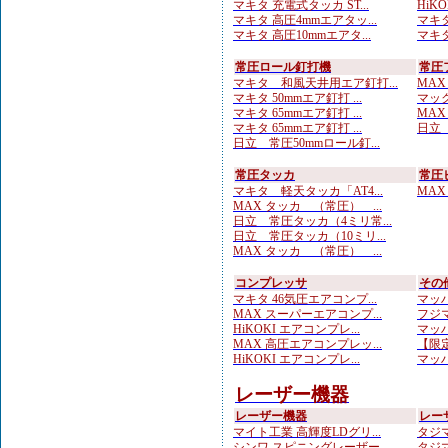
マキタ 充電式タッカ ST...
HiK
マキタ 高圧4mmエアタッ...
マキタ
マキタ 高圧10mmエアタ...
マキタ
常圧ロール釘打機
常圧
マキタ 和風天井用エア釘打...
MAX
マキタ 50mmエア釘打 ...
マック
マキタ 65mmエア釘打 ...
MAX
マキタ 65mmエア釘打 ...
日立 
日立 常圧50mmロール釘...
常圧タッカ
常圧
マキタ 軽天タッカ「AT4...
MAX
MAX タッカ （常圧） ...
日立 常圧タッカ（4ミリ常...
日立 常圧タッカ（10ミリ...
MAX タッカ （常圧） ...
コンプレッサ
その
マキタ 46気圧エアコンプ...
マッハ
MAX スーパーエアコンプ...
フジマ
HiKOKI エアコンプレ...
マッハ
MAX 高圧エアコンプレッ...
【限定
HiKOKI エアコンプレ...
マッハ
レーザー機器
レーザー機器
レー
マイト工業 高輝度LDグリ...
タジマ
シンワ スピニングレーザー...
タジマ