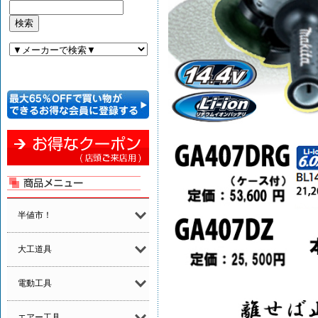
半値市！
大工道具
電動工具
エアー工具