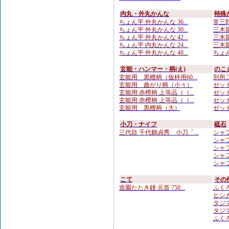
内丸・外丸かんな
特殊
ちょん平 外丸かんな 36...
常三郎
ちょん平 外丸かんな 30...
三木龍 
ちょん平 外丸かんな 42...
三木龍 
ちょん平 内丸かんな 24...
三木龍
ちょん平 外丸かんな 48...
ちょん
玄能・ハンマー・柄(え)
のこ
玄能用 黒檀柄（仮枠用60...
別所二
玄能用 曲がり柄（小々）
ゼット
玄能用 赤樫柄 上等品（（...
ゼット
玄能用 赤樫柄 上等品（（...
ゼット
玄能用 黒檀柄（大）
ゼット
小刀・ナイフ
砥石
三代目 千代鶴貞秀 小刀「...
シャプト
シャプト
シャプ
シャプ
シャプト
こて
その
造園たたき鏝 元首 750...
ふくろ
ヒシカ
タジマ
タジマ
ふくろ