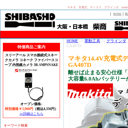
マキタ、充電式、ディスク、グラインダ、makita、
｜
｜
HOME
商
HOME
->
電動工具
->
グラインダ
GA407D
特価商品ご案内
スリーアール スマホ接続式スネー
マキタ14.4V充電式
クカメラ コネーク ファイバースコ
GA407D
ープ 内視鏡カメラ 3R-SMPSNAKE
離せば止まる安心仕様「
大容量6.0Ahバッテリ
オープン価格↓
特別価格￥3,960円
（税込4,356円）
≫詳細はこちら
キーワード検索