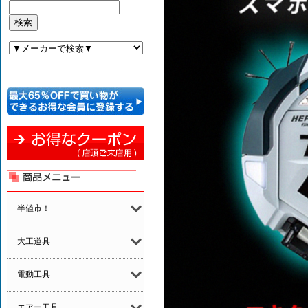
半値市！
大工道具
電動工具
エアー工具