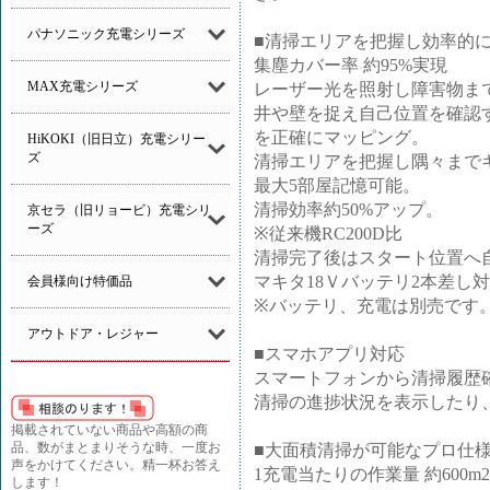
パナソニック充電シリーズ
■清掃エリアを把握し効率的
集塵カバー率 約95%実現
MAX充電シリーズ
レーザー光を照射し障害物ま
井や壁を捉え自己位置を確認
を正確にマッピング。
HiKOKI（旧日立）充電シリー
ズ
清掃エリアを把握し隅々まで
最大5部屋記憶可能。
清掃効率約50%アップ。
京セラ（旧リョービ）充電シリ
ーズ
※従来機RC200D比
清掃完了後はスタート位置へ
マキタ18Ｖバッテリ2本差し対
会員様向け特価品
※バッテリ、充電は別売です
アウトドア・レジャー
■スマホアプリ対応
スマートフォンから清掃履歴
清掃の進捗状況を表示したり
掲載されていない商品や高額の商
品、数がまとまりそうな時、一度お
■大面積清掃が可能なプロ仕
声をかけてください。精一杯お答え
1充電当たりの作業量 約600m2(
します！