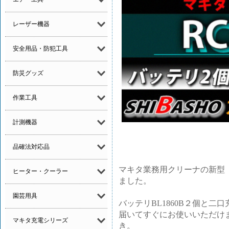
レーザー機器
安全用品・防犯工具
防災グッズ
作業工具
計測機器
品確法対応品
マキタ業務用クリーナの新型【
ヒーター・クーラー
ました。
園芸用具
バッテリBL1860B２個と二口
届いてすぐにお使いいただけ
マキタ充電シリーズ
き。