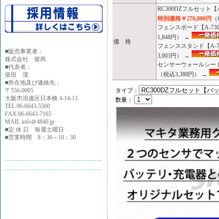
RC300DZフルセッ
特別価格￥276,000円
（
フェンスボード【A-73
1,848円） →
価 格
フェンススタンド【A-7
■
販売事業者：
3,003円） →
株式会社 柴商
センサーウォールシート
■代表者：
（税込3,388円） →
柴田 潔
■所在地及び連絡先：
〒556-0005
タイプ：
大阪市浪速区日本橋 4-14-13
数量：
TEL 06-6643-5560
FAX 06-6643-7165
MAIL info＠4840.jp
■定 休 日 毎週土曜日
■営業時間 8：30～18：30