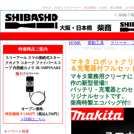
マキタ、ロボットクリーナー、RC300DZ、6.0Ah、BL1860
｜
｜
HOME
商
HOME
->
電動工具
->
クリーナ・
クリーナRC300DZ 6.0Ahバ
特価商品ご案内
スリーアール スマホ接続式スネー
マキタ ロボットクリーナ
クカメラ コネーク ファイバースコ
＆充電器付フルセッ
ープ 内視鏡カメラ 3R-SMPSNAKE
マキタ業務用クリーナに
作の新型登場!!
バッテリ・充電器とのセ
リジナルセットです。
柴商特製エコバッグ付!!
オープン価格↓
特別価格￥3,960円
（税込4,356円）
≫詳細はこちら
キーワード検索