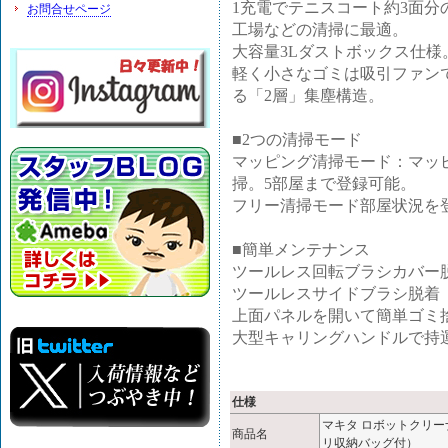
1充電でテニスコート約3面
お問合せページ
工場などの清掃に最適。
大容量3Lダストボックス仕様
軽く小さなゴミは吸引ファン
る「2層」集塵構造。
■2つの清掃モード
マッピング清掃モード：マッ
掃。5部屋まで登録可能。
フリー清掃モード部屋状況を
■簡単メンテナンス
ツールレス回転ブラシカバー
ツールレスサイドブラシ脱着
上面パネルを開いて簡単ゴミ
大型キャリングハンドルで持
仕様
マキタ ロボットクリーナ
商品名
リ収納バッグ付）