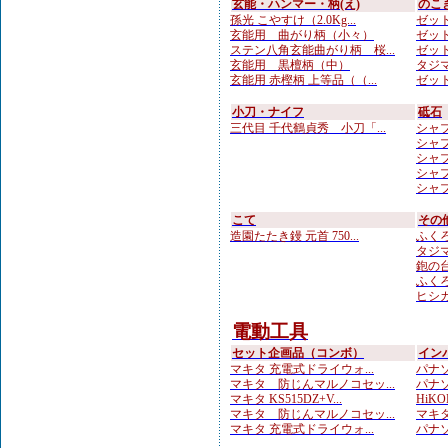
玄能・ハンマー・柄(え)
のこ
孫光 こやすけ（2.0Kg...
ゼット
玄能用 曲がり柄（小々）
ゼット
ステン八角玄能曲がり柄 桜...
ゼット
玄能用 黒檀柄（中）
タジマ
玄能用 赤樫柄 上等品（（...
ゼット
小刀・ナイフ
砥石
三代目 千代鶴貞秀 小刀「...
シャプト
シャプ
シャプ
シャプト
シャプト
こて
その
造園たたき鏝 元首 750...
ふくろ
タジマ
鉋の台
ふくろ
ヒシカ
電動工具
セット企画品（コンボ）
イン
マキタ 充電式ドライウォ...
パナソ
マキタ 防じんマルノコセッ...
パナソ
マキタ KS515DZ+V...
HiKOK
マキタ 防じんマルノコセッ...
マキタ
マキタ 充電式ドライウォ...
パナソ