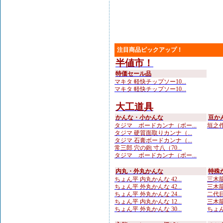
注目商品ピックアップ！
半値市！
特価セール品
マキタ 軽快チップソー10...
マキタ 軽快チップソー10...
大工道具
かんな・小かんな
豆か
タジマ ボードカンナ（ボー...
垣之作 
タジマ 硬質面取りカンナ（...
タジマ 石膏ボードカンナ（...
常三郎 穴の鉋 寸八（70...
タジマ ボードカンナ（ボー...
内丸・外丸かんな
特殊
ちょん平 内丸かんな 42...
三木龍
ちょん平 外丸かんな 42...
三木龍 
ちょん平 外丸かんな 24...
二代目
ちょん平 内丸かんな 12...
三木龍
ちょん平 外丸かんな 30...
ちょん