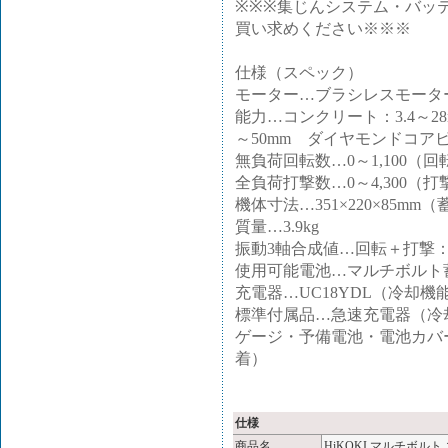
※※※集じんシステム・バッテリ
買い求めください※※※
仕様（スペック）
モーター…ブラシレスモータ
能力…コンクリート：3.4～28m
～50mm ダイヤモンドコアビ
無負荷回転数…0～1,100（回
全負荷打撃数…0～4,300（打
機体寸法…351×220×85m
質量…3.9kg
振動3軸合成値…回転＋打撃：16.0
使用可能電池…マルチボルト
充電器…UC18YDL（冷却機
標準付属品…急速充電器（冷
ゲージ・予備電池・電池カバー
着）
仕様
商品名
HiKOKI マルチボル