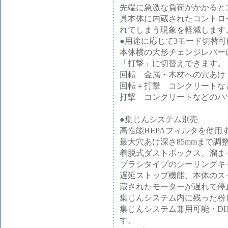
先端に急激な負荷がかかると
具本体に内蔵されたコントロ
れてしまう現象を軽減します
●用途に応じて3モード切替可
本体横の大形チェンジレバー
「打撃」に切替えできます。
回転 金属・木材への穴あけ
回転＋打撃 コンクリートな
打撃 コンクリートなどのハ
●集じんシステム別売
高性能HEPAフィルタを使
最大穴あけ深さ85mmまで調
着脱式ダストボックス、溜ま
ブラシタイプのシーリングキ
遅延ストップ機能、本体のス
蔵されたモーターが遅れて停
集じんシステム内に残った粉
集じんシステム兼用可能・DH36
す。