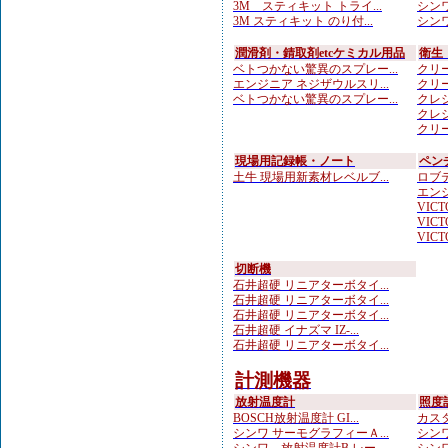
3M スティキット トライ...
シンワ
3M スティキット のり付...
シンワ
潤滑剤・錆取剤etcケミカル用品
衛生
ベトつかない驚異のスプレー...
クリー
エンジニア ネジザウルスリ...
クリー
ベトつかない驚異のスプレー...
クレシ
クレシ
クリー
現場用記録帳・ノート
ペン
土牛 現場用新素材レベルブ...
ロブテ
エンジ
VICTO
VICTO
VICTO
切断機
石井超硬 リニアターボタイ...
石井超硬 リニアターボタイ...
石井超硬 リニアターボタイ...
石井超硬 イナズマ IZ-...
石井超硬 リニアターボタイ...
計測機器
放射温度計
照度
BOSCH放射温度計 GI...
カスタ
シンワ サーモグラフィーＡ...
シンワ