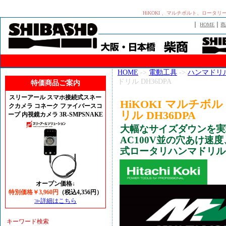
HiKOKI 、マルチボルト、ロータ
｜
｜
HOME
商
HOME
->
電動工具
->
ハンマドリ
ドリル DH36DPA
特価商品ご案内
スリーアール スマホ接続式スネー
HiKOKI マルチ
クカメラ コネーク ファイバースコ
リル DH36DPA
ープ 内視鏡カメラ 3R-SMPSNAKE
大幅なサイズダウンを実
AC100V並の穴あけ
式ロータリハンマドリル
オープン価格↓
特別価格￥3,960円
（税込4,356円）
≫詳細はこちら
キーワード検索