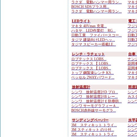
ラクダ 電動ハンマー用ラン...
マキタ
BOSCH SDSプラス用...
マキタ
ラクダ 電動ハンマー用ラン...
マキタ
LEDライト
電工
マキタ 40Vmax 充電...
フジマ
ハタヤ LED作業灯 RG...
フジマ
日動工業 ファイバースコー...
日動工
タジマ 建築向けLEDヘッ...
日動工
タジマ スピーカー搭載LE...
フジマ
レンチ・ラチェット
台車
ロブテックス LOBS...
ナンシ
ロブテックス 【 LOBS...
花岡車
ロブテックス 【 LOBS...
花岡車
トップ 鋼製束レンチ KS...
マキタ
ベッセル 2WAYパワード...
マキタ
放射温度計
照度
シンワ 放射温度計D プロ...
シンワ
シンワ 放射温度計B レー...
カスタ
シンワ 放射温度計Ｅ防塵防...
シンワ
シンワ サーモグラフィーＡ...
BOSCH赤外線サーモグラ...
サンディングペーパー
水平
3M スティキット トライ...
シンワ
3M スティキット のり付...
シンワ
3M スティキット トライ...
シンワ