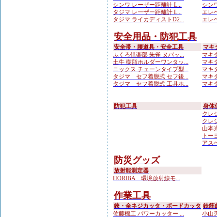
シンワ レーザー距離計 L...
シンワ
タジマ レーザー距離計 L...
エレベ
タジマ ライカディストD2...
エレベ
安全用品・防犯工具
安全帯・腰道具・安全工具
マキ
ふくろ倶楽部 朱雀 ヌバッ...
マキタ
土牛 樹脂ホルダーワンタッ...
マキタ
ニックス チェーンタイプ型...
マキタ
タジマ セフ着脱式 セフ後...
マキタ
タジマ セフ着脱式 工具ホ...
マキタ
防犯工具
身体
クレシ
クレシ
山本光学
トーヨ
アスベ
防災グッズ
放射能測定器
HORIBA 環境放射線モ...
作業工具
鋏・全ネジカッタ・ボードカッタ
鉄筋
佐藤機工 パワーカッター ...
小山刃