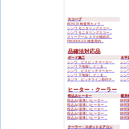
スコープ
BOSCH 検査用カメラ ...
シンワ モニタリングスコー...
シンワ モニタリングスコー...
スリーアール スマホ接続式...
PRODOGUE 検査用内...
品確法対応品
ボード施工
水平
シンワ ビスピッチマーカー...
シンワ
シンワ 下地探し どこ太 ...
シンワ
シンワ ビスピッチマーカー...
シンワ
シンワ 下地探し どこ太 ...
シンワ
タジマ ピッチライン割付チ...
シンワ
ヒーター・クーラー
投込みヒーター
暖房
投込み(湯沸し)ヒーター ...
静岡製
投込み(湯沸し)ヒーター ...
静岡製
投込み(湯沸し)ヒーター ...
静岡製
投込み(湯沸し)ヒーター ...
静岡製
投込み(湯沸し)ヒーター ...
静岡製
クーラー・スポットエアコン