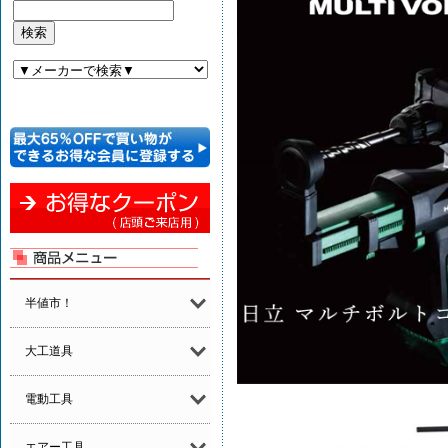
半値市！
大工道具
電動工具
エアー工具