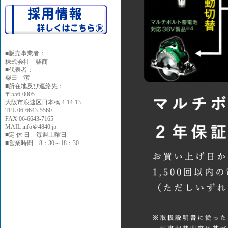
■
販売事業者：
株式会社 柴商
■代表者：
柴田 潔
■所在地及び連絡先：
〒556-0005
大阪市浪速区日本橋 4-14-13
TEL 06-6643-5560
FAX 06-6643-7165
MAIL info＠4840.jp
■定 休 日 毎週土曜日
■営業時間 8：30～18：30