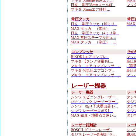
マキタ 50mm梱包用エア...
MAX
日立 常圧38mmロール釘...
マック
マキタ 50mmエア釘打 ...
常圧タッカ
常圧
日立 常圧タッカ（10ミリ...
MAX
MAX タッカ （常圧） ...
日立 常圧タッカ（4ミリ常...
MAX 常圧ステープル用エ...
MAX タッカ （常圧） ...
コンプレッサ
その
HiKOKI エアコンプレ...
マッハ
マキタ 【タンク容量16L...
高圧用
マキタ エアコンプレッサ ...
【限定
マキタ 46気圧エアコンプ...
高圧ホ
マキタ エアコンプレッサ ...
マッハ
レーザー機器
レーザー機器
レー
シンワ スピニングレーザー...
タジマ
パナソニック レーザーマー...
タジマ
シンワ 振り子式墨出器 レ...
タジマ
シンワ レーザーロボX L...
タジマ
MAX 鉛直・地墨点専用レ...
タジマ
レーザー距離計
レー
BOSCH グリーンレーザ...
シンワ
タジマ レーザー距離計 ラ...
BOS