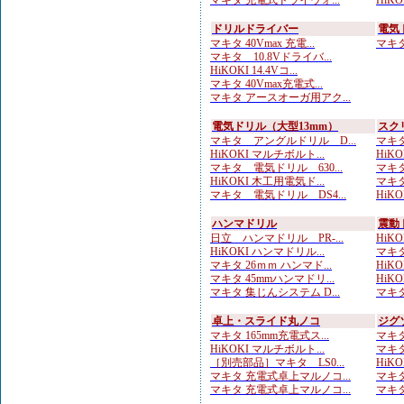
マキタ 充電式ドライウォ...
HiKOK
ドリルドライバー
電気
マキタ 40Vmax 充電...
マキタ 
マキタ 10.8Vドライバ...
HiKOKI 14.4Vコ...
マキタ 40Vmax充電式...
マキタ アースオーガ用アク...
電気ドリル（大型13mm）
スク
マキタ アングルドリル D...
マキタ
HiKOKI マルチボルト...
HiK
マキタ 電気ドリル 630...
マキタ
HiKOKI 木工用電気ド...
マキタ
マキタ 電気ドリル DS4...
HiKO
ハンマドリル
震動
日立 ハンマドリル PR-...
HiKOK
HiKOKI ハンマドリル...
マキタ
マキタ 26ｍｍ ハンマド...
HiKOK
マキタ 45mmハンマドリ...
HiKOK
マキタ 集じんシステム D...
マキタ
卓上・スライド丸ノコ
ジグ
マキタ 165mm充電式ス...
マキタ
HiKOKI マルチボルト...
マキタ
［別売部品］マキタ LS0...
HiKO
マキタ 充電式卓上マルノコ...
マキタ
マキタ 充電式卓上マルノコ...
マキタ