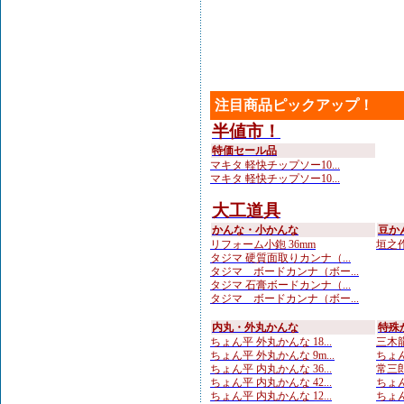
注目商品ピックアップ！
半値市！
特価セール品
マキタ 軽快チップソー10...
マキタ 軽快チップソー10...
大工道具
かんな・小かんな
豆か
リフォーム小鉋 36mm
垣之作
タジマ 硬質面取りカンナ（...
タジマ ボードカンナ（ボー...
タジマ 石膏ボードカンナ（...
タジマ ボードカンナ（ボー...
内丸・外丸かんな
特殊
ちょん平 外丸かんな 18...
三木龍
ちょん平 外丸かんな 9m...
ちょん
ちょん平 内丸かんな 36...
常三郎
ちょん平 内丸かんな 42...
ちょん
ちょん平 内丸かんな 12...
ちょん