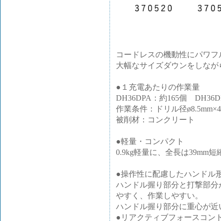
コードレスの機動性にパワフ
大幅なサイズダウンをしながら
●１充電あたりの作業量
DH36DPA：約165個 DH3
作業条件：ドリル径ø8.5mm×4
被削材：コンクリート
●軽量・コンパクト
0.9kg軽量に、全長は39mm短
●操作性に配慮したハンドル
ハンドル握り部分と打撃部分
やすく、作業しやすい。
ハンドル握り部分に重心が近
●リアクティブフォースコント