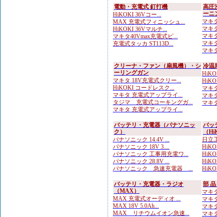
電動・充電式 釘打機
高圧
ーニ
HiKOKI 36Vコー...
マキタ
MAX 充電式フィニッシュ...
マキタ
HiKOKI 36Vマルチ...
マキタ
マキタ40Vmax充電式ピ...
マキタ
充電式タッカ ST113D...
マキタ
クリーナ・ファン（扇風機）・シ
冷温
ーリングガン
HiK
マキタ 18V充電式クリー...
HiK
HiKOKI コードレスク...
マキタ
マキタ 充電式アップライ...
マキタ
タジマ 充電式コーキングガ...
マキタ 
マキタ 充電式アップライ...
バッテリ・充電器（パナソニッ
バッ
ク）
（Hi
パナソニック 14.4V ...
日立工
パナソニック 18V 3....
HiKO
パナソニック 工事用充電ワ...
HiKOK
パナソニック 28.8V ...
HiK
パナソニック 急速充電器 ...
HiKO
バッテリ・充電器・ラジオ
部 
（MAX）
マキタ
MAX 充電式オーディオ ...
マキタ
MAX 18V 5.0Ah...
マキタ
MAX リチウムイオン急速...
マキタ