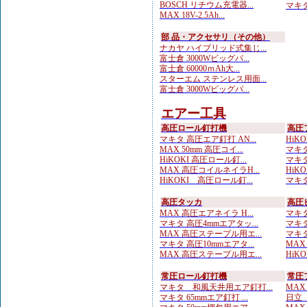
BOSCH リチウム充電器...
マキタ
MAX 18V-2.5Ah...
部 品・アクセサリ（その他）
ナカヤ ハイブリッド式集じ...
富士倉 3000Wビッグパ...
富士倉 60000ｍAh大...
スターエム ステンレス用面...
富士倉 3000Wビッグパ...
エアー工具
高圧ロール釘打機
高圧
マキタ 高圧エア釘打 AN...
HiKO
MAX 50mm 高圧コイ...
マキタ
HiKOKI 高圧ロール釘...
マキタ
MAX 高圧コイルネイラH...
HiKO
HiKOKI 高圧ロール釘...
マキタ
高圧タッカ
高圧
MAX 高圧エアネイラ H...
マキタ
マキタ 高圧4mmエアタッ...
マキタ
MAX 高圧ステープル用エ...
マキタ
マキタ 高圧10mmエアタ...
MAX
MAX 高圧ステープル用エ...
HiK
常圧ロール釘打機
常圧
マキタ 和風天井用エア釘打...
MAX
マキタ 65mmエア釘打 ...
日立 