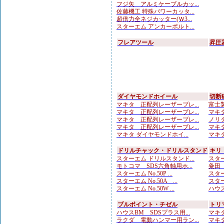
フジ矢 アルミケーブルカッ...
佐藤機工 特殊パワーカッタ...
超倍力全ネジカッター(Ｗ3...
スターエム アンカーボルト...
フレアツール
昇圧
ダイヤモンドホイール
切断
マキタ 正配列レーザーブレ...
富士製
マキタ 正配列レーザーブレ...
マキタ
マキタ 正配列レーザーブレ...
ノリタ
マキタ 正配列レーザーブレ...
マキタ
マキタ ダイヤモンドホイ...
マキタ
ドリルチャック・ドリルスタンド
キリ
スターエム ドリルスタンド...
スター
モトコマ SDS六角軸用ホ...
粂田（
スターエム No.50P ...
スター
スターエム No.50A ...
スターエ
スターエム No.50W ...
ハウス
ブルポイント・チゼル
トリ
ハウスBM SDSプラス用...
マキタ
ラクダ 電動ハンマー用ラン...
マキタ