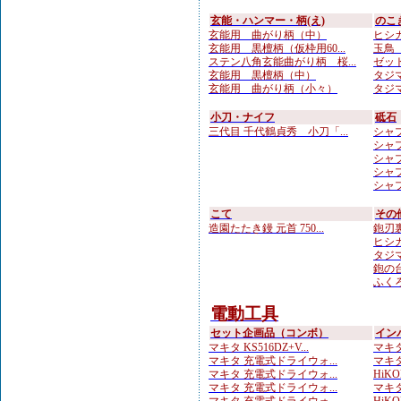
玄能・ハンマー・柄(え)
のこ
玄能用 曲がり柄（中）
ヒシカ
玄能用 黒檀柄（仮枠用60...
玉鳥 
ステン八角玄能曲がり柄 桜...
ゼット
玄能用 黒檀柄（中）
タジマ
玄能用 曲がり柄（小々）
タジマ
小刀・ナイフ
砥石
三代目 千代鶴貞秀 小刀「...
シャプト
シャプ
シャプ
シャプ
シャプト
こて
その
造園たたき鏝 元首 750...
鉋刃
ヒシカ
タジマ
鉋の台
ふくろ
電動工具
セット企画品（コンボ）
イン
マキタ KS516DZ+V...
マキタ
マキタ 充電式ドライウォ...
マキタ 
マキタ 充電式ドライウォ...
HiKO
マキタ 充電式ドライウォ...
マキタ