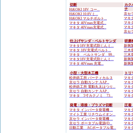
切断
カク
チ
HiKOKI 18V コー...
京セラ
HiKOKI 10.8Vミ...
マキタ
HiKOKI マルチボルト...
マキタ
マキタ 40Vmax充電式...
マキタ
マキタ 40Vmax充電式...
京セラ
仕上げサンダ・ベルトサンダ
研磨
マキタ18V充電式防じんミ...
新興製
マキタ 18V充電式ベルト...
三木章
マキタ ベルトサンダ 99...
三木章
マキタ18V充電式防じんミ...
新興製
マキタ 40Vmax 充電...
新興製
小型・大型木工機
トリ
松井鉄工所 バーティカル３
マキタ
京セラ 自動カンナ AAP...
マキタ
松井鉄工所 電動丸太はつり...
マキタ
京セラ 自動カンナ AAP...
マキタ
マキタ 5寸カクノミ 73...
マキタ
発電・溶接・プラズマ切断
圧着
マキタ インバータ発電機 ...
マキタ
マイト工業 リチウムイオン...
マキタ
京セラ インバータ発電機 ...
マキタ
京セラ ポータブル電源(D...
マキタ
日動工業 ACポータブル電...
マキタ