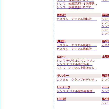
シンワ 放射温度計B レー...
シンワ
シンワ 放射温度計Ｅ防塵防...
シンワ 放射温度計D プロ...
回転計
温湿
カスタム デジタル回転計 ...
シンワ 
シンワ
シンワ
シンワ
シンワ
風速計
絶対
カスタム デジタル風速計 ...
カスタ
カスタム デジタル風速計 ...
はかり
土壌
シンワ デジタルカウントメ...
シンワ デジタル手ばかり ...
シンワ デジタル上皿はかり...
テスター
騒音
カスタム クランプ付デジタ...
シンワ
UVメータ
ペー
シンワ デジタル紫外線強度...
シンワ
ORP計
塩分
シンワ