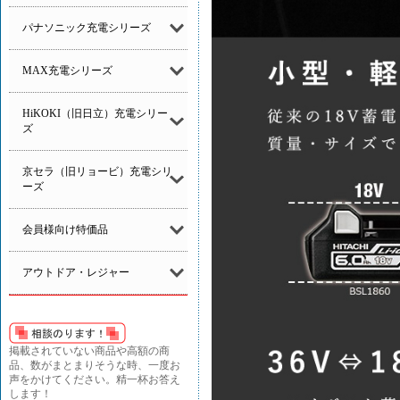
パナソニック充電シリーズ
MAX充電シリーズ
HiKOKI（旧日立）充電シリー
ズ
京セラ（旧リョービ）充電シリ
ーズ
会員様向け特価品
アウトドア・レジャー
掲載されていない商品や高額の商
品、数がまとまりそうな時、一度お
声をかけてください。精一杯お答え
します！