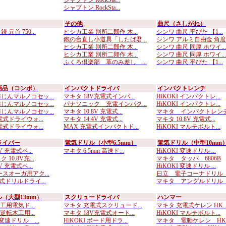
シャプトン RockSta...
シャプトン RockSta...
その他
曲尺（さしがね）
元首 750...
ヒシカ工業 別所二郎作 木...
シンワ 曲尺 平ぴた 【1...
鉋の台直し小道具「したば君...
シンワ アルミ自由金 角度..
ヒシカ工業 別所二郎作 木...
シンワ 曲尺 同厚 ホワイ...
ヒシカ工業 別所二郎作 木...
シンワ 曲尺 同厚 ホワイ...
ふくろ倶楽部 革のみ差し ...
シンワ 曲尺 平ぴた 【1...
画品（コンボ）
インパクトドライバ
インパクトレンチ
じんマルノコセッ...
マキタ 18V充電式インパ...
HiKOKI インパクトレ...
じんマルノコセッ...
パナソニック 充電インパク...
HiKOKI インパクトレ...
じんマルノコセッ...
マキタ 10.8V 充電式...
マキタ インパクトレンチ 
式ドライウォ...
マキタ 14.4V 充電式...
マキタ 10.8V 充電式...
式ドライウォ...
MAX 充電式インパクトド...
HiKOKI マルチボルト...
ライバー
電気ドリル（小型6.5mm）
電気ドリル（中型10mm
V 充電式ペ...
マキタ 6.5mm 高速ド...
HiKOKI 変速ドリル ...
10.8V充...
マキタ タッパ 6806B
V 充電式ペ...
HiKOKI 変速ドリル ...
ースオーガ用アク...
日立 電子コーナドリル D
式ドリルドライ...
マキタ アングルドリル D
（大型13mm）
スクリュードライバ
ハンマー
木工用電気ド...
マキタ 充電式スクリュード...
マキタ 充電式ケレン HK..
正逆転木工用...
マキタ 18V充電式オート...
HiKOKI マルチボルト...
 変速ドリル ...
HiKOKI ボード用ドラ...
マキタ 電動ケレン HK0.