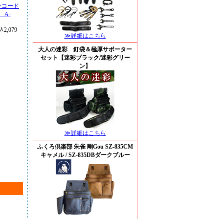
ンコード
 A-
2,079
≫詳細はこちら
大人の迷彩 釘袋＆極厚サポーター
セット【迷彩ブラック/迷彩グリー
ン】
≫詳細はこちら
ふくろ倶楽部 朱雀 剛Gou SZ-835CM
キャメル / SZ-835DBダークブルー