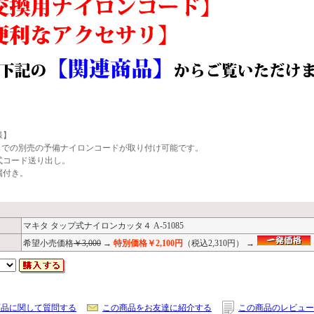
様】
0までの別売の予備ナイロンコードが取り付け可能です。
式コード送り出し。
属付き。
マキタ タップ式ナイロンカッタ４ A-51085
希望小売価格
￥3,000
→
特別価格￥2,100円
（税込2,310円） →
商品に関して質問する
この商品をお友達に紹介する
この商品のレビュー