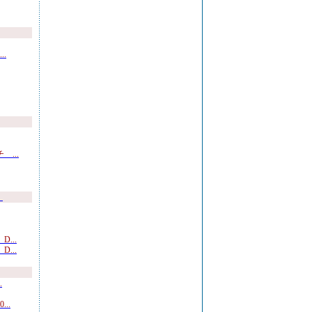
.
...
）
...
...
.
..