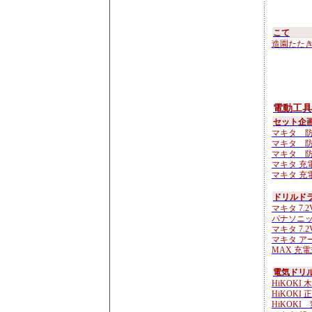
こて
造園たたき鏝 
電動工具
セット企
マキタ 防
マキタ 防
マキタ 防
マキタ 充電
マキタ 充電
ドリルド
マキタ 7.2
パナソニック 
マキタ 7.2
マキタ ア
MAX 充電
電気ドリル
HiKOKI 
HiKOKI 
HiKOKI