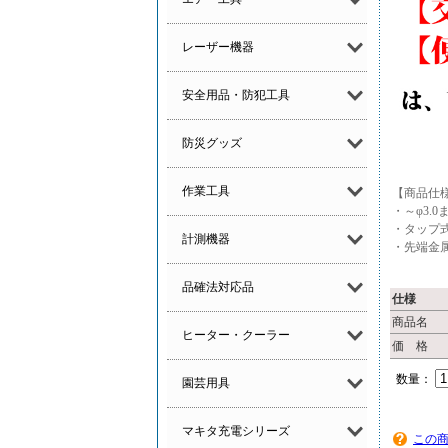
レーザー機器
安全用品・防犯工具
防災グッズ
作業工具
【商品仕
・～φ3.
・タップ
計測機器
・先端金
品確法対応品
仕様
商品名
ヒーター・クーラー
価 格
数量：
園芸用具
マキタ充電シリーズ
この