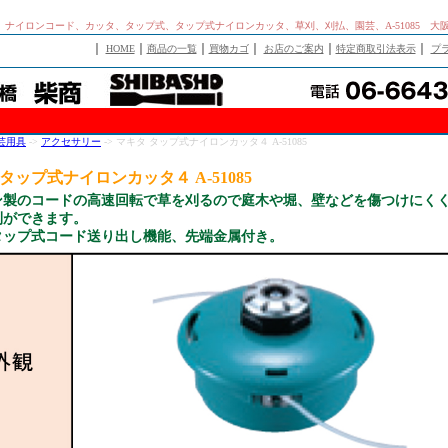
ta、ナイロンコード、カッタ、タップ式、タップ式ナイロンカッタ、草刈、刈払、園芸、A-51085 
｜
｜
｜
｜
｜
｜
HOME
商品の一覧
買物カゴ
お店のご案内
特定商取引法表示
プ
芸用具
->
アクセサリー
-> マキタ タップ式ナイロンカッタ４ A-51085
タップ式ナイロンカッタ４ A-51085
ン製のコードの高速回転で草を刈るので庭木や堀、壁などを傷つけにく
刈ができます。
タップ式コード送り出し機能、先端金属付き。