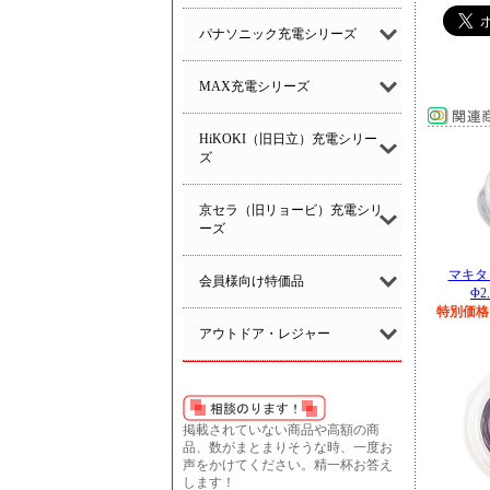
パナソニック充電シリーズ
MAX充電シリーズ
HiKOKI（旧日立）充電シリー
ズ
京セラ（旧リョービ）充電シリ
ーズ
マキタ
会員様向け特価品
Φ2
特別価格
アウトドア・レジャー
掲載されていない商品や高額の商
品、数がまとまりそうな時、一度お
声をかけてください。精一杯お答え
します！