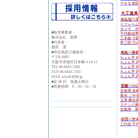
マキタ 軽快
大工道具
かんな・
リフォーム
タジマ ボ
■
販売事業者：
千代鶴貞秀
株式会社 柴商
三木龍 小鉋4
■代表者：
常三郎 穴の
柴田 潔
■所在地及び連絡先：
内丸・外
〒556-0005
ちょん平 外
大阪市浪速区日本橋 4-14-13
ちょん平 内
TEL 06-6643-5560
ちょん平 外
ちょん平 内
FAX 06-6643-7165
ちょん平 内
MAIL info＠4840.jp
■定 休 日 毎週土曜日
玄能・ハン
■営業時間 8：30～18：30
玄能用 赤樫
孫光 こやすけ
王将 舞台
ステン八角
玄能用 黒檀
小刀・ナ
三代目 千