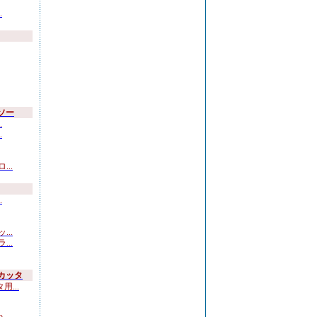
.
ソー
.
.
..
.
..
..
カッタ
...