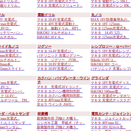
mドリル D...
マキタ 18V充電式スクリ...
マキタ 電動ケレン HK1...
座掘りドリル...
マキタ 充電式スクリュード...
マキタ 充電式ケレン HK..
リル
震動ドリル
丸ノコ
8V 充電式...
マキタ 10.8V充電式震...
MAX 18V防塵兼用丸の...
max充電式...
マキタ 40V充電式震動ド...
マキタ 18V 125mm...
.8Vロ...
マキタ 振動ドリル HP1...
マキタ 125mm充電式丸...
バッテリーハン...
HiKOKI マルチボルト...
マキタ 14.4V 125...
マルチボル...
HiKOKI 18Ｖ-6....
マキタ 125mm充電式丸...
ライド丸ノコ
ジグソー
レシプロソー・セーバー
mm充電式ス...
マキタ 14.4V充電式ジ...
京セラ 18V充電式レシプ..
mm充電式ス...
パナソニック 充電ジグソー...
マキタ 18V充電式レシプ..
マルチボルト...
マキタ ジグソー JV06...
Hikoki 10.8Vコ...
0mm卓...
マキタ 10.8V充電式ジ...
HiKOKI 36V コー...
5mmスライド...
マキタ 10.8V充電式ジ...
パナソニック 充電レシプロ.
カクハン・バイブレータ・ウイン
グラインダ
チ
max充電式...
マキタ 18V充電式ディス..
マキタ 充電式18Ｖコンク...
.8Vコ...
マキタ 18V 充電式ディ...
マキタ カクハン機用別売部...
V充電式コンパ...
HiKOKI 100mm電...
マキタ カクハン機用別売部...
14.4V/...
マキタ 充電式サンダポリッ.
マキタ 40Vmax充電式...
ルチツール TM...
マキタ 充電式ディスクグラ.
京セラ ウインチ AWI1...
ンダ・ベルトサンダ
研磨機
電気カンナ・ジョイント
max充電式...
新興製作所 刃物とぎ機 S...
マキタ ジョイントカッタ用
じんミニサンダ ...
ニシガキ工業 早砥ぎ（チッ...
マキタ 40Vmax 82...
mmランダム...
新興製作所 刃物とぎ機 S...
マキタ 18V 82ｍｍ充...