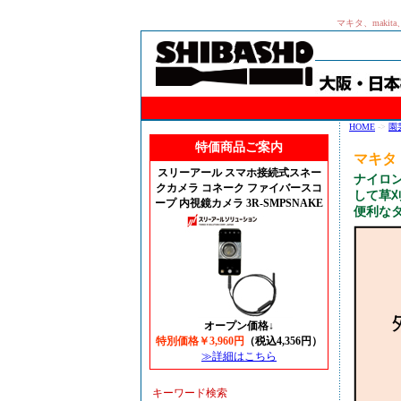
マキタ、maki
HOME
->
園
特価商品ご案内
マキタ 
スリーアール スマホ接続式スネー
ナイロ
クカメラ コネーク ファイバースコ
して草
ープ 内視鏡カメラ 3R-SMPSNAKE
便利な
オープン価格↓
特別価格￥3,960円
（税込4,356円）
≫詳細はこちら
キーワード検索