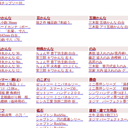
チップソー10...
小かんな
豆かんな
五徳かんな
小鉋 36mm
垣之作 極豆鉋 7本組 5...
三木龍 五徳かんな 白台
ードカンナ（ボー...
三木龍 アリ五徳かんな 白..
 「乱菊」 寸八...
2mm 白台...
鉋 寸八（70...
丸かんな
特殊かんな
のみ
丸かんな 36...
ちょん平 貴丁坊主鉋 白台...
勇肌 追入れのみ(黒丹柄)..
丸かんな 42...
常三郎 キワかんな 右 4...
藤正 追入のみ 赤樫柄（1..
丸かんな 9m...
ちょん平 貴丁坊主鉋 白台...
高昇のみ
丸かんな 30...
ちょん平 火布倉（ひぶくら...
三木龍 替刃式追入のみ （
丸かんな 12...
常三郎 キワかんな 左 4...
宗家 大内 追入れのみ グ...
マー・柄(え)
のこぎり
墨壺
柄 上等品（（...
ゼットソー ミニパネルソー...
ミニ墨坪シリーズ 「渦巻付
（2.0Kg...
タジマ スマートソー150...
ミニ墨坪シリーズ 「鶴亀彫
屋槌 磨 角柄付
ゼットソー ハンディ２００...
シンワ ハンディ墨つぼ J..
玄能曲がり柄 桜...
ゼットソー ミニパネルソー...
シンワ ハンディ墨つぼ 消..
柄（仮枠用45...
ヒシカ工業 別所二郎作 折...
タジマ パーフェクト墨つぼ
イフ
砥石
建前・建て方用品
代鶴貞秀 小刀「...
シャプトン RockSta...
土牛 足掛け助三3.5
シャプトン 刃の黒幕シリー...
タジマ パーフェクトスーパ.
シャプトン RockSta...