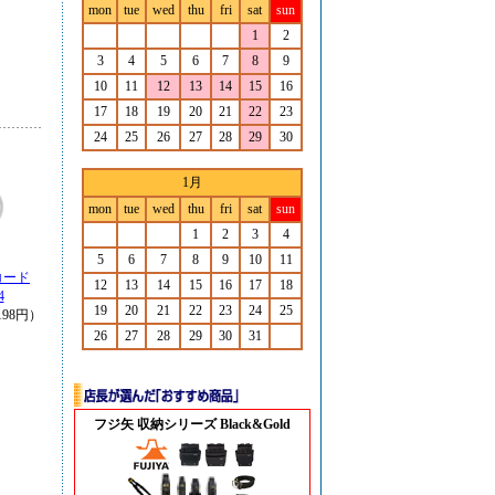
mon
tue
wed
thu
fri
sat
sun
1
2
3
4
5
6
7
8
9
10
11
12
13
14
15
16
17
18
19
20
21
22
23
24
25
26
27
28
29
30
1月
mon
tue
wed
thu
fri
sat
sun
1
2
3
4
5
6
7
8
9
10
11
コード
12
13
14
15
16
17
18
4
19
20
21
22
23
24
25
98円）
26
27
28
29
30
31
フジ矢 収納シリーズ Black&Gold