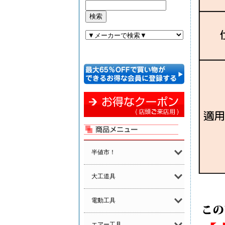
半値市！
大工道具
電動工具
エアー工具