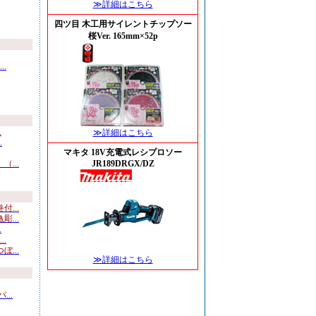
≫詳細はこちら
四ツ目 木工用サイレントチップソー
桜Ver. 165mm×52p
.
.
≫詳細はこちら
.
マキタ 18V充電式レシプロソー
...
JR189DRGX/DZ
...
...
.
.
...
≫詳細はこちら
..