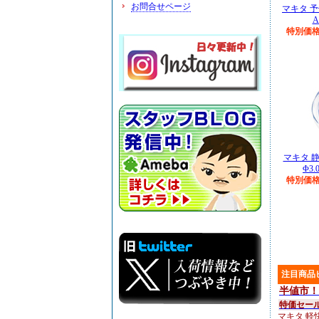
お問合せページ
マキタ 予
A
特別価格￥
マキタ 
Φ3.
特別価格￥
注目商品
半値市！
特価セー
マキタ 軽快