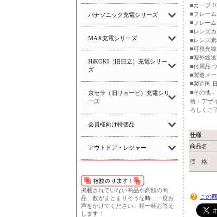
■カーブ 
■フレーム
パナソニック充電シリーズ
■フレーム
■レンズカ
MAX充電シリーズ
■レンズ素
■可視光線
■紫外線透
HiKOKI（旧日立）充電シリー
■付属品 
ズ
■製造メー
■製造国 
■その他 
京セラ（旧リョービ）充電シリ
ーズ
格・デザ
ろしくご
会員様向け特価品
仕様
商品名
アウトドア・レジャー
価 格
掲載されていない商品や高額の商
この
品、数がまとまりそうな時、一度お
声をかけてください。精一杯お答え
します！