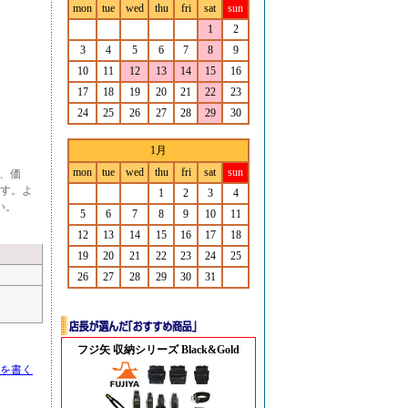
mon
tue
wed
thu
fri
sat
sun
1
2
3
4
5
6
7
8
9
10
11
12
13
14
15
16
17
18
19
20
21
22
23
24
25
26
27
28
29
30
1月
mon
tue
wed
thu
fri
sat
sun
た、価
す。よ
1
2
3
4
い。
5
6
7
8
9
10
11
12
13
14
15
16
17
18
19
20
21
22
23
24
25
26
27
28
29
30
31
フジ矢 収納シリーズ Black&Gold
を書く