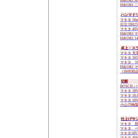
HiKOKI 
HiKOKI 
ハンマド
マキタ 16
日立 DH25D
マキタ 40Vm
HiKOKI 
HiKOKI 14
卓上・ス
マキタ 充
マキタ 165m
マキタ 16
HiKOKI 
［別売部品］
切断
BOSCH バ
マキタ 18
マキタ 10.
マキタ 18
小山刃物製
仕上げサ
マキタ 防
マキタ ベル
マキタ18V
マキタ 40V