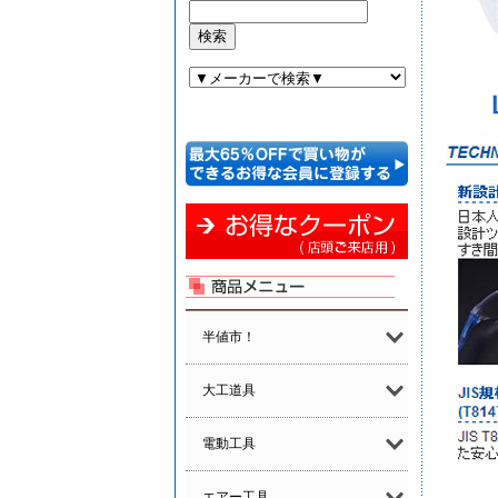
半値市！
大工道具
電動工具
エアー工具