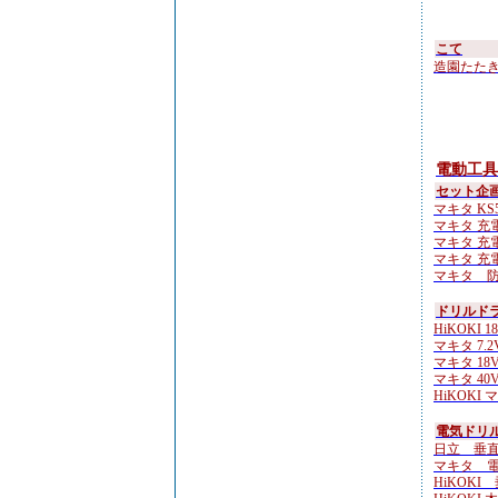
こて
造園たたき鏝 
電動工具
セット企
マキタ KS51
マキタ 充電
マキタ 充電
マキタ 充電
マキタ 防
ドリルド
HiKOKI 18
マキタ 7.2
マキタ 18
マキタ 40Vm
HiKOKI 
電気ドリル
日立 垂直ド
マキタ 電気
HiKOKI