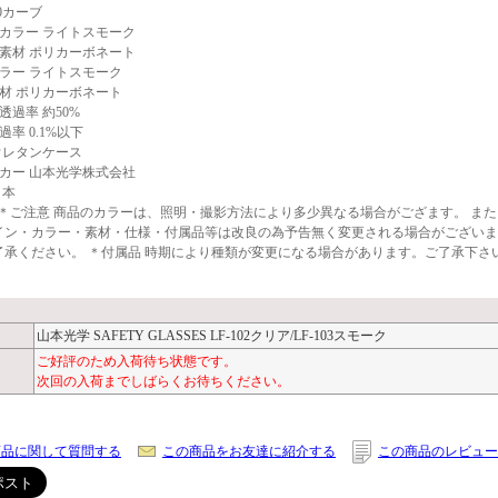
10カーブ
カラー ライトスモーク
素材 ポリカーボネート
ラー ライトスモーク
材 ポリカーボネート
透過率 約50%
過率 0.1%以下
ウレタンケース
カー 山本光学株式会社
日本
- ＊ご注意 商品のカラーは、照明・撮影方法により多少異なる場合がござます。 ま
イン・カラー・素材・仕様・付属品等は改良の為予告無く変更される場合がございま
了承ください。 ＊付属品 時期により種類が変更になる場合があります。ご了承下さ
山本光学 SAFETY GLASSES LF-102クリア/LF-103スモーク
ご好評のため入荷待ち状態です。
次回の入荷までしばらくお待ちください。
商品に関して質問する
この商品をお友達に紹介する
この商品のレビュー