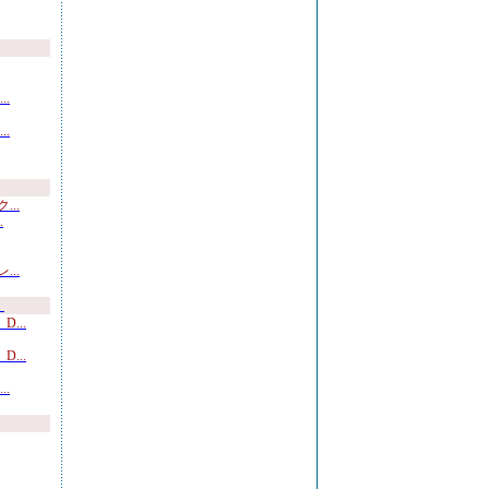
.
.
..
.
..
）
...
...
.