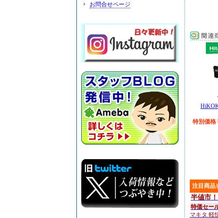
お問合せページ
HiKO
特別価格￥
注目商品
半値市！
特価セー
マキタ 軽快