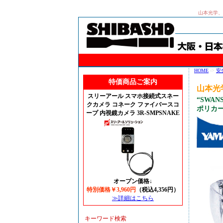
山本光学、S
HOME
->
安
特価商品ご案内
山本光学
スリーアール スマホ接続式スネー
“SWA
クカメラ コネーク ファイバースコ
ポリカー
ープ 内視鏡カメラ 3R-SMPSNAKE
オープン価格↓
特別価格￥3,960円
（税込4,356円）
≫詳細はこちら
キーワード検索