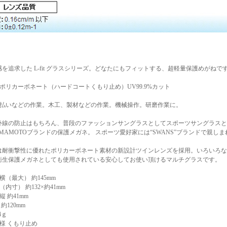
を追求した L-fit グラスシリーズ。どなたにもフィットする、超軽量保護めがねで
ポリカーボネート（ハードコートくもり止め）UV99.9%カット
刈払いなどの作業。木工、製材などの作業。機械操作。研磨作業に。
外線の防止はもちろん、普段のファッションサングラスとしてスポーツサングラスと
MAMOTOブランドの保護メガネ。 スポーツ愛好家には“SWANS”ブランドで親し
は耐衝撃性に優れたポリカーボネート素材の新設計ツインレンズを採用。いろいろな
衛生保護メガネとしても使用されている安心してお使い頂けるマルチグラスです。
横（最大） 約145mm
内寸） 約132×約41mm
 約41mm
約120mm
4ｇ
様 くもり止め