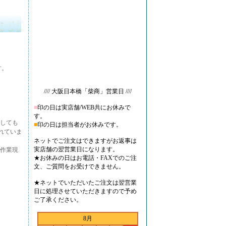
す。
//// 大阪日本橋「柴商」営業日 ////
■
印の日は実店舗/WEB共にお休みで
す。
しても
■
印の日は担当者がお休みです。
まれていま
ネットでご注文はできますがお返事は
実店舗の翌営業日になります。
作業現
★お休みの日はお電話・FAXでのご注
文、ご質問をお受けできません。
★ネットでいただいたご注文は翌営業
日に処理させていただきますので予め
ご了承ください。
8月