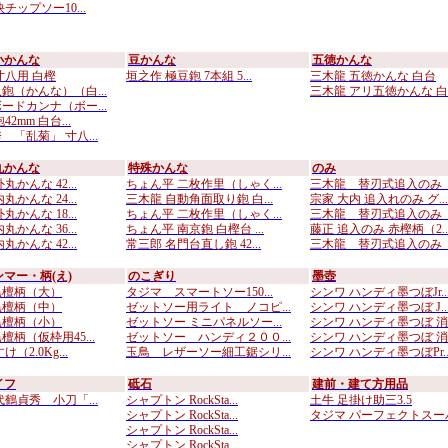
チップソー10...
小かんな
豆かんな
五徳かんな
寸八用 白樫
垣之作 極豆鉋 7本組 5...
三木龍 五徳かんな 白台
鉋（かんな）（白...
三木龍 アリ五徳かんな 白..
ードカンナ（ボー...
2mm 白台...
 「乱菊」 寸八...
丸かんな
特殊かんな
のみ
丸かんな 42...
ちょん平 二枚作里（しゃく...
三木龍 替刃式追入のみ （
丸かんな 24...
三木龍 自動角面取り鉋 白...
宗家 大内 追入れのみ グ...
丸かんな 18...
ちょん平 二枚作里（しゃく...
三木龍 替刃式追入のみ （
丸かんな 36...
ちょん平 南京鉋 白樫台 ...
藤正 追入のみ 赤樫柄（2..
丸かんな 42...
常三郎 名門台直し鉋 42...
三木龍 替刃式追入のみ （
マー・柄(え)
のこぎり
墨壺
黒檀柄（大）
タジマ スマートソー150...
シンワ ハンディ墨つぼJr..
黒檀柄（中）
ゼットソー用ライト ノコピ...
シンワ ハンディ墨つぼ J..
黒檀柄（小）
ゼットソー ミニパネルソー...
シンワ ハンディ墨つぼ 消..
柄（仮枠用45...
ゼットソー ハンディ２００...
シンワ ハンディ墨つぼ 消..
（2.0Kg...
玉鳥 レザーソー細工鋸シリ...
シンワ ハンディ墨つぼPr..
イフ
砥石
建前・建て方用品
代鶴貞秀 小刀「...
シャプトン RockSta...
土牛 足掛け助三3.5
シャプトン RockSta...
タジマ パーフェクトスーパ.
シャプトン RockSta...
シャプトン RockSta...