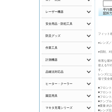
レーザー機器
安全用品・防犯工具
フィット感
防災グッズ
●レンズ／
作業工具
●切削、
計測機器
有害な紫
使えるYA
す。
品確法対応品
レンズに
場で安全
ヒーター・クーラー
■フロント
■フロント（
園芸用具
■フロント縦
■テンプル 
■重量 約2
マキタ充電シリーズ
■レンズ仕