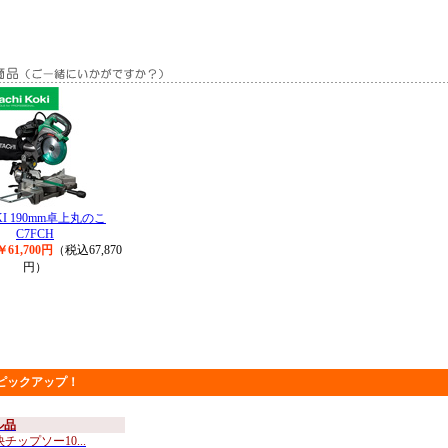
KI 190mm卓上丸のこ
C7FCH
61,700円
（税込67,870
円）
ピックアップ！
ル品
チップソー10...