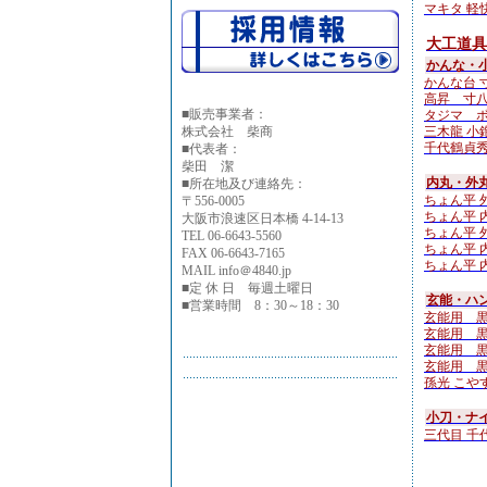
マキタ 軽快
大工道具
かんな・
かんな台 
高昇 寸八
■
販売事業者：
タジマ ボ
株式会社 柴商
三木龍 小鉋4
千代鶴貞秀
■代表者：
柴田 潔
内丸・外
■所在地及び連絡先：
ちょん平 外
〒556-0005
ちょん平 内
大阪市浪速区日本橋 4-14-13
ちょん平 外
TEL 06-6643-5560
ちょん平 内
FAX 06-6643-7165
ちょん平 内
MAIL info＠4840.jp
■定 休 日 毎週土曜日
玄能・ハン
■営業時間 8：30～18：30
玄能用 
玄能用 
玄能用 
玄能用 黒檀
孫光 こやすけ
小刀・ナ
三代目 千