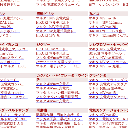
木工用電気ド...
マキタ ボード用スクリュー...
HiKOKI ハンマ H4...
二段変速ドリ...
マキタ 充電式スクリュード...
日立 ケレンハンマ H 2..
リル
震動ドリル
丸ノコ
mm充電式ハン...
マキタ 10.8V充電式震...
マキタ 40Vmax 16...
AL 25...
HiKOKI マルチボルト...
マキタ 18V 125mm...
ax 28...
マキタ 10.8V充電式震...
マキタ 40Vmax 26...
マルチボルト...
マキタ 18V充電式震動ド...
HiKOKI コードレス集...
.4Vロ...
HiKOKI 18Ｖ-6....
マキタ 125mm防じんマ..
ライド丸ノコ
ジグソー
レシプロソー・セーバー
電式卓上マルノコ...
HiKOKI 18Vコード...
マキタ 18V 充電式マル...
m40V...
HiKOKI マルチボル...
BOSCH マルチツール ...
5mmスライド...
マキタ 40Vmax充電式...
マキタ 40Vmax充電式...
マルチボルト...
パナソニック 充電ジグソー...
マキタ 18Vマルチツール..
マキタ LS0...
マキタ 電子ジグソー 43...
マキタ 40Vmax 充電...
カクハン・バイブレータ・ウイン
グラインダ
チ
ンドソー G...
マキタ ミニグラインダ G..
マキタ 40Vmax充電式...
V充電式コンパ...
マキタ 充電式ディスクグラ.
マキタ 40Vmax充電式...
8V充電式ハ...
マキタ 100mm 電子デ...
マキタ カクハン機用別売部...
V充電式コンパ...
マキタ 40Vmax 15...
マキタ カクハン機用別売部...
作所 レースウェ...
マキタ 充電式サンダポリッ.
マキタ 40Vmax充電式...
ンダ・ベルトサンダ
研磨機
電気カンナ・ジョイント
じんミニサンダ ...
新興製作所 刃物とぎ機 S...
マキタ 40Vmax 82...
トサンダ 90...
ニシガキ工業 早砥ぎ（チッ...
マキタ 電気カンナ KP0.
充電式防じんミ...
マキタ 刃物研磨機用 砥石...
マキタ 14.4V充電式ジ...
max充電式...
新興製作所 刃物とぎ機 S...
日立 電気カンナ P20S..