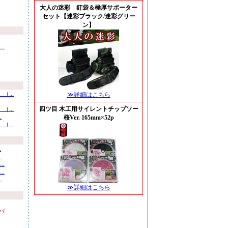
大人の迷彩 釘袋＆極厚サポーター
セット【迷彩ブラック/迷彩グリー
ン】
.
...
≫詳細はこちら
...
四ツ目 木工用サイレントチップソー
.
桜Ver. 165mm×52p
...
.
.
.
.
.
≫詳細はこちら
..