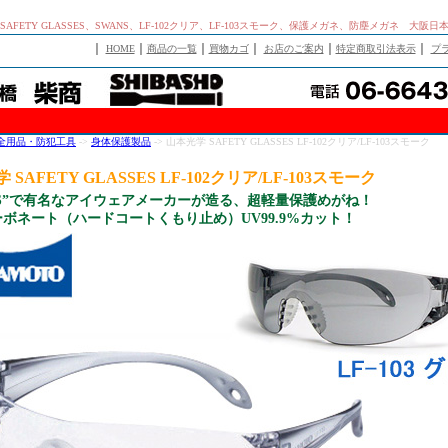
AFETY GLASSES、SWANS、LF-102クリア、LF-103スモーク、保護メガネ、防塵メガネ 大阪
｜
｜
｜
｜
｜
｜
HOME
商品の一覧
買物カゴ
お店のご案内
特定商取引法表示
プ
全用品・防犯工具
->
身体保護製品
-> 山本光学 SAFETY GLASSES LF-102クリア/LF-103スモーク
 SAFETY GLASSES LF-102クリア/LF-103スモーク
NS”で有名なアイウェアメーカーが造る、超軽量保護めがね！
ボネート（ハードコートくもり止め）UV99.9%カット！