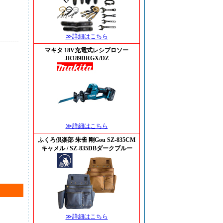
≫詳細はこちら
マキタ 18V充電式レシプロソー
JR189DRGX/DZ
≫詳細はこちら
ふくろ倶楽部 朱雀 剛Gou SZ-835CM
キャメル / SZ-835DBダークブルー
≫詳細はこちら