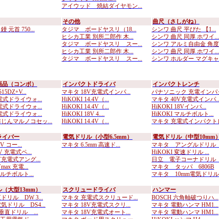
アイウッド 焼結ダイヤモン...
その他
曲尺（さしがね）
元首 750...
タジマ ボードヤスリ（18...
シンワ 曲尺 平ぴた 【1...
ヒシカ工業 別所二郎作 木...
シンワ 曲尺 同厚 ホワイ...
タジマ ボードヤスリ スー...
シンワ アルミ自由金 角度..
ヒシカ工業 別所二郎作 木...
シンワ 曲尺 同厚 ホワイ...
タジマ ボードヤスリ スー...
シンワ ホルダー マグキャ..
画品（コンボ）
インパクトドライバ
インパクトレンチ
5DZ+V...
マキタ 18V充電式インパ...
パナソニック 充電インパク.
式ドライウォ...
HiKOKI 14.4V（...
マキタ 40V充電式インパ..
式ドライウォ...
HiKOKI 14.4V（...
HiKOKI 18Vインパ...
式ドライウォ...
HiKOKI 18V 4....
HiKOKI マルチボルト...
じんマルノコセッ...
HiKOKI 14.4V（...
マキタ 充電式インパクトレ.
ライバー
電気ドリル（小型6.5mm）
電気ドリル（中型10mm
V コー...
マキタ 6.5mm 高速ド...
マキタ アングルドリル D
V 充電式ペ...
HiKOKI 変速ドリル ...
V充電式アング...
日立 電子コーナドリル D
ax 充電...
マキタ タッパ 6806B
マルチボルト...
マキタ 10mm電気ドリル..
（大型13mm）
スクリュードライバ
ハンマー
リル DW 3...
マキタ 充電式スクリュード...
BOSCH 六角軸破つりハ...
ドリル DS4...
マキタ 18V充電式スクリ...
マキタ 電動ハンマ HM1...
 垂直ドリル ...
マキタ 18V充電式オート...
マキタ 電動ハンマ HM1...