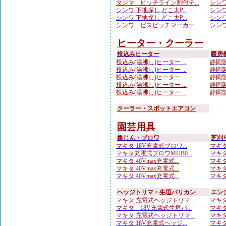
タジマ ピッチライン割付チ...
シンワ
シンワ 下地探し どこ太P...
シンワ
シンワ 下地探し どこ太P...
シンワ
シンワ ビスピッチマーカー...
シンワ
ヒーター・クーラー
投込みヒーター
暖房
投込み(湯沸し)ヒーター ...
静岡製
投込み(湯沸し)ヒーター ...
静岡製
投込み(湯沸し)ヒーター ...
静岡製
投込み(湯沸し)ヒーター ...
静岡製
投込み(湯沸し)ヒーター ...
静岡製
クーラー・スポットエアコン
園芸用具
集じん・ブロワ
芝刈
マキタ 18V充電式ブロワ...
マキタ 
マキタ充電式ブロワMUB0...
マキタ 
マキタ 40Vmax充電式...
マキタ
マキタ 40Vmax充電式...
マキタ 
マキタ 40Vmax充電式...
マキタ 
ヘッジトリマ・生垣バリカン
エン
マキタ 充電式ヘッジトリマ...
マキタ
マキタ 18V充電式生垣バ...
マキタ
マキタ 充電式ヘッジトリマ...
マキタ
マキタ 18V充電式ヘッジ...
マキタ