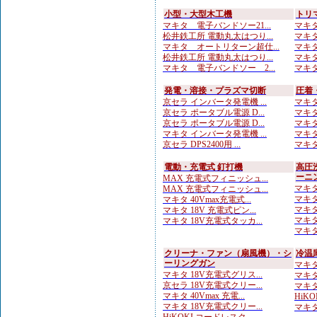
小型・大型木工機
トリ
マキタ 電子バンドソー21...
マキタ
松井鉄工所 電動丸太はつり...
マキタ
マキタ オートリターン超仕...
マキタ 
松井鉄工所 電動丸太はつり...
マキタ
マキタ 電子バンドソー 2...
マキタ 
発電・溶接・プラズマ切断
圧着
京セラ インバータ発電機 ...
マキタ
京セラ ポータブル電源 D...
マキタ
京セラ ポータブル電源 D...
マキタ
マキタ インバータ発電機 ...
マキタ
京セラ DPS2400用 ...
マキタ
電動・充電式 釘打機
高圧
ーニ
MAX 充電式フィニッシュ...
マキタ
MAX 充電式フィニッシュ...
マキタ
マキタ 40Vmax充電式...
マキタ
マキタ 18V 充電式ピン...
マキタ
マキタ 18V充電式タッカ...
マキタ 
クリーナ・ファン（扇風機）・シ
冷温
ーリングガン
マキタ
マキタ 18V充電式グリス...
マキタ 
京セラ 18V充電式クリー...
マキタ 
マキタ 40Vmax 充電...
HiKO
マキタ 18V充電式クリー...
マキタ 