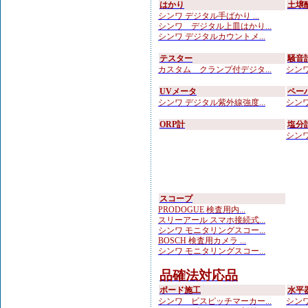
はかり
土壌
シンワ デジタル手ばかり ...
シンワ デジタル上皿はかり...
シンワ デジタルカウントメ...
テスター
騒音
カスタム クランプ付デジタ...
シンワ
UVメータ
ペー
シンワ デジタル紫外線強度...
シンワ
ORP計
塩分
シンワ
スコープ
PRODOGUE 検査用内...
スリーアール スマホ接続式...
シンワ モニタリングスコー...
BOSCH 検査用カメラ ...
シンワ モニタリングスコー...
品確法対応品
ボード施工
水平
シンワ ビスピッチマーカー...
シンワ