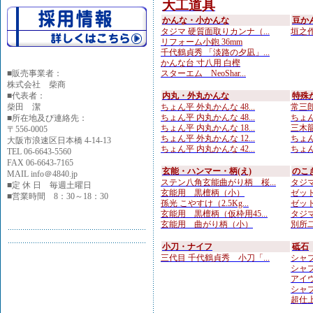
大工道具
かんな・小かんな
豆か
タジマ 硬質面取りカンナ（...
垣之作 
リフォーム小鉋 36mm
千代鶴貞秀 「淡路の夕凪」...
かんな台 寸八用 白樫
■
販売事業者：
スターエム NeoShar...
株式会社 柴商
■代表者：
内丸・外丸かんな
特殊
柴田 潔
ちょん平 外丸かんな 48...
常三郎
ちょん平 内丸かんな 48...
ちょん
■所在地及び連絡先：
ちょん平 内丸かんな 18...
三木龍 
〒556-0005
ちょん平 外丸かんな 12...
ちょん
大阪市浪速区日本橋 4-14-13
ちょん平 内丸かんな 42...
ちょん
TEL 06-6643-5560
FAX 06-6643-7165
玄能・ハンマー・柄(え)
のこ
MAIL info＠4840.jp
ステン八角玄能曲がり柄 桜...
タジマ
■定 休 日 毎週土曜日
玄能用 黒檀柄（小）
ゼット
■営業時間 8：30～18：30
孫光 こやすけ（2.5Kg...
ゼット
玄能用 黒檀柄（仮枠用45...
タジマ
玄能用 曲がり柄（小）
別所二
小刀・ナイフ
砥石
三代目 千代鶴貞秀 小刀「...
シャプト
シャプ
アイウ
シャプト
超仕上