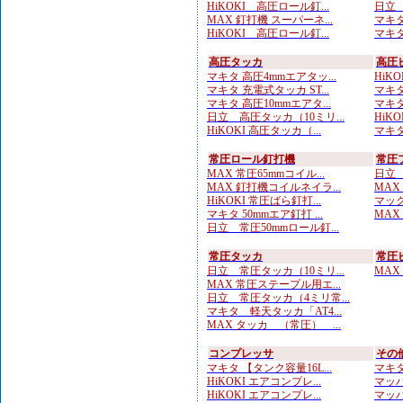
HiKOKI 高圧ロール釘...
日立 
MAX 釘打機 スーパーネ...
マキタ
HiKOKI 高圧ロール釘...
マキタ
高圧タッカ
高圧
マキタ 高圧4mmエアタッ...
HiKO
マキタ 充電式タッカ ST...
マキタ
マキタ 高圧10mmエアタ...
マキタ
日立 高圧タッカ（10ミリ...
HiKO
HiKOKI 高圧タッカ（...
マキタ
常圧ロール釘打機
常圧
MAX 常圧65mmコイル...
日立 
MAX 釘打機コイルネイラ...
MAX
HiKOKI 常圧ばら釘打...
マック
マキタ 50mmエア釘打 ...
MAX
日立 常圧50mmロール釘...
常圧タッカ
常圧
日立 常圧タッカ（10ミリ...
MAX
MAX 常圧ステープル用エ...
日立 常圧タッカ（4ミリ常...
マキタ 軽天タッカ「AT4...
MAX タッカ （常圧） ...
コンプレッサ
その
マキタ 【タンク容量16L...
マキタ
HiKOKI エアコンプレ...
マッハ
HiKOKI エアコンプレ...
マッハ