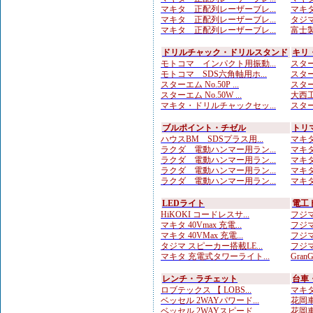
マキタ 正配列レーザーブレ...
マキタ
マキタ 正配列レーザーブレ...
タジマ
マキタ 正配列レーザーブレ...
富士製
ドリルチャック・ドリルスタンド
キリ
モトコマ インパクト用振動...
スター
モトコマ SDS六角軸用ホ...
スター
スターエム No.50P ...
スターエ
スターエム No.50W ...
大西工
マキタ・ドリルチャックセッ...
スターエ
ブルポイント・チゼル
トリ
ハウスBM SDSプラス用...
マキタ
ラクダ 電動ハンマー用ラン...
マキタ
ラクダ 電動ハンマー用ラン...
マキタ
ラクダ 電動ハンマー用ラン...
マキタ
ラクダ 電動ハンマー用ラン...
マキタ
LEDライト
電工
HiKOKI コードレスサ...
フジマ
マキタ 40Vmax 充電...
フジマ
マキタ 40VMax 充電...
フジマ
タジマ スピーカー搭載LE...
フジマ
マキタ 充電式タワーライト...
Gran
レンチ・ラチェット
台車
ロブテックス 【 LOBS...
マキタ
ベッセル 2WAYパワード...
花岡車
ベッセル 2WAYスピード...
花岡車