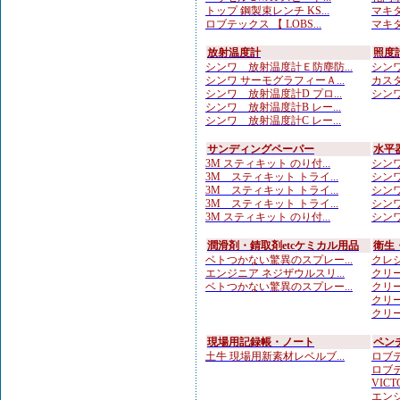
トップ 鋼製束レンチ KS...
マキタ
ロブテックス 【 LOBS...
マキタ
放射温度計
照度
シンワ 放射温度計Ｅ防塵防...
シンワ
シンワ サーモグラフィーＡ...
カスタ
シンワ 放射温度計D プロ...
シンワ
シンワ 放射温度計B レー...
シンワ 放射温度計C レー...
サンディングペーパー
水平
3M スティキット のり付...
シンワ
3M スティキット トライ...
シンワ
3M スティキット トライ...
シンワ
3M スティキット トライ...
シンワ
3M スティキット のり付...
シンワ
潤滑剤・錆取剤etcケミカル用品
衛生
ベトつかない驚異のスプレー...
クレシ
エンジニア ネジザウルスリ...
クリー
ベトつかない驚異のスプレー...
クリー
クリー
クリー
現場用記録帳・ノート
ペン
土牛 現場用新素材レベルブ...
ロブテ
ロブテ
VICTO
エンジ