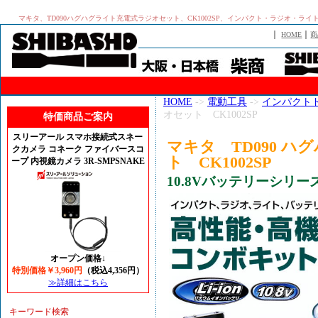
マキタ、TD090ハグハグライト充電式ラジオセット、CK1002SP、インパクト・ラジオ・ライト・
｜
｜
HOME
商
HOME
->
電動工具
->
インパクト
オセット CK1002SP
特価商品ご案内
スリーアール スマホ接続式スネー
マキタ TD090 
クカメラ コネーク ファイバースコ
ト CK1002SP
ープ 内視鏡カメラ 3R-SMPSNAKE
10.8Vバッテリーシリ
オープン価格↓
特別価格￥3,960円
（税込4,356円）
≫詳細はこちら
キーワード検索