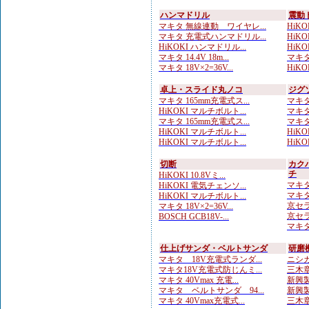
ハンマドリル
震動
マキタ 無線連動 ワイヤレ...
HiKO
マキタ 充電式ハンマドリル...
HiKOK
HiKOKI ハンマドリル...
HiKOK
マキタ 14.4V 18m...
マキタ
マキタ 18V×2=36V...
HiKO
卓上・スライド丸ノコ
ジグ
マキタ 165mm充電式ス...
マキタ 
HiKOKI マルチボルト...
マキタ
マキタ 165mm充電式ス...
マキタ
HiKOKI マルチボルト...
HiKO
HiKOKI マルチボルト...
HiKO
切断
カク
チ
HiKOKI 10.8Vミ...
マキタ
HiKOKI 電気チェンソ...
マキタ
HiKOKI マルチボルト...
京セラ
マキタ 18V×2=36V...
京セラ
BOSCH GCB18V-...
マキタ 
仕上げサンダ・ベルトサンダ
研磨
マキタ 18V充電式ランダ...
ニシガ
マキタ18V充電式防じんミ...
三木章
マキタ 40Vmax 充電...
新興製
マキタ ベルトサンダ 94...
新興製
マキタ 40Vmax充電式...
三木章