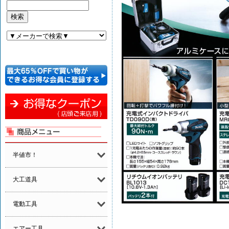
半値市！
大工道具
電動工具
エアー工具