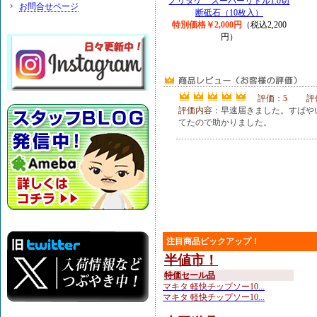
ノリタケ スーパーリトル1.0切
お問合せページ
断砥石（10枚入）
特別価格￥2,000円
（税込2,200
円）
評価：
5
評
評価内容：
早速届きました。すばや
てたので助かりました。
注目商品ピックアップ！
半値市！
特価セール品
マキタ 軽快チップソー10...
マキタ 軽快チップソー10...