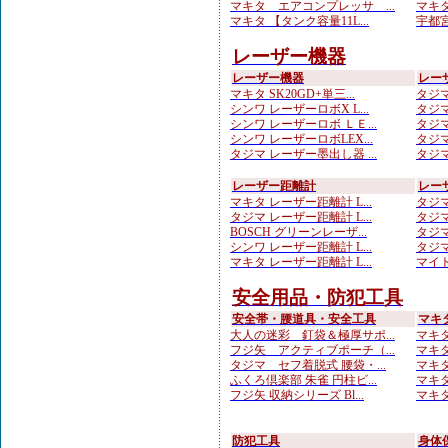
マキタ エアコンプレッサ ...
マキタ
マキタ 【タンク容量11L...
宇都宮
レーザー機器
レーザー機器
レー
マキタ SK20GD+単三...
タジマ
シンワ レーザーロボX L...
タジマ
シンワ レーザーロボ ＬＥ...
タジマ
シンワ レーザーロボLEX...
タジマ
タジマ レーザー墨出し器 ...
タジマ
レーザー距離計
レー
マキタ レーザー距離計 L...
タジマ
タジマ レーザー距離計 L...
タジマ
BOSCH グリーンレーザ...
タジマ
シンワ レーザー距離計 L...
タジマ
マキタ レーザー距離計 L...
マイト
安全用品・防犯工具
安全帯・腰道具・安全工具
マキ
大人の迷彩 釘袋＆極厚サポ...
マキタ
フジ矢 アクティブポーチ（...
マキタ
タジマ セフ着脱式 腰袋・...
マキタ
ふくろ倶楽部 朱雀 円柱ビ...
マキタ
フジ矢 収納シリーズ Bl...
マキ
防犯工具
身体