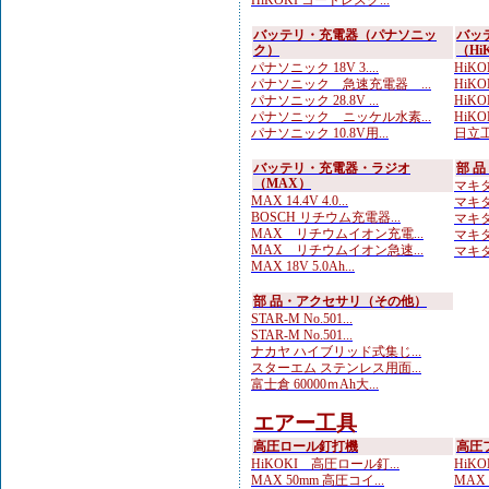
HiKOKI コードレスク...
バッテリ・充電器（パナソニッ
バッ
ク）
（Hi
パナソニック 18V 3....
HiKO
パナソニック 急速充電器 ...
HiKO
パナソニック 28.8V ...
HiKOK
パナソニック ニッケル水素...
HiKO
パナソニック 10.8V用...
日立工
バッテリ・充電器・ラジオ
部 
（MAX）
マキタ
MAX 14.4V 4.0...
マキタ
BOSCH リチウム充電器...
マキタ
MAX リチウムイオン充電...
マキタ
MAX リチウムイオン急速...
マキタ
MAX 18V 5.0Ah...
部 品・アクセサリ（その他）
STAR-M No.501...
STAR-M No.501...
ナカヤ ハイブリッド式集じ...
スターエム ステンレス用面...
富士倉 60000ｍAh大...
エアー工具
高圧ロール釘打機
高圧
HiKOKI 高圧ロール釘...
HiKO
MAX 50mm 高圧コイ...
MAX