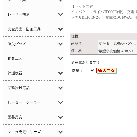
【セット内容】
インパクトドライバTD090D(青)、充電
レーザー機器
ッテリBL1013×2ヶ、充電器DC10W
安全用品・防犯工具
仕様
商品名
マキタ TD090ハグハ
防災グッズ
価 格
希望小売価格
￥38,500
作業工具
※在庫あります！
数量：
計測機器
品確法対応品
ヒーター・クーラー
園芸用具
マキタ充電シリーズ