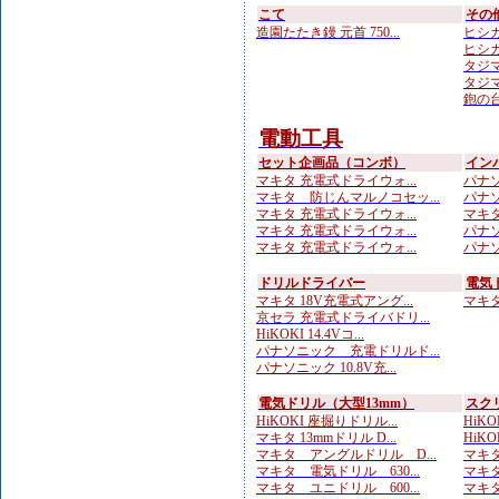
こて
その
造園たたき鏝 元首 750...
ヒシカ
ヒシカ
タジマ
タジマ
鉋の台
電動工具
セット企画品（コンボ）
イン
マキタ 充電式ドライウォ...
パナソ
マキタ 防じんマルノコセッ...
パナソ
マキタ 充電式ドライウォ...
マキタ 
マキタ 充電式ドライウォ...
パナソ
マキタ 充電式ドライウォ...
パナソ
ドリルドライバー
電気
マキタ 18V充電式アング...
マキタ 
京セラ 充電式ドライバドリ...
HiKOKI 14.4Vコ...
パナソニック 充電ドリルド...
パナソニック 10.8V充...
電気ドリル（大型13mm）
スク
HiKOKI 座掘りドリル...
HiKO
マキタ 13mmドリル D...
HiKO
マキタ アングルドリル D...
マキタ
マキタ 電気ドリル 630...
マキタ
マキタ ユニドリル 600...
マキタ