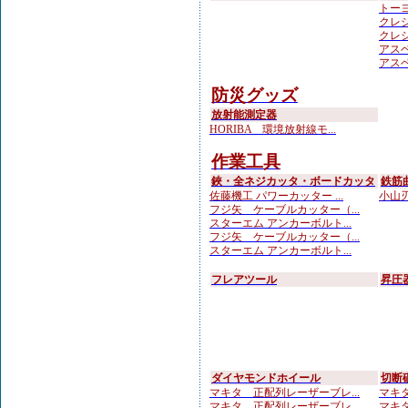
トーヨ
クレシ
クレシ
アスベ
アスベ
防災グッズ
放射能測定器
HORIBA 環境放射線モ...
作業工具
鋏・全ネジカッタ・ボードカッタ
鉄筋
佐藤機工 パワーカッター ...
小山刃
フジ矢 ケーブルカッター（...
スターエム アンカーボルト...
フジ矢 ケーブルカッター（...
スターエム アンカーボルト...
フレアツール
昇圧
ダイヤモンドホイール
切断
マキタ 正配列レーザーブレ...
マキタ
マキタ 正配列レーザーブレ...
マキタ