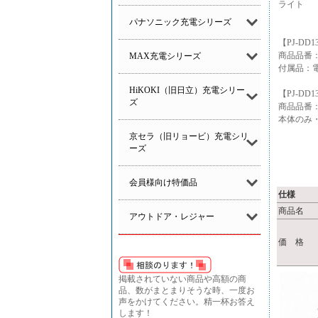
ライ
パナソニック充電シリーズ
【PJ-DD13
商品品番：P
MAX充電シリーズ
付属品：電
HiKOKI（旧日立）充電シリー
【PJ-DD1
ズ
商品品番：P
本体のみ
京セラ（旧リョービ）充電シリ
ーズ
会員様向け特価品
仕様
商品名
アウトドア・レジャー
価 格
掲載されていない商品や高額の商
品、数がまとまりそうな時、一度お
声をかけてください。精一杯お答え
します！