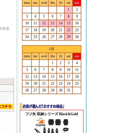
mon
tue
wed
thu
fri
sat
sun
1
2
3
4
5
6
7
8
9
10
11
12
13
14
15
16
ース付き
17
18
19
20
21
22
23
24
25
26
27
28
29
30
1月
mon
tue
wed
thu
fri
sat
sun
1
2
3
4
5
6
7
8
9
10
11
12
13
14
15
16
17
18
19
20
21
22
23
24
25
26
27
28
29
30
31
フジ矢 収納シリーズ Black&Gold