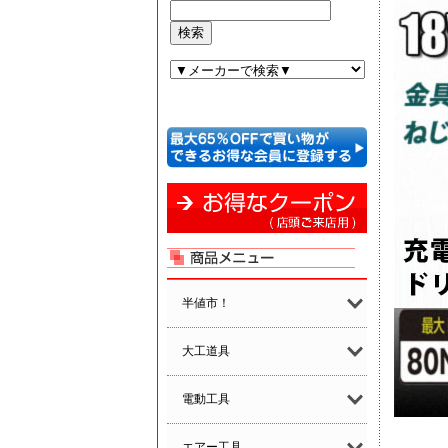
半値市！
大工道具
電動工具
エアー工具