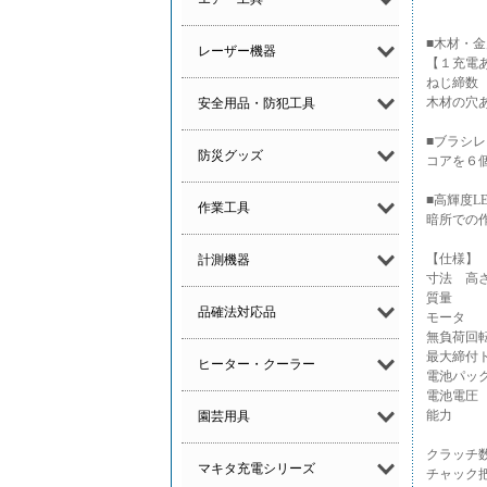
■木材・
レーザー機器
【１充電あ
ねじ締数 
木材の穴あ
安全用品・防犯工具
■ブラシ
防災グッズ
コアを６
■高輝度L
作業工具
暗所での
【仕様】
計測機器
寸法 高さ(
質量 1
品確法対応品
モー
無負荷回
最大締
ヒーター・クーラー
電池パッ
電池
能力 
園芸用具
ねじ締
クラ
マキタ充電シリーズ
チャッ