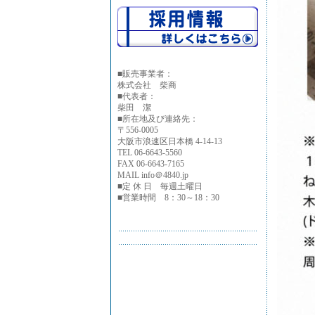
■
販売事業者：
株式会社 柴商
■代表者：
柴田 潔
■所在地及び連絡先：
〒556-0005
大阪市浪速区日本橋 4-14-13
TEL 06-6643-5560
FAX 06-6643-7165
MAIL info＠4840.jp
■定 休 日 毎週土曜日
■営業時間 8：30～18：30