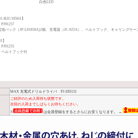
ト 白色LED
1-B2C/1850A】
J91257
池パック（JP-L91850A)2個、充電器（JC-925A）、ベルトフック、キャリングケ
31】
J91255
・ベルトフック付
MAX 充電式ドリルドライバ PJ-DD131
ご好評のため入荷待ち状態です。
次回の入荷までしばらくお待ちください。
※
は会員登録をするとさらにお安くなります。 →