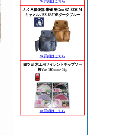
≫詳細はこちら
ふくろ倶楽部 朱雀 剛Gou SZ-835CM
キャメル / SZ-835DBダークブルー
≫詳細はこちら
四ツ目 木工用サイレントチップソー
桜Ver. 165mm×52p
≫詳細はこちら