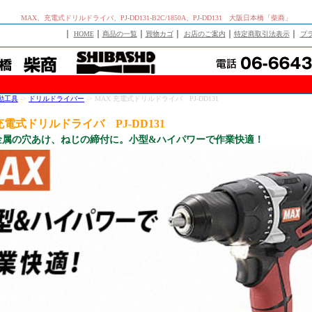
MAX、充電式ドリルドライバ、PJ-DD131-B2C/1850A、PJ-DD131 大阪日本橋「柴商」
｜
｜
｜
｜
｜
｜
HOME
商品の一覧
買物カゴ
お店のご案内
特定商取引法表示
プ
動工具
->
ドリルドライバー
-> MAX 充電式ドリルドライバ PJ-DD131
充電式ドリルドライバ PJ-DD131
金属の穴あけ、ねじの締付に。小型&ハイパワーで作業快適！