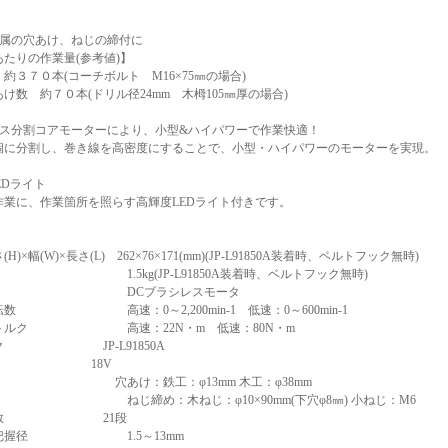
金属の穴あけ、ねじの締付に
たりの作業量(参考値)】
約３７０本(コーチボルト M16×75㎜の場合)
け数 約７０本(ドリル径24mm 木栂105㎜厚の場合)
レス分割コアモーターにより、小型&ハイパワーで作業快適！
個に分割し、巻き線を高密度にすることで、小型・ハイパワーのモーターを実現。
EDライト
作業に、作業箇所を照らす高輝度LEDライト付きです。
H)×幅(W)×長さ(L) 262×76×171(mm)(JP-L91850A装着時、ベルトフック無時)
.5kg(JP-L91850A装着時、ベルトフック無時)
タ DCブラシレスモータ
転数 高速：0～2,200min-1 低速：0～600min-1
付トルク 高速：22N・m 低速：80N・m
ク JP-L91850A
電圧 18V
穴あけ：鉄工：φ13mm 木工：φ38mm
め：木ねじ：φ10×90mm(下穴φ8㎜) 小ねじ：M6
ッチ数 21段
ク把握径 1.5～13mm