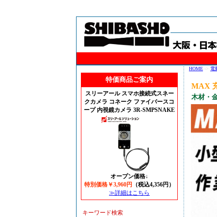
HOME
->
電
特価商品ご案内
MAX 
スリーアール スマホ接続式スネー
木材・
クカメラ コネーク ファイバースコ
ープ 内視鏡カメラ 3R-SMPSNAKE
オープン価格↓
特別価格￥3,960円
（税込4,356円）
≫詳細はこちら
キーワード検索