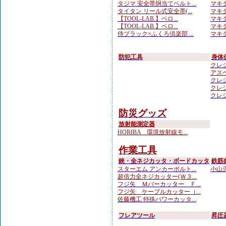
タジマ 安全帯胴当てベルト...
マキタ
タイタン リール式安全帯(...
マキタ
【TOOL-LAB.】ベロ...
マキタ
【TOOL-LAB.】ベロ...
マキタ
侍ブラック×ふくろ倶楽部 ...
マキタ
防犯工具
身体
クレシ
アスベ
クレシ
クレシ
クレシ
防災グッズ
放射能測定器
HORIBA 環境放射線モ...
作業工具
鋏・全ネジカッタ・ボードカッタ
鉄筋
スターエム アンカーボルト...
小山刃
超倍力全ネジカッター(Ｗ３...
フジ矢 Ｍバーカッター Ｆ...
フジ矢 ケーブルカッター（...
佐藤機工 特殊パワーカッタ...
フレアツール
昇圧