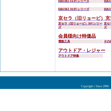
HiKOKI 14.4Vシリーズ
HiK
HiKOKI 10.8Vシリーズ
HiK
京セラ（旧リョービ）充
京セラ（旧リョービ）36Vシリー
京セ
ズ
ズ
会員様向け特価品
電動工具
その
アウトドア・レジャー
アウトドア特集
Copyright c Since 200