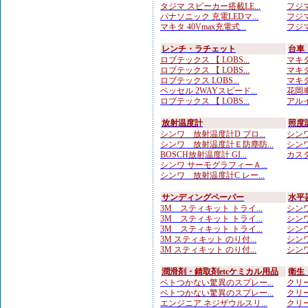
タジマ スピーカー搭載LE...
フジマ
パナソニック 充電LEDマ...
フジマ
マキタ 40Vmax充電式...
フジマ
レンチ・ラチェット
台車
ロブテックス 【 LOBS...
マキタ
ロブテックス 【 LOBS...
マキタ
ロブテックス LOBS...
マキタ
ベッセル 2WAYスピード...
花岡車
ロブテックス 【 LOBS...
アルイ
放射温度計
照度
シンワ 放射温度計D プロ...
シンワ
シンワ 放射温度計Ｅ防塵防...
シンワ
BOSCH放射温度計 GI...
カスタ
シンワ サーモグラフィーＡ...
シンワ 放射温度計C レー...
サンディングペーパー
水平
3M スティキット トライ...
シンワ
3M スティキット トライ...
シンワ
3M スティキット トライ...
シンワ
3M スティキット のり付...
シンワ
3M スティキット のり付...
シンワ
潤滑剤・錆取剤etcケミカル用品
衛生
ベトつかない驚異のスプレー...
クリー
ベトつかない驚異のスプレー...
クリー
エンジニア ネジザウルスリ...
クリー