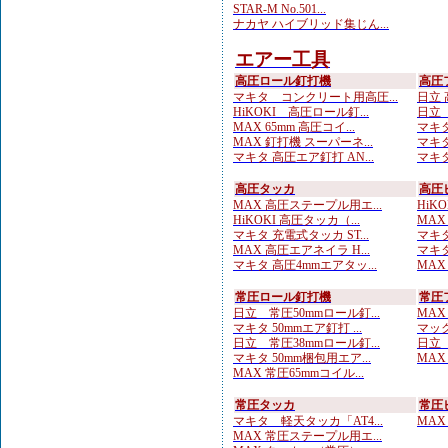
STAR-M No.501...
ナカヤ ハイブリッド集じん...
エアー工具
高圧ロール釘打機
高圧
マキタ コンクリート用高圧...
日立 
HiKOKI 高圧ロール釘...
日立 
MAX 65mm 高圧コイ...
マキタ
MAX 釘打機 スーパーネ...
マキタ
マキタ 高圧エア釘打 AN...
マキタ
高圧タッカ
高圧
MAX 高圧ステープル用エ...
HiK
HiKOKI 高圧タッカ（...
MAX
マキタ 充電式タッカ ST...
マキタ
MAX 高圧エアネイラ H...
マキタ
マキタ 高圧4mmエアタッ...
MAX
常圧ロール釘打機
常圧
日立 常圧50mmロール釘...
MAX
マキタ 50mmエア釘打 ...
マック
日立 常圧38mmロール釘...
日立 
マキタ 50mm梱包用エア...
MAX
MAX 常圧65mmコイル...
常圧タッカ
常圧
マキタ 軽天タッカ「AT4...
MAX
MAX 常圧ステープル用エ...