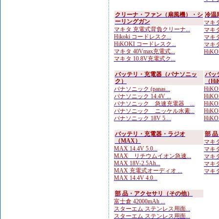
クリーナ・ファン（扇風機）・シ
冷温
ーリングガン
マキタ
マキタ 充電式背負クリーナ...
マキタ
Hikoki コードレスク...
マキタ
HiKOKI コードレスク...
マキタ
マキタ 40Vmax充電式...
HiK
マキタ 10.8V充電式ク...
バッテリ・充電器（パナソニッ
バッ
ク）
（Hi
パナソニック (panas...
HiKO
パナソニック 14.4V ...
HiKO
パナソニック 急速充電器 ...
HiK
パナソニック ニッケル水素...
HiKOK
パナソニック 18V 5....
HiKO
バッテリ・充電器・ラジオ
部 
（MAX）
マキタ
MAX 14.4V 5.0...
マキタ
MAX リチウムイオン急速...
マキタ
MAX 18V-2.5Ah...
マキタ
MAX 充電式オーディオ ...
マキタ
MAX 14.4V 4.0...
部 品・アクセサリ（その他）
富士倉 42000mAh ...
スターエム ステンレス用面...
スターエム ステンレス用面...