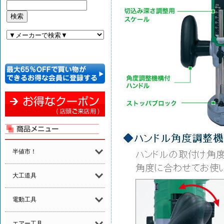
半値市！
大工道具
電動工具
エアー工具