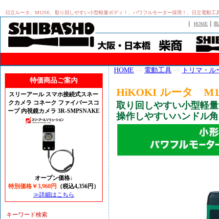
日立ルータ、M12SE、取り回しやすい小型軽量ボディ！、パワフルモーター採用！、日立電動工
｜
｜
HOME
商
HOME
->
電動工具
->
トリマ・ル
特価商品ご案内
HiKOKI ルータ M1
スリーアール スマホ接続式スネー
クカメラ コネーク ファイバースコ
取り回しやすい小型軽量
ープ 内視鏡カメラ 3R-SMPSNAKE
操作しやすいハンドル角
オープン価格↓
特別価格￥3,960円
（税込4,356円）
≫詳細はこちら
キーワード検索