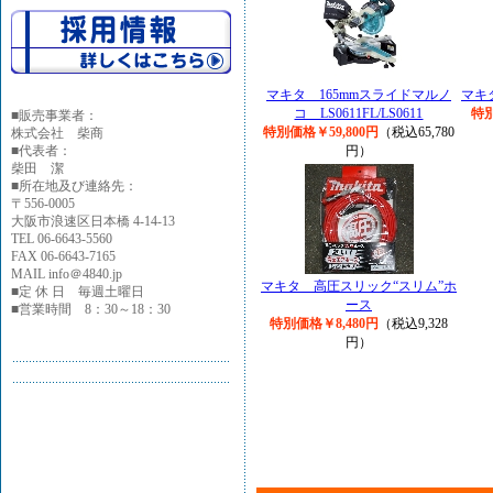
マキタ 165mmスライドマルノ
マキ
コ LS0611FL/LS0611
特別
■
販売事業者：
特別価格￥59,800円
（税込65,780
株式会社 柴商
■代表者：
円）
柴田 潔
■所在地及び連絡先：
〒556-0005
大阪市浪速区日本橋 4-14-13
TEL 06-6643-5560
FAX 06-6643-7165
MAIL info＠4840.jp
マキタ 高圧スリック“スリム”ホ
■定 休 日 毎週土曜日
ース
■営業時間 8：30～18：30
特別価格￥8,480円
（税込9,328
円）