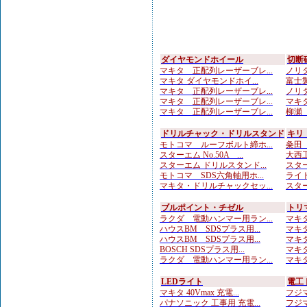
ダイヤモンドホイール
切断
マキタ 正配列レーザーブレ...
ノリタ
マキタ ダイヤモンドホイ...
富士製
マキタ 正配列レーザーブレ...
ノリタ
マキタ 正配列レーザーブレ...
マキタ
マキタ 正配列レーザーブレ...
柳瀬（
ドリルチャック・ドリルスタンド
キリ
モトコマ ルーフボルト締ホ...
粂田（
スターエム No.50A ...
大西工
スターエム ドリルスタンド...
スター
モトコマ SDS六角軸用ホ...
ライト
マキタ・ドリルチャックセッ...
スター
ブルポイント・チゼル
トリ
ラクダ 電動ハンマー用ラン...
マキタ
ハウスBM SDSプラス用...
マキタ
ハウスBM SDSプラス用...
マキタ
BOSCH SDSプラス用...
マキタ
ラクダ 電動ハンマー用ラン...
マキタ
LEDライト
電工
マキタ 40Vmax 充電...
フジマ
パナソニック 工事用 充電...
フジマ