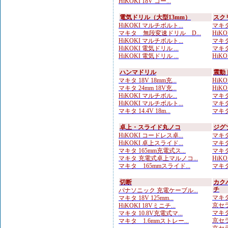
HiKOKI 18V コー...
電気ドリル（大型13mm）
スク
HiKOKI マルチボルト...
マキタ
マキタ 無段変速ドリル D...
HiK
HiKOKI マルチボルト...
マキタ
HiKOKI 電気ドリル ...
マキタ
HiKOKI 電気ドリル ...
HiKO
ハンマドリル
震動
マキタ 18V 18mm充...
HiKO
マキタ 24mm 18V充...
HiKOK
HiKOKI マルチボル...
マキタ
HiKOKI マルチボルト...
マキタ
マキタ 14.4V 18m...
マキタ
卓上・スライド丸ノコ
ジグ
HiKOKI コードレス卓...
マキタ
HiKOKI 卓上スライド...
マキタ
マキタ 165mm充電式ス...
マキタ
マキタ 充電式卓上マルノコ...
HiKO
マキタ 165mmスライド...
マキタ
切断
カク
チ
パナソニック 充電ケーブル...
マキタ
マキタ 18V 125mm...
京セラ
HiKOKI 18Vミニチ...
マキタ
マキタ 10.8V充電式マ...
京セラ
マキタ 1.6mmストレー...