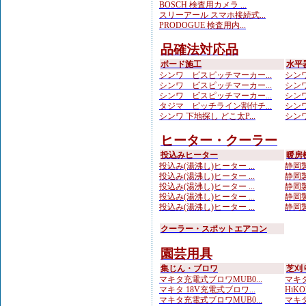
BOSCH 検査用カメラ ...
スリーアール スマホ接続式...
PRODOGUE 検査用内...
品確法対応品
ボード施工
水平
シンワ ビスピッチマーカー...
シンワ
シンワ ビスピッチマーカー...
シンワ
シンワ ビスピッチマーカー...
シンワ
タジマ ピッチライン割付チ...
シンワ
シンワ 下地探し どこ太P...
シンワ
ヒーター・クーラー
投込みヒーター
暖房
投込み(湯沸し)ヒーター ...
静岡製
投込み(湯沸し)ヒーター ...
静岡製
投込み(湯沸し)ヒーター ...
静岡製
投込み(湯沸し)ヒーター ...
静岡製
投込み(湯沸し)ヒーター ...
静岡製
クーラー・スポットエアコン
園芸用具
集じん・ブロワ
芝刈
マキタ充電式ブロワMUB0...
マキタ
マキタ 18V充電式ブロワ...
HiKO
マキタ充電式ブロワMUB0...
マキタ