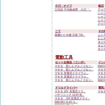
小刀・ナイフ
砥石
三代目 千代鶴貞秀 小刀「...
アイウ
シャプト
シャプ
シャプ
アイウ
こて
その
造園たたき鏝 元首 750...
ふくろ
ヒシカ
タジマ
タジマ
タジマ
電動工具
セット企画品（コンボ）
イン
マキタ 防じんマルノコセッ...
HiKOK
マキタ 防じんマルノコセッ...
マキタ 
マキタ 充電式ドライウォ...
マキタ
マキタ 充電式ドライウォ...
マキタ 
マキタ 防じんマルノコセッ...
HiKOK
ドリルドライバー
電気
マキタ 18V 充電式ドラ...
マキタ 
パナソニック 10.8V充...
マキタ 18V充電式ドライ...
HiKOKI 14.4Vコ...