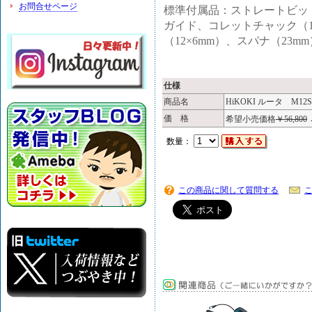
お問合せページ
標準付属品：ストレートビット
ガイド、コレットチャック（12
（12×6mm）、スパナ（23
仕様
商品名
HiKOKI ルータ M12S
価 格
希望小売価格
￥56,800
数量：
この商品に関して質問する