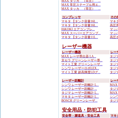
MAX タッカ （常圧） ...
MAX 常圧ステープル用エ...
MAX タッカ （常圧） ...
コンプレッサ
その
マキタ 【タンク容量16L...
マキタ
マキタ 【タンク容量16L...
高圧用
HiKOKI エアコンプレ...
マッハ
MAX スーパーエアコンプ...
マッハ
マキタ 【タンク容量11L...
高圧ホ
レーザー機器
レーザー機器
レー
MAX レーザ墨出器 LA...
タジマ
京セラ グリーンレーザー墨...
タジマ
マイト工業 グリーンレーザ...
タジマ
シンワ レーザーロボLEX...
タジマ
マイト工業 超高輝度LDグ...
タジマ
レーザー距離計
レー
シンワ レーザー距離計 L...
MAX
シンワ レーザー距離計 ...
タジマ
タジマ レーザー距離計 L...
MA
マキタ レーザー距離計 L...
シンワ
BOSCH グリーンレーザ...
タジマ
安全用品・防犯工具
安全帯・腰道具・安全工具
マキ