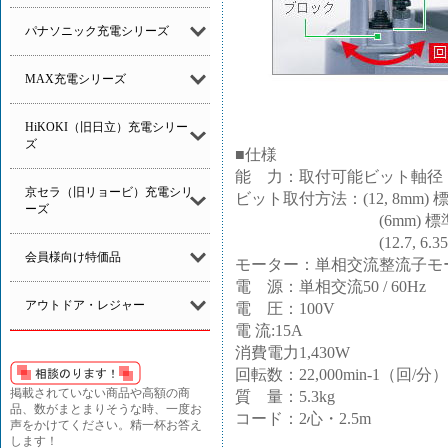
パナソニック充電シリーズ
MAX充電シリーズ
HiKOKI（旧日立）充電シリー
ズ
■仕様
能 力：取付可能ビット軸径 12, 8, 
京セラ（旧リョービ）充電シリ
ビット取付方法：(12, 8mm
ーズ
(6mm) 標準のチ
(12.7, 6.35)
会員様向け特価品
モーター：単相交流整流子モ
電 源：単相交流50 / 60Hz
アウトドア・レジャー
電 圧：100V
電 流:15A
消費電力1,430W
回転数：22,000min-1（回/分）
掲載されていない商品や高額の商
質 量：5.3kg
品、数がまとまりそうな時、一度お
コード：2心・2.5m
声をかけてください。精一杯お答え
します！