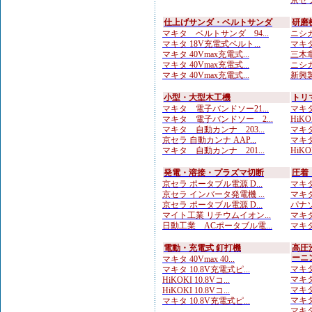
京セラ
仕上げサンダ・ベルトサンダ
研磨
マキタ ベルトサンダ 94...
ニシガ
マキタ 18V充電式ベルト...
マキタ
マキタ 40Vmax充電式...
三木章
マキタ 40Vmax充電式...
ニシガ
マキタ 40Vmax充電式...
新興製
小型・大型木工機
トリ
マキタ 電子バンドソー21...
マキタ
マキタ 電子バンドソー 2...
HiKO
マキタ 自動カンナ 203...
マキタ
京セラ 自動カンナ AAP...
マキタ
マキタ 自動カンナ 201...
HiKO
発電・溶接・プラズマ切断
圧着
京セラ ポータブル電源 D...
マキタ
京セラ インバータ発電機 ...
マキタ
京セラ ポータブル電源 D...
パナソ
マイト工業 リチウムイオン...
マキタ
日動工業 ACポータブル電...
マキタ
電動・充電式 釘打機
高圧
ーニ
マキタ 40Vmax 40...
マキタ
マキタ 10.8V充電式ピ...
マキタ
HiKOKI 10.8Vコ...
マキタ
HiKOKI 10.8Vコ...
マキタ
マキタ 10.8V充電式ピ...
マキタ