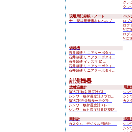
クレシ
クレシ
現場用記録帳・ノート
ペン
土牛 現場用新素材レベルブ...
ロブテ
ロブテ
VICTO
ロブテ
VICTO
切断機
石井超硬 リニアターボタイ...
石井超硬 リニアターボタイ...
石井超硬 イナズマ IZ-...
石井超硬 リニアターボタイ...
石井超硬 リニアターボタイ...
計測機器
放射温度計
照度
BOSCH放射温度計 GI...
シンワ
シンワ 放射温度計D プロ...
シンワ
BOSCH赤外線サーモグラ...
カスタ
シンワ 放射温度計B レー...
シンワ 放射温度計Ｅ防塵防...
回転計
温湿
カスタム デジタル回転計 ...
シンワ
シンワ