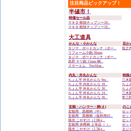
注目商品ピックアップ！
半値市！
特価セール品
マキタ 軽快チップソー10...
マキタ 軽快チップソー10...
大工道具
かんな・小かんな
豆か
タジマ ボードカンナ（ボー...
垣之作
リフォーム小鉋 36mm
タジマ ボードカンナ（ボー...
高昇 ヤリ鉋 15mm 桐...
スターエム NeoShar...
内丸・外丸かんな
特殊
ちょん平 外丸かんな 9m...
三木龍 
ちょん平 内丸かんな 18...
ちょん
ちょん平 外丸かんな 30...
ちょん
ちょん平 外丸かんな 24...
三木龍
ちょん平 外丸かんな 36...
常三郎
玄能・ハンマー・柄(え)
のこ
玄能用 黒檀柄（中）
ゼット
玄能用 黒檀柄（仮枠用45...
ゼット
孫光 こやすけ（2.0Kg...
ゼット
玄能用 赤樫柄 上等品（（...
ゼット
孫光 こやすけ（2.5Kg...
タジマ