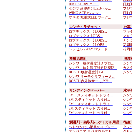
HiKOKI 18V コー...
日動工
タジマ 建築向けLEDヘッ...
フジマ
WING ACE (ウィン...
日動工
マキタ 充電式LEDワーク...
フジマ
レンチ・ラチェット
台車
ロブテックス 【 LOBS...
マキタ
ロブテックス LOBS...
マキタ
ロブテックス 【 LOBS...
ナンシ
ロブテックス 【 LOBS...
花岡車
ベッセル 2WAYパワード...
花岡車
放射温度計
照度
シンワ 放射温度計D プロ...
シンワ
シンワ 放射温度計Ｅ防塵防...
カスタ
BOSCH放射温度計 GI...
シンワ
シンワ サーモグラフィーＡ...
BOSCH赤外線サーモグラ...
サンディングペーパー
水平
3M スティキット トライ...
シンワ
3M スティキット のり付...
シンワ
3M スティキット トライ...
シンワ
3M スティキット のり付...
シンワ
3M スティキット のり付...
シンワ
潤滑剤・錆取剤etcケミカル用品
衛生
ベトつかない驚異のスプレー...
クレシ
エンジニア ネジザウルスリ...
クリー