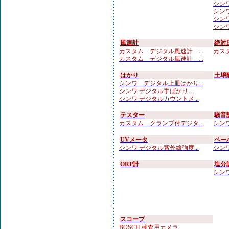
シンワ
シンワ
シンワ
シンワ
風速計
絶対
カスタム デジタル風速計 ...
カスタ
カスタム デジタル風速計 ...
はかり
土壌
シンワ デジタル上皿はかり...
シンワ デジタル手ばかり ...
シンワ デジタルカウントメ...
テスター
騒音
カスタム クランプ付デジタ...
シンワ
UVメータ
ペー
シンワ デジタル紫外線強度...
シンワ
ORP計
塩分
シンワ
スコープ
BOSCH 検査用カメラ ...