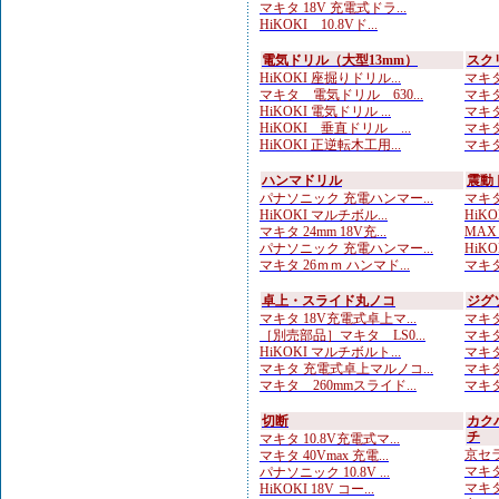
マキタ 18V 充電式ドラ...
HiKOKI 10.8Vド...
電気ドリル（大型13mm）
スク
HiKOKI 座掘りドリル...
マキタ
マキタ 電気ドリル 630...
マキタ
HiKOKI 電気ドリル ...
マキタ
HiKOKI 垂直ドリル ...
マキタ
HiKOKI 正逆転木工用...
マキタ
ハンマドリル
震動
パナソニック 充電ハンマー...
マキタ
HiKOKI マルチボル...
HiKOK
マキタ 24mm 18V充...
MAX
パナソニック 充電ハンマー...
HiKOK
マキタ 26ｍｍ ハンマド...
マキタ
卓上・スライド丸ノコ
ジグ
マキタ 18V充電式卓上マ...
マキタ
［別売部品］マキタ LS0...
マキタ
HiKOKI マルチボルト...
マキタ
マキタ 充電式卓上マルノコ...
マキタ
マキタ 260mmスライド...
マキタ
切断
カク
チ
マキタ 10.8V充電式マ...
京セラ
マキタ 40Vmax 充電...
マキタ
パナソニック 10.8V ...
マキタ
HiKOKI 18V コー...