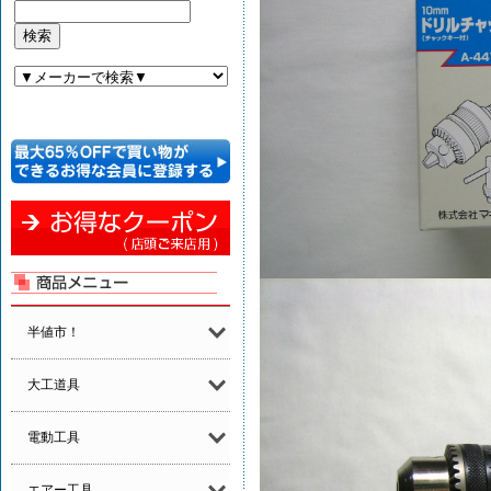
半値市！
大工道具
電動工具
エアー工具