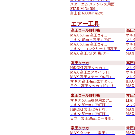
スターエム ステンレス用面...
STAR-M No.501...
富士倉 60000ｍAh大...
エアー工具
高圧ロール釘打機
高圧
MAX 50mm 高圧コイ...
マキタ
マキタ 65ｍｍ高圧エア釘...
マキタ
MAX 50mm 高圧コイ...
マキタ
マキタ コンクリート用高圧...
マキタ
MAX 高圧ねじ打機 ター...
MAX
高圧タッカ
高圧
HiKOKI 高圧タッカ（...
マキタ
MAX 高圧エアネイラ H...
マキタ
MAX 高圧ステープル用エ...
マキタ
マキタ 高圧4mmエアタッ...
HiK
日立 高圧タッカ（10ミリ...
MAX
常圧ロール釘打機
常圧
マキタ 50mm梱包用エア...
日立 
マキタ 90mmエア釘打（...
マック
HiKOKI 常圧ばら釘打...
MAX
マキタ 50mmエア釘打 ...
MAX
日立 常圧50mmロール釘...
常圧タッカ
常圧
MAX タッカ （常圧） ...
MAX