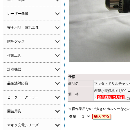
レーザー機器
安全用品・防犯工具
防災グッズ
作業工具
計測機器
仕様
品確法対応品
商品名
マキタ・ドリルチャッ
希望小売価格
￥1,900
価 格
ヒーター・クーラー
※
は
※軽作業用なので大きいホルソーなど
園芸用具
数量：
マキタ充電シリーズ