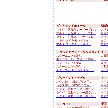
ダイヤモンドホイール
切断
マキタ 正配列レーザーブレ...
ノリタ
マキタ 正配列レーザーブレ...
マキタ
マキタ 正配列レーザーブレ...
ノリタ
マキタ ダイヤモンドホイ...
タジマ
マキタ ダイヤモンドホイ...
マキタ
ドリルチャック・ドリルスタンド
キリ
スターエム No.50P ...
大日商
モトコマ ルーフボルト締ホ...
パナソニ
スターエム No.50W ...
スター
スターエム No.50A ...
大西工
スターエム ドリルスタンド...
ライト
ブルポイント・チゼル
トリ
ハウスBM SDSプラス用...
マキタ
ハウスBM SDSプラス用...
マキタ
ラクダ 電動ハンマー用ラン...
マキタ
ラクダ 電動ハンマー用ラン...
マキタ
ラクダ 電動ハンマー用ラン...
マキタ
LEDライト
電工
タジマ スピーカー搭載LE...
日動工