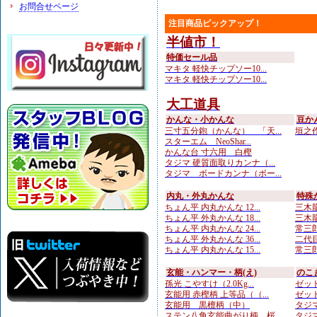
お問合せページ
注目商品ピックアップ！
半値市！
特価セール品
マキタ 軽快チップソー10...
マキタ 軽快チップソー10...
大工道具
かんな・小かんな
豆か
三寸五分鉋（かんな） 「天...
垣之作
スターエム NeoShar...
かんな台 寸六用 白樫
タジマ 硬質面取りカンナ（...
タジマ ボードカンナ（ボー...
内丸・外丸かんな
特殊
ちょん平 内丸かんな 12...
三木龍
ちょん平 外丸かんな 18...
三木龍
ちょん平 内丸かんな 24...
常三郎
ちょん平 外丸かんな 36...
二代目
ちょん平 内丸かんな 15...
常三郎
玄能・ハンマー・柄(え)
のこ
孫光 こやすけ（2.0Kg...
ゼット
玄能用 赤樫柄 上等品（（...
ゼット
玄能用 黒檀柄（中）
タジマ
ステン八角玄能曲がり柄 桜...
タジマ