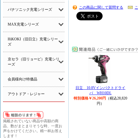
この商品に関して質問する
パナソニック充電シリーズ
MAX充電シリーズ
HiKOKI（旧日立）充電シリー
ズ
京セラ（旧リョービ）充電シリ
ーズ
会員様向け特価品
日立 10.8Vインパクトドライ
バ WH10DL
アウトドア・レジャー
特別価格￥26,200円
（税込28,820
円）
掲載されていない商品や高額の商
品、数がまとまりそうな時、一度お
声をかけてください。精一杯お答え
します！