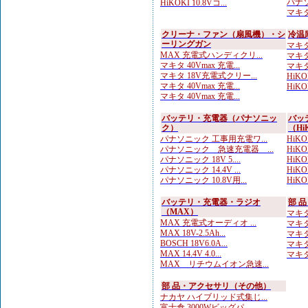
パナソ
HiKOKI 10.8Vコ...
マキタ
クリーナ・ファン（扇風機）・シ
冷温
ーリングガン
マキタ
MAX 充電式ハンディクリ...
マキタ
マキタ 40Vmax 充電...
マキタ
マキタ 18V充電式クリー...
HiK
マキタ 40Vmax 充電...
HiK
マキタ 40Vmax 充電...
バッテリ・充電器（パナソニッ
バッ
ク）
（Hi
パナソニック 工事用充電ワ...
HiKO
パナソニック 急速充電器 ...
HiKOK
パナソニック 18V 5....
HiKO
パナソニック 14.4V ...
HiKOK
パナソニック 10.8V用...
HiK
バッテリ・充電器・ラジオ
部 
（MAX）
マキタ
MAX 充電式オーディオ ...
マキタ
MAX 18V-2.5Ah...
マキタ
BOSCH 18V6.0A...
マキタ
MAX 14.4V 4.0...
マキタ
MAX リチウムイオン急速...
部 品・アクセサリ（その他）
ナカヤ ハイブリッド式集じ...
富士倉 3000Wビッグパ...