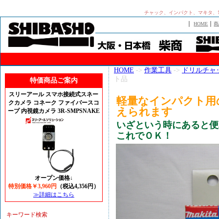
チャック、インパクト、マキタ、
｜
｜
HOME
商
HOME
->
作業工具
->
ドリルチャ
ト品
特価商品ご案内
スリーアール スマホ接続式スネー
軽量なインパクト用
クカメラ コネーク ファイバースコ
えられます
ープ 内視鏡カメラ 3R-SMPSNAKE
いざという時にあると便
これでＯＫ！
オープン価格↓
特別価格￥3,960円
（税込4,356円）
≫詳細はこちら
キーワード検索