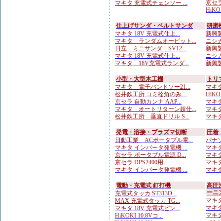
京セラ
マキタ 充電式チェンソー ...
HiKO
仕上げサンダ・ベルトサンダ
研磨
マキタ 18V 充電式仕上...
新興製
マキタ ランダムオービット...
ニシガ
日立 ミニサンダ SV12...
新興製
マキタ 18V 充電式仕上...
ニシガ
マキタ 18V充電式ランダ...
新興製
小型・大型木工機
トリ
マキタ 電子バンドソー21...
マキタ
松井鉄工所 コミ栓角のみ ...
HiKO
京セラ 自動カンナ AAP...
マキタ
マキタ オートリターン超仕...
マキタ
松井鉄工所 垂直ドリル S...
マキタ
発電・溶接・プラズマ切断
圧着
日動工業 ACポータブル電...
パナソ
マキタ インバータ発電機 ...
マキタ
京セラ ポータブル電源 D...
マキタ
京セラ DPS2400用 ...
マキタ
マキタ インバータ発電機 ...
マキタ
電動・充電式 釘打機
高圧
ーニ
充電式タッカ ST313D...
マキタ
MAX 充電式タッカ TG...
マキタ
マキタ 18V 充電式ピン...
マキタ
HiKOKI 10.8Vコ...