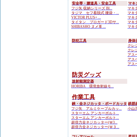
安全帯・腰道具・安全工具
マキ
フジ矢 収納シリーズ Bl...
マキタ
タジマ セフ着脱式 腰袋・...
マキタ
VICTOR PLUS+ ...
マキタ
タイタン プロガード3Dサ...
マキタ
SHIBASHO ヌメ革 ...
マキタ
防犯工具
身体
クレシ
クレシ
アスベ
アスベ
アスベ
防災グッズ
放射能測定器
HORIBA 環境放射線モ...
作業工具
鋏・全ネジカッタ・ボードカッタ
鉄筋
フジ矢 アルミケーブルカッ...
小山刃
スターエム アンカーボルト...
スターエム アンカーボルト...
超倍力全ネジカッター(Ｗ3...
超倍力全ネジカッター(Ｗ３...
フレアツール
昇圧