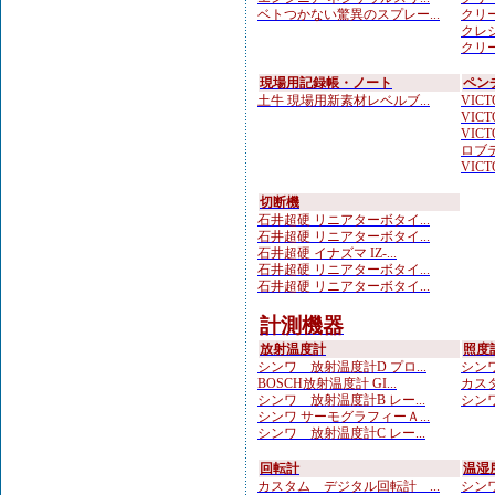
ベトつかない驚異のスプレー...
クリー
クレシ
クリー
現場用記録帳・ノート
ペン
土牛 現場用新素材レベルブ...
VICTO
VICTO
VICTO
ロブテ
VICTO
切断機
石井超硬 リニアターボタイ...
石井超硬 リニアターボタイ...
石井超硬 イナズマ IZ-...
石井超硬 リニアターボタイ...
石井超硬 リニアターボタイ...
計測機器
放射温度計
照度
シンワ 放射温度計D プロ...
シンワ
BOSCH放射温度計 GI...
カスタ
シンワ 放射温度計B レー...
シンワ
シンワ サーモグラフィーＡ...
シンワ 放射温度計C レー...
回転計
温湿
カスタム デジタル回転計 ...
シンワ