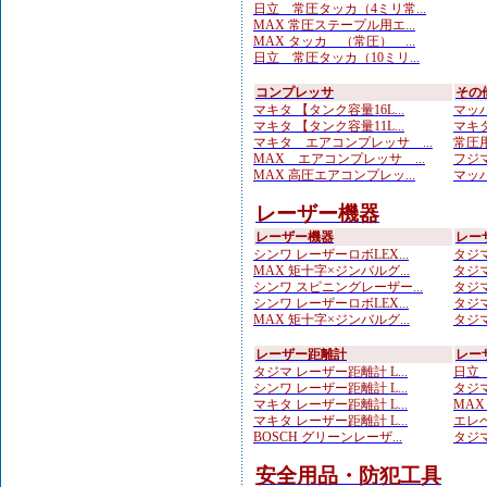
日立 常圧タッカ（4ミリ常...
MAX 常圧ステープル用エ...
MAX タッカ （常圧） ...
日立 常圧タッカ（10ミリ...
コンプレッサ
その
マキタ 【タンク容量16L...
マッハ
マキタ 【タンク容量11L...
マキタ
マキタ エアコンプレッサ ...
常圧用
MAX エアコンプレッサ ...
フジマ
MAX 高圧エアコンプレッ...
マッハ
レーザー機器
レーザー機器
レー
シンワ レーザーロボLEX...
タジマ
MAX 矩十字×ジンバルグ...
タジマ
シンワ スピニングレーザー...
タジマ
シンワ レーザーロボLEX...
タジマ
MAX 矩十字×ジンバルグ...
タジマ
レーザー距離計
レー
タジマ レーザー距離計 L...
日立 
シンワ レーザー距離計 L...
タジマ
マキタ レーザー距離計 L...
MAX
マキタ レーザー距離計 L...
エレベ
BOSCH グリーンレーザ...
タジマ
安全用品・防犯工具