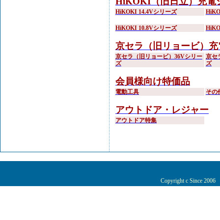
HiKOKI（旧日立）充
HiKOKI 14.4Vシリーズ
HiK
HiKOKI 10.8Vシリーズ
HiK
京セラ（旧リョービ）充
京セラ（旧リョービ）36Vシリー
京セ
ズ
ズ
会員様向け特価品
電動工具
その
アウトドア・レジャー
アウトドア特集
Copyright c Since 200