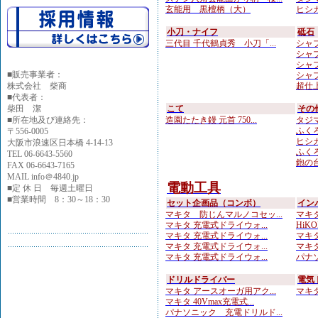
玄能用 黒檀柄（大）
ヒシカ
小刀・ナイフ
砥石
三代目 千代鶴貞秀 小刀「...
シャプト
シャプト
シャプ
■
販売事業者：
シャプ
株式会社 柴商
超仕上
■代表者：
柴田 潔
こて
その
■所在地及び連絡先：
造園たたき鏝 元首 750...
タジマ
ふくろ
〒556-0005
ヒシカ
大阪市浪速区日本橋 4-14-13
ふくろ
TEL 06-6643-5560
鉋の台
FAX 06-6643-7165
MAIL info＠4840.jp
電動工具
■定 休 日 毎週土曜日
■営業時間 8：30～18：30
セット企画品（コンボ）
イン
マキタ 防じんマルノコセッ...
マキタ
マキタ 充電式ドライウォ...
HiKOK
マキタ 充電式ドライウォ...
マキタ
マキタ 充電式ドライウォ...
マキタ
マキタ 充電式ドライウォ...
パナソ
ドリルドライバー
電気
マキタ アースオーガ用アク...
マキタ 
マキタ 40Vmax充電式...
パナソニック 充電ドリルド...