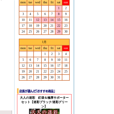
mon
tue
wed
thu
fri
sat
sun
1
2
3
4
5
6
7
8
9
10
11
12
13
14
15
16
17
18
19
20
21
22
23
24
25
26
27
28
29
30
1月
mon
tue
wed
thu
fri
sat
sun
1
2
3
4
5
6
7
8
9
10
11
12
13
14
15
16
17
18
19
20
21
22
23
24
25
26
27
28
29
30
31
大人の迷彩 釘袋＆極厚サポーター
セット【迷彩ブラック/迷彩グリー
ン】