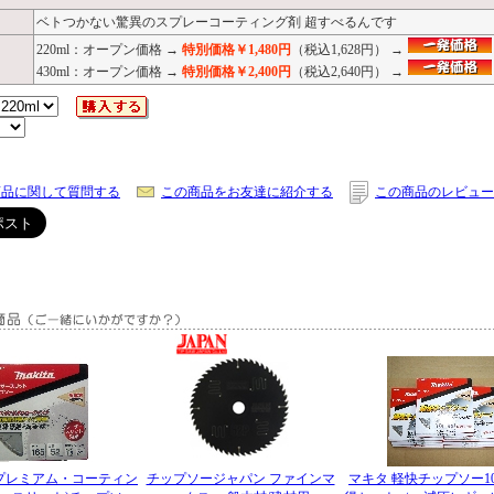
ベトつかない驚異のスプレーコーティング剤 超すべるんです
220ml：オープン価格 →
特別価格￥1,480円
（税込1,628円） →
430ml：オープン価格 →
特別価格￥2,400円
（税込2,640円） →
商品に関して質問する
この商品をお友達に紹介する
この商品のレビュー
プレミアム・コーティン
チップソージャパン ファインマ
マキタ 軽快チップソー1