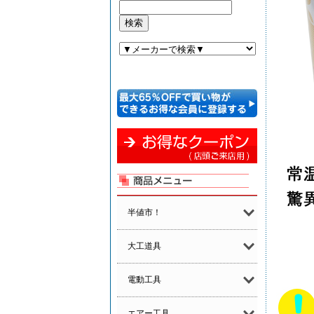
半値市！
大工道具
電動工具
エアー工具