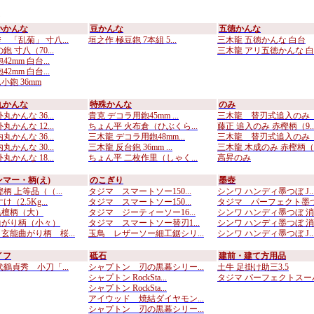
小かんな
豆かんな
五徳かんな
 「乱菊」 寸八...
垣之作 極豆鉋 7本組 5...
三木龍 五徳かんな 白台
鉋 寸八（70...
三木龍 アリ五徳かんな 白..
2mm 白台...
2mm 白台...
小鉋 36mm
丸かんな
特殊かんな
のみ
丸かんな 36...
貴克 デコラ用鉋45mm ...
三木龍 替刃式追入のみ （
丸かんな 12...
ちょん平 火布倉（ひぶくら...
藤正 追入のみ 赤樫柄（9..
丸かんな 36...
三木龍 デコラ用鉋48mm...
三木龍 替刃式追入のみ （
丸かんな 30...
三木龍 反台鉋 36mm ...
三木龍 木成のみ 赤樫柄（..
丸かんな 18...
ちょん平 二枚作里（しゃく...
高昇のみ
マー・柄(え)
のこぎり
墨壺
柄 上等品（（...
タジマ スマートソー150...
シンワ ハンディ墨つぼ J..
（2.5Kg...
タジマ スマートソー150...
タジマ パーフェクト墨つぼ
黒檀柄（大）
タジマ ジーティーソー16...
シンワ ハンディ墨つぼ 消..
曲がり柄（小々）
タジマ スマートソー替刃1...
シンワ ハンディ墨つぼ 消..
玄能曲がり柄 桜...
玉鳥 レザーソー細工鋸シリ...
シンワ ハンディ墨つぼ J..
イフ
砥石
建前・建て方用品
代鶴貞秀 小刀「...
シャプトン 刃の黒幕シリー...
土牛 足掛け助三3.5
シャプトン RockSta...
タジマ パーフェクトスーパ.
シャプトン RockSta...
アイウッド 焼結ダイヤモン...
シャプトン 刃の黒幕シリー...