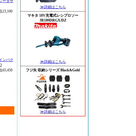
レータサ
≫詳細はこちら
23,100
マキタ 18V充電式レシプロソー
JR189DRGX/DZ
トインパク
≫詳細はこちら
D
65,450
フジ矢 収納シリーズ Black&Gold
≫詳細はこちら