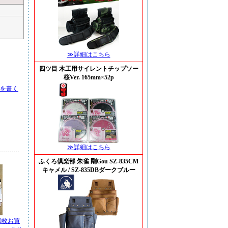
≫詳細はこちら
四ツ目 木工用サイレントチップソー
桜Ver. 165mm×52p
を書く
≫詳細はこちら
ふくろ倶楽部 朱雀 剛Gou SZ-835CM
キャメル / SZ-835DBダークブルー
0枚お買