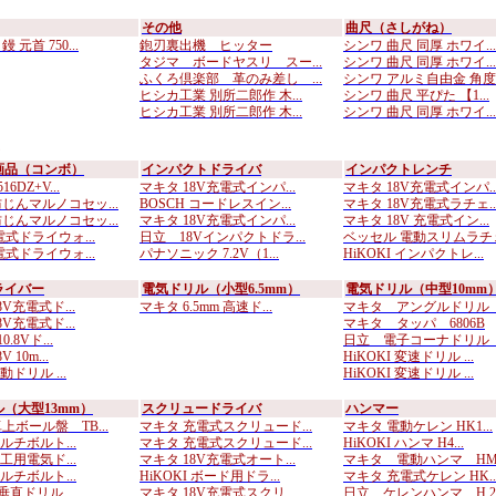
その他
曲尺（さしがね）
元首 750...
鉋刃裏出機 ヒッター
シンワ 曲尺 同厚 ホワイ...
タジマ ボードヤスリ スー...
シンワ 曲尺 同厚 ホワイ...
ふくろ倶楽部 革のみ差し ...
シンワ アルミ自由金 角度..
ヒシカ工業 別所二郎作 木...
シンワ 曲尺 平ぴた 【1...
ヒシカ工業 別所二郎作 木...
シンワ 曲尺 同厚 ホワイ...
画品（コンボ）
インパクトドライバ
インパクトレンチ
6DZ+V...
マキタ 18V充電式インパ...
マキタ 18V充電式インパ..
じんマルノコセッ...
BOSCH コードレスイン...
マキタ 18V充電式ラチェ..
じんマルノコセッ...
マキタ 18V充電式インパ...
マキタ 18V 充電式イン...
式ドライウォ...
日立 18Vインパクトドラ...
ベッセル 電動スリムラチェ.
式ドライウォ...
パナソニック 7.2V（1...
HiKOKI インパクトレ...
ライバー
電気ドリル（小型6.5mm）
電気ドリル（中型10mm
8V充電式ド...
マキタ 6.5mm 高速ド...
マキタ アングルドリル D
8V充電式ド...
マキタ タッパ 6806B
0.8Vド...
日立 電子コーナドリル D
 10m...
HiKOKI 変速ドリル ...
振動ドリル ...
HiKOKI 変速ドリル ...
（大型13mm）
スクリュードライバ
ハンマー
上ボール盤 TB...
マキタ 充電式スクリュード...
マキタ 電動ケレン HK1...
マルチボルト...
マキタ 充電式スクリュード...
HiKOKI ハンマ H4...
木工用電気ド...
マキタ 18V充電式オート...
マキタ 電動ハンマ HM0.
マルチボルト...
HiKOKI ボード用ドラ...
マキタ 充電式ケレン HK..
 垂直ドリル ...
マキタ 18V充電式スクリ...
日立 ケレンハンマ H 2..