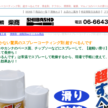
レーコーティング剤、超すべるんです、滑走剤、テフロン、潤滑剤、被膜、マルノコのベースの滑り
｜
｜
｜
｜
｜
｜
HOME
商品の一覧
買物カゴ
お店のご案内
特定商取引法表示
プ
業工具
->
潤滑剤・錆取剤etcケミカル用品
-> ベトつかない驚異のスプレーコーティング剤 超すべる
かない驚異のスプレーコーティング剤 超すべるんです
コやカンナのベース面、チップソーなどにスプレーして、【超軽い滑り
して長持ち！
べるんです」は常温でスプレーして乾燥するから、現場で手軽に使えて
も効果あり！