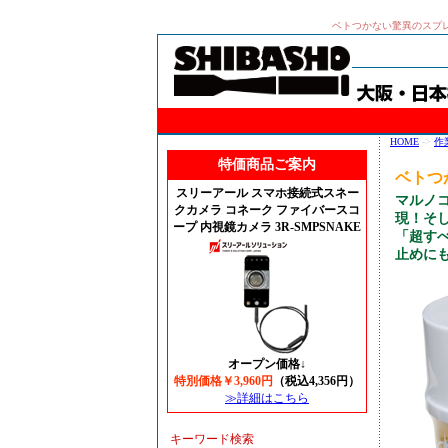
ベトつかない驚異のスプ
HOME
->
作
特価商品ご案内
ベトつ
スリーアール スマホ接続式スネー
マルノ
クカメラ コネーク ファイバースコ
現！そ
ープ 内視鏡カメラ 3R-SMPSNAKE
「超す
止めに
オープン価格↓
特別価格￥3,960円
（税込4,356円）
≫詳細はこちら
キーワード検索