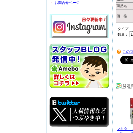
お問合せページ
商品名
価 格
タイプ：
数量：
この
マキタ 