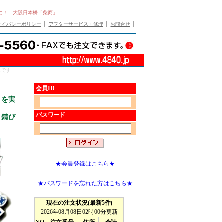
に！ 大阪日本橋「柴商」
｜
｜
｜
ライバシーポリシー
アフターサービス・修理
お問合せ
んです
会員ID
】を実
パスワード
、錆び
★会員登録はこちら★
★パスワードを忘れた方はこちら★