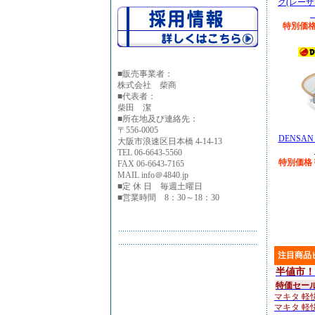
グ(レー
特別価格￥
■
販売事業者：
株式会社 柴商
■代表者：
柴田 潔
■所在地及び連絡先：
〒556-0005
DENSAN
大阪市浪速区日本橋 4-14-13
TEL 06-6643-5560
特別価格￥
FAX 06-6643-7165
MAIL info＠4840.jp
■定 休 日 毎週土曜日
■営業時間 8：30～18：30
注目商品
半値市！
特価セー
マキタ 軽快
マキタ 軽快