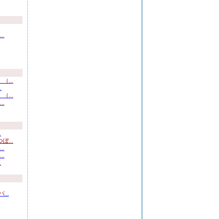
.
...
.
...
.
.
...
.
.
.
..