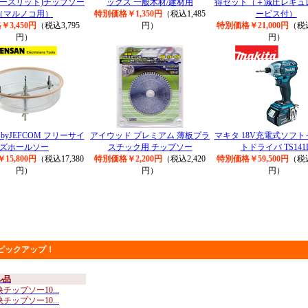
ザースリット)チップソー
ックス 一般木材/建材用
得セット（＋減圧レギュ
（マルノコ用）
特別価格￥1,350円
（税込1,485
ービス付）
3,450円
（税込3,795
円）
特別価格￥21,000円
（税込
円）
円）
 byJEFCOM フリーサイ
アイウッド プレミアム 薄板プラ
マキタ 18V充電式ソフ
ズホールソー
スチック用 チップソー
トドライバ TS141
15,800円
（税込17,380
特別価格￥2,200円
（税込2,420
特別価格￥59,500円
（税込
円）
円）
円）
ピックアップ！
ル品
チップソー10...
チップソー10...