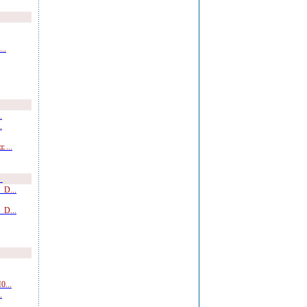
.
.
.
..
）
...
...
..
.
.