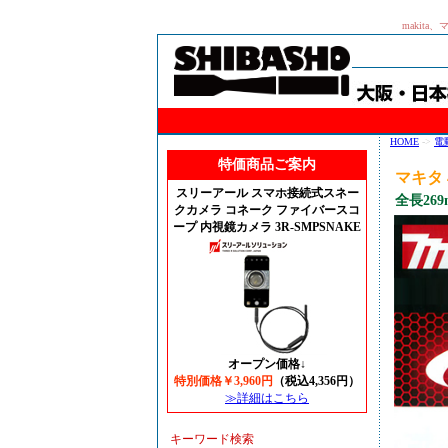
makit
HOME
->
電
特価商品ご案内
マキタ 
スリーアール スマホ接続式スネー
全長2
クカメラ コネーク ファイバースコ
ープ 内視鏡カメラ 3R-SMPSNAKE
オープン価格↓
特別価格￥3,960円
（税込4,356円）
≫詳細はこちら
キーワード検索