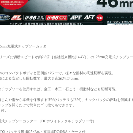
 125mm充電式チップソーカッタ
xシリーズに切断スピードが約2.8倍［当社従来機比(14.4V) ］の125mm充電式チップソ
9mmのコンパクトボディと圧倒的パワーで、様々な部材の高速切断を実現。
御による安定した回転数で、最大切込深さは46mm。
のチップソーを使用すれば、金工・木工・石こう・樹脂材なども切断可能。
じんや雨から本機を保護するIP56(バッテリもIP56)、キックバックの反動を低減する
ャップを開くだけで簡単にゴミ捨てもできます。
ト付。
充電式チップソーカッター ［DCホワイトメタルチップソー付］
GRDX バッテリBL4025×2本・充電器DC40RA・ケース付