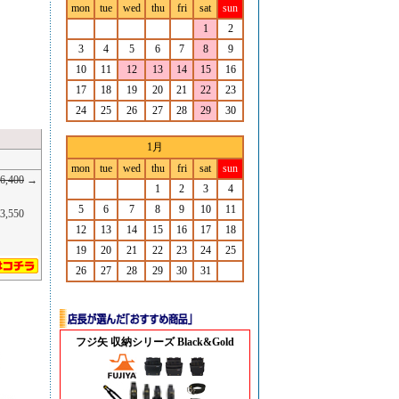
mon
tue
wed
thu
fri
sat
sun
1
2
3
4
5
6
7
8
9
10
11
12
13
14
15
16
17
18
19
20
21
22
23
24
25
26
27
28
29
30
1月
mon
tue
wed
thu
fri
sat
sun
6,400
→
1
2
3
4
5
6
7
8
9
10
11
,550
12
13
14
15
16
17
18
19
20
21
22
23
24
25
26
27
28
29
30
31
フジ矢 収納シリーズ Black&Gold