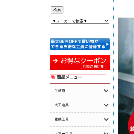
半値市！
大工道具
電動工具
エアー工具