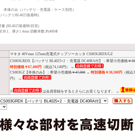
3GZ 本体のみ（バッテリ・充電器・ケース別売）
g (バッテリBL4025装着時)
量 (BL4025装着時/目安)
38.1、厚さ1.4mm 切断本数 約400本
マキタ 40Vmax 125mm充電式チップソーカッタ CS003GRDX/GZ
CS003GRDX【バッテリ BL4025×2 ・充電器 DC40RA付】：希望小売価格
￥10
特別価格￥67,400円
（税込74,140円） →
CS003GZ【本体のみ】：希望小売価格
￥47,000
→
特別価格￥30,500円
（税込33
円） →
※
は会員登録をするとさらにお安くなります。 →