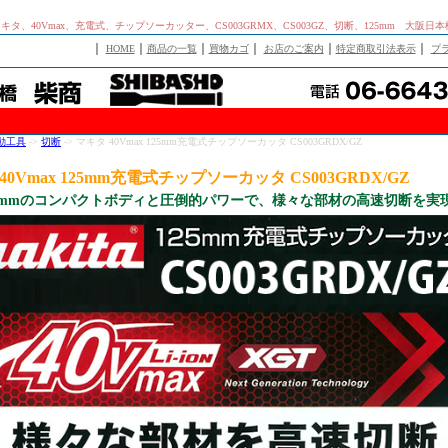
a、マキタ、40Vmax、充電式、チップソーカッター、CS003GRMX、CS003GZ、切断、125mm 大阪日
｜
｜
｜
｜
｜
｜
HOME
商品の一覧
買物カゴ
お店のご案内
特定商取引法表示
プ
動工具
->
切断
-> マキタ 40Vmax 125mm充電式チップソーカッタ CS003GRDX/GZ
40Vmax 125mm充電式チップソーカッタ CS003GRDX/GZ
69mmのコンパクトボディと圧倒的パワーで、様々な部材の高速切断を実