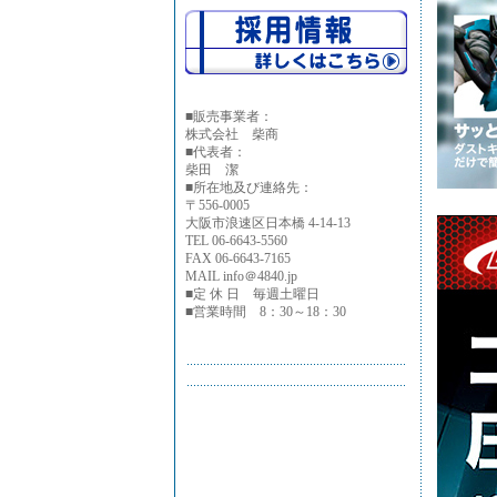
■
販売事業者：
株式会社 柴商
■代表者：
柴田 潔
■所在地及び連絡先：
〒556-0005
大阪市浪速区日本橋 4-14-13
TEL 06-6643-5560
FAX 06-6643-7165
MAIL info＠4840.jp
■定 休 日 毎週土曜日
■営業時間 8：30～18：30