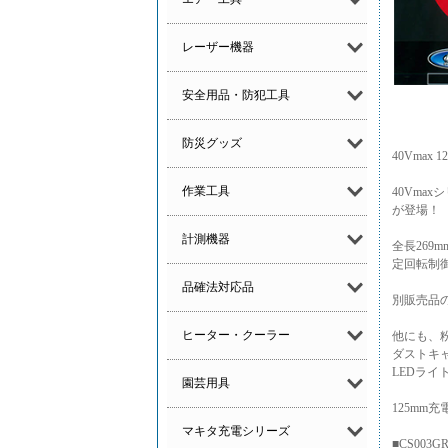
レーザー機器
安全用品・防犯工具
防災グッズ
40Vmax
作業工具
40Vma
が登場！
計測機器
全長26
定回転制
品確法対応品
別販売品
ヒーター・クーラー
他にも、粉
ダストキ
LEDライ
園芸用具
125mm
マキタ充電シリーズ
■CS003