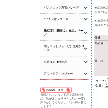
パナソニック充電シリーズ
■CS00
質量2.9k
MAX充電シリーズ
■1充電作業
電線管 外径
HiKOKI（旧日立）充電シリー
ズ
仕様
商品名
京セラ（旧リョービ）充電シリ
ーズ
価 格
会員様向け特価品
アウトドア・レジャー
タイプ：
数量：
掲載されていない商品や高額の商
品、数がまとまりそうな時、一度お
声をかけてください。精一杯お答え
します！