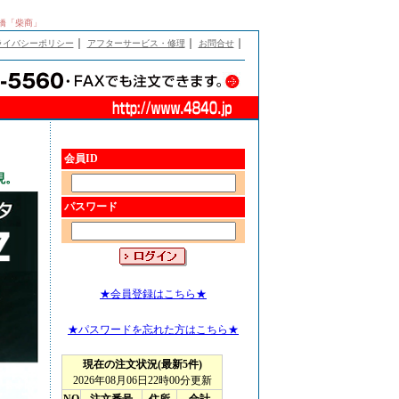
本橋「柴商」
｜
｜
｜
ライバシーポリシー
アフターサービス・修理
お問合せ
会員ID
現。
パスワード
★会員登録はこちら★
★パスワードを忘れた方はこちら★