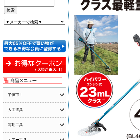
半値市！
大工道具
電動工具
エアー工具