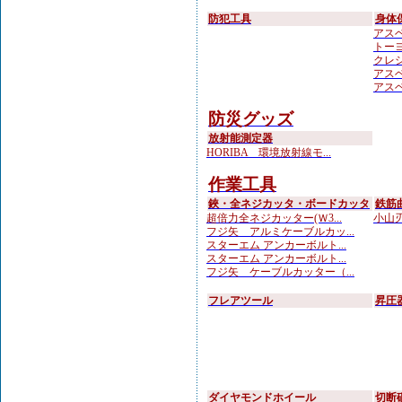
防犯工具
身体
アスベ
トーヨ
クレシ
アスベ
アスベ
防災グッズ
放射能測定器
HORIBA 環境放射線モ...
作業工具
鋏・全ネジカッタ・ボードカッタ
鉄筋
超倍力全ネジカッター(Ｗ3...
小山刃
フジ矢 アルミケーブルカッ...
スターエム アンカーボルト...
スターエム アンカーボルト...
フジ矢 ケーブルカッター（...
フレアツール
昇圧
ダイヤモンドホイール
切断