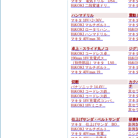
マキタ 電気ドリル DS4...
マキタ
HiKOKI 二段変速ドリ...
マキタ
ハンマドリル
震動
マキタ 18V×2=36V...
マキタ
HiKOKI マルチボルト...
マキタ
HiKOKI ロータリハン...
HiKOK
HiKOKI ハンマドリル...
マキタ
マキタ 40Vmax 30...
マキタ 
卓上・スライド丸ノコ
ジグ
HiKOKI コードレス卓...
マキタ
190mm 18V充電式ス...
HiKO
［別売部品］マキタ LS0...
HiKO
HiKOKI マルチボルト...
マキタ
マキタ 40Vmax 19...
マキタ 
切断
カク
チ
パナソニック 14.4V/...
京セラ
HiKOKI コードレス鉄...
マキタ
HiKOKI コードレス鉄...
マキタ
マキタ 18V充電式コンパ...
京セラ
HiKOKI 18Vミニチ...
京セラ
仕上げサンダ・ベルトサンダ
研磨
マキタ 仕上げサンダ BO...
新興製
HiKOKI マルチボルト...
新興製
マキタ 40Vmax 充電...
ニシガ