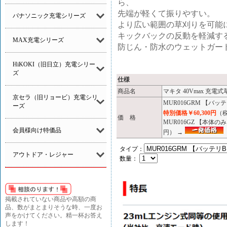
ら、
先端が軽くて振りやすい。
パナソニック充電シリーズ
より広い範囲の草刈りを可能
キックバックの反動を軽減する
MAX充電シリーズ
防じん・防水のウェットガード
HiKOKI（旧日立）充電シリー
ズ
仕様
商品名
マキタ 40Vmax 充電式
京セラ（旧リョービ）充電シリ
MUR016GRM 【バッ
ーズ
特別価格￥60,300円
（税
価 格
MUR016GZ 【本体
会員様向け特価品
円） →
タイプ：
アウトドア・レジャー
数量：
掲載されていない商品や高額の商
品、数がまとまりそうな時、一度お
声をかけてください。精一杯お答え
します！