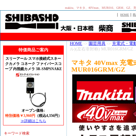
makita、マキタ、40Vmax、MUR016、GR
｜
｜
HOME
商
HOME
->
園芸用具
->
充電式・電
ル)(左右非対称) MUR016GRM/GZ
特価商品ご案内
スリーアール スマホ接続式スネー
マキタ 40Vmax 充
クカメラ コネーク ファイバースコ
MUR016GRM/GZ
ープ 内視鏡カメラ 3R-SMPSNAKE
オープン価格↓
特別価格￥3,960円
（税込4,356円）
≫詳細はこちら
キーワード検索