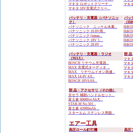
マキタ ロボットクリーナ ...
マキタ 
マキタ 18V充電式クリー...
バッテリ・充電器（パナソニッ
バッ
ク）
（Hi
パナソニック ニッケル水素...
HiKOK
パナソニック 10.8V用...
HiKOK
パナソニック (panas...
HiKOK
パナソニック 18V 5....
HiKO
パナソニック 28.8V ...
HiKOK
バッテリ・充電器・ラジオ
部 
（MAX）
マキタ
BOSCH リチウム充電器...
マキタ
MAX 充電式オーディオ ...
マキタ
MAX リチウムイオン急速...
マキタ
MAX 14.4V 4.0...
マキタ
BOSCH 18V6.0A...
部 品・アクセサリ（その他）
京セラ 補助ハンドルセット...
富士倉 60000ｍAh大...
STAR-M No.501...
富士倉 42000mAh ...
スターエム ステンレス用面...
エアー工具
高圧ロール釘打機
高圧