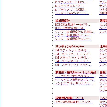
ロブテックス 【 LOBS...
アルイ
ロブテックス LOBST...
ナンシ
ロブテックス 【 LOBS...
マキタ
ベッセル 2WAYパワード...
花岡車
放射温度計
照度
BOSCH赤外線サーモグラ...
カスタ
BOSCH放射温度計 GI...
シンワ
シンワ 放射温度計Ｅ防塵防...
シンワ
シンワ 放射温度計C レー...
シンワ 放射温度計B レー...
サンディングペーパー
水平
3M スティキット のり付...
シンワ
3M スティキット トライ...
シンワ
3M スティキット のり付...
シンワ
3M スティキット トライ...
シンワ
3M スティキット トライ...
シンワ
潤滑剤・錆取剤etcケミカル用品
衛生
ベトつかない驚異のスプレー...
クレシ
ベトつかない驚異のスプレー...
クレシ
エンジニア ネジザウルスリ...
クリー
クリー
クリー
現場用記録帳・ノート
ペン
土牛 現場用新素材レベルブ...
ロブテ
VICTO