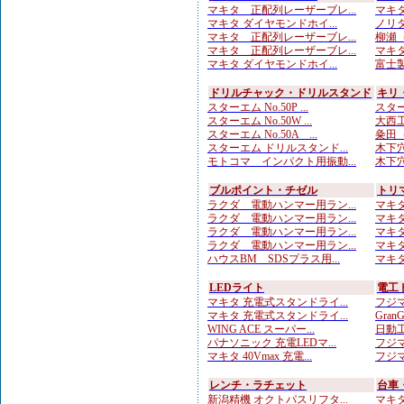
マキタ 正配列レーザーブレ...
マキタ
マキタ ダイヤモンドホイ...
ノリタ
マキタ 正配列レーザーブレ...
柳瀬（
マキタ 正配列レーザーブレ...
マキタ
マキタ ダイヤモンドホイ...
富士製
ドリルチャック・ドリルスタンド
キリ
スターエム No.50P ...
スター
スターエム No.50W ...
大西工
スターエム No.50A ...
粂田（
スターエム ドリルスタンド...
木下穴
モトコマ インパクト用振動...
木下穴
ブルポイント・チゼル
トリ
ラクダ 電動ハンマー用ラン...
マキタ
ラクダ 電動ハンマー用ラン...
マキタ
ラクダ 電動ハンマー用ラン...
マキタ
ラクダ 電動ハンマー用ラン...
マキタ
ハウスBM SDSプラス用...
マキタ
LEDライト
電工
マキタ 充電式スタンドライ...
フジマ
マキタ 充電式スタンドライ...
Gran
WING ACE スーパー...
日動工
パナソニック 充電LEDマ...
フジマ
マキタ 40Vmax 充電...
フジマ
レンチ・ラチェット
台車
新潟精機 オクトパスリフタ...
マキタ