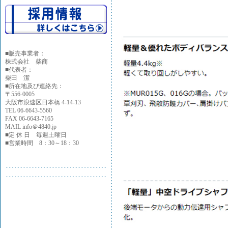
■
販売事業者：
株式会社 柴商
■代表者：
柴田 潔
■所在地及び連絡先：
〒556-0005
大阪市浪速区日本橋 4-14-13
TEL 06-6643-5560
FAX 06-6643-7165
MAIL info＠4840.jp
■定 休 日 毎週土曜日
■営業時間 8：30～18：30