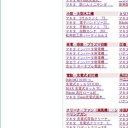
マキタ 40Vmax充電式...
ニシガ
マキタ 防じんミニサンダ ...
新興製
小型・大型木工機
トリ
マキタ 5寸カクノミ 73...
マキタ
マキタ 電子バンドソー21...
Hikok
マキタ 手動カクノミ 73...
マキタ
マキタ 自動カンナ 203...
マキタ
松井鉄工所 バーティカル３
マキタ 
発電・溶接・プラズマ切断
圧着
マキタ インバータ発電機 ...
マキタ
マキタ インバータ発電機 ...
パナソニ
マキタ インバータ発電機 ...
マキタ
京セラ インバータ発電機 ...
マキタ
京セラ ポータブル電源 D...
マキタ
電動・充電式 釘打機
高圧
ーニ
HiKOKI 10.8Vコ...
マキタ
充電式タッカ ST313D...
マキタ
MAX 充電式タッカ TG...
マキタ
Hikoki 高圧ロール釘...
マキタ
マキタ 35mm充電式面木...
パナソ
クリーナ・ファン（扇風機）・シ
冷温
ーリングガン
マキタ 
マキタ 充電式背負クリーナ...
マキタ 
マキタ 充電式クリーナ C...
マキタ 
マキタ ロボットクリーナR...
マキタ 