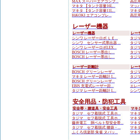
MAX スーパーエアコンプ...
高圧用
マキタ 【タンク容量16L...
マッハ
マキタ 【タンク容量11L...
マキタ
HiKOKI エアコンプレ...
高圧用
レーザー機器
レーザー機器
レー
シンワ レーザーロボ ＬＥ...
タジマ
シンワ センサー式墨出器 ...
タジマ
シンワ レーザーロボLEX...
タジマ
BOSCH レーザー墨出し...
タジマ
BOSCH レーザー墨出し...
タジマ
レーザー距離計
レー
BOSCH グリーンレーザ...
タジマ
マキタ レーザー距離計 L...
タジマ
BOSCH グリーンレーザ...
シンワ
EBIS 充電式レーザー距...
エレベ
タジマ レーザー距離計 L...
シンワ
安全用品・防犯工具
安全帯・腰道具・安全工具
マキ
タジマ セフ着脱式 工具ホ...
マキタ
タジマ セフ着脱式 工具ホ...
マキタ
藤井電工 胴ベルト型安全帯...
マキタ
タジマ セフ着脱式 腰袋・...
マキタ
ふくろ倶楽部 朱雀 ヌバッ...
マキタ