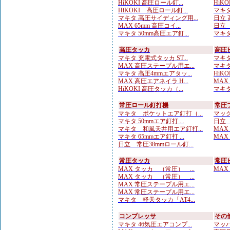
HiKOKI 高圧ロール釘...
HiKO
HiKOKI 高圧ロール釘...
マキタ
マキタ 高圧サイディング用...
日立 
MAX 65mm 高圧コイ...
日立 
マキタ 50mm高圧エア釘...
マキタ
高圧タッカ
高圧
マキタ 充電式タッカ ST...
マキタ
MAX 高圧ステープル用エ...
マキタ
マキタ 高圧4mmエアタッ...
HiKO
MAX 高圧エアネイラ H...
MAX
HiKOKI 高圧タッカ（...
マキタ
常圧ロール釘打機
常圧
マキタ ポケットエア釘打（...
マック
マキタ 50mmエア釘打 ...
日立 
マキタ 和風天井用エア釘打...
MAX
マキタ 65mmエア釘打 ...
MAX
日立 常圧38mmロール釘...
常圧タッカ
常圧
MAX タッカ （常圧） ...
MAX
MAX タッカ （常圧） ...
MAX 常圧ステープル用エ...
MAX 常圧ステープル用エ...
マキタ 軽天タッカ「AT4...
コンプレッサ
その
マキタ 46気圧エアコンプ...
マッハ