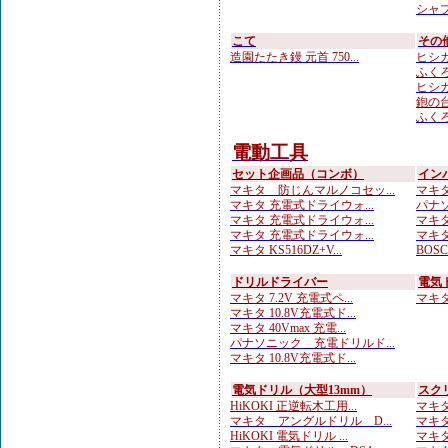
シャプ
こて
その
造園たたき鏝 元首 750...
ヒシカ
ふくろ
ヒシカ
鉋の台
ふくろ
電動工具
セット企画品（コンボ）
イン
マキタ 防じんマルノコセッ...
マキタ 
マキタ 充電式ドライウォ...
パナソ
マキタ 充電式ドライウォ...
マキタ 
マキタ 充電式ドライウォ...
マキタ
マキタ KS516DZ+V...
BOS
ドリルドライバー
電気
マキタ 7.2V 充電式ペ...
マキタ 
マキタ 10.8V充電式ド...
マキタ 40Vmax 充電...
パナソニック 充電ドリルド...
マキタ 10.8V充電式ド...
電気ドリル（大型13mm）
スク
HiKOKI 正逆転木工用...
マキタ
マキタ アングルドリル D...
マキタ
HiKOKI 電気ドリル ...
マキタ