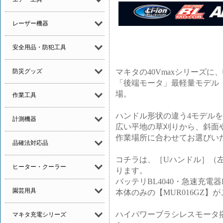
レーザー機器
安全用品・防犯工具
マキタの40Vmaxシリーズ
防災グッズ
「後端モータ」最軽量モデル（
場。
作業工具
ハンドル形状の違う4モデル
計測機器
広い平地の草刈りから、斜面
作業場所に合わせてお選びい
品確法対応品
コチラは、［Uハンドル］（左
ヒーター・クーラー
ります。
バッテリBL4040・急速充電器
園芸用具
本体のみの【MUR016GZ】
ハイパワーブラシレスモータ搭
マキタ充電シリーズ