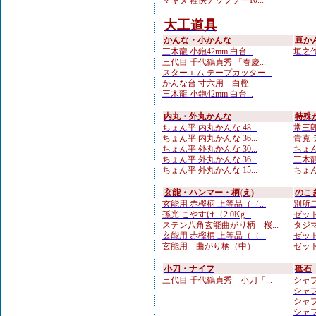
マキタ 軽快チップソー10...
大工道具
かんな・小かんな
豆か
三木龍 小鉋42mm 白台...
垣之作 
三代目 千代鶴貞秀 「春慶...
スターエム テープカッター...
かんな台 寸六用 白樫
三木龍 小鉋42mm 白台...
内丸・外丸かんな
特殊
ちょん平 内丸かんな 48...
常三郎
ちょん平 内丸かんな 36...
貴克 
ちょん平 外丸かんな 30...
ちょん
ちょん平 外丸かんな 36...
三木龍
ちょん平 外丸かんな 15...
ちょん
玄能・ハンマー・柄(え)
のこ
玄能用 赤樫柄 上等品（（...
別所二
孫光 こやすけ（2.0Kg...
ゼット
ステン八角玄能曲がり柄 桜...
タジマ
玄能用 赤樫柄 上等品（（...
ゼット
玄能用 曲がり柄（中）
ゼット
小刀・ナイフ
砥石
三代目 千代鶴貞秀 小刀「...
シャプト
シャプト
シャプ
シャプ