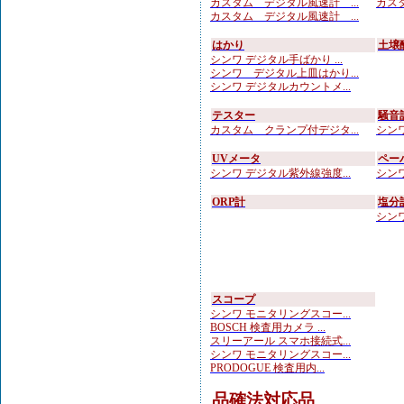
カスタム デジタル風速計 ...
カスタ
カスタム デジタル風速計 ...
はかり
土壌
シンワ デジタル手ばかり ...
シンワ デジタル上皿はかり...
シンワ デジタルカウントメ...
テスター
騒音
カスタム クランプ付デジタ...
シンワ
UVメータ
ペー
シンワ デジタル紫外線強度...
シンワ
ORP計
塩分
シンワ
スコープ
シンワ モニタリングスコー...
BOSCH 検査用カメラ ...
スリーアール スマホ接続式...
シンワ モニタリングスコー...
PRODOGUE 検査用内...
品確法対応品