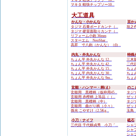
マキタ 軽快チップソー10...
マキタ 軽快チップソー10...
大工道具
かんな・小かんな
豆か
タジマ 石膏ボードカンナ（...
垣之作
タジマ 硬質面取りカンナ（...
リフォーム小鉋 36mm
スターエム NeoShar...
高昇 寸八鉋（かんな）（白...
内丸・外丸かんな
特殊
ちょん平 外丸かんな 12...
三木龍
ちょん平 外丸かんな 42...
二代目
ちょん平 外丸かんな 15...
ちょん
ちょん平 内丸かんな 30...
ちょん
ちょん平 外丸かんな 9m...
ちょん
玄能・ハンマー・柄(え)
のこ
玄能用 黒檀柄（仮枠用45...
タジマ
玄能用 赤樫柄 上等品（（...
ゼット
玄能用 黒檀柄（中）
タジマ
玄能用 曲がり柄（小々）
ゼット
孫光 こやすけ（2.5Kg...
玉鳥 
小刀・ナイフ
砥石
三代目 千代鶴貞秀 小刀「...
シャプ
シャプ
シャプト