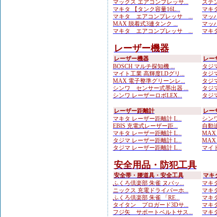
マックス エアコンプレッサ...
ステン
マキタ 【タンク容量16L...
マキタ
マキタ エアコンプレッサ ...
マッハ
MAX 脱着式3連タンク ...
マッハ
マキタ エアコンプレッサ ...
マキタ
レーザー機器
レーザー機器
レー
BOSCH マルチ探知機 ...
タジマ
マイト工業 高輝度LDグリ...
タジマ
MAX 電子整準グリーンレ...
タジマ
シンワ センサー式墨出器 ...
タジマ
シンワ レーザーロボLEX...
タジマ
レーザー距離計
レー
マキタ レーザー距離計 L...
シンワ
EBIS 充電式レーザー距...
自動追
マキタ レーザー距離計 L...
MA
タジマ レーザー距離計 L...
MAX
タジマ レーザー距離計 L...
マイト
安全用品・防犯工具
安全帯・腰道具・安全工具
マキ
ふくろ倶楽部 朱雀 ヌバッ...
マキタ
ニックス 充電ドライバーホ...
マキタ
ふくろ倶楽部 朱雀 「RE...
マキタ
タイタン プロガード3Dサ...
マキタ
フジ矢 サポートベルトサス...
マキタ