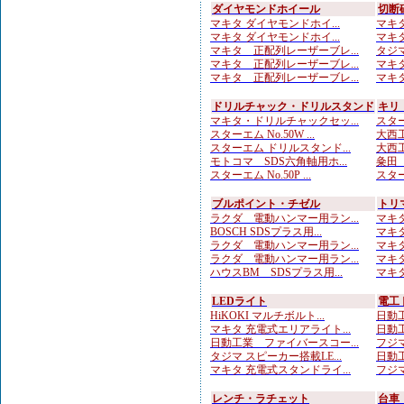
ダイヤモンドホイール
切断
マキタ ダイヤモンドホイ...
マキタ
マキタ ダイヤモンドホイ...
マキタ
マキタ 正配列レーザーブレ...
タジマ
マキタ 正配列レーザーブレ...
マキタ
マキタ 正配列レーザーブレ...
マキタ
ドリルチャック・ドリルスタンド
キリ
マキタ・ドリルチャックセッ...
スター
スターエム No.50W ...
大西工
スターエム ドリルスタンド...
大西工
モトコマ SDS六角軸用ホ...
粂田（
スターエム No.50P ...
スター
ブルポイント・チゼル
トリ
ラクダ 電動ハンマー用ラン...
マキタ
BOSCH SDSプラス用...
マキタ
ラクダ 電動ハンマー用ラン...
マキタ
ラクダ 電動ハンマー用ラン...
マキタ
ハウスBM SDSプラス用...
マキタ
LEDライト
電工
HiKOKI マルチボルト...
日動工
マキタ 充電式エリアライト...
日動工
日動工業 ファイバースコー...
フジマ
タジマ スピーカー搭載LE...
日動工
マキタ 充電式スタンドライ...
フジマ
レンチ・ラチェット
台車