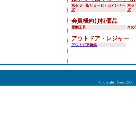
京セラ（旧リョービ）36Vシリー
京セ
ズ
ズ
会員様向け特価品
電動工具
その
アウトドア・レジャー
アウトドア特集
Copyright c Since 200