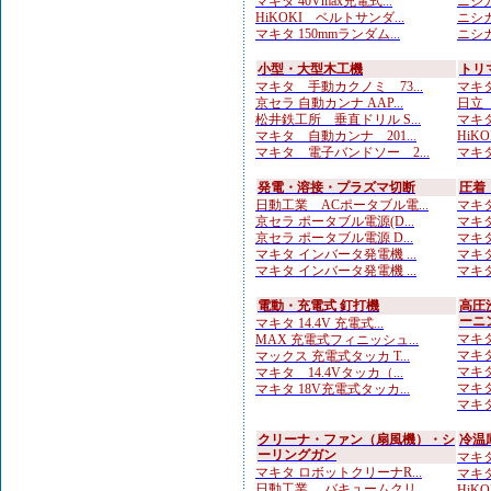
マキタ 40Vmax充電式...
ニシガ
HiKOKI ベルトサンダ...
ニシガ
マキタ 150mmランダム...
ニシガ
小型・大型木工機
トリ
マキタ 手動カクノミ 73...
マキタ
京セラ 自動カンナ AAP...
日立
松井鉄工所 垂直ドリル S...
マキタ
マキタ 自動カンナ 201...
HiKO
マキタ 電子バンドソー 2...
マキタ
発電・溶接・プラズマ切断
圧着
日動工業 ACポータブル電...
マキタ
京セラ ポータブル電源(D...
マキタ
京セラ ポータブル電源 D...
マキタ
マキタ インバータ発電機 ...
マキタ
マキタ インバータ発電機 ...
マキタ
電動・充電式 釘打機
高圧
ーニ
マキタ 14.4V 充電式...
マキタ
MAX 充電式フィニッシュ...
マキタ
マックス 充電式タッカ T...
マキタ
マキタ 14.4Vタッカ（...
マキタ
マキタ 18V充電式タッカ...
マキタ
クリーナ・ファン（扇風機）・シ
冷温
ーリングガン
マキタ
マキタ ロボットクリーナR...
マキタ
日動工業 バキュームクリ...
HiK