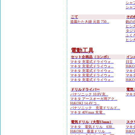
シャプト
シャプト
こて
その
造園たたき鏝 元首 750...
鉋の台
ヒシカ
タジマ
ふくろ
ヒシカ
電動工具
セット企画品（コンボ）
イン
マキタ 充電式ドライウォ...
日立 
マキタ 充電式ドライウォ...
HiKOK
マキタ 充電式ドライウォ...
マキタ 
マキタ 充電式ドライウォ...
マキタ
マキタ 充電式ドライウォ...
HiKO
ドリルドライバー
電気
パナソニック 10.8V充...
マキタ 
マキタ アースオーガ用アク...
HiKOKI 14.4Vコ...
パナソニック 充電ドリルド...
マキタ 40Vmax 充電...
電気ドリル（大型13mm）
スク
マキタ 電気ドリル 630...
マキタ
HiKOKI 垂直ドリル ...
HiK