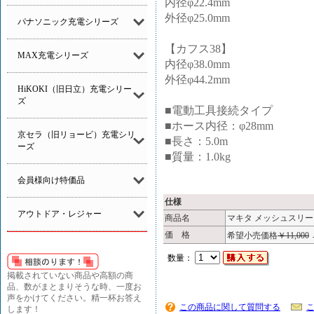
内径φ22.4mm
外径φ25.0mm
パナソニック充電シリーズ
【カフス38】
MAX充電シリーズ
内径φ38.0mm
外径φ44.2mm
HiKOKI（旧日立）充電シリー
ズ
■電動工具接続タイプ
■ホース内径：φ28mm
京セラ（旧リョービ）充電シリ
■長さ：5.0m
ーズ
■質量：1.0kg
会員様向け特価品
仕様
アウトドア・レジャー
商品名
マキタ メッシュスリーブホ
価 格
希望小売価格
￥11,000
数量：
掲載されていない商品や高額の商
品、数がまとまりそうな時、一度お
声をかけてください。精一杯お答え
この商品に関して質問する
します！