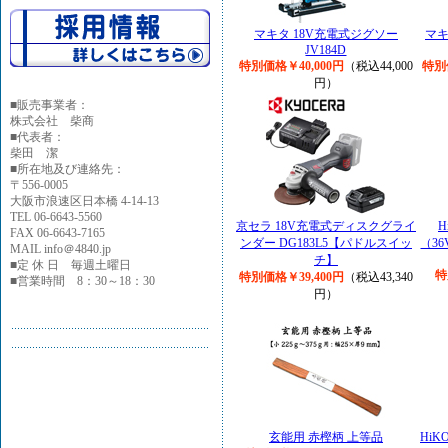
マキタ 18V充電式ジグソー
マキ
JV184D
特別価格￥40,000円
（税込44,000
特別
円）
■
販売事業者：
株式会社 柴商
■代表者：
柴田 潔
■所在地及び連絡先：
〒556-0005
大阪市浪速区日本橋 4-14-13
TEL 06-6643-5560
京セラ 18V充電式ディスクグライ
H
FAX 06-6643-7165
ンダー DG183L5【パドルスイッ
（3
MAIL info＠4840.jp
チ】
■定 休 日 毎週土曜日
特
特別価格￥39,400円
（税込43,340
■営業時間 8：30～18：30
円）
玄能用 赤樫柄 上等品
HiK