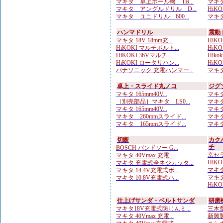
マキタ 卓上ボール盤 TB...
マキタ
マキタ アングルドリル D...
HiKO
マキタ ユニドリル 600...
マキタ
ハンマドリル
震動
マキタ 18V 18mm充...
HiKO
HiKOKI マルチボルト...
HiKOK
HiKOKI 36Vマルチ...
Hik
HiKOKI ロータリハン...
HiKOK
パナソニック 充電ハンマー...
マキタ
卓上・スライド丸ノコ
ジグ
マキタ 165mm40V...
マキタ
［別売部品］マキタ LS0...
マキタ
マキタ 165mm40V...
マキタ
マキタ 260mmスライド...
マキタ
マキタ 165mmスライド...
マキタ
切断
カク
チ
BOSCH バンドソー G...
京セラ
マキタ 40Vmax 充電...
HiKO
マキタ 充電式全ネジカッタ...
マキタ
マキタ 14.4V充電式ボ...
マキタ
マキタ 10.8V充電式ハ...
HiKO
仕上げサンダ・ベルトサンダ
研磨
マキタ18V充電式防じんミ...
三木章
マキタ 40Vmax 充電...
新興製