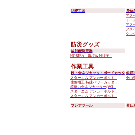
防犯工具
身体
アスベ
トーヨ
アスベ
アスベ
クレシ
防災グッズ
放射能測定器
HORIBA 環境放射線モ...
作業工具
鋏・全ネジカッタ・ボードカッタ
鉄筋
スターエム アンカーボルト...
小山刃
佐藤機工 特殊パワーカッタ...
超倍力全ネジカッター(Ｗ3...
スターエム アンカーボルト...
スターエム アンカーボルト...
フレアツール
昇圧