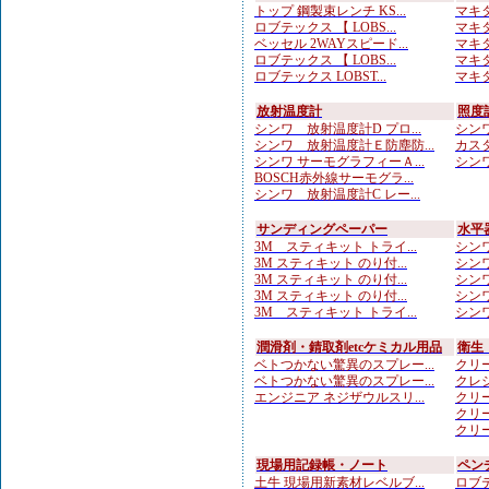
トップ 鋼製束レンチ KS...
マキタ
ロブテックス 【 LOBS...
マキタ
ベッセル 2WAYスピード...
マキタ
ロブテックス 【 LOBS...
マキタ
ロブテックス LOBST...
マキタ
放射温度計
照度
シンワ 放射温度計D プロ...
シンワ
シンワ 放射温度計Ｅ防塵防...
カスタ
シンワ サーモグラフィーＡ...
シンワ
BOSCH赤外線サーモグラ...
シンワ 放射温度計C レー...
サンディングペーパー
水平
3M スティキット トライ...
シンワ
3M スティキット のり付...
シンワ
3M スティキット のり付...
シンワ
3M スティキット のり付...
シンワ
3M スティキット トライ...
シンワ
潤滑剤・錆取剤etcケミカル用品
衛生
ベトつかない驚異のスプレー...
クリー
ベトつかない驚異のスプレー...
クレシ
エンジニア ネジザウルスリ...
クリー
クリー
クリー
現場用記録帳・ノート
ペン
土牛 現場用新素材レベルブ...
ロブテ