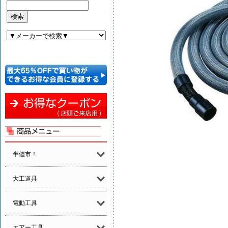
半値市！
大工道具
電動工具
エアー工具