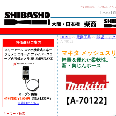
マキタmakita、 A-701
｜
｜
HOME
商
HOME
->
電動工具
->
部 品・ア
A-70122
特価商品ご案内
スリーアール スマホ接続式スネー
マキタ メッシュスリー
クカメラ コネーク ファイバースコ
ープ 内視鏡カメラ 3R-SMPSNAKE
軽量＆優れた柔軟性。「
新・集じんホース
オープン価格↓
特別価格￥3,960円
（税込4,356円）
≫詳細はこちら
キーワード検索