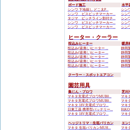
ボード施工
水平
シンワ 下地探し どこ太P...
シンワ
シンワ ビスピッチマーカー...
シンワ
タジマ ピッチライン割付チ...
シンワ
シンワ ビスピッチマーカー...
シンワ
シンワ ビスピッチマーカー...
シンワ
ヒーター・クーラー
投込みヒーター
暖房
投込み(湯沸し)ヒーター ...
静岡製
投込み(湯沸し)ヒーター ...
静岡製
投込み(湯沸し)ヒーター ...
静岡製
投込み(湯沸し)ヒーター ...
静岡製
投込み(湯沸し)ヒーター ...
静岡製
クーラー・スポットエアコン
園芸用具
集じん・ブロワ
芝刈
マキタ充電式ブロワMUB0...
マキタ
マキタ充電式ブロワMUB0...
マキタ
マキタ 18V充電式ブロワ...
マキタ
日東工器 携帯型バッテリー...
HiKO
マキタ 18V充電式ブロワ...
マキタ
ヘッジトリマ・生垣バリカン
エン
マキタ 生垣バリカンMUH...
マキタ