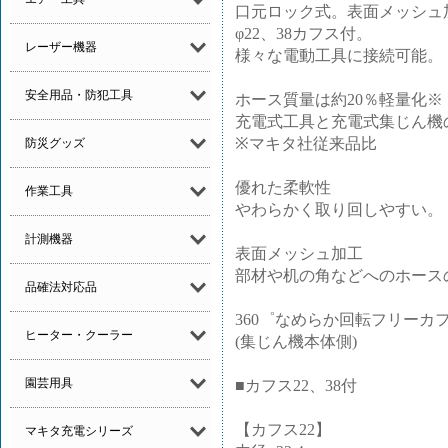
口元ロック式。表面メッシュ
φ22、38カフス付。
レーザー機器
様々な電動工具に接続可能。
安全用品・防犯工具
ホース質量は約20％軽量化※
充電式工具と充電式集じん機
※マキタ社従来品比
防災グッズ
優れた柔軟性
作業工具
やわらかく取り回しやすい。
計測機器
表面メッシュ加工
部材や机の角などへのホース
品確法対応品
360゜なめらか回転フリーカ
ヒーター・クーラー
(集じん機本体側)
園芸用具
■カフス22、38付
【カフス22】
マキタ充電シリーズ