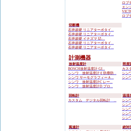
ロブテ
エンジ
VICTO
ロブテ
切断機
石井超硬 リニアターボタイ...
石井超硬 リニアターボタイ...
石井超硬 イナズマ IZ-...
石井超硬 リニアターボタイ...
石井超硬 リニアターボタイ...
計測機器
放射温度計
照度
BOSCH放射温度計 GI...
カスタ
シンワ 放射温度計Ｅ防塵防...
シンワ
シンワ サーモグラフィーＡ...
シンワ
シンワ 放射温度計C レー...
シンワ 放射温度計D プロ...
回転計
温湿
カスタム デジタル回転計 ...
シンワ
シンワ
シンワ
シンワ
シンワ
風速計
絶対