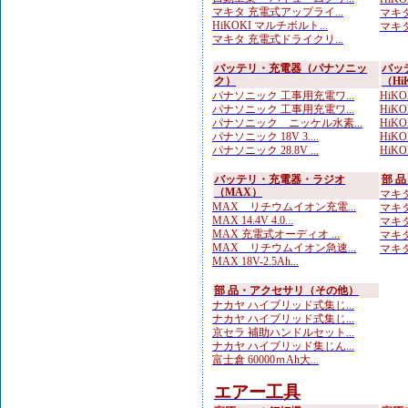
マキタ 充電式アップライ...
マキタ
HiKOKI マルチボルト...
マキタ 
マキタ 充電式ドライクリ...
バッテリ・充電器（パナソニッ
バッ
ク）
（Hi
パナソニック 工事用充電ワ...
HiK
パナソニック 工事用充電ワ...
HiK
パナソニック ニッケル水素...
HiKOK
パナソニック 18V 3....
HiKOK
パナソニック 28.8V ...
HiK
バッテリ・充電器・ラジオ
部 
（MAX）
マキタ
MAX リチウムイオン充電...
マキタ
MAX 14.4V 4.0...
マキタ
MAX 充電式オーディオ ...
マキタ
MAX リチウムイオン急速...
マキタ 
MAX 18V-2.5Ah...
部 品・アクセサリ（その他）
ナカヤ ハイブリッド式集じ...
ナカヤ ハイブリッド式集じ...
京セラ 補助ハンドルセット...
ナカヤ ハイブリッド集じん...
富士倉 60000ｍAh大...
エアー工具