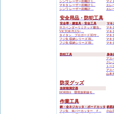
シンワ レーザー距離計 L...
マイト
マキタ レーザー距離計 L...
エレベ
シンワ レーザー距離計 ...
エレベ
安全用品・防犯工具
安全帯・腰道具・安全工具
マキ
サスペンダーリミテッド腰当...
マキタ
VICTOR PLUS+ ...
マキタ
タイタン プロガード3Dサ...
マキタ
フジ矢 収納シリーズ Bl...
マキタ
フジ矢 収納シリーズ Bl...
マキタ
防犯工具
身体
アスベ
クレシ
トーヨ
アスベ
山本光学
防災グッズ
放射能測定器
HORIBA 環境放射線モ...
作業工具
鋏・全ネジカッタ・ボードカッタ
鉄筋
フジ矢 Ｍバーカッター Ｆ...
小山刃