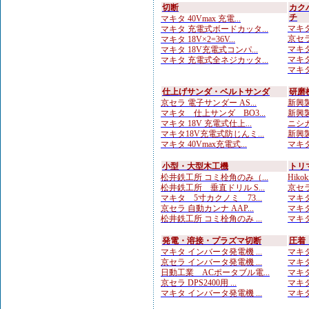
切断
カク
チ
マキタ 40Vmax 充電...
マキタ
マキタ 充電式ボードカッタ...
京セラ
マキタ 18V×2=36V...
マキタ
マキタ 18V充電式コンパ...
マキタ 
マキタ 充電式全ネジカッタ...
マキタ
仕上げサンダ・ベルトサンダ
研磨
京セラ 電子サンダー AS...
新興製
マキタ 仕上サンダ BO3...
新興製
マキタ 18V 充電式仕上...
ニシガ
マキタ18V充電式防じんミ...
新興製
マキタ 40Vmax充電式...
マキタ
小型・大型木工機
トリ
松井鉄工所 コミ栓角のみ（...
Hiko
松井鉄工所 垂直ドリル S...
京セラ
マキタ 5寸カクノミ 73...
マキタ
京セラ 自動カンナ AAP...
マキタ
松井鉄工所 コミ栓角のみ ...
マキタ
発電・溶接・プラズマ切断
圧着
マキタ インバータ発電機 ...
マキタ
京セラ インバータ発電機 ...
マキタ
日動工業 ACポータブル電...
マキタ
京セラ DPS2400用 ...
マキタ
マキタ インバータ発電機 ...
マキタ