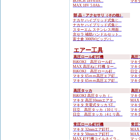
BOSCH 18V6.0A...
マキタ
MAX 18V 5.0Ah...
部 品・アクセサリ（その他）
ナカヤ ハイブリッド式集じ...
ナカヤ ハイブリッド式集じ...
スターエム ステンレス用面...
京セラ 補助ハンドルセット...
富士倉 3000Wビッグパ...
エアー工具
高圧ロール釘打機
高圧
HiKOKI 高圧ロール釘...
マキタ
MAX 高圧ねじ打機 ター...
マキタ
HiKOKI 高圧ロール釘...
日立 
マキタ 65ｍｍ高圧エア釘...
マキタ
マキタ 65ｍｍ高圧エア釘...
マキタ
高圧タッカ
高圧
HiKOKI 高圧タッカ（...
マキタ
マキタ 高圧10mmエアタ...
MAX
マキタ 充電式タッカ ST...
マキタ
日立 高圧タッカ（10ミリ...
マキタ
日立 高圧タッカ（4ミリ高...
マキタ
常圧ロール釘打機
常圧
マキタ 32mmエア釘打 ...
MAX
マキタ 50mmエア釘打 ...
MAX
MAX 釘打機コイルネイラ...
マック