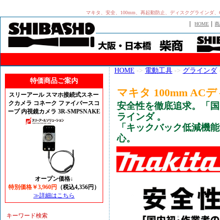
マキタ、安全、100mm、再起動防止、ディスクグラインダ、
｜
｜
HOME
商
HOME
->
電動工具
->
グラインダ
特価商品ご案内
マキタ 100mm AC
スリーアール スマホ接続式スネー
クカメラ コネーク ファイバースコ
安全性を徹底追求。「国
ープ 内視鏡カメラ 3R-SMPSNAKE
ラインダ 。
「キックバック低減機能
心。
オープン価格↓
特別価格￥3,960円
（税込4,356円）
≫詳細はこちら
キーワード検索