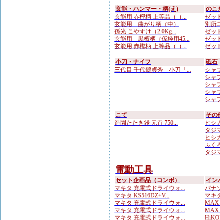
玄能・ハンマー・柄(え)
のこ
玄能用 赤樫柄 上等品（（...
ゼット
玄能用 曲がり柄（中）
別所二
孫光 こやすけ（2.0Kg...
ゼット
玄能用 黒檀柄（仮枠用45...
ゼット
玄能用 赤樫柄 上等品（（...
ゼット
小刀・ナイフ
砥石
三代目 千代鶴貞秀 小刀「...
シャプ
シャプト
シャプト
シャプ
シャプ
こて
その
造園たたき鏝 元首 750...
ヒシカ
タジマ
ヒシカ
ふくろ
タジマ
電動工具
セット企画品（コンボ）
イン
マキタ 充電式ドライウォ...
パナソ
マキタ KS516DZ+V...
マキタ
マキタ 充電式ドライウォ...
MAX
マキタ 充電式ドライウォ...
MAX
マキタ 充電式ドライウォ...
HiKOK